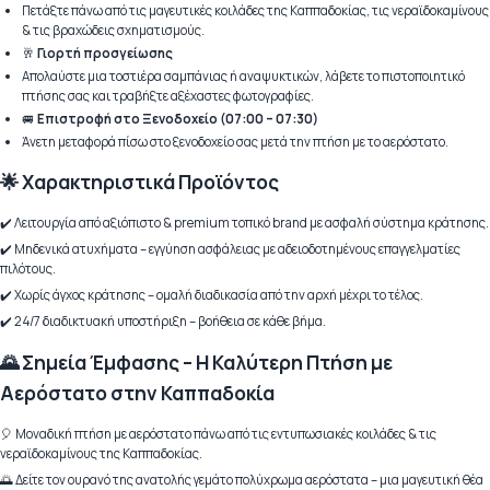
Πετάξτε πάνω από τις μαγευτικές κοιλάδες της Καππαδοκίας, τις νεραϊδοκαμίνους
& τις βραχώδεις σχηματισμούς.
🥂
Γιορτή προσγείωσης
Απολαύστε μια τοστιέρα σαμπάνιας ή αναψυκτικών, λάβετε το πιστοποιητικό
πτήσης σας και τραβήξτε αξέχαστες φωτογραφίες.
🚐
Επιστροφή στο Ξενοδοχείο (07:00 – 07:30)
Άνετη μεταφορά πίσω στο ξενοδοχείο σας μετά την πτήση με το αερόστατο.
🌟 Χαρακτηριστικά Προϊόντος
✔️ Λειτουργία από αξιόπιστο & premium τοπικό brand με ασφαλή σύστημα κράτησης.
✔️ Μηδενικά ατυχήματα – εγγύηση ασφάλειας με αδειοδοτημένους επαγγελματίες
πιλότους.
✔️ Χωρίς άγχος κράτησης – ομαλή διαδικασία από την αρχή μέχρι το τέλος.
✔️ 24/7 διαδικτυακή υποστήριξη – βοήθεια σε κάθε βήμα.
🌄 Σημεία Έμφασης – Η Καλύτερη Πτήση με
Αερόστατο στην Καππαδοκία
🎈 Μοναδική πτήση με αερόστατο πάνω από τις εντυπωσιακές κοιλάδες & τις
νεραϊδοκαμίνους της Καππαδοκίας.
🌅 Δείτε τον ουρανό της ανατολής γεμάτο πολύχρωμα αερόστατα – μια μαγευτική θέα