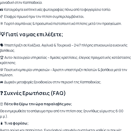
μοναδική στην Καππαδοκία.
📸 Καταγράψτε εκπληκτικές φωτογραφίες πάνω από το φεγγαρίσιο τοπίο.
🥐 Ελαφρύ πρωινό πριν την πτήση συμπεριλαμβάνεται.
🥂 Γιορτή σαμπάνιας & προσωπικό πιστοποιητικό πτήσης μετά την προσγείωση.
💡 Γιατί να μας επιλέξετε;
🗣 Υποστήριξη σε Κινέζικα, Αγγλικά & Τουρκικά – 24/7 πλήρης επικοινωνία εικονικής
βοήθειας.
🏆 Αυτο-λειτουργία υπηρεσίας – Άμεσες κρατήσεις, έλεγχος πραγματικής κατάστασης
κράτησης.
💯 Ποιοτική εμπειρία υπηρεσιών – Άριστη υποστήριξη πελατών & βοήθεια μετά την
πώληση.
🚐 Δωρεάν μεταφορές ξενοδοχείου στην περιοχή της Καππαδοκίας.
❓ Συχνές Ερωτήσεις (FAQ)
⏰
Πότε θα ξέρω την ώρα παραλαβής μου;
Θα ενημερωθείτε το απόγευμα πριν από την πτήση σας (συνήθως γύρω στις 6:00
μ.μ.).
🧳
Τι να φορέσω;
Άνετα ρούχα και παπούτσια. Ένα ελαφρύ μπουφάν συστήνεται καθώς οι πρωιές