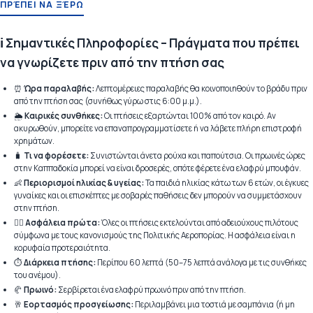
ΠΡΈΠΕΙ ΝΑ ΞΈΡΩ
ℹ️ Σημαντικές Πληροφορίες – Πράγματα που πρέπει
να γνωρίζετε πριν από την πτήση σας
⏰
Ώρα παραλαβής:
Λεπτομέρειες παραλαβής θα κοινοποιηθούν το βράδυ πριν
από την πτήση σας (συνήθως γύρω στις 6:00 μ.μ.).
🌦️
Καιρικές συνθήκες:
Οι πτήσεις εξαρτώνται 100% από τον καιρό. Αν
ακυρωθούν, μπορείτε να επαναπρογραμματίσετε ή να λάβετε πλήρη επιστροφή
χρημάτων.
🧳
Τι να φορέσετε:
Συνιστώνται άνετα ρούχα και παπούτσια. Οι πρωινές ώρες
στην Καππαδοκία μπορεί να είναι δροσερές, οπότε φέρετε ένα ελαφρύ μπουφάν.
👶
Περιορισμοί ηλικίας & υγείας:
Τα παιδιά ηλικίας κάτω των 6 ετών, οι έγκυες
γυναίκες και οι επισκέπτες με σοβαρές παθήσεις δεν μπορούν να συμμετάσχουν
στην πτήση.
🧑‍✈️
Ασφάλεια πρώτα:
Όλες οι πτήσεις εκτελούνται από αδειούχους πιλότους
σύμφωνα με τους κανονισμούς της Πολιτικής Αεροπορίας. Η ασφάλεια είναι η
κορυφαία προτεραιότητα.
⏱️
Διάρκεια πτήσης:
Περίπου 60 λεπτά (50–75 λεπτά ανάλογα με τις συνθήκες
του ανέμου).
🥐
Πρωινό:
Σερβίρεται ένα ελαφρύ πρωινό πριν από την πτήση.
🥂
Εορτασμός προσγείωσης:
Περιλαμβάνει μια τοστιά με σαμπάνια (ή μη