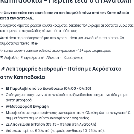
✨
Φανταστείτε τον εαυτό σας να πετάει ψηλά πάνω από την Καππαδοκία
κατά την ανατολή…
Ο ουρανός γεμάτος ροζ και χρυσά χρώματα, δεκάδες πολύχρωμα αερόστατα γύρω σας
και οι μαγευτικές κοιλάδες κάτω από τα πόδια σας.
Αυτή είναι περισσότερο από μια περιήγηση – είναι μια μοναδική εμπειρία που θα
θυμάστε για πάντα. 🌍💫
✨ Εμπιστοσύνη τοπικού ταξιδιωτικού γραφείου – 13+ χρόνια εμπειρίας
🪂 Ασφαλής · Επαγγελματική · Αξέχαστη · Χωρίς άγχος
📌 Λεπτομερής διαδρομή – Πτήση με Αερόστατο
στην Καππαδοκία
🏨
Παραλαβή από το Ξενοδοχείο (04:00 – 04:30)
Ο οδηγός μας σας συναντά στην είσοδο του ξενοδοχείου σας με πινακίδα για μια
άνετη μεταφορά.
🚌
Μεταφορά & Εγγραφή
Μεταφορά στο σημείο εκκίνησης των αερόστατων. Ολοκληρώστε την εγγραφή &
συμμετάσχετε σε μια σύντομη ενημέρωση ασφαλείας.
🌅
Απογείωση & Πτήση (05:15 – Πτήση στη Ανατολή)
Διάρκεια: περίπου 60 λεπτά (καιρικές συνθήκες: 50–75 λεπτά).