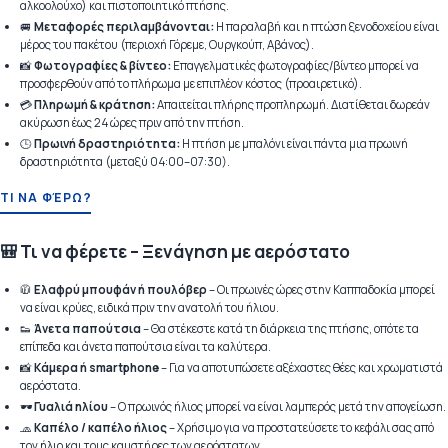
αλκοολούχο) και πιστοποιητικό πτήσης.
🚐
Μεταφορές περιλαμβάνονται:
Η παραλαβή και η πτώση ξενοδοχείου είναι
μέρος του πακέτου (περιοχή Γόρεμε, Ουργκούπ, Αβάνος).
📸
Φωτογραφίες & βίντεο:
Επαγγελματικές φωτογραφίες/βίντεο μπορεί να
προσφερθούν από το πλήρωμα με επιπλέον κόστος (προαιρετικό).
💳
Πληρωμή & κράτηση:
Απαιτείται πλήρης προπληρωμή. Διατίθεται δωρεάν
ακύρωση έως 24 ώρες πριν από την πτήση.
🕒
Πρωινή δραστηριότητα:
Η πτήση με μπαλόνι είναι πάντα μια πρωινή
δραστηριότητα (μεταξύ 04:00–07:30).
ΤΙ ΝΑ ΦΈΡΩ?
🎒 Τι να φέρετε – Ξενάγηση με αερόστατο
🧥
Ελαφρύ μπουφάν ή πουλόβερ
– Οι πρωινές ώρες στην Καππαδοκία μπορεί
να είναι κρύες, ειδικά πριν την ανατολή του ήλιου.
👟
Άνετα παπούτσια
– Θα στέκεστε κατά τη διάρκεια της πτήσης, οπότε τα
επίπεδα και άνετα παπούτσια είναι τα καλύτερα.
📸
Κάμερα ή smartphone
– Για να αποτυπώσετε αξέχαστες θέες και χρωματιστά
αερόστατα.
🕶️
Γυαλιά ηλίου
– Ο πρωινός ήλιος μπορεί να είναι λαμπερός μετά την απογείωση.
🧢
Καπέλο / καπέλο ήλιος
– Χρήσιμο για να προστατεύσετε το κεφάλι σας από
τον ήλιο και τους καυστήρες των αερόστατων.