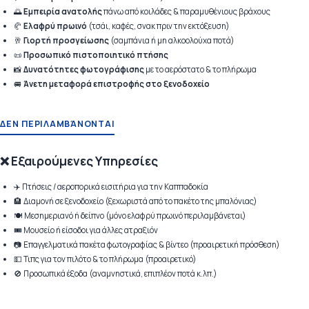
🌅
Εμπειρία ανατολής
πάνω από κοιλάδες & παραμυθένιους βράχους
🥐
Ελαφρύ πρωινό
(τσάι, καφές, σνακ πριν την εκτόξευση)
🥂
Γιορτή προσγείωσης
(σαμπάνια ή μη αλκοολούχα ποτά)
📜
Προσωπικό πιστοποιητικό πτήσης
📸
Δυνατότητες φωτογράφισης
με το αερόστατο & το πλήρωμα
🚐
Άνετη μεταφορά επιστροφής στο ξενοδοχείο
ΔΕΝ ΠΕΡΙΛΑΜΒΆΝΟΝΤΑΙ
❌ Εξαιρούμενες Υπηρεσίες
✈️ Πτήσεις / αεροπορικά εισιτήρια για την Καππαδοκία
🏨 Διαμονή σε ξενοδοχείο (ξεχωριστά από το πακέτο της μπαλόνιας)
🍽️ Μεσημεριανό ή δείπνο (μόνο ελαφρύ πρωινό περιλαμβάνεται)
🎟️ Μουσείο ή είσοδοι για άλλες ατραξιόν
📷 Επαγγελματικά πακέτα φωτογραφίας & βίντεο (προαιρετική πρόσθεση)
💵 Τιπς για τον πιλότο & το πλήρωμα (προαιρετικό)
🚫 Προσωπικά έξοδα (αναμνηστικά, επιπλέον ποτά κ.λπ.)