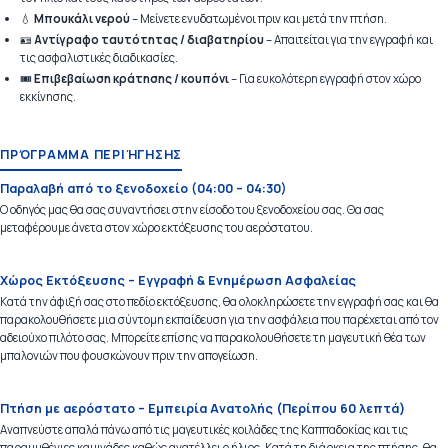
💧
Μπουκάλι νερού
– Μείνετε ενυδατωμένοι πριν και μετά την πτήση.
🪪
Αντίγραφο ταυτότητας / διαβατηρίου
– Απαιτείται για την εγγραφή και
τις ασφαλιστικές διαδικασίες.
🎟️
Επιβεβαίωση κράτησης / κουπόνι
– Για ευκολότερη εγγραφή στον χώρο
εκκίνησης.
ΠΡΌΓΡΑΜΜΑ ΠΕΡΙΉΓΗΣΗΣ
Παραλαβή από το ξενοδοχείο (04:00 – 04:30)
Ο οδηγός μας θα σας συναντήσει στην είσοδο του ξενοδοχείου σας. Θα σας
μεταφέρουμε άνετα στον χώρο εκτόξευσης του αερόστατου.
Χώρος Εκτόξευσης – Εγγραφή & Ενημέρωση Ασφαλείας
Κατά την άφιξή σας στο πεδίο εκτόξευσης, θα ολοκληρώσετε την εγγραφή σας και θα
παρακολουθήσετε μια σύντομη εκπαίδευση για την ασφάλεια που παρέχεται από τον
αδειούχο πιλότο σας. Μπορείτε επίσης να παρακολουθήσετε τη μαγευτική θέα των
μπαλονιών που φουσκώνουν πριν την απογείωση.
Πτήση με αερόστατο – Εμπειρία Ανατολής (Περίπου 60 λεπτά)
Αναπνεύστε απαλά πάνω από τις μαγευτικές κοιλάδες της Καππαδοκίας και τις
παραμυθένιες καμινάδες καθώς ανατέλλει ο ήλιος. Κατά τη διάρκεια της πτήσης, θα