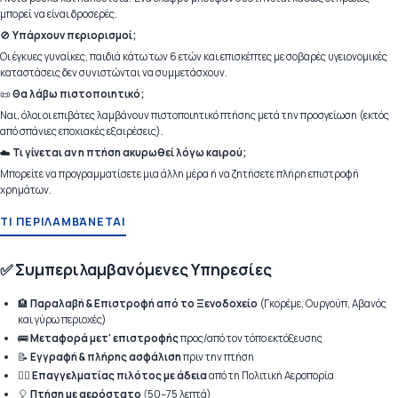
μπορεί να είναι δροσερές.
🚫
Υπάρχουν περιορισμοί;
Οι έγκυες γυναίκες, παιδιά κάτω των 6 ετών και επισκέπτες με σοβαρές υγειονομικές
καταστάσεις δεν συνιστώνται να συμμετάσχουν.
📜
Θα λάβω πιστοποιητικό;
Ναι, όλοι οι επιβάτες λαμβάνουν πιστοποιητικό πτήσης μετά την προσγείωση (εκτός
από σπάνιες εποχιακές εξαιρέσεις).
☁️
Τι γίνεται αν η πτήση ακυρωθεί λόγω καιρού;
Μπορείτε να προγραμματίσετε μια άλλη μέρα ή να ζητήσετε πλήρη επιστροφή
χρημάτων.
ΤΙ ΠΕΡΙΛΑΜΒΆΝΕΤΑΙ
✅ Συμπεριλαμβανόμενες Υπηρεσίες
🏨
Παραλαβή & Επιστροφή από το Ξενοδοχείο
(Γκορέμε, Ουργούπ, Αβανός
και γύρω περιοχές)
🚌
Μεταφορά μετ' επιστροφής
προς/από τον τόπο εκτόξευσης
📝
Εγγραφή & πλήρης ασφάλιση
πριν την πτήση
🧑‍✈️
Επαγγελματίας πιλότος με άδεια
από τη Πολιτική Αεροπορία
🎈
Πτήση με αερόστατο
(50–75 λεπτά)