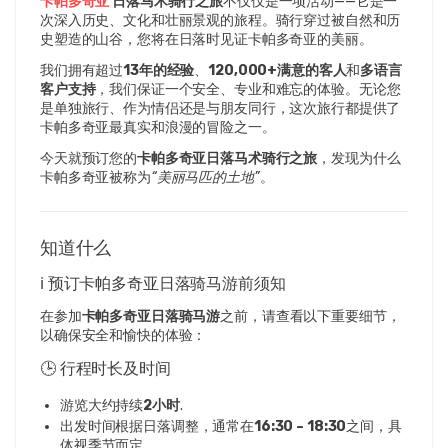
卡帕多奇亚 
日落马术骑行之旅
不仅仅是一项活动——它是一
次深入历史、文化和壮丽景观的旅程。骑行穿过被自然和历
史塑造的山谷，您将在日落时见证卡帕多奇亚的美丽。
我们拥有超过
13年的经验
、
120,000+满意的客人
和
多语言
客户支持
，我们保证一个安全、专业和难忘的体验。无论您
是单独旅行、作为情侣还是与朋友同行，这次旅行都提供了
卡帕多奇亚最真实和浪漫的冒险之一。
今天就预订您的
卡帕多奇亚日落马术骑行之旅
，发现为什么
卡帕多奇亚被称为
“美丽马匹的土地”
。
知道什么
ℹ️ 预订卡帕多奇亚日落骑马游前须知
在参加
卡帕多奇亚日落骑马游
之前，请查看以下重要细节，
以确保安全和愉快的体验：
🕒 行程时长及时间
游览大约持续
2小时
.
出发时间根据日落调整，通常在
16:30 – 18:30
之间，具
体视季节而定。