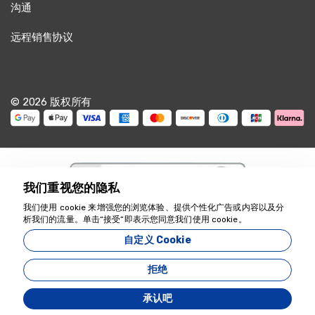
HO
沟通
卡帕多奇亚日落骑马游 - 山谷与仙女烟囱
远程销售协议
感觉像梦一样，完美的组织。
© 2026 版权所有
8 六月 2025
Oliver Schneider
OS
卡帕多奇亚日落骑马游 - 山谷与仙女烟囱
美丽但小径上游客太多。
我们重视您的隐私
我们使用 cookie 来增强您的浏览体验、提供个性化广告或内容以及分
我们随时为您服务
析我们的流量。单击“接受”即表示您同意我们使用 cookie。
18349
9 五月 2025
自定义 Cookie
Eleni Georgiou
Zeyvona Travel - 18349
EG
卡帕多奇亚日落骑马游 - 山谷与仙女烟囱
拒绝
神奇，宁静，难忘。
由开发
承认吧