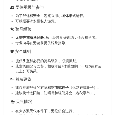
👥 团体规模与参与
为了舒适和安全，游览采用
小团体
形式进行。
可根据要求安排私人游览。
🐎 骑马经验
无需先前骑马经验
. 马匹经过良好训练，适合初学者。
专业向导在游览前提供骑乘指导。
🛡️ 安全规则
提供头盔和必要的骑马装备，必须佩戴。
儿童需由父母监督，根据年龄/体重限制（一般为8岁及
以上）可骑乘。
👟 着装建议
建议穿着舒适的衣物和
封闭式鞋子
（运动鞋或靴子）。
建议携带太阳镜、防晒霜和轻便外套（春秋季节）。
🌦️ 天气情况
在大多数天气条件下，游览仍会进行。