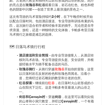
囱、古老洞穴教堂和独特火山岩石形成的山谷的机会。此行
的亮点是在
玫瑰谷和红谷
观看日落，岩石在红色、粉色和橙
色的阴影中闪耀——创造了世界上最浪漫的景色之一。
这次有导游的马术冒险持续约
2小时
，在下午晚些时候开始
以配合日落时间。包括酒店接送、专业导游和训练有素的马
匹，这次旅行适合初学者和经验丰富的骑手。无论您是在寻
求浪漫、放松，还是一种独特的文化体验，卡帕多奇亚日落
马术骑行之旅都是难忘的选择。
🗺️ 日落马术骑行行程
酒店接送和安全简报
 – 由专业导游接客人，从酒店转
移到马术农场。专业导游提供头盔、安全说明，并根
据经验水平为骑手配备合适的马匹。
玫瑰谷骑行
 – 从骑行穿越
玫瑰谷
开始你的冒险，这里
以日落时岩石反射的粉色和玫瑰色而闻名。沿着小
道，您将经过岩石雕刻的教堂和古老的住所。
红谷探索
 – 继续前往
红谷
，在日落时火山岩形成的小
山在阳光下泛红。这是卡帕多奇亚最迷人的山谷之
一。
剑谷和Çavuşin村
 – 穿越
剑谷
，在这里可以看到尖锐
的山脊和小洞穴教堂，并经过
Çavuşin村
，一个有着