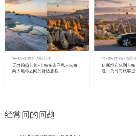
16 三月 2024
James O’Donnell
JO
卡帕多奇亚日落骑马游 - 山谷与仙女烟囱
绝对惊人，是我卡帕多奇亚之行中最棒的部分。
16-05-2026
城际转移
13-05-2026
城际
无缝帕穆卡莱–卡帕多奇亚私人转移：
伊斯坦布尔到卡帕
两大地标之间的舒适旅程
送：为时尚旅客提
12 七月 2025
Hannah Müller
HM
卡帕多奇亚日落骑马游 - 山谷与仙女烟囱
非常美丽、安全和浪漫的日落时分。
经常问的问题
7 九月 2025