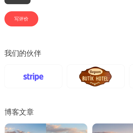
Fatoumata Diarra
FD
卡帕多奇亚日落骑马游 - 山谷与仙女烟囱
写评价
喜欢宁静的氛围，和导游在一起感到很安全。
18 六月 2025
我们的伙伴
Lucas Moretti
LM
卡帕多奇亚日落骑马游 - 山谷与仙女烟囱
精彩的旅行，马儿很安静，风景令人难以置信。
22 十一月 2024
Mei Ling
博客文章
ML
卡帕多奇亚日落骑马游 - 山谷与仙女烟囱
体验很好，但头盔有点旧。