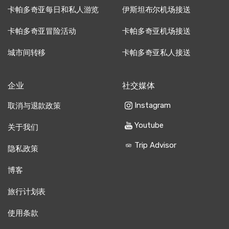
卡帕多奇亚每日和私人游览
伊斯坦布尔机场接送
卡帕多奇亚冒险活动
卡帕多奇亚机场接送
22 五月 2025
Chen Li
CL
城市间转移
卡帕多奇亚私人接送
卡帕多奇亚日落骑马游 - 山谷与仙女烟囱
骑马还不错，但去农场的巴士晚点了。
企业
社交媒体
Instagram
取消与退款政策
12 七月 2025
Youtube
关于我们
Ahmed Khalil
AK
Trip Advisor
卡帕多奇亚日落骑马游 - 山谷与仙女烟囱
隐私政策
马慢，风景不多，期望更好。
博客
旅行计划表
使用条款
22 六月 2025
Hannah O’Conno