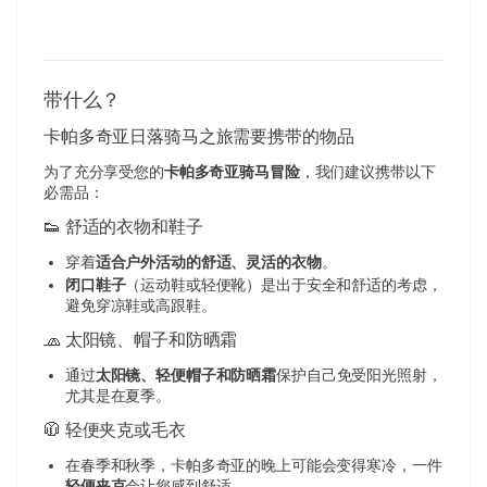
带什么？
卡帕多奇亚日落骑马之旅需要携带的物品
为了充分享受您的
卡帕多奇亚骑马冒险
，我们建议携带以下
必需品：
👟 舒适的衣物和鞋子
穿着
适合户外活动的舒适、灵活的衣物
。
闭口鞋子
（运动鞋或轻便靴）是出于安全和舒适的考虑，
避免穿凉鞋或高跟鞋。
🧢 太阳镜、帽子和防晒霜
通过
太阳镜、轻便帽子和防晒霜
保护自己免受阳光照射，
尤其是在夏季。
🧥 轻便夹克或毛衣
在春季和秋季，卡帕多奇亚的晚上可能会变得寒冷，一件
轻便夹克
会让您感到舒适。