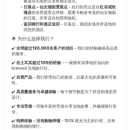
被遗弃石屋的古老希腊定居点。
日落点 – 仙女烟囱景观点
 – 此行的亮点是在
红谷或玫
瑰谷
的全景观景点停留，观看卡帕多奇亚的仙女烟囱
的日落。非常适合拍照和放松。
返回骑行和酒店送回
 – 日落后，骑回农场并舒适地转
回您的酒店。
🌟 为什么选择我们？
✔️ 
全球超过120,000名客户的信任
 – 我们的经验确保高品质
的服务。
✔️ 
在土耳其超过13年的经验
 – 一家拥有深厚地区知识的 
licensed 当地旅行社。
✔️ 
自营产品
 – 我们管理自己的旅游，以最大化的质量和可靠
性。
✔️ 
高质量服务与卓越体验
 – 每个细节都是为了舒适和满意而
设计。
✔️ 
专业导游
 – 经验丰富的导游分享当地故事，并确保骑行安
全。
✔️ 
纯粹体验 – 没有购物停顿
 – 100% 观光为主的行程，没有
强制购物的绕行。