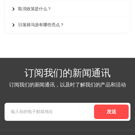
取消政策是什么？
19 七月 2025
日落骑马游有哪些亮点？
Omar El-Fahmy
OE
卡帕多奇亚日落骑马游 - 山谷与仙女烟囱
不错的旅程，但骑鞍在一个小时后有点不舒服。
订阅我们的新闻通讯
21 八月 2025
Clara Jensen
CJ
订阅我们的新闻通讯，以及时了解我们的产品和活动
卡帕多奇亚日落骑马游 - 山谷与仙女烟囱
神奇的旅程，日落时分的仙女烟囱看起来像梦一样。
发送
10 九月 2025
Oliver Evans