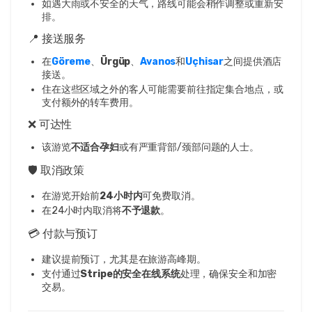
如遇大雨或不安全的天气，路线可能会稍作调整或重新安
排。
📍 接送服务
在
Göreme
、
Ürgüp
、
Avanos
和
Uçhisar
之间提供酒店
接送。
住在这些区域之外的客人可能需要前往指定集合地点，或
支付额外的转车费用。
❌ 可达性
该游览
不适合孕妇
或有严重背部/颈部问题的人士。
🛡️ 取消政策
在游览开始前
24小时内
可免费取消。
在24小时内取消将
不予退款
。
💳 付款与预订
建议提前预订，尤其是在旅游高峰期。
支付通过
Stripe的安全在线系统
处理，确保安全和加密
交易。