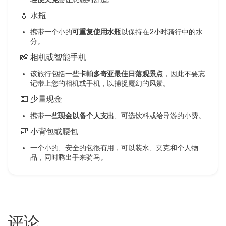
💧 水瓶
携带一个小的
可重复使用水瓶
以保持在2小时骑行中的水
分。
📸 相机或智能手机
该旅行包括一些
卡帕多奇亚最佳日落观景点
，因此不要忘
记带上您的相机或手机，以捕捉魔幻的风景。
💵 少量现金
携带一些
现金以备个人支出
、可选饮料或给导游的小费。
🎒 小背包或腰包
一个小的、安全的包很有用，可以装水、夹克和个人物
品，同时腾出手来骑马。
评论