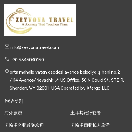
OE
卡帕多奇亚日落骑马游 - 山谷与仙女烟囱
完美、安全、美丽 – 卡帕多奇亚最佳旅游。
7 九月 2025
info@zeyvonatravel.com
Daniela Silva
DS
卡帕多奇亚日落骑马游 - 山谷与仙女烟囱
+90 5545040150
经历很棒，我非常推荐。
orta mahalle vatan caddesi avanos belediye iş hani no:2
/114 Avanos/Nevşehir 📍 US Office: 30 N Gould St, STE R,
Sheridan, WY 82801, USA Operated by Xfergo LLC
3 九月 2025
旅游类别
Pauell Dup
PD
卡帕多奇亚日落骑马游 - 山谷与仙女烟囱
海外旅游
土耳其旅行套餐
精彩的散步，可爱的导游，美丽的日落。
卡帕多奇亚最受欢迎
卡帕多西亚私人旅游