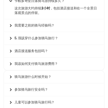
卡帕多奇亚日落骑马游持续多久？
Diego Rojas
DR
卡帕多奇亚日落骑马游 - 山谷与仙女烟囱
这次旅游大约持续
2小时
，包括酒店接送和在一个全景日
落观景点的停留。
好的旅游，尽管两小时的时间有点贵。
我需要之前的骑马经验吗？
5. 我该穿什么参加骑马旅行？
25 八月 2025
Sophia Lee
SL
卡帕多奇亚日落骑马游 - 山谷与仙女烟囱
酒店接送服务包括吗？
美好的体验，马很温驯，导游非常耐心。
我该如何支付骑马旅游费用？
骑马旅游什么时候开始？
17 七月 2025
Valentina Cruz
VC
参加骑马旅行安全吗？
卡帕多奇亚日落骑马游 - 山谷与仙女烟囱
美丽的散步，马匹非常温顺，导游优秀。
儿童可以参加骑马旅行吗？