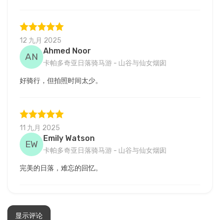
12 九月 2025
Ahmed Noor
AN
卡帕多奇亚日落骑马游 - 山谷与仙女烟囱
好骑行，但拍照时间太少。
11 九月 2025
Emily Watson
EW
卡帕多奇亚日落骑马游 - 山谷与仙女烟囱
完美的日落，难忘的回忆。
13 五月 2025
显示评论