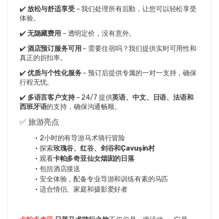
✔️ 
放松与舒适享受
 – 我们处理所有后勤，让您可以轻松享受
体验。
✔️ 
无隐藏费用
 – 透明定价，没有意外。
✔️ 
酒店预订服务可用
 – 需要住宿吗？我们提供实时可用性和
真正的折扣率。
✔️ 
优质与个性化服务
 – 预订后提供专属的一对一支持，确保
行程无忧。
✔️ 
多语言客户支持
 – 24/7 提供
英语、中文、日语、法语和
西班牙语
的支持，确保沟通畅顺。
✅ 旅游亮点
2小时的有导游马术骑行冒险
探索
玫瑰谷、红谷、剑谷和Çavuşin村
观看
卡帕多奇亚仙女烟囱的日落
包括酒店接送
安全体验，配备专业导游和训练有素的马匹
适合情侣、家庭和摄影爱好者