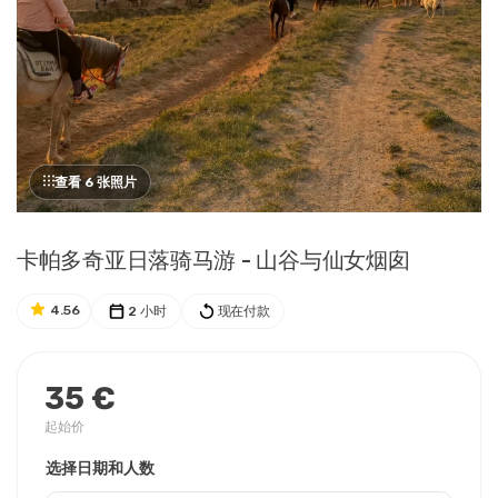
查看 6 张照片
卡帕多奇亚日落骑马游 - 山谷与仙女烟囱
4.56
2 小时
现在付款
35 €
起始价
选择日期和人数