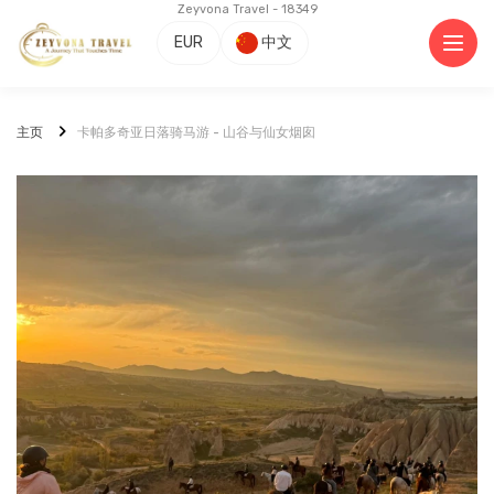
Zeyvona Travel - 18349
EUR
中文
主页
卡帕多奇亚日落骑马游 - 山谷与仙女烟囱