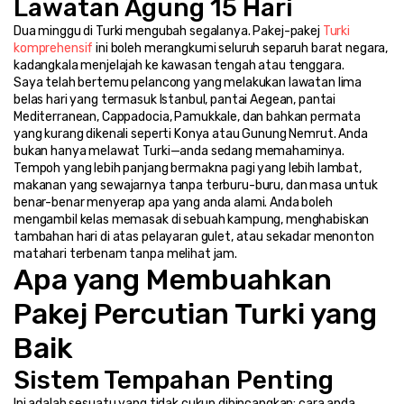
Lawatan Agung 15 Hari
Dua minggu di Turki mengubah segalanya. Pakej-pakej 
Turki 
komprehensif
 ini boleh merangkumi seluruh separuh barat negara, 
kadangkala menjelajah ke kawasan tengah atau tenggara.
Saya telah bertemu pelancong yang melakukan lawatan lima 
belas hari yang termasuk Istanbul, pantai Aegean, pantai 
Mediterranean, Cappadocia, Pamukkale, dan bahkan permata 
yang kurang dikenali seperti Konya atau Gunung Nemrut. Anda 
bukan hanya melawat Turki—anda sedang memahaminya.
Tempoh yang lebih panjang bermakna pagi yang lebih lambat, 
makanan yang sewajarnya tanpa terburu-buru, dan masa untuk 
benar-benar menyerap apa yang anda alami. Anda boleh 
mengambil kelas memasak di sebuah kampung, menghabiskan 
tambahan hari di atas pelayaran gulet, atau sekadar menonton 
matahari terbenam tanpa melihat jam.
Apa yang Membuahkan 
Pakej Percutian Turki yang 
Baik
Sistem Tempahan Penting
Ini adalah sesuatu yang tidak cukup dibincangkan: cara anda 