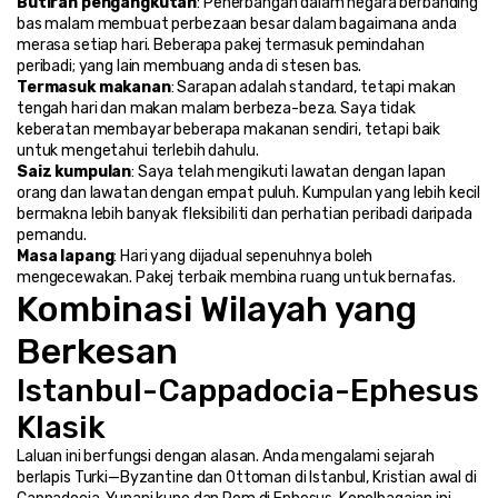
Butiran pengangkutan
: Penerbangan dalam negara berbanding 
bas malam membuat perbezaan besar dalam bagaimana anda 
merasa setiap hari. Beberapa pakej termasuk pemindahan 
peribadi; yang lain membuang anda di stesen bas.
Termasuk makanan
: Sarapan adalah standard, tetapi makan 
tengah hari dan makan malam berbeza-beza. Saya tidak 
keberatan membayar beberapa makanan sendiri, tetapi baik 
untuk mengetahui terlebih dahulu.
Saiz kumpulan
: Saya telah mengikuti lawatan dengan lapan 
orang dan lawatan dengan empat puluh. Kumpulan yang lebih kecil 
bermakna lebih banyak fleksibiliti dan perhatian peribadi daripada 
pemandu.
Masa lapang
: Hari yang dijadual sepenuhnya boleh 
mengecewakan. Pakej terbaik membina ruang untuk bernafas.
Kombinasi Wilayah yang 
Berkesan
Istanbul-Cappadocia-Ephesus 
Klasik
Laluan ini berfungsi dengan alasan. Anda mengalami sejarah 
berlapis Turki—Byzantine dan Ottoman di Istanbul, Kristian awal di 