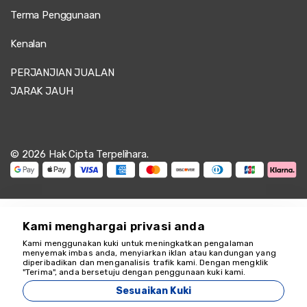
Terma Penggunaan
Kenalan
PERJANJIAN JUALAN
JARAK JAUH
© 2026 Hak Cipta Terpelihara.
Kami menghargai privasi anda
Kami menggunakan kuki untuk meningkatkan pengalaman
Kami di sini untuk
menyemak imbas anda, menyiarkan iklan atau kandungan yang
diperibadikan dan menganalisis trafik kami. Dengan mengklik
membantu
"Terima", anda bersetuju dengan penggunaan kuki kami.
18349
Sesuaikan Kuki
Zeyvona Travel - 18349