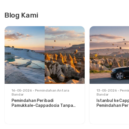
Blog Kami
16-05-2026
Pemindahan Antara
13-05-2026
Pemi
Bandar
Bandar
Pemindahan Peribadi
Istanbul ke Cap
Pamukkale–Cappadocia Tanpa
Pemindahan Peri
Gangguan: Keselesaan Antara
Santai untuk P
Dua Ikon
Bergaya