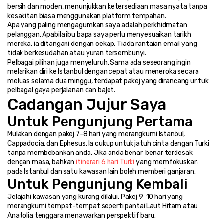
bersih dan moden, menunjukkan ketersediaan masa nyata tanpa 
kesakitan biasa menggunakan platform tempahan.
Apa yang paling mengagumkan saya adalah perkhidmatan 
pelanggan. Apabila ibu bapa saya perlu menyesuaikan tarikh 
mereka, ia ditangani dengan cekap. Tiada rantaian email yang 
tidak berkesudahan atau yuran tersembunyi.
Pelbagai pilihan juga menyeluruh. Sama ada seseorang ingin 
melarikan diri ke Istanbul dengan cepat atau meneroka secara 
meluas selama dua minggu, terdapat pakej yang dirancang untuk 
pelbagai gaya perjalanan dan bajet.
Cadangan Jujur Saya
Untuk Pengunjung Pertama
Mulakan dengan pakej 7-8 hari yang merangkumi Istanbul, 
Cappadocia, dan Ephesus. Ia cukup untuk jatuh cinta dengan Turki 
tanpa membebankan anda. Jika anda benar-benar terdesak 
dengan masa, bahkan 
itinerari 6 hari Turki
 yang memfokuskan 
pada Istanbul dan satu kawasan lain boleh memberi ganjaran.
Untuk Pengunjung Kembali
Jelajahi kawasan yang kurang dilalui. Pakej 9-10 hari yang 
merangkumi tempat-tempat seperti pantai Laut Hitam atau 
Anatolia tenggara menawarkan perspektif baru.