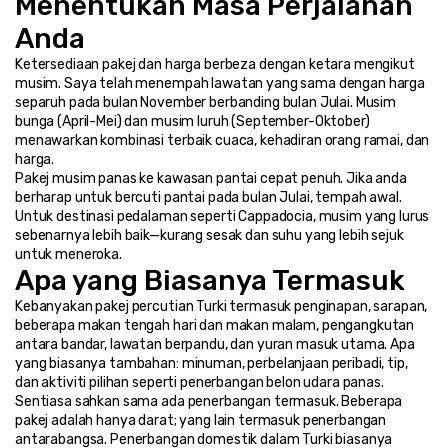
Menentukan Masa Perjalanan 
Anda
Ketersediaan pakej dan harga berbeza dengan ketara mengikut 
musim. Saya telah menempah lawatan yang sama dengan harga 
separuh pada bulan November berbanding bulan Julai. Musim 
bunga (April-Mei) dan musim luruh (September-Oktober) 
menawarkan kombinasi terbaik cuaca, kehadiran orang ramai, dan 
harga.
Pakej musim panas ke kawasan pantai cepat penuh. Jika anda 
berharap untuk bercuti pantai pada bulan Julai, tempah awal. 
Untuk destinasi pedalaman seperti Cappadocia, musim yang lurus 
sebenarnya lebih baik—kurang sesak dan suhu yang lebih sejuk 
untuk meneroka.
Apa yang Biasanya Termasuk
Kebanyakan pakej percutian Turki termasuk penginapan, sarapan, 
beberapa makan tengah hari dan makan malam, pengangkutan 
antara bandar, lawatan berpandu, dan yuran masuk utama. Apa 
yang biasanya tambahan: minuman, perbelanjaan peribadi, tip, 
dan aktiviti pilihan seperti penerbangan belon udara panas.
Sentiasa sahkan sama ada penerbangan termasuk. Beberapa 
pakej adalah hanya darat; yang lain termasuk penerbangan 
antarabangsa. Penerbangan domestik dalam Turki biasanya 