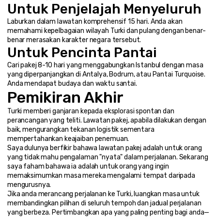
Untuk Penjelajah Menyeluruh
Laburkan dalam lawatan komprehensif 15 hari. Anda akan 
memahami kepelbagaian wilayah Turki dan pulang dengan benar-
benar merasakan karakter negara tersebut.
Untuk Pencinta Pantai
Cari pakej 8-10 hari yang menggabungkan Istanbul dengan masa 
yang diperpanjangkan di Antalya, Bodrum, atau Pantai Turquoise. 
Anda mendapat budaya dan waktu santai.
Pemikiran Akhir
Turki memberi ganjaran kepada eksplorasi spontan dan 
perancangan yang teliti. Lawatan pakej, apabila dilakukan dengan 
baik, mengurangkan tekanan logistik sementara 
mempertahankan keajaiban penemuan.
Saya dulunya berfikir bahawa lawatan pakej adalah untuk orang 
yang tidak mahu pengalaman "nyata" dalam perjalanan. Sekarang 
saya faham bahawa ia adalah untuk orang yang ingin 
memaksimumkan masa mereka mengalami tempat daripada 
mengurusnya.
Jika anda merancang perjalanan ke Turki, luangkan masa untuk 
membandingkan pilihan di seluruh tempoh dan jadual perjalanan 
yang berbeza. Pertimbangkan apa yang paling penting bagi anda—