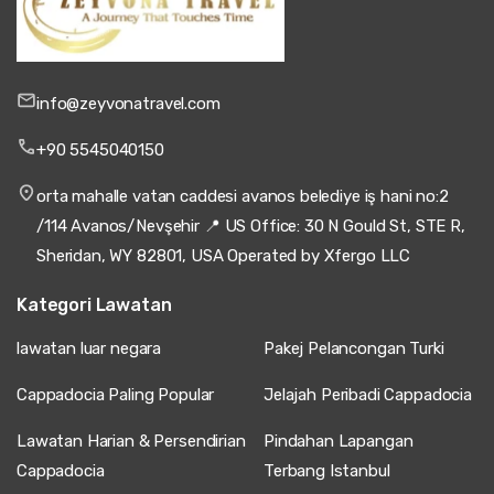
info@zeyvonatravel.com
+90 5545040150
orta mahalle vatan caddesi avanos belediye iş hani no:2
/114 Avanos/Nevşehir 📍 US Office: 30 N Gould St, STE R,
Sheridan, WY 82801, USA Operated by Xfergo LLC
Kategori Lawatan
lawatan luar negara
Pakej Pelancongan Turki
Cappadocia Paling Popular
Jelajah Peribadi Cappadocia
Lawatan Harian & Persendirian
Pindahan Lapangan
Cappadocia
Terbang Istanbul