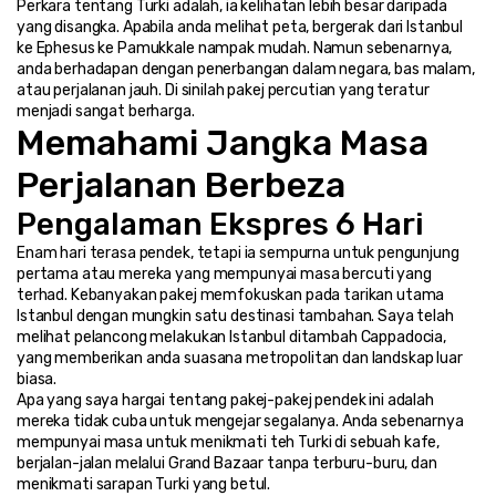
Perkara tentang Turki adalah, ia kelihatan lebih besar daripada 
yang disangka. Apabila anda melihat peta, bergerak dari Istanbul 
ke Ephesus ke Pamukkale nampak mudah. Namun sebenarnya, 
anda berhadapan dengan penerbangan dalam negara, bas malam, 
atau perjalanan jauh. Di sinilah pakej percutian yang teratur 
menjadi sangat berharga.
Memahami Jangka Masa 
Perjalanan Berbeza
Pengalaman Ekspres 6 Hari
Enam hari terasa pendek, tetapi ia sempurna untuk pengunjung 
pertama atau mereka yang mempunyai masa bercuti yang 
terhad. Kebanyakan pakej memfokuskan pada tarikan utama 
Istanbul dengan mungkin satu destinasi tambahan. Saya telah 
melihat pelancong melakukan Istanbul ditambah Cappadocia, 
yang memberikan anda suasana metropolitan dan landskap luar 
biasa.
Apa yang saya hargai tentang pakej-pakej pendek ini adalah 
mereka tidak cuba untuk mengejar segalanya. Anda sebenarnya 
mempunyai masa untuk menikmati teh Turki di sebuah kafe, 
berjalan-jalan melalui Grand Bazaar tanpa terburu-buru, dan 
menikmati sarapan Turki yang betul.