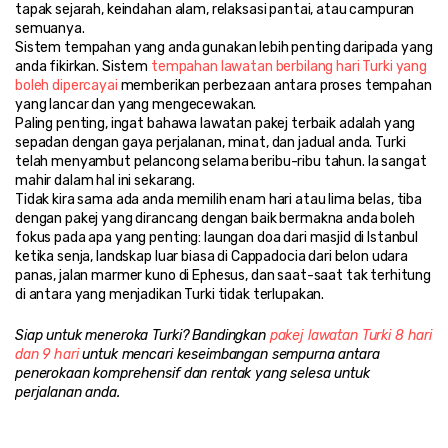
tapak sejarah, keindahan alam, relaksasi pantai, atau campuran 
semuanya.
Sistem tempahan yang anda gunakan lebih penting daripada yang 
anda fikirkan. Sistem 
tempahan lawatan berbilang hari Turki yang 
boleh dipercayai
 memberikan perbezaan antara proses tempahan 
yang lancar dan yang mengecewakan.
Paling penting, ingat bahawa lawatan pakej terbaik adalah yang 
sepadan dengan gaya perjalanan, minat, dan jadual anda. Turki 
telah menyambut pelancong selama beribu-ribu tahun. Ia sangat 
mahir dalam hal ini sekarang.
Tidak kira sama ada anda memilih enam hari atau lima belas, tiba 
dengan pakej yang dirancang dengan baik bermakna anda boleh 
fokus pada apa yang penting: laungan doa dari masjid di Istanbul 
ketika senja, landskap luar biasa di Cappadocia dari belon udara 
panas, jalan marmer kuno di Ephesus, dan saat-saat tak terhitung 
di antara yang menjadikan Turki tidak terlupakan.
Siap untuk meneroka Turki? Bandingkan 
pakej lawatan Turki 8 hari 
dan 9 hari
 untuk mencari keseimbangan sempurna antara 
penerokaan komprehensif dan rentak yang selesa untuk 
perjalanan anda.