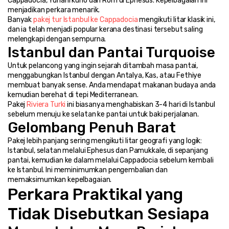
Cappadocia, Yunani kuno dan Rom di Ephesus. Kepelbagaian ini 
menjadikan perkara menarik.
Banyak 
pakej tur Istanbul ke Cappadocia
 mengikuti litar klasik ini, 
dan ia telah menjadi popular kerana destinasi tersebut saling 
melengkapi dengan sempurna.
Istanbul dan Pantai Turquoise
Untuk pelancong yang ingin sejarah ditambah masa pantai, 
menggabungkan Istanbul dengan Antalya, Kas, atau Fethiye 
membuat banyak sense. Anda mendapat makanan budaya anda 
kemudian berehat di tepi Mediterranean.
Pakej 
Riviera Turki
 ini biasanya menghabiskan 3-4 hari di Istanbul 
sebelum menuju ke selatan ke pantai untuk baki perjalanan.
Gelombang Penuh Barat
Pakej lebih panjang sering mengikuti litar geografi yang logik: 
Istanbul, selatan melalui Ephesus dan Pamukkale, di sepanjang 
pantai, kemudian ke dalam melalui Cappadocia sebelum kembali 
ke Istanbul. Ini meminimumkan pengembalian dan 
memaksimumkan kepelbagaian.
Perkara Praktikal yang 
Tidak Disebutkan Sesiapa