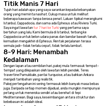
Titik Manis 7 Hari
Tujuh hari adalah apa yang saya sarankan kepada kebanyakan 
orang yang meminta nasihat. Cukup masa untuk melihat 
beberapa kawasan tanpa berasa penat. Laluan tipikal merangkumi 
Istanbul, Cappadocia, dan sama ada Ephesus atau Riviera Turki.
Saya ingat lawatan 
tur 7 hari ke Turki
 yang pertama saya 
bertahun yang lalu. Kami bermula di Istanbul, terbang ke 
Cappadocia untuk belon udara panas dan bandar bawah tanah, 
kemudian mengakhiri di Ephesus. Rentak perjalanan terasa 
semula jadi—tidak terlalu cepat, tidak terlalu lambat.
8-9 Hari: Menambah 
Kedalaman
Dengan lapan atau sembilan hari, pakej mula termasuk tempat-
tempat yang dilepaskan oleh lawatan lebih pendek. Teres 
travertine Pamukkale, pantai turquoise, atau bahkan Ankara 
menjadi tambahan yang realistik.
Pakej pertengahan ini sering termasuk lebih banyak masa bebas 
juga. Daripada setiap momen dijadual, anda mungkin mempunyai 
petang untuk meneroka sendiri atau berehat di tepi 
Mediterranean. Bagi saya, keseimbangan antara struktur dan 
kebebasan ini adalah ideal.