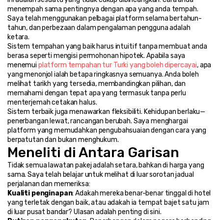
menempah sama pentingnya dengan apa yang anda tempah. 
Saya telah menggunakan pelbagai platform selama bertahun-
tahun, dan perbezaan dalam pengalaman pengguna adalah 
ketara.
Sistem tempahan yang baik harus intuitif tanpa membuat anda 
berasa seperti mengisi permohonan hipotek. Apabila saya 
menemui 
platform tempahan tur Turki yang boleh dipercayai
, apa 
yang menonjol ialah betapa ringkasnya semuanya. Anda boleh 
melihat tarikh yang tersedia, membandingkan pilihan, dan 
memahami dengan tepat apa yang termasuk tanpa perlu 
menterjemah cetakan halus.
Sistem terbaik juga menawarkan fleksibiliti. Kehidupan berlaku—
penerbangan lewat, rancangan berubah. Saya menghargai 
platform yang memudahkan pengubahsuaian dengan cara yang 
berpatutan dan bukan menghukum.
Meneliti di Antara Garisan
Tidak semua lawatan pakej adalah setara, bahkan di harga yang 
sama. Saya telah belajar untuk melihat di luar sorotan jadual 
perjalanan dan memeriksa:
Kualiti penginapan
: Adakah mereka benar-benar tinggal di hotel 
yang terletak dengan baik, atau adakah ia tempat bajet satu jam 
di luar pusat bandar? Ulasan adalah penting di sini.