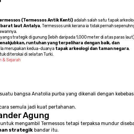
ermessos (Termessos Antik Kenti)
 adalah salah satu tapak arkeolog
 barat laut Antalya
, Termessos unik kerana ia tidak pernah sepenuhny
nawannya.
yang strategik di gunung (lebih daripada 1,000 meter di atas paras laut),
akjubkan, runtuhan yang terpelihara dengan baik, dan 
. Ia merupakan kedua-duanya 
tapak arkeologi dan taman negara
, 
k diterokai di selatan Turki.
m & Sejarah
 suatu bangsa Anatolia purba yang dikenali dengan kebebas
ara semula jadi kuat pertahanan.
ander Agung
 untuk mengambil Termessos tetapi terpaksa mundur diseba
han strategik
 bandar itu.