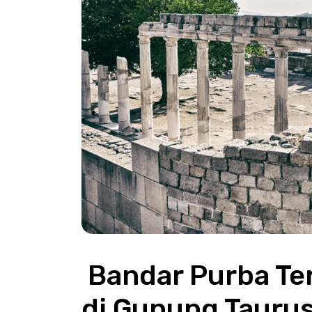
 Bandar Purba Termessos – Sarang Helang 
di Gunung Tauru