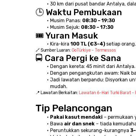
30 km dari pusat bandar Antalya, da
🕒 Waktu Pembukaan
Musim Panas: 
08:30 – 19:30
Musim Sejuk: 
08:30 – 17:30
🎟️ Yuran Masuk
Kira-kira 
100 TL (€3–4)
 setiap orang.
🔗 Sumber Luaran: 
GoTürkiye – Termessos
🚍 Cara Pergi ke Sana
Dengan kereta: 45 minit dari Antalya.
Dengan pengangkutan awam: Naik bas 
Jadi lawatan berpandu: Disyorkan un
mudah.
📍 Lawatan Berkaitan: 
Lawatan 6-Hari Turki Barat – 
Tip Pelancongan
Pakai kasut mendaki
 – permukaan 
Bawa 
air dan snek
 – tiada kemudah
Peruntukkan sekurang-kurangnya 
3–