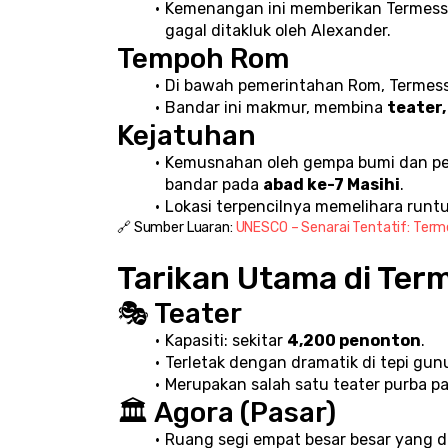
Kemenangan ini memberikan Termessos
gagal ditakluk oleh Alexander.
Tempoh Rom
Di bawah pemerintahan Rom, Termess
Bandar ini makmur, membina 
teater,
Kejatuhan
Kemusnahan oleh gempa bumi dan pe
bandar pada 
abad ke-7 Masihi
.
Lokasi terpencilnya memelihara runt
🔗 Sumber Luaran: 
UNESCO – Senarai Tentatif: Ter
Tarikan Utama di Ter
🎭 Teater
Kapasiti: sekitar 
4,200 penonton
.
Terletak dengan dramatik di tepi gu
Merupakan salah satu teater purba pal
🏛️ Agora (Pasar)
Ruang segi empat besar besar yang dik