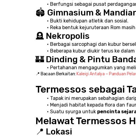
Berfungsi sebagai pusat perdaganga
🏟️ Gimnasium & Mandia
Bukti kehidupan atletik dan sosial.
Reka bentuk kejuruteraan Rom masih 
🪦 Nekropolis
Berbagai sarcophagi dan kubur bersele
Beberapa kubur diukir terus ke dalam
🏰 Dinding & Pintu Band
Pertahanan mengagumkan yang melin
📍 Bacaan Berkaitan: 
Kaleiçi Antalya – Panduan Pe
Termessos sebagai T
Tapak ini merupakan sebahagian dari
Menjadi habitat kepada flora dan fau
Suatu syurga untuk 
pencinta sejar
Melawat Termessos Ha
📍 Lokasi