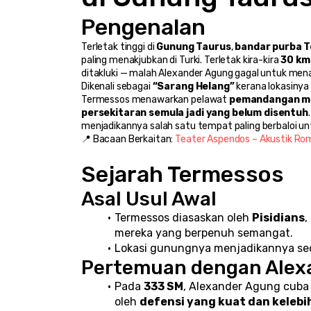
Pengenalan
Terletak tinggi di 
Gunung Taurus
, 
bandar purba T
paling menakjubkan di Turki. Terletak kira-kira 
30 km
ditakluki — malah Alexander Agung gagal untuk me
Dikenali sebagai 
“Sarang Helang”
 kerana lokasinya 
Termessos menawarkan pelawat 
pemandangan men
persekitaran semula jadi yang belum disentuh
menjadikannya salah satu tempat paling berbaloi untu
📍 Bacaan Berkaitan: 
Teater Aspendos – Akustik Ro
Sejarah Termessos
Asal Usul Awal
Termessos diasaskan oleh 
Pisidians
,
mereka yang berpenuh semangat.
Lokasi gunungnya menjadikannya sec
Pertemuan dengan Alex
Pada 
333 SM
, Alexander Agung cuba
oleh 
defensi yang kuat dan kelebi