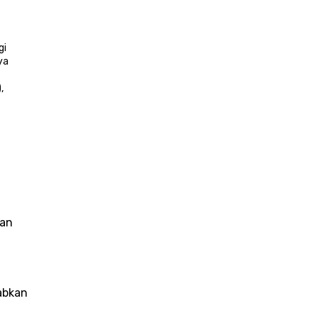
i 
a 
 
an 
bkan 