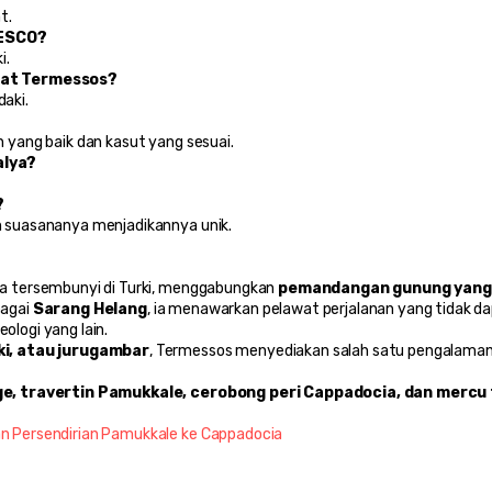
t.
NESCO?
i.
wat Termessos?
aki.
yang baik dan kasut yang sesuai.
alya?
?
 suasananya menjadikannya unik.
ta tersembunyi di Turki, menggabungkan 
pemandangan gunung yang 
bagai 
Sarang Helang
, ia menawarkan pelawat perjalanan yang tidak da
eologi yang lain.
ki, atau jurugambar
, Termessos menyediakan salah satu pengalaman
e, travertin Pamukkale, cerobong peri Cappadocia, dan mercu 
 Persendirian Pamukkale ke Cappadocia