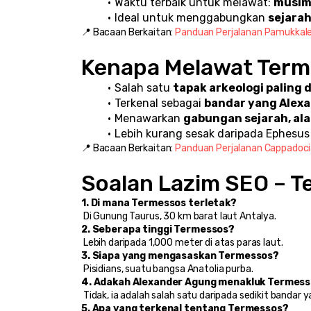
Waktu terbaik untuk melawat: 
musim
Ideal untuk menggabungkan 
sejara
📍 Bacaan Berkaitan: 
Panduan Perjalanan Pamukkale –
Kenapa Melawat Ter
Salah satu 
tapak arkeologi paling 
Terkenal sebagai 
bandar yang Alexa
Menawarkan 
gabungan sejarah, ala
Lebih kurang sesak daripada Ephesu
📍 Bacaan Berkaitan: 
Panduan Perjalanan Cappadocia
Soalan Lazim SEO – 
1. Di mana Termessos terletak?
 Di Gunung Taurus, 30 km barat laut Antalya.
2. Seberapa tinggi Termessos?
 Lebih daripada 1,000 meter di atas paras laut.
3. Siapa yang mengasaskan Termessos?
 Pisidians, suatu bangsa Anatolia purba.
4. Adakah Alexander Agung menakluk Termes
 Tidak, ia adalah salah satu daripada sedikit bandar 
5. Apa yang terkenal tentang Termessos?