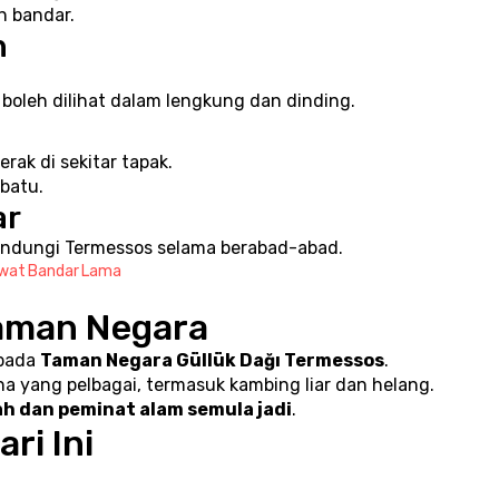
n bandar.
n
boleh dilihat dalam lengkung dan dinding.
rak di sekitar tapak.
 batu.
ar
dungi Termessos selama berabad-abad.
lawat Bandar Lama
aman Negara
pada 
Taman Negara Güllük Dağı Termessos
.
na yang pelbagai, termasuk kambing liar dan helang.
ah dan peminat alam semula jadi
.
ri Ini