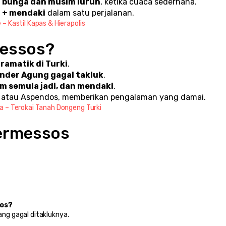
 bunga dan musim luruh
, ketika cuaca sederhana.
h + mendaki
 dalam satu perjalanan.
 Kastil Kapas & Hierapolis
messos?
dramatik di Turki
.
nder Agung gagal takluk
.
m semula jadi, dan mendaki
.
s atau Aspendos, memberikan pengalaman yang damai.
 – Terokai Tanah Dongeng Turki
Termessos
sos?
yang gagal ditakluknya.