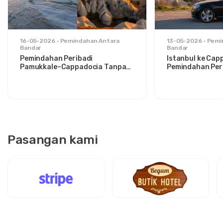
16-05-2026
Pemindahan Antara
13-05-2026
Pemi
Bandar
Bandar
Pemindahan Peribadi
Istanbul ke Cap
Pamukkale–Cappadocia Tanpa
Pemindahan Peri
Gangguan: Keselesaan Antara
Santai untuk P
Dua Ikon
Bergaya
Pasangan kami