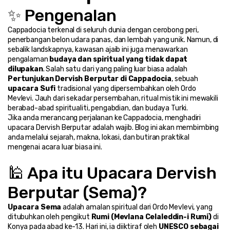
✨ Pengenalan
Cappadocia terkenal di seluruh dunia dengan cerobong peri, 
penerbangan belon udara panas, dan lembah yang unik. Namun, di 
sebalik landskapnya, kawasan ajaib ini juga menawarkan 
pengalaman 
budaya dan spiritual yang tidak dapat 
dilupakan
. Salah satu dari yang paling luar biasa adalah 
Pertunjukan Dervish Berputar di Cappadocia
, sebuah 
upacara Sufi
 tradisional yang dipersembahkan oleh Ordo 
Mevlevi. Jauh dari sekadar persembahan, ritual mistik ini mewakili 
berabad-abad spiritualiti, pengabdian, dan budaya Turki.
Jika anda merancang perjalanan ke Cappadocia, menghadiri 
upacara Dervish Berputar adalah wajib. Blog ini akan membimbing 
anda melalui sejarah, makna, lokasi, dan butiran praktikal 
mengenai acara luar biasa ini.
🕌 Apa itu Upacara Dervish 
Berputar (Sema)?
Upacara Sema
 adalah amalan spiritual dari Ordo Mevlevi, yang 
ditubuhkan oleh pengikut 
Rumi (Mevlana Celaleddin-i Rumi)
 di 
Konya pada abad ke-13. Hari ini, ia diiktiraf oleh 
UNESCO sebagai 