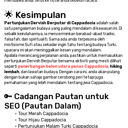
membawa anda terus ke hotel anda sebelum acara.
🌟 Kesimpulan
Pertunjukan Dervish Berputar di Cappadocia
 adalah salah 
satu pengalaman budaya yang paling mendalam di kawasan ini. Di 
sebalik keindahannya, ia mencerminkan berabad-abad tradisi, 
falsafah, dan spiritualiti. Sama ada anda terpesona oleh 
mistisisme Sufi atau sekadar ingin tahu tentang budaya Turki, 
upacara ini akan meninggalkan kesan yang mendalam.
Apabila merancang perjalanan anda, pastikan untuk memasukkan 
pertunjukan Dervish Berputar bersama aktiviti yang mesti dilihat 
seperti 
penerbangan belon udara panas Cappadocia
, 
hiking 
lembah
, dan lawatan budaya. Dengan cara ini, anda akan pulang 
dengan bukan sahaja gambar cerobong peri tetapi juga 
pemahaman yang lebih mendalam tentang jiwa Cappadocia.
🔑 Cadangan Pautan untuk 
SEO (Pautan Dalam)
Tour Merah Cappadocia
Tour Hijau Cappadocia
Pertunjukan Malam Turki Cappadocia