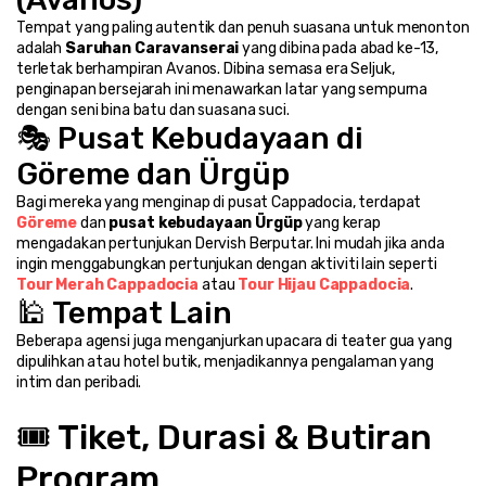
Tempat yang paling autentik dan penuh suasana untuk menonton 
adalah 
Saruhan Caravanserai
 yang dibina pada abad ke-13, 
terletak berhampiran Avanos. Dibina semasa era Seljuk, 
penginapan bersejarah ini menawarkan latar yang sempurna 
dengan seni bina batu dan suasana suci.
🎭 Pusat Kebudayaan di 
Göreme dan Ürgüp
Bagi mereka yang menginap di pusat Cappadocia, terdapat 
Göreme
 dan 
pusat kebudayaan Ürgüp
 yang kerap 
mengadakan pertunjukan Dervish Berputar. Ini mudah jika anda 
ingin menggabungkan pertunjukan dengan aktiviti lain seperti 
Tour Merah Cappadocia
 atau 
Tour Hijau Cappadocia
.
🕌 Tempat Lain
Beberapa agensi juga menganjurkan upacara di teater gua yang 
dipulihkan atau hotel butik, menjadikannya pengalaman yang 
intim dan peribadi.
🎟️ Tiket, Durasi & Butiran 
Program