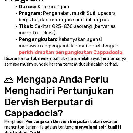
Durasi:
 Kira-kira 1 jam
Program:
 Pengenalan, muzik Sufi, upacara 
berputar, dan renungan spiritual ringkas
Tiket:
 Sekitar €25–€30 seorang (bervariasi 
mengikut lokasi)
Pengangkutan:
 Kebanyakan agensi 
menawarkan pengambilan dari hotel dengan 
perkhidmatan pengangkutan Cappadocia
.
Disarankan untuk menempah tiket anda lebih awal, terutamanya 
semasa musim puncak, kerana tempat duduk adalah terhad.
🙏 Mengapa Anda Perlu 
Menghadiri Pertunjukan 
Dervish Berputar di 
Cappadocia?
Menghadiri 
Pertunjukan Dervish Berputar
 bukan sekadar 
menonton tarian – ia adalah tentang 
menyelami spiritualiti 
dan budaya Turki
.