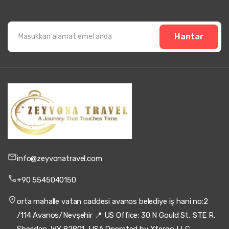
Hantar
info@zeyvonatravel.com
+90 5545040150
orta mahalle vatan caddesi avanos belediye iş hani no:2
/114 Avanos/Nevşehir 📍 US Office: 30 N Gould St, STE R,