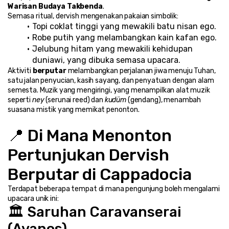
Warisan Budaya Takbenda
.
Semasa ritual, dervish mengenakan pakaian simbolik:
Topi coklat tinggi yang mewakili batu nisan ego.
Robe putih yang melambangkan kain kafan ego.
Jelubung hitam yang mewakili kehidupan 
duniawi, yang dibuka semasa upacara.
Aktiviti 
berputar
 melambangkan perjalanan jiwa menuju Tuhan, 
satu jalan penyucian, kasih sayang, dan penyatuan dengan alam 
semesta. Muzik yang mengiringi, yang menampilkan alat muzik 
seperti 
ney
 (serunai reed) dan 
kudüm
 (gendang), menambah 
suasana mistik yang memikat penonton.
📍 Di Mana Menonton 
Pertunjukan Dervish 
Berputar di Cappadocia
Terdapat beberapa tempat di mana pengunjung boleh mengalami 
upacara unik ini:
🏛️ Saruhan Caravanserai 
(Avanos)