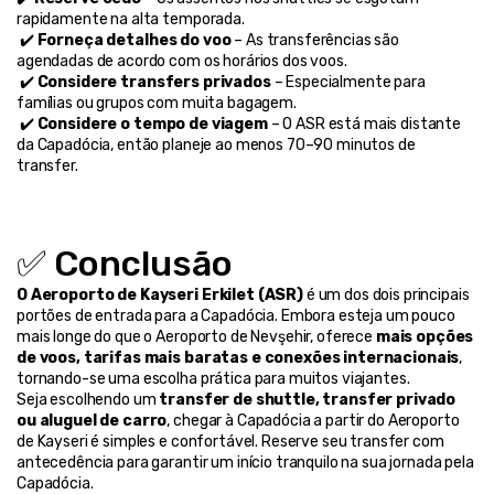
rapidamente na alta temporada.
 ✔️ 
Forneça detalhes do voo
 – As transferências são 
agendadas de acordo com os horários dos voos.
 ✔️ 
Considere transfers privados
 – Especialmente para 
famílias ou grupos com muita bagagem.
 ✔️ 
Considere o tempo de viagem
 – O ASR está mais distante 
da Capadócia, então planeje ao menos 70–90 minutos de 
transfer.
✅ Conclusão
O Aeroporto de Kayseri Erkilet (ASR)
 é um dos dois principais 
portões de entrada para a Capadócia. Embora esteja um pouco 
mais longe do que o Aeroporto de Nevşehir, oferece 
mais opções 
de voos, tarifas mais baratas e conexões internacionais
, 
tornando-se uma escolha prática para muitos viajantes.
Seja escolhendo um 
transfer de shuttle, transfer privado 
ou aluguel de carro
, chegar à Capadócia a partir do Aeroporto 
de Kayseri é simples e confortável. Reserve seu transfer com 
antecedência para garantir um início tranquilo na sua jornada pela 
Capadócia.