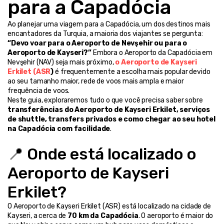
para a Capadócia
Ao planejar uma viagem para a Capadócia, um dos destinos mais 
encantadores da Turquia, a maioria dos viajantes se pergunta: 
“Devo voar para o Aeroporto de Nevşehir ou para o 
Aeroporto de Kayseri?”
 Embora o Aeroporto da Capadócia em 
Nevşehir (NAV) seja mais próximo, 
o Aeroporto de Kayseri 
Erkilet (ASR
)
 é frequentemente a escolha mais popular devido 
ao seu tamanho maior, rede de voos mais ampla e maior 
frequência de voos.
Neste guia, exploraremos tudo o que você precisa saber sobre 
transferências do Aeroporto de Kayseri Erkilet, serviços 
de shuttle, transfers privados e como chegar ao seu hotel 
na Capadócia com facilidade
.
📍 Onde está localizado o 
Aeroporto de Kayseri 
Erkilet?
O Aeroporto de Kayseri Erkilet (ASR) está localizado na cidade de 
Kayseri, a cerca de 
70 km da Capadócia
. O aeroporto é maior do 