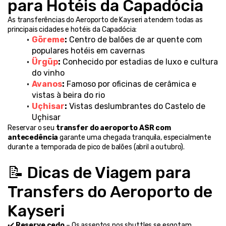
para Hotéis da Capadócia
As transferências do Aeroporto de Kayseri atendem todas as 
principais cidades e hotéis da Capadócia:
Göreme
:
 Centro de balões de ar quente com 
populares hotéis em cavernas
Ürgüp
:
 Conhecido por estadias de luxo e cultura 
do vinho
Avanos
:
 Famoso por oficinas de cerâmica e 
vistas à beira do rio
Uçhisar
:
 Vistas deslumbrantes do Castelo de 
Uçhisar
Reservar o seu 
transfer do aeroporto ASR com 
antecedência
 garante uma chegada tranquila, especialmente 
durante a temporada de pico de balões (abril a outubro).
📝 Dicas de Viagem para 
Transfers do Aeroporto de 
Kayseri
✔️ 
Reserve cedo
 – Os assentos nos shuttles se esgotam 