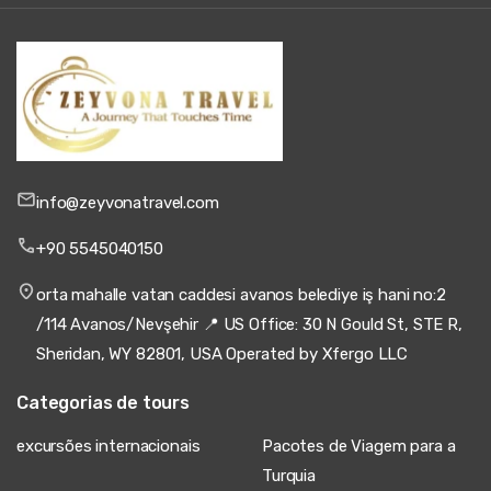
info@zeyvonatravel.com
+90 5545040150
orta mahalle vatan caddesi avanos belediye iş hani no:2
/114 Avanos/Nevşehir 📍 US Office: 30 N Gould St, STE R,
Sheridan, WY 82801, USA Operated by Xfergo LLC
Categorias de tours
excursões internacionais
Pacotes de Viagem para a
Turquia