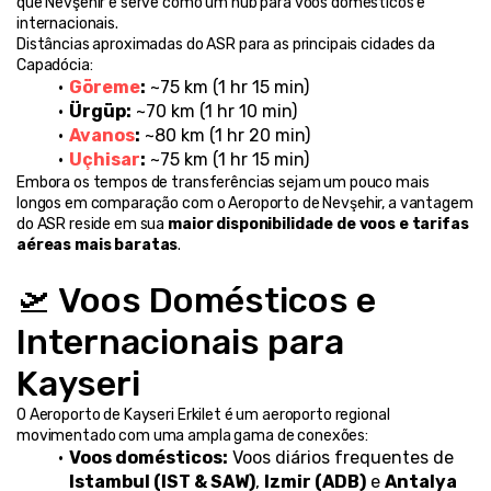
que Nevşehir e serve como um hub para voos domésticos e 
internacionais.
Distâncias aproximadas do ASR para as principais cidades da 
Capadócia:
Göreme
:
 ~75 km (1 hr 15 min)
Ürgüp:
 ~70 km (1 hr 10 min)
Avanos
:
 ~80 km (1 hr 20 min)
Uçhisar
:
 ~75 km (1 hr 15 min)
Embora os tempos de transferências sejam um pouco mais 
longos em comparação com o Aeroporto de Nevşehir, a vantagem 
do ASR reside em sua 
maior disponibilidade de voos e tarifas 
aéreas mais baratas
.
🛫 Voos Domésticos e 
Internacionais para 
Kayseri
O Aeroporto de Kayseri Erkilet é um aeroporto regional 
movimentado com uma ampla gama de conexões:
Voos domésticos:
 Voos diários frequentes de 
Istambul (IST & SAW)
, 
Izmir (ADB)
 e 
Antalya 