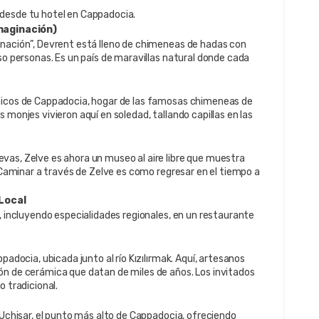
desde tu hotel en Cappadocia.
Imaginación)
nación”, Devrent está lleno de chimeneas de hadas con 
so personas. Es un país de maravillas natural donde cada 
nicos de Cappadocia, hogar de las famosas chimeneas de 
monjes vivieron aquí en soledad, tallando capillas en las 
as, Zelve es ahora un museo al aire libre que muestra 
. Caminar a través de Zelve es como regresar en el tiempo a 
Local
, incluyendo especialidades regionales, en un restaurante 
padocia, ubicada junto al río Kızılırmak. Aquí, artesanos 
n de cerámica que datan de miles de años. Los invitados 
o tradicional.
 Uçhisar, el punto más alto de Cappadocia, ofreciendo 