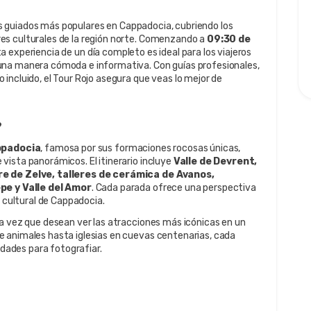
rs guiados más populares en Cappadocia, cubriendo los 
s culturales de la región norte. Comenzando a 
09:30 de 
ta experiencia de un día completo es ideal para los viajeros 
una manera cómoda e informativa. Con guías profesionales, 
incluido, el Tour Rojo asegura que veas lo mejor de 
?
ppadocia
, famosa por sus formaciones rocosas únicas, 
ista panorámicos. El itinerario incluye 
Valle de Devrent, 
re de Zelve, talleres de cerámica de Avanos, 
e y Valle del Amor
. Cada parada ofrece una perspectiva 
o cultural de Cappadocia.
a vez que desean ver las atracciones más icónicas en un 
 animales hasta iglesias en cuevas centenarias, cada 
idades para fotografiar.