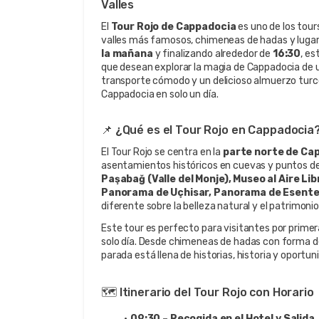
Valles
El 
Tour Rojo de Cappadocia
 es uno de los tou
valles más famosos, chimeneas de hadas y lugare
la mañana
 y finalizando alrededor de 
16:30
, es
que desean explorar la magia de Cappadocia de 
transporte cómodo y un delicioso almuerzo turco 
Cappadocia en solo un día.
📌 ¿Qué es el Tour Rojo en Cappadocia
El Tour Rojo se centra en la 
parte norte de Ca
asentamientos históricos en cuevas y puntos de v
Paşabağ (Valle del Monje), Museo al Aire Lib
Panorama de Uçhisar, Panorama de Esentep
diferente sobre la belleza natural y el patrimoni
Este tour es perfecto para visitantes por primer
solo día. Desde chimeneas de hadas con forma de
parada está llena de historias, historia y oportun
🗺️ Itinerario del Tour Rojo con Horario
09:30 – Recogida en el Hotel y Salida