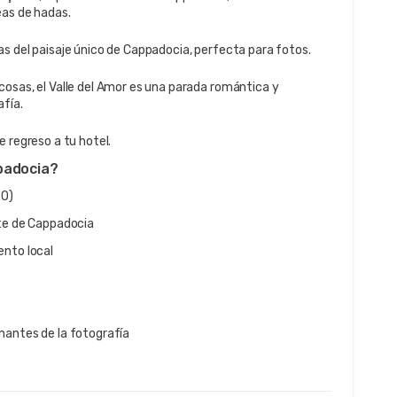
eas de hadas.
s del paisaje único de Cappadocia, perfecta para fotos.
osas, el Valle del Amor es una parada romántica y 
afía.
 regreso a tu hotel.
ppadocia?
30)
rte de Cappadocia
ento local
amantes de la fotografía