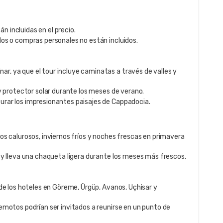
án incluidas en el precio.
os o compras personales no están incluidos.
, ya que el tour incluye caminatas a través de valles y
y protector solar durante los meses de verano.
rar los impresionantes paisajes de Cappadocia.
os calurosos, inviernos fríos y noches frescas en primavera
 y lleva una chaqueta ligera durante los meses más frescos.
de los hoteles en Göreme, Ürgüp, Avanos, Uçhisar y
emotos podrían ser invitados a reunirse en un punto de