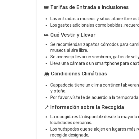
🎟️ Tarifas de Entrada e Inclusiones
Las entradas a museos y sitios al aire libre est
Los gastos adicionales como bebidas, recuerd
👟 Qué Vestir y Llevar
Se recomiendan zapatos cómodos para caminar
museos al aire libre.
Se aconseja llevar un sombrero, gafas de sol 
Lleva una cámara o un smartphone para captu
🌦️ Condiciones Climáticas
Cappadocia tiene un clima continental: veran
y otoño.
Por favor, vístete de acuerdo a la temporada
📍 Información sobre la Recogida
La recogida está disponible desde la mayoría 
localidades cercanas.
Los huéspedes que se alojen en lugares más r
recogida designado.