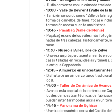
 Tu día comienza con un cómodo traslado 
10:00 – Valle de Devrent (Valle de la 
 También conocido como “Valle de la Imagi
forma de camellos, delfines, focas e inclu
formación rocosa cuenta una historia.
10:45 – 
Paşabağ (Valle del Monje)
 Paşabağ es uno de los valles más fotogé
hadas de tres cabezas. Históricamente, los 
rocas.
11:30 – Museo al Aire Libre de Zelve
 Una vez un próspero asentamiento en cuev
casas talladas en roca, iglesias y túneles
la antigua Cappadocia.
12:45 – Almuerzo en un Restaurante 
 Disfruta de un almuerzo turco tradicional
local.
14:00 – 
Taller de Cerámica de Avanos
 Avanos es la capital de la cerámica en Cap
locales demuestran técnicas de fabricació
pueden intentar modelar arcilla en un torn
14:45 – 
Panorama de Uçhisar
 Un mirador escénico cerca del Castillo de