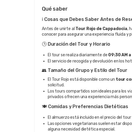
Qué saber
ℹ️ Cosas que Debes Saber Antes de Res
Antes de unirte al
Tour Rojo de Cappadocia
, 
conocer para asegurar una experiencia fluida y 
🕒 Duración del Tour y Horario
El tour se realiza diariamente de
09:30 AM a
El servicio de recogida y devolución en los ho
👥 Tamaño del Grupo y Estilo del Tour
El Tour Rojo está disponible como un
tour co
solicitud.
Los tours compartidos son ideales para los vi
privados ofrecen una experiencia más person
🍽️ Comidas y Preferencias Dietéticas
El almuerzo está incluido en el precio del tour
Las opciones vegetarianas suelen estar dispon
alguna necesidad dietética especial.