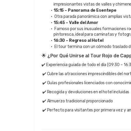
impresionantes vistas de valles y chimen
15:15 – Panorama de Esentepe
 Otra parada panorámica con amplias vista
15:45 – Valle del Amor
 Famoso por sus inusuales formaciones roc
pintoresca, ideal para caminatas y fotogr
16:30 – Regreso al Hotel
 El tour termina con un cómodo traslado de
🌟 ¿Por Qué Unirse al Tour Rojo de Ca
✔️ Experiencia guiada de todo el día (09:30 – 16:
 ✔️ Cubre las atracciones imprescindibles del no
 ✔️ Guías profesionales licenciados con conocimi
 ✔️ Recogida y devoluciones en el hotel incluidas
 ✔️ Almuerzo tradicional proporcionado
 ✔️ Perfecto para visitantes por primera vez y 