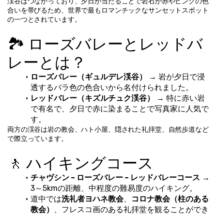
渓谷はつながっており、夕日が当たることで岩石が赤やピンクの色
合いを帯びるため、世界で最もロマンチックなサンセットスポット
の一つとされています。
🏞️ ローズバレーとレッドバ
レーとは？
ローズバレー（ギュルデレ渓谷）
 → 岩が夕日で浸
透するバラ色の色合いから名付けられました。
レッドバレー（キズルチュク渓谷）
 → 特に赤い岩
で有名で、夕日で赤に染まることで写真家に人気で
す。
両方の渓谷は岩の教会、ハト小屋、隠された礼拝堂、自然歩道など
で際立っています。
🚶 ハイキングコース
チャヴシン – ローズバレー – レッドバレーコース
 → 
3～5kmの距離、中程度の難易度のハイキング。
道中では
洗礼者ヨハネ教会
、
コロナ教会（柱のある
教会）
、フレスコ画のある礼拝堂を観ることができ