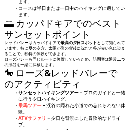
ます。
コースは半日または一日中のハイキングに適してい
ます。
🌅 カッパドキアでのベスト
サンセットポイント
レッドバレーはカッパドキアで
最高の夕日スポット
として知られて
います。特に夏の夕方、太陽が岩の背後に沈むと谷が赤い色に染ま
ることで、独特の体験ができます。
ローズバレーも同じルートに位置しているため、訪問客は通常二つ
の渓谷を一緒に探検します。
🐎 ローズ&レッドバレーで
のアクティビティ
サンセットハイキングツアー
 – プロのガイドと一緒
に行う夕日ハイキング。
乗馬ツアー
 – 渓谷の隠れた小道での忘れられない体
験。
ATVサファリ
 – 夕日を背景にした冒険的なドライ
ブ。