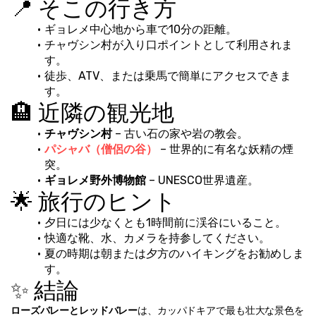
📍 そこの行き方
ギョレメ中心地から車で10分の距離。
チャヴシン村が入り口ポイントとして利用されま
す。
徒歩、ATV、または乗馬で簡単にアクセスできま
す。
🏨 近隣の観光地
チャヴシン村
 – 古い石の家や岩の教会。
パシャバ（僧侶の谷）
 – 世界的に有名な妖精の煙
突。
ギョレメ野外博物館
 – UNESCO世界遺産。
🌟 旅行のヒント
夕日には少なくとも1時間前に渓谷にいること。
快適な靴、水、カメラを持参してください。
夏の時期は朝または夕方のハイキングをお勧めしま
す。
✨ 結論
ローズバレーとレッドバレー
は、カッパドキアで最も壮大な景色を