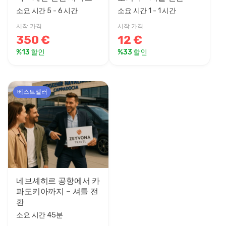
소요 시간 5 - 6 시간
소요 시간 1 - 1 시간
시작 가격
시작 가격
350 €
12 €
%13 할인
%33 할인
베스트셀러
네브셰히르 공항에서 카
파도키아까지 – 셔틀 전
환
소요 시간 45분