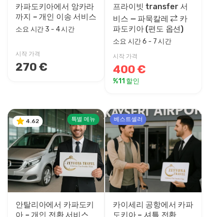
카파도키아에서 앙카라
프라이빗 transfer 서
까지 – 개인 이송 서비스
비스 — 파묵칼레 ⇄ 카
파도키아 (편도 옵션)
소요 시간 3 - 4 시간
소요 시간 6 - 7 시간
시작 가격
시작 가격
270 €
400 €
%11 할인
특별 메뉴
베스트셀러
4.62
안탈리아에서 카파도키
카이세리 공항에서 카파
아 – 개인 전환 서비스
도키아 – 셔틀 전환