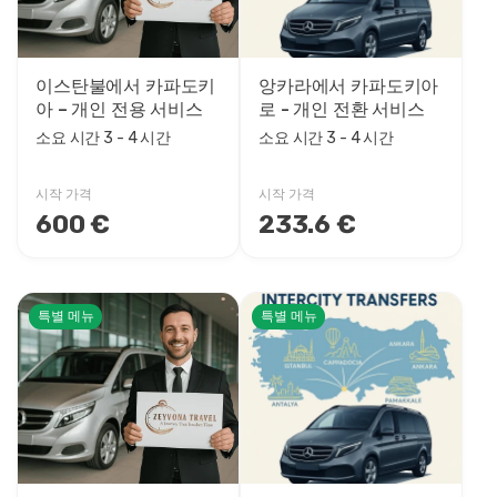
5 - 6 시간
6 - 7 시간
7 - 8 시간
이스탄불에서 카파도키
앙카라에서 카파도키아
1일
아 – 개인 전용 서비스
로 - 개인 전환 서비스
2박 3일
소요 시간 3 - 4 시간
소요 시간 3 - 4 시간
3박 4일
4박 5일
시작 가격
시작 가격
5박 6일
600 €
233.6 €
6박 7일
9박 10일
11박 12일
특별 메뉴
특별 메뉴
13박 14일
15박 16일