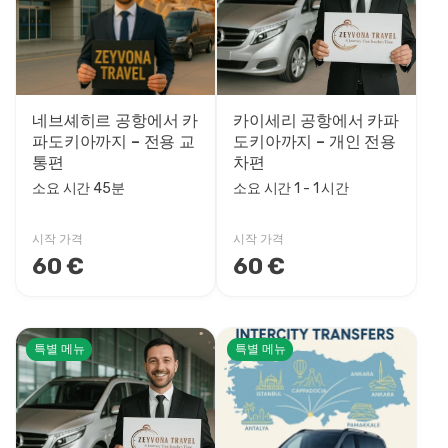
가격대
0EUR
3460 EUR +
네브셰히르 공항에서 카
카이세리 공항에서 카파
파도키아까지 – 전용 교
도키아까지 – 개인 전용
투어 소요 시간
통편
차편
45분
소요 시간 45분
소요 시간 1 - 1 시간
1시간
1 - 1 시간
시작 가격
시작 가격
60 €
60 €
1 - 2 시간
1 - 3 시간
2시간
2 - 2 시간
특별 메뉴
특별 메뉴
2 - 3 시간
3시간
3 - 4 시간