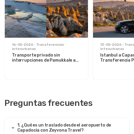
16-05-2026
Transferencias
13-05-2026
Tran
interurbanas
interurbanas
Transporte privado sin
Istanbul a Capa
interrupciones de Pamukkale a
Transferencia P
Capadocia: comodidad entre dos
Relajada para Vi
íconos
Preguntas frecuentes
1. ¿Qué es un traslado desde el aeropuerto de
Capadocia con Zeyvona Travel?