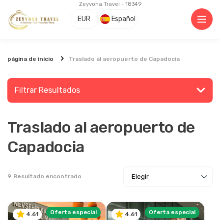
Zeyvona Travel - 18349
EUR
Español
página de inicio
Traslado al aeropuerto de Capadocia
Filtrar Resultados
Traslado al aeropuerto de
Busca un lugar o actividad
Capadocia
9
Resultado encontrado
Explorar
Oferta especial
Oferta especial
4.61
4.61