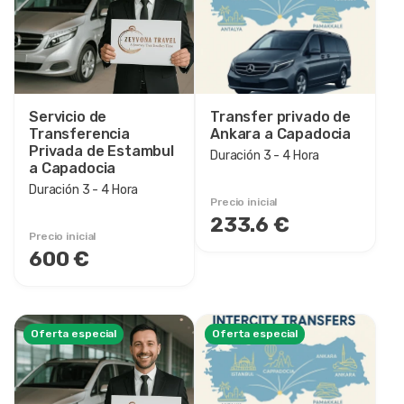
6 - 7 Hora
7 - 8 Hora
1 Día
2 Noche 3 Días
Servicio de
Transfer privado de
3 Noche 4 Días
Transferencia
Ankara a Capadocia
4 Noche 5 Días
Privada de Estambul
Duración 3 - 4 Hora
a Capadocia
5 Noche 6 Días
Duración 3 - 4 Hora
6 Noche 7 Días
Precio inicial
9 Noche 10 Días
233.6 €
Precio inicial
11 Noche 12 Días
600 €
13 Noche 14 Días
15 Noche 16 Días
Oferta especial
Oferta especial