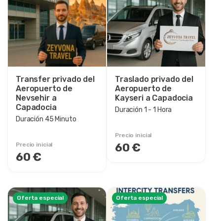
Rango de precios
0EUR
3460 EUR +
Duración del recorrido
Transfer privado del
Traslado privado del
Aeropuerto de
45 Minuto
Aeropuerto de
Nevsehir a
Kayseri a Capadocia
1 Hora
Capadocia
Duración 1 - 1 Hora
1 - 1 Hora
Duración 45 Minuto
1 - 2 Hora
Precio inicial
1 - 3 Hora
60 €
Precio inicial
60 €
2 Hora
2 - 2 Hora
2 - 3 Hora
3 Hora
Oferta especial
Oferta especial
3 - 4 Hora
5 - 6 Hora