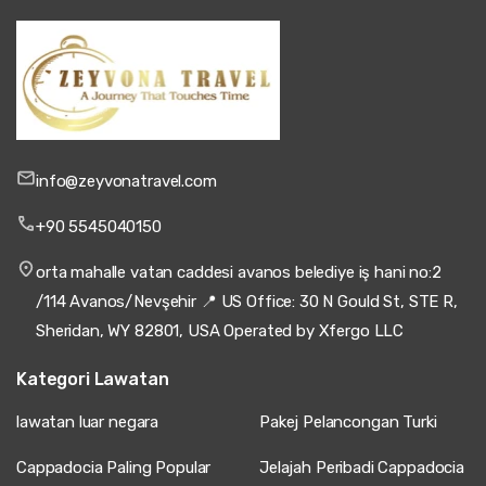
info@zeyvonatravel.com
+90 5545040150
orta mahalle vatan caddesi avanos belediye iş hani no:2
/114 Avanos/Nevşehir 📍 US Office: 30 N Gould St, STE R,
Sheridan, WY 82801, USA Operated by Xfergo LLC
Kategori Lawatan
lawatan luar negara
Pakej Pelancongan Turki
Cappadocia Paling Popular
Jelajah Peribadi Cappadocia