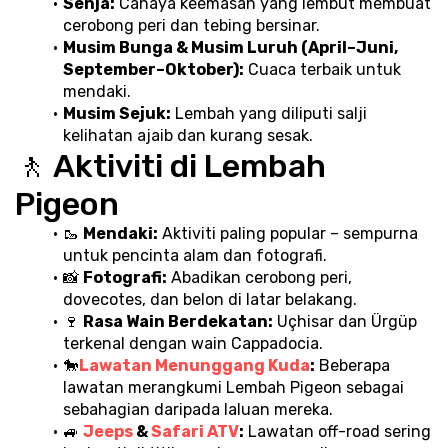
Senja:
 Cahaya keemasan yang lembut membuat 
cerobong peri dan tebing bersinar.
Musim Bunga & Musim Luruh (April–Juni, 
September–Oktober):
 Cuaca terbaik untuk 
mendaki.
Musim Sejuk:
 Lembah yang diliputi salji 
kelihatan ajaib dan kurang sesak.
🚶 Aktiviti di Lembah 
Pigeon
🥾 
Mendaki:
 Aktiviti paling popular – sempurna 
untuk pencinta alam dan fotografi.
📸 
Fotografi:
 Abadikan cerobong peri, 
dovecotes, dan belon di latar belakang.
🍷 
Rasa Wain Berdekatan:
 Uçhisar dan Ürgüp 
terkenal dengan wain Cappadocia.
🐎
Lawatan Menunggang Kuda
:
 Beberapa 
lawatan merangkumi Lembah Pigeon sebagai 
sebahagian daripada laluan mereka.
🚙 
Jeeps 
& 
Safari ATV
:
 Lawatan off-road sering 