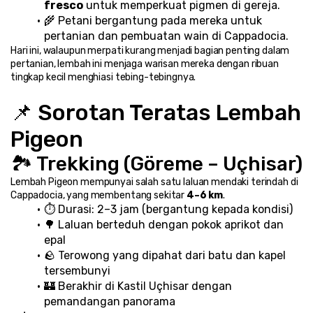
fresco
 untuk memperkuat pigmen di gereja.
🌾 Petani bergantung pada mereka untuk 
pertanian dan pembuatan wain di Cappadocia.
Hari ini, walaupun merpati kurang menjadi bagian penting dalam 
pertanian, lembah ini menjaga warisan mereka dengan ribuan 
tingkap kecil menghiasi tebing-tebingnya.
📌 Sorotan Teratas Lembah 
Pigeon
🏞️ Trekking (Göreme – Uçhisar)
Lembah Pigeon mempunyai salah satu laluan mendaki terindah di 
Cappadocia, yang membentang sekitar 
4–6 km
.
⏱️ Durasi: 2–3 jam (bergantung kepada kondisi)
🌳 Laluan berteduh dengan pokok aprikot dan 
epal
🪨 Terowong yang dipahat dari batu dan kapel 
tersembunyi
🏰 Berakhir di Kastil Uçhisar dengan 
pemandangan panorama