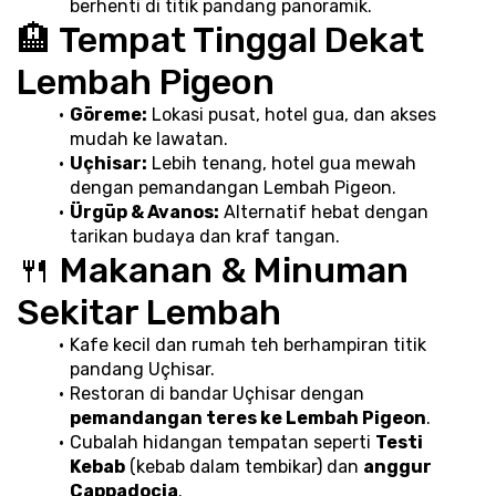
berhenti di titik pandang panoramik.
🏨 Tempat Tinggal Dekat 
Lembah Pigeon
Göreme:
 Lokasi pusat, hotel gua, dan akses 
mudah ke lawatan.
Uçhisar:
 Lebih tenang, hotel gua mewah 
dengan pemandangan Lembah Pigeon.
Ürgüp & Avanos:
 Alternatif hebat dengan 
tarikan budaya dan kraf tangan.
🍴 Makanan & Minuman 
Sekitar Lembah
Kafe kecil dan rumah teh berhampiran titik 
pandang Uçhisar.
Restoran di bandar Uçhisar dengan 
pemandangan teres ke Lembah Pigeon
.
Cubalah hidangan tempatan seperti 
Testi 
Kebab
 (kebab dalam tembikar) dan 
anggur 
Cappadocia
.