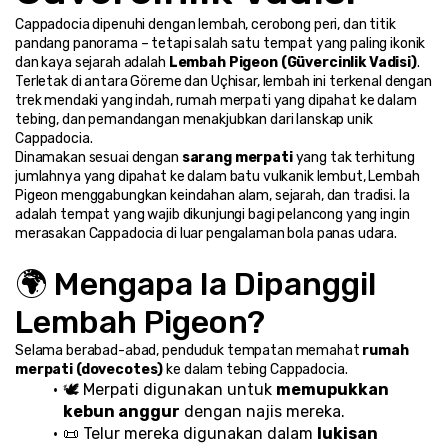
Cappadocia dipenuhi dengan lembah, cerobong peri, dan titik 
pandang panorama – tetapi salah satu tempat yang paling ikonik 
dan kaya sejarah adalah 
Lembah Pigeon (Güvercinlik Vadisi)
. 
Terletak di antara Göreme dan Uçhisar, lembah ini terkenal dengan 
trek mendaki yang indah, rumah merpati yang dipahat ke dalam 
tebing, dan pemandangan menakjubkan dari lanskap unik 
Cappadocia.
Dinamakan sesuai dengan 
sarang merpati
 yang tak terhitung 
jumlahnya yang dipahat ke dalam batu vulkanik lembut, Lembah 
Pigeon menggabungkan keindahan alam, sejarah, dan tradisi. Ia 
adalah tempat yang wajib dikunjungi bagi pelancong yang ingin 
merasakan Cappadocia di luar pengalaman bola panas udara.
🌍 Mengapa Ia Dipanggil 
Lembah Pigeon?
Selama berabad-abad, penduduk tempatan memahat 
rumah 
merpati (dovecotes)
 ke dalam tebing Cappadocia.
🕊️ Merpati digunakan untuk 
memupukkan 
kebun anggur
 dengan najis mereka.
📜 Telur mereka digunakan dalam 
lukisan 