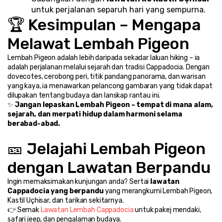
untuk perjalanan separuh hari yang sempurna.
🏆 Kesimpulan – Mengapa 
Melawat Lembah Pigeon
Lembah Pigeon adalah lebih daripada sekadar laluan hiking – ia 
adalah perjalanan melalui sejarah dan tradisi Cappadocia. Dengan 
dovecotes, cerobong peri, titik pandang panorama, dan warisan 
yang kaya, ia menawarkan pelancong gambaran yang tidak dapat 
dilupakan tentang budaya dan lanskap rantau ini.
✨ 
Jangan lepaskan Lembah Pigeon – tempat di mana alam, 
sejarah, dan merpati hidup dalam harmoni selama 
berabad-abad.
🎫 Jelajahi Lembah Pigeon 
dengan Lawatan Berpandu
Ingin memaksimakan kunjungan anda? Sertai 
lawatan 
Cappadocia yang berpandu
 yang merangkumi Lembah Pigeon, 
Kastil Uçhisar, dan tarikan sekitarnya.
👉 Semak 
Lawatan Lembah Cappadocia
 untuk pakej mendaki, 
safari jeep, dan pengalaman budaya.