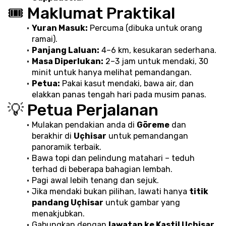
🎟️ Maklumat Praktikal
Yuran Masuk:
 Percuma (dibuka untuk orang 
ramai).
Panjang Laluan:
 4–6 km, kesukaran sederhana.
Masa Diperlukan:
 2–3 jam untuk mendaki, 30 
minit untuk hanya melihat pemandangan.
Petua:
 Pakai kasut mendaki, bawa air, dan 
elakkan panas tengah hari pada musim panas.
💡 Petua Perjalanan
Mulakan pendakian anda di 
Göreme
 dan 
berakhir di 
Uçhisar
 untuk pemandangan 
panoramik terbaik.
Bawa topi dan pelindung matahari – teduh 
terhad di beberapa bahagian lembah.
Pagi awal lebih tenang dan sejuk.
Jika mendaki bukan pilihan, lawati hanya 
titik 
pandang Uçhisar
 untuk gambar yang 
menakjubkan.
Gabungkan dengan 
lawatan ke Kastil Uçhisar