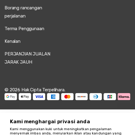
Borang rancangan
perjalanan
Terma Penggunaan
Kenalan
PERJANJIAN JUALAN
JARAK JAUH
© 2026 Hak Cipta Terpelihara.
Kami menghargai privasi anda
Kami menggunakan kuki untuk meningkatkan pengalaman
Kami di sini untuk
menyemak imbas anda, menyiarkan iklan atau kandungan yang