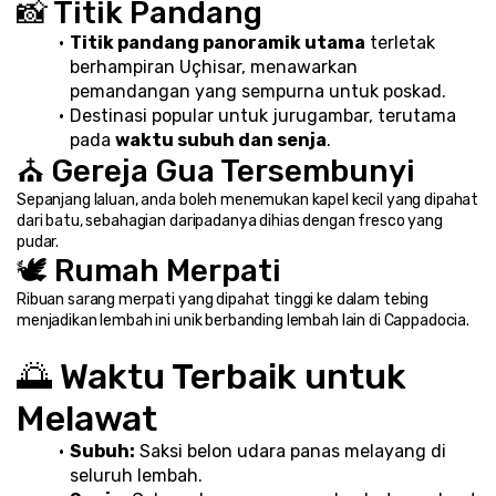
📸 Titik Pandang
Titik pandang panoramik utama
 terletak 
berhampiran Uçhisar, menawarkan 
pemandangan yang sempurna untuk poskad.
Destinasi popular untuk jurugambar, terutama 
pada 
waktu subuh dan senja
.
⛪ Gereja Gua Tersembunyi
Sepanjang laluan, anda boleh menemukan kapel kecil yang dipahat 
dari batu, sebahagian daripadanya dihias dengan fresco yang 
pudar.
🕊️ Rumah Merpati
Ribuan sarang merpati yang dipahat tinggi ke dalam tebing 
menjadikan lembah ini unik berbanding lembah lain di Cappadocia.
🌅 Waktu Terbaik untuk 
Melawat
Subuh:
 Saksi belon udara panas melayang di 
seluruh lembah.