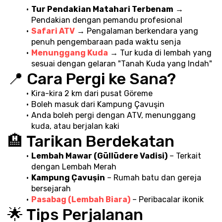
Tur Pendakian Matahari Terbenam
 → 
Pendakian dengan pemandu profesional
Safari ATV
 → Pengalaman berkendara yang 
penuh pengembaraan pada waktu senja
Menunggang Kuda
 → Tur kuda di lembah yang 
sesuai dengan gelaran "Tanah Kuda yang Indah"
📍 Cara Pergi ke Sana?
Kira-kira 2 km dari pusat Göreme
Boleh masuk dari Kampung Çavuşin
Anda boleh pergi dengan ATV, menunggang 
kuda, atau berjalan kaki
🏨 Tarikan Berdekatan
Lembah Mawar (Güllüdere Vadisi)
 – Terkait 
dengan Lembah Merah
Kampung Çavuşin
 – Rumah batu dan gereja 
bersejarah
Pasabag (Lembah Biara)
 – Peribacalar ikonik
🌟 Tips Perjalanan