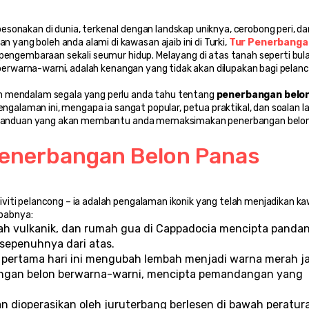
sonakan di dunia, terkenal dengan landskap uniknya, cerobong peri, dan
ang boleh anda alami di kawasan ajaib ini di Turki, 
Tur Penerbangan
pengembaraan sekali seumur hidup. Melayang di atas tanah seperti bula
n berwarna-warni, adalah kenangan yang tidak akan dilupakan bagi pelanc
n mendalam segala yang perlu anda tahu tentang 
penerbangan belon
galaman ini, mengapa ia sangat popular, petua praktikal, dan soalan la
lah panduan yang akan membantu anda memaksimakan penerbangan belon
enerbangan Belon Panas 
viti pelancong – ia adalah pengalaman ikonik yang telah menjadikan ka
ebabnya:
bah vulkanik, dan rumah gua di Cappadocia mencipta pandan
 sepenuhnya dari atas.
 pertama hari ini mengubah lembah menjadi warna merah ja
dengan belon berwarna-warni, mencipta pemandangan yang 
n dioperasikan oleh juruterbang berlesen di bawah peratura