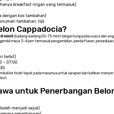
hanya breakfast ringan yang termasuk)
dia dengan kos tambahan)
 minuman tambahan, tip)
elon Cappadocia?
60 minit
 (kadang-kadang 50–75 minit bergantung pada cuaca dan angin
mbil masa 3–4 jam termasuk pengambilan, pendaftaran, persediaan, 
i terbit)
30 – 07:00
:30
mbali ke hotel tepat pada masanya untuk sarapan dan bahkan menyert
ebut.
bawa untuk Penerbangan Belon
 boleh menjadi sejuk)
i semasa penerbangan)