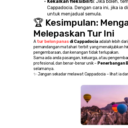
Kekalkan fleksibiliti
: Jika boleh, t
Cappadocia. Dengan cara ini, jika ia
untuk menjadual semula.
🏆 Kesimpulan: Menga
Melepaskan Tur Ini
A 
tur belon panas
 di Cappadocia
 adalah lebih dar
pemandangan matahari terbit yang menakjubkan hin
pengembaraan, dan kenangan tidak terlupakan.
Sama ada anda pasangan, keluarga, atau pengembara 
profesional, dan benar-benar unik – 
Penerbangan B
selamanya.
✨ Jangan sekadar melawat Cappadocia – lihat ia dari