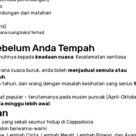
o
indungan dari matahari
ns)
rana ruang bakul terhad.
Sebelum Anda Tempah
nuhnya kepada 
keadaan cuaca
. Keselamatan sentiasa 
rana cuaca buruk, anda boleh 
menjadual semula atau 
uh
.
6 tahun, dan orang dengan masalah kesihatan yang serius 
t
t popular – terutamanya pada musim puncak (April–Oktober
 minggu lebih awal
.
an
t yang sekali seumur hidup di Cappadocia
belon berwarna-warni
, Lembah Cinta, Lembah Merah, Lembah Pigeon, dan Ava