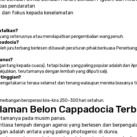
epas pendaratan
en, dan fokus kepada keselamatan
atalkan?
 yang seterusnya atau mendapatkan pengembalian wang penuh.
padocia?
eh juruterbang berlesen di bawah peraturan pihak berkuasa Penerbang
panas?
ntung kepada cuaca), tetapi bulan yang paling popular adalah dari Apri
jubkan, terutamanya dengan lembah yang diliputi salji.
etinggian?
 mengatakan ia terasa selamat dan tenang walaupun mereka biasanya ti
enerbangan beroperasi kira-kira 250–300 hari setahun.
laman Belon Cappadocia Terb
erutamanya pada musim panas.
entiasa tempah dengan agensi yang berlesen dan berpenga
an adalah antara yang paling photogenic di dunia.