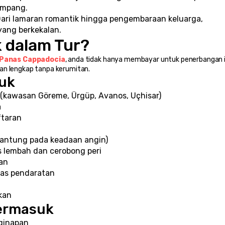
umpang.
Dari lamaran romantik hingga pengembaraan keluarga, 
yang berkekalan.
 dalam Tur?
 Panas Cappadocia
, anda tidak hanya membayar untuk penerbangan i
man lengkap tanpa kerumitan.
uk
(kawasan Göreme, Ürgüp, Avanos, Uçhisar)
a
ftaran
gantung pada keadaan angin)
 lembah dan cerobong peri
an
pas pendaratan
kan
Termasuk
ginapan