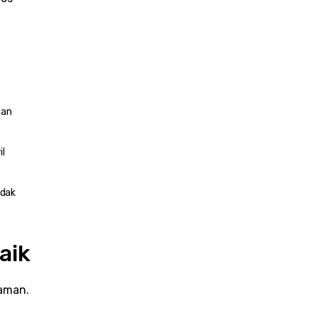
an 
l 
dak 
aik
laman.