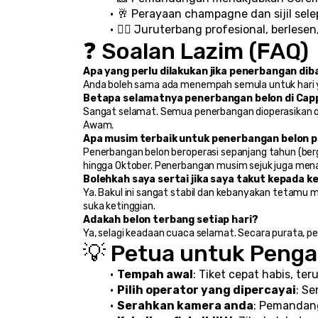
🥂 Perayaan champagne dan sijil sel
🧑‍✈️ Juruterbang profesional, berles
❓ Soalan Lazim (FAQ)
Apa yang perlu dilakukan jika penerbangan dib
Anda boleh sama ada menempah semula untuk hari
Betapa selamatnya penerbangan belon di Cap
Sangat selamat. Semua penerbangan dioperasikan ol
Awam.
Apa musim terbaik untuk penerbangan belon 
Penerbangan belon beroperasi sepanjang tahun (berga
hingga Oktober. Penerbangan musim sejuk juga menak
Bolehkah saya sertai jika saya takut kepada k
Ya. Bakul ini sangat stabil dan kebanyakan tetamu
suka ketinggian.
Adakah belon terbang setiap hari?
Ya, selagi keadaan cuaca selamat. Secara purata, p
💡 Petua untuk Penga
Tempah awal
: Tiket cepat habis, t
Pilih operator yang dipercayai
: S
Serahkan kamera anda
: Pemandang