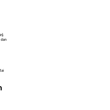
). 
dan 
ai 
 