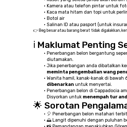
Kamera atau telefon pintar untuk fot
Kaca mata hitam dan topi untuk perl
Botol air
Salinan ID atau pasport (untuk insura
👉 Beg besar atau barang berat tidak digalakkan, ke
ℹ️ Maklumat Penting 
Penerbangan belon bergantung sepe
diutamakan.
Jika penerbangan anda dibatalkan ke
meminta pengembalian wang pen
Wanita hamil, kanak-kanak di bawah 
dibenarkan
 untuk menyertai.
Penerbangan belon di Cappadocia ama
Disyorkan untuk 
menempah tur anda
🌟 Sorotan Pengalam
🎈 Penerbangan belon matahari terbi
🌅 Langit dipenuhi dengan puluhan 
📸 Pemandangan menakjubkan Göreme