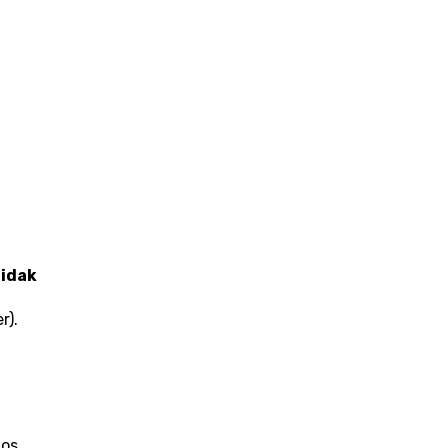
idak 
). 
nos