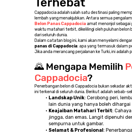
Terhebat
Cappadocia adalah salah satu destinasi paling mempe
lembah yang menakjubkan. Antara semua pengalaman y
Belon Panas Cappadocia
 amat menonjol sebagai 
waktu matahari terbit, dikelilingi oleh puluhan belo
dari seluruh dunia.
Dalam catatan blog ini, kami akan menyelami denga
panas di Cappadocia
: apa yang termasuk dalam pen
Jika anda merancang perjalanan ke Turki, ini ada
🌄 Mengapa Memilih 
P
Cappadocia
?
Penerbangan belon di Cappadocia bukan sekadar akti
ini terkenal di seluruh dunia. Berikut adalah sebab-s
Landskap Unik
: Cerobong peri, lem
lain dunia yang hanya boleh dihargai
Keajaiban Matahari Terbit
: Cahaya
jingga, dan emas. Langit dipenuhi 
sempurna untuk gambar.
Selamat & Profesional
: Penerbanga