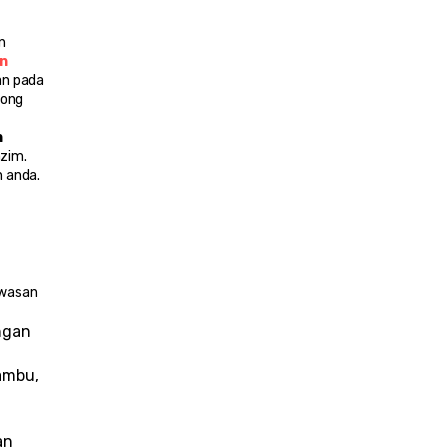
 
 
n pada 
ong 
 
zim. 
 anda.
wasan 
gan 
mbu, 
n 