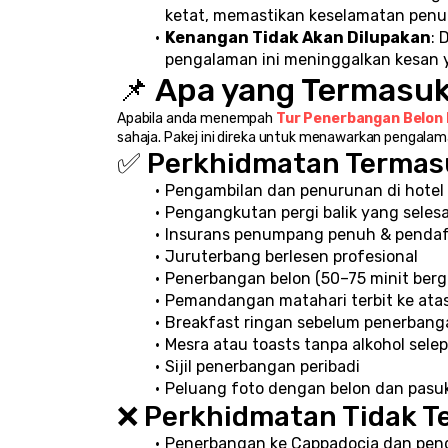
ketat, memastikan keselamatan pen
Kenangan Tidak Akan Dilupakan
: 
pengalaman ini meninggalkan kesan 
📌 Apa yang Termasuk
Apabila anda menempah 
Tur Penerbangan Belon
sahaja. Pakej ini direka untuk menawarkan pengala
✅ Perkhidmatan Termas
Pengambilan dan penurunan di hotel 
Pengangkutan pergi balik yang seles
Insurans penumpang penuh & penda
Juruterbang berlesen profesional
Penerbangan belon (50–75 minit ber
Pemandangan matahari terbit ke atas
Breakfast ringan sebelum penerbang
Mesra atau toasts tanpa alkohol sele
Sijil penerbangan peribadi
Peluang foto dengan belon dan pasu
❌ Perkhidmatan Tidak 
Penerbangan ke Cappadocia dan pen