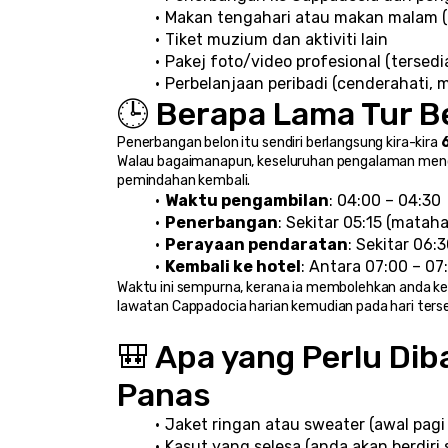
Makan tengahari atau makan malam (
Tiket muzium dan aktiviti lain
Pakej foto/video profesional (terse
Perbelanjaan peribadi (cenderahati,
🕒 Berapa Lama Tur B
Penerbangan belon itu sendiri berlangsung kira-kira 
Walau bagaimanapun, keseluruhan pengalaman menga
pemindahan kembali.
Waktu pengambilan
: 04:00 – 04:30
Penerbangan
: Sekitar 05:15 (matahar
Perayaan pendaratan
: Sekitar 06:
Kembali ke hotel
: Antara 07:00 – 07
Waktu ini sempurna, kerana ia membolehkan anda ke
lawatan Cappadocia harian kemudian pada hari ters
🎒 Apa yang Perlu Di
Panas
Jaket ringan atau sweater (awal pagi
Kasut yang selesa (anda akan berdir