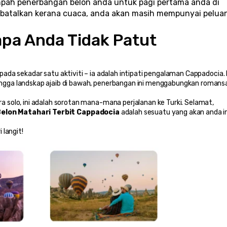
empah penerbangan belon anda untuk pagi pertama anda di 
 dibatalkan kerana cuaca, anda akan masih mempunyai peluan
pa Anda Tidak Patut 
ipada sekadar satu aktiviti – ia adalah intipati pengalaman Cappadocia. D
gga landskap ajaib di bawah, penerbangan ini menggabungkan romansa
solo, ini adalah sorotan mana-mana perjalanan ke Turki. Selamat, 
elon Matahari Terbit Cappadocia
 adalah sesuatu yang akan anda i
 langit!