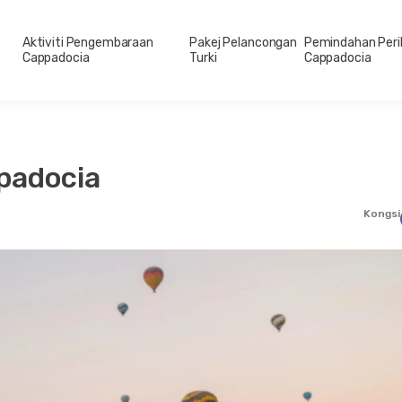
Aktiviti Pengembaraan
Pakej Pelancongan
Pemindahan Peri
Cappadocia
Turki
Cappadocia
padocia
Kongsi