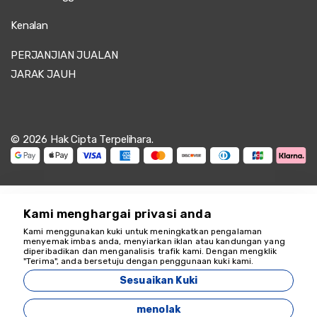
Kenalan
PERJANJIAN JUALAN
JARAK JAUH
© 2026 Hak Cipta Terpelihara.
Kami menghargai privasi anda
Kami menggunakan kuki untuk meningkatkan pengalaman
Kami di sini untuk
menyemak imbas anda, menyiarkan iklan atau kandungan yang
diperibadikan dan menganalisis trafik kami. Dengan mengklik
membantu
"Terima", anda bersetuju dengan penggunaan kuki kami.
18349
Sesuaikan Kuki
Zeyvona Travel - 18349
menolak