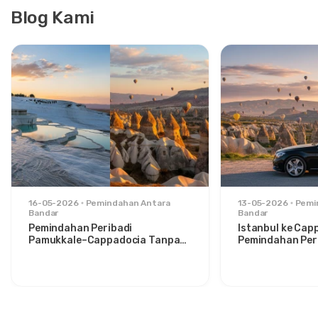
Blog Kami
16-05-2026
Pemindahan Antara
13-05-2026
Pemi
Bandar
Bandar
Pemindahan Peribadi
Istanbul ke Cap
Pamukkale–Cappadocia Tanpa
Pemindahan Peri
Gangguan: Keselesaan Antara
Santai untuk P
Dua Ikon
Bergaya