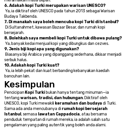
meramalkan masa depan.
6. Adakah kopi Turki merupakan warisan UNESCO?
 Ya, ia diiktiraf oleh UNESCO pada tahun 2013 sebagai Warisan 
Budaya Takbenda.
7. Di manakah saya boleh mencuba kopi Turki di Istanbul?
 Di Sultanahmet, kawasan Bazaar Besar, dan rumah kopi 
bersejarah.
8. Bolehkah saya membeli kopi Turki untuk dibawa pulang?
 Ya, banyak kedai menjual kopi yang dibungkus dan cezves.
9. Jenis biji kopi apa yang digunakan?
 Biasanya biji Arabica yang dipanggang sederhana, dikisar menjadi 
serbuk halus.
10. Adakah kopi Turki kuat?
 Ya, ia lebih pekat dan kuat berbanding kebanyakan kaedah 
bancuhan lain.
Kesimpulan
Pencicipan 
Kopi Turki
 bukan hanya tentang minuman—ia 
tentang 
warisan, tradisi, dan hubungan
. Diiktiraf oleh 
UNESCO, kopi Turki mewakili 
keramahan dan budaya
 di Turki.
Sama ada anda mencubanya di 
rumah kopi bersejarah 
Istanbul
, semasa 
lawatan Cappadocia
, atau bersama 
penduduk tempatan di rumah mereka, ia adalah salah satu 
pengalaman yang paling autentik yang boleh anda alami.