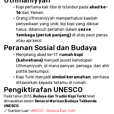
Uthmaniyyah
Kopi pertama kali tiba di Istanbul pada 
abad ke-
16
 dari Yemen.
Orang Uthmaniyyah memperhalusi kaedah 
penyediaan yang unik: biji kopi yang dikisar 
halus, dibancuh perlahan dalam 
cezve 
tembaga (periuk panjang)
 di atas pasir panas 
atau api kecil.
Peranan Sosial dan Budaya
Menjelang abad ke-17, 
rumah kopi 
(kahvehane)
 menjadi pusat kehidupan 
Uthmaniyyah, di mana penyair, peniaga, dan ahli 
politik berkumpul.
Kopi Turki menjadi 
simbol keramahan
, sentiasa 
ditawarkan kepada tetamu di rumah.
Pengiktirafan UNESCO
Pada tahun 2013, 
Budaya dan Tradisi Kopi Turki
 telah 
dimasukkan dalam 
Senarai Warisan Budaya Takbenda 
UNESCO
.
🔗 Sumber Luar: 
UNESCO – Budaya Kopi Turki