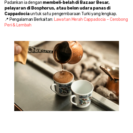
Padankan ia dengan 
membeli-belah di Bazaar Besar, 
pelayaran di Bosphorus, atau belon udara panas di 
Cappadocia
 untuk satu pengembaraan Turki yang lengkap.
📍 Pengalaman Berkaitan: 
Lawatan Merah Cappadocia – Cerobong 
Peri & Lembah