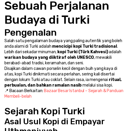
Sebuah Perjalanan 
Budaya di Turki
Pengenalan
Salah satu pengalaman budaya yang paling autentik yang boleh 
anda alami di Turki adalah 
mencicipi kopi Turki tradisional
. 
Lebih dari sekadar minuman, 
kopi Turki (Türk Kahvesi)
 adalah 
warisan budaya yang diiktiraf oleh UNESCO
, mewakili 
berabad-abad tradisi, keramahan, dan seni.
Disajikan dalam cawan porselin kecil dengan buih yang kaya di 
atas, kopi Turki dinikmati secara perlahan, sering kali disertai 
dengan lokum Turki atau coklat. Selain rasa, ia mengenai 
ritual, 
perbualan, dan bahkan ramalan nasib
 melalui sisa kopi.
📍 Bacaan Berkaitan: 
Bazaar Besar Istanbul – Sejarah & Panduan 
Membeli-belah
Sejarah Kopi Turki
Asal Usul Kopi di Empayar 