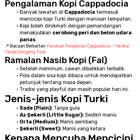
Pengalaman Kopi Cappadocia
Banyak lawatan di 
Cappadocia
 termasuk 
mencicipi kopi Turki dengan manisan tempatan.
Kopi boleh dinikmati dengan pemandangan 
menakjubkan 
cerobong peri dan belon udara 
panas
.
📍 Bacaan Berkaitan: 
Panduan Perjalanan Cappadocia – Terokai 
Tanah Dongeng Turki
Ramalan Nasib Kopi (Fal)
Setelah meminum, cawan dibalikkan terbalik.
Pola dalam sisa kopi dibaca untuk mendapatkan 
petunjuk tentang masa depan.
Tradisi yang playful dan masih popular hari ini.
Jenis-jenis Kopi Turki
Sade (Plain):
 Tanpa gula
Az Şekerli (Little Sugar):
 Sedikit manis
Orta (Medium):
 Manis seimbang
Şekerli (Sweet):
 Manis yang ketara
Kenapa Mencuba Mencicipi 