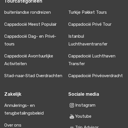
Tourcategorieën
buitenlandse rondreizen
Turkije Pakket Tours
Cappadocië Meest Populair
Cappadocië Privé Tour
Cappadocië Dag- en Privé-
Istanbul
tours
Luchthaventransfer
Cappadocië Avontuurlijke
Cappadocië Luchthaven
Activiteiten
Transfer
Stad-naar-Stad Overdrachten
Cappadocië Privéoverdracht
Zakelijk
Sociale media
Instagram
Annulerings- en
terugbetalingsbeleid
Youtube
Over ons
Trip Advisor