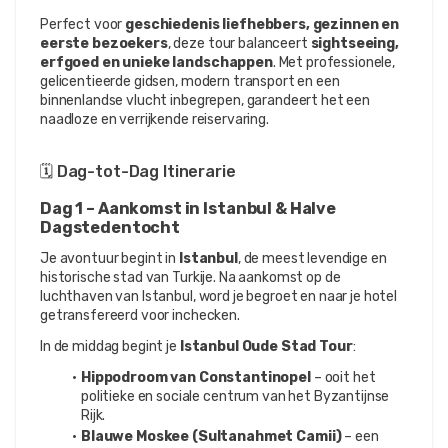
Perfect voor 
geschiedenis liefhebbers, gezinnen en 
eerste bezoekers
, deze tour balanceert 
sightseeing, 
erfgoed en unieke landschappen
. Met professionele, 
gelicentieerde gidsen, modern transport en een 
binnenlandse vlucht inbegrepen, garandeert het een 
naadloze en verrijkende reiservaring.
🗓️ Dag-tot-Dag Itinerarie
Dag 1 – Aankomst in Istanbul & Halve 
Dagstedentocht
Je avontuur begint in 
Istanbul
, de meest levendige en 
historische stad van Turkije. Na aankomst op de 
luchthaven van Istanbul, word je begroet en naar je hotel 
getransfereerd voor inchecken.
In de middag begint je 
Istanbul Oude Stad Tour
:
Hippodroom van Constantinopel
 – ooit het 
politieke en sociale centrum van het Byzantijnse 
Rijk.
Blauwe Moskee (Sultanahmet Camii)
 – een 