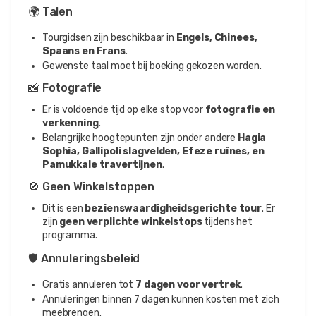
🌍 Talen
Tourgidsen zijn beschikbaar in
Engels, Chinees,
Spaans en Frans
.
Gewenste taal moet bij boeking gekozen worden.
📸 Fotografie
Er is voldoende tijd op elke stop voor
fotografie en
verkenning
.
Belangrijke hoogtepunten zijn onder andere
Hagia
Sophia, Gallipoli slagvelden, Efeze ruïnes, en
Pamukkale travertijnen
.
🚫 Geen Winkelstoppen
Dit is een
bezienswaardigheidsgerichte tour
. Er
zijn
geen verplichte winkelstops
tijdens het
programma.
🛡️ Annuleringsbeleid
Gratis annuleren tot
7 dagen voor vertrek
.
Annuleringen binnen 7 dagen kunnen kosten met zich
meebrengen.