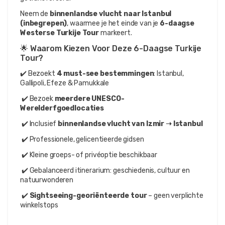
Neem de 
binnenlandse vlucht naar Istanbul 
(inbegrepen)
, waarmee je het einde van je 
6-daagse 
Westerse Turkije Tour
 markeert.
🌟 Waarom Kiezen Voor Deze 6-Daagse Turkije 
Tour?
✔️ Bezoekt 
4 must-see bestemmingen
: Istanbul, 
Gallipoli, Efeze & Pamukkale
 ✔️ Bezoek 
meerdere UNESCO-
Werelderfgoedlocaties
 ✔️ Inclusief 
binnenlandse vlucht van Izmir ➝ Istanbul
 ✔️ Professionele, gelicentieerde gidsen
 ✔️ Kleine groeps- of privéoptie beschikbaar
 ✔️ Gebalanceerd itinerarium: geschiedenis, cultuur en 
natuurwonderen
 ✔️ 
Sightseeing-georiënteerde tour
 – geen verplichte 
winkelstops