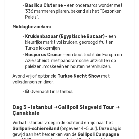
Basilica Cisterne
 – een onderaards wonder met 
336 marmeren pilaren, bekend als het "Gezonken 
Paleis".
Middagbezoeken:
Kruidenbazaar (Egyptische Bazaar)
 – een 
kleurrijke markt vol kruiden, gedroogd fruit en 
Turkse lekkernijen.
Bosporus Cruise
 – een boottocht die Europa en 
Azië scheidt, met panoramische uitzichten op 
paleizen, moskeeën en houten herenhuizen.
Avond vrij of optionele 
Turkse Nacht Show
 met 
volksdansen en diner.
🏨 Overnacht in Istanbul.
Dag 3 – Istanbul ➝ Gallipoli Slagveld Tour ➝ 
Çanakkale
Verlaat Istanbul vroeg in de ochtend en rijd naar het 
Gallipoli-schiereiland
 (ongeveer 4–5 uur). Deze dag is 
gewijd aan het herdenken van de 
Gallipoli Campagne 