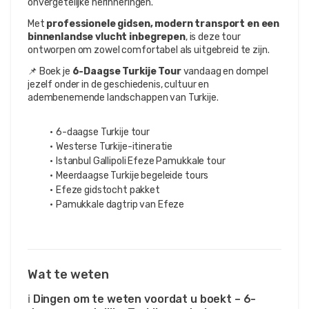
onvergetelijke herinneringen.
Met 
professionele gidsen, modern transport en een 
binnenlandse vlucht inbegrepen
, is deze tour 
ontworpen om zowel comfortabel als uitgebreid te zijn.
📌 Boek je 
6-Daagse Turkije Tour
 vandaag en dompel 
jezelf onder in de geschiedenis, cultuur en 
adembenemende landschappen van Turkije.
6-daagse Turkije tour
Westerse Turkije-itineratie
Istanbul Gallipoli Efeze Pamukkale tour
Meerdaagse Turkije begeleide tours
Efeze gidstocht pakket
Pamukkale dagtrip van Efeze
Wat te weten
ℹ️ Dingen om te weten voordat u boekt – 6-