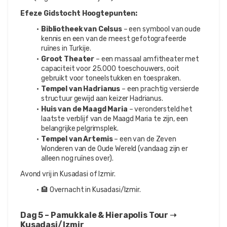
Efeze Gidstocht Hoogtepunten:
Bibliotheek van Celsus
 – een symbool van oude 
kennis en een van de meest gefotografeerde 
ruïnes in Turkije.
Groot Theater
 – een massaal amfitheater met 
capaciteit voor 25.000 toeschouwers, ooit 
gebruikt voor toneelstukken en toespraken.
Tempel van Hadrianus
 – een prachtig versierde 
structuur gewijd aan keizer Hadrianus.
Huis van de Maagd Maria
 – verondersteld het 
laatste verblijf van de Maagd Maria te zijn, een 
belangrijke pelgrimsplek.
Tempel van Artemis
 – een van de Zeven 
Wonderen van de Oude Wereld (vandaag zijn er 
alleen nog ruïnes over).
Avond vrij in Kusadasi of Izmir.
🏨 Overnacht in Kusadasi/Izmir.
Dag 5 – Pamukkale & Hierapolis Tour ➝ 
Kusadasi/Izmir