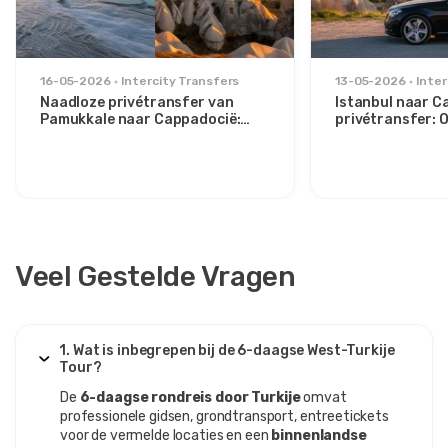
16-05-2026
Intercity Transfers
13-05-2026
Inter
Naadloze privétransfer van
Istanbul naar C
Pamukkale naar Cappadocië:
privétransfer:
Comfort tussen twee iconen
route voor stijlv
Veel Gestelde Vragen
1. Wat is inbegrepen bij de 6-daagse West-Turkije
Tour?
De
6-daagse rondreis door Turkije
omvat
professionele gidsen, grondtransport, entreetickets
voor de vermelde locaties en een
binnenlandse