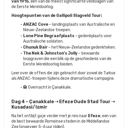
van 1915
, een van de meest significante veldslagen van 
de Eerste Wereldoorlog.
Hoogtepunten van de Gallipoli Slagveld Tour:
ANZAC Cove
 – landingsplaats van Australische en 
Nieuw-Zeelandse troepen.
Lone Pine Begraafplaats
 – gedenkplaats voor 
Australische soldaten.
Chunuk Bair
 – het Nieuw-Zeelandse gedenkteken.
The Nek & Johnston’s Jolly
 – bewaarde 
loopgraven die een blik op de geschiedenis van de 
Eerste Wereldoorlog bieden.
Leer over de offers die zijn gebracht door zowel de Turkse 
als ANZAC-troepen tijdens deze dramatische campagne.
🏨 Overnacht in Çanakkale.
Dag 4 – Çanakkale ➝ Efeze Oude Stad Tour ➝ 
Kusadasi/Izmir
Na het ontbijt ga je verder met je reis naar 
Efeze
, een van 
de best bewaarde Romeinse steden in de Middellandse 
Zee (ongeveer 5–6 uur rijden).