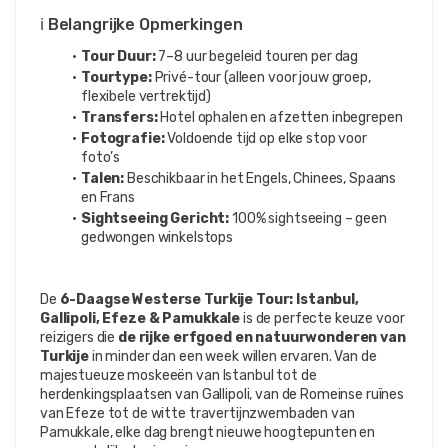
ℹ️ Belangrijke Opmerkingen
Tour Duur:
 7–8 uur begeleid touren per dag
Tourtype:
 Privé-tour (alleen voor jouw groep, 
flexibele vertrektijd)
Transfers:
 Hotel ophalen en afzetten inbegrepen
Fotografie:
 Voldoende tijd op elke stop voor 
foto’s
Talen:
 Beschikbaar in het Engels, Chinees, Spaans 
en Frans
Sightseeing Gericht:
 100% sightseeing – geen 
gedwongen winkelstops
De 
6-Daagse Westerse Turkije Tour: Istanbul, 
Gallipoli, Efeze & Pamukkale
 is de perfecte keuze voor 
reizigers die 
de rijke erfgoed en natuurwonderen van 
Turkije
 in minder dan een week willen ervaren. Van de 
majestueuze moskeeën van Istanbul tot de 
herdenkingsplaatsen van Gallipoli, van de Romeinse ruïnes 
van Efeze tot de witte travertijnzwembaden van 
Pamukkale, elke dag brengt nieuwe hoogtepunten en 