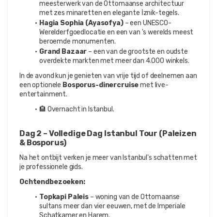
meesterwerk van de Ottomaanse architectuur 
met zes minaretten en elegante İznik-tegels.
Hagia Sophia (Ayasofya)
 – een UNESCO-
Werelderfgoedlocatie en een van 's werelds meest 
beroemde monumenten.
Grand Bazaar
 – een van de grootste en oudste 
overdekte markten met meer dan 4.000 winkels.
In de avond kun je genieten van vrije tijd of deelnemen aan 
een optionele 
Bosporus-dinercruise
 met live-
entertainment.
🏨 Overnacht in Istanbul.
Dag 2 – Volledige Dag Istanbul Tour (Paleizen 
& Bosporus)
Na het ontbijt verken je meer van Istanbul's schatten met 
je professionele gids.
Ochtendbezoeken:
Topkapi Paleis
 – woning van de Ottomaanse 
sultans meer dan vier eeuwen, met de Imperiale 
Schatkamer en Harem.