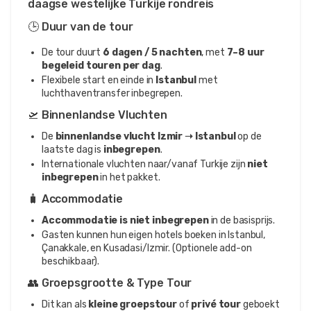
daagse westelijke Turkije rondreis
🕒 Duur van de tour
De tour duurt
6 dagen / 5 nachten
, met
7–8 uur
begeleid touren per dag
.
Flexibele start en einde in
Istanbul
met
luchthaventransfer inbegrepen.
🛫 Binnenlandse Vluchten
De
binnenlandse vlucht Izmir ➝ Istanbul
op de
laatste dag is
inbegrepen
.
Internationale vluchten naar/vanaf Turkije zijn
niet
inbegrepen
in het pakket.
🧳 Accommodatie
Accommodatie is niet inbegrepen
in de basisprijs.
Gasten kunnen hun eigen hotels boeken in Istanbul,
Çanakkale, en Kusadasi/Izmir. (Optionele add-on
beschikbaar).
👥 Groepsgrootte & Type Tour
Dit kan als
kleine groepstour
of
privé tour
geboekt