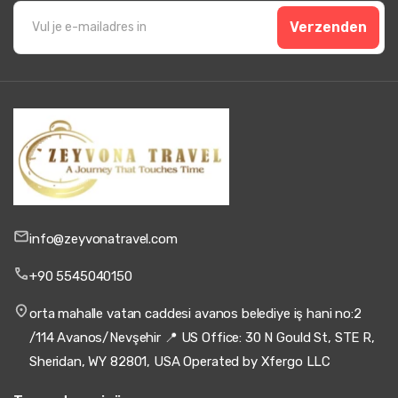
Verzenden
info@zeyvonatravel.com
+90 5545040150
orta mahalle vatan caddesi avanos belediye iş hani no:2
/114 Avanos/Nevşehir 📍 US Office: 30 N Gould St, STE R,
Sheridan, WY 82801, USA Operated by Xfergo LLC