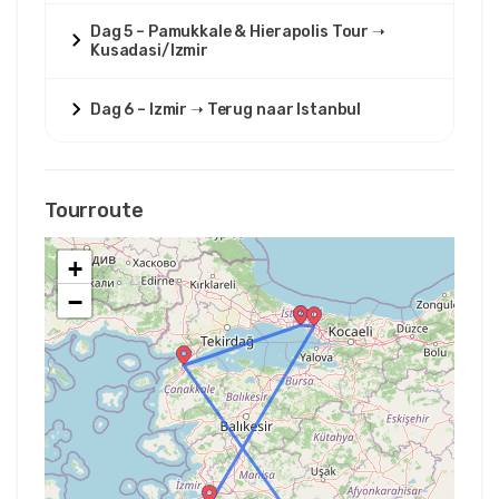
Dag 5 – Pamukkale & Hierapolis Tour ➝
Kusadasi/Izmir
Dag 6 – Izmir ➝ Terug naar Istanbul
Tourroute
+
−