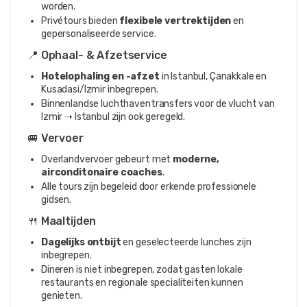
worden.
Privétours bieden
flexibele vertrektijden
en
gepersonaliseerde service.
📍 Ophaal- & Afzetservice
Hotelophaling en -afzet
in Istanbul, Çanakkale en
Kusadasi/Izmir inbegrepen.
Binnenlandse luchthaventransfers voor de vlucht van
Izmir ➝ Istanbul zijn ook geregeld.
🚐 Vervoer
Overlandvervoer gebeurt met
moderne,
airconditonaire coaches
.
Alle tours zijn begeleid door erkende professionele
gidsen.
🍴 Maaltijden
Dagelijks ontbijt
en geselecteerde lunches zijn
inbegrepen.
Dineren is niet inbegrepen, zodat gasten lokale
restaurants en regionale specialiteiten kunnen
genieten.