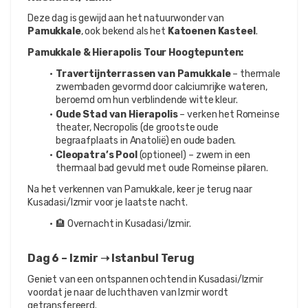
Deze dag is gewijd aan het natuurwonder van 
Pamukkale
, ook bekend als het 
Katoenen Kasteel
.
Pamukkale & Hierapolis Tour Hoogtepunten:
Travertijnterrassen van Pamukkale
 – thermale 
zwembaden gevormd door calciumrijke wateren, 
beroemd om hun verblindende witte kleur.
Oude Stad van Hierapolis
 – verken het Romeinse 
theater, Necropolis (de grootste oude 
begraafplaats in Anatolië) en oude baden.
Cleopatra’s Pool
 (optioneel) – zwem in een 
thermaal bad gevuld met oude Romeinse pilaren.
Na het verkennen van Pamukkale, keer je terug naar 
Kusadasi/Izmir voor je laatste nacht.
🏨 Overnacht in Kusadasi/Izmir.
Dag 6 – Izmir ➝ Istanbul Terug
Geniet van een ontspannen ochtend in Kusadasi/Izmir 
voordat je naar de luchthaven van Izmir wordt 
getransfereerd.