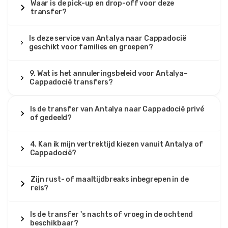
Waar is de pick-up en drop-off voor deze
transfer?
26 juni 2025
Is deze service van Antalya naar Cappadocië
Tatiana Ivanov
geschikt voor families en groepen?
TI
Antalya naar Cappadocië – Privé Transferdienst
De bus was vlekkeloos en modern. Onze chauffeur was
9. Wat is het annuleringsbeleid voor Antalya–
Cappadocië transfers?
beleefd en geduldig. We moesten stoppen voor onze
kinderen en hij regelde het vriendelijk. Erg comfortabele
rit ondanks de lange uren.
Is de transfer van Antalya naar Cappadocië privé
of gedeeld?
4. Kan ik mijn vertrektijd kiezen vanuit Antalya of
23 april 2025
Cappadocië?
Lucia Lopez
LL
Antalya naar Cappadocië – Privé Transferdienst
Zijn rust- of maaltijdbreaks inbegrepen in de
reis?
We boekten op het laatste moment en het werkte
perfect. De chauffeur bevestigde snel, haalde ons op tijd
op en de bus was ruim en brandschoon. Na 7 uur kwamen
Is de transfer 's nachts of vroeg in de ochtend
we veilig aan in Cappadocië.
beschikbaar?