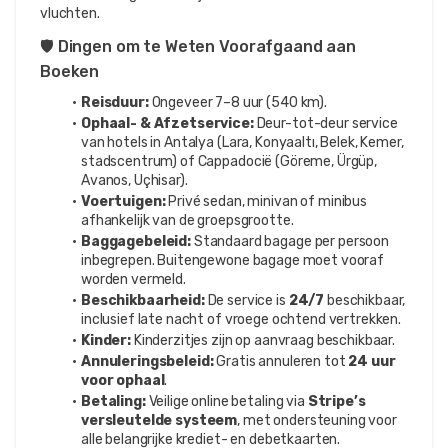
vluchten.
🛡️ Dingen om te Weten Voorafgaand aan 
Boeken
Reisduur:
 Ongeveer 7–8 uur (540 km).
Ophaal- & Afzetservice:
 Deur-tot-deur service 
van hotels in Antalya (Lara, Konyaaltı, Belek, Kemer, 
stadscentrum) of Cappadocië (Göreme, Ürgüp, 
Avanos, Uçhisar).
Voertuigen:
 Privé sedan, minivan of minibus 
afhankelijk van de groepsgrootte.
Baggagebeleid:
 Standaard bagage per persoon 
inbegrepen. Buitengewone bagage moet vooraf 
worden vermeld.
Beschikbaarheid:
 De service is 
24/7
 beschikbaar, 
inclusief late nacht of vroege ochtend vertrekken.
Kinder:
 Kinderzitjes zijn op aanvraag beschikbaar.
Annuleringsbeleid:
 Gratis annuleren tot 
24 uur 
voor ophaal
.
Betaling:
 Veilige online betaling via 
Stripe’s 
versleutelde systeem
, met ondersteuning voor 
alle belangrijke krediet- en debetkaarten.