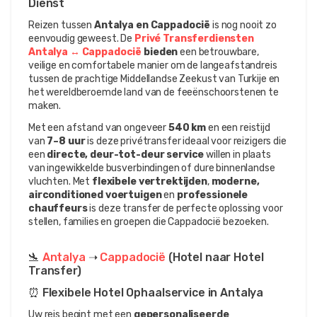
Dienst
Reizen tussen 
Antalya en Cappadocië
 is nog nooit zo 
eenvoudig geweest. De 
Privé Transferdiensten 
Antalya ↔ Cappadocië
 bieden
 een betrouwbare, 
veilige en comfortabele manier om de langeafstandreis 
tussen de prachtige Middellandse Zeekust van Turkije en 
het wereldberoemde land van de feeënschoorstenen te 
maken.
Met een afstand van ongeveer 
540 km
 en een reistijd 
van 
7–8 uur
 is deze privétransfer ideaal voor reizigers die 
een 
directe, deur-tot-deur service
 willen in plaats 
van ingewikkelde busverbindingen of dure binnenlandse 
vluchten. Met 
flexibele vertrektijden
, 
moderne, 
airconditioned voertuigen
 en 
professionele 
chauffeurs
 is deze transfer de perfecte oplossing voor 
stellen, families en groepen die Cappadocië bezoeken.
🛬 
Antalya 
➝ 
Cappadocië 
(Hotel naar Hotel 
Transfer)
⏰ Flexibele Hotel Ophaalservice in Antalya
Uw reis begint met een 
gepersonaliseerde 