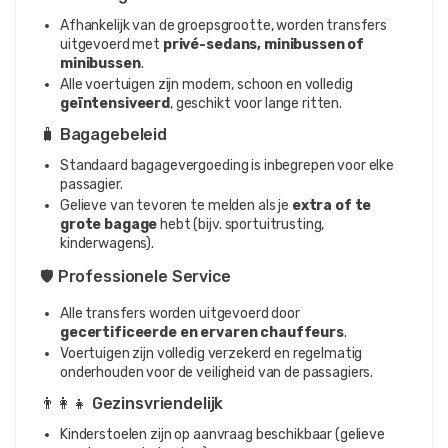
Afhankelijk van de groepsgrootte, worden transfers
uitgevoerd met
privé-sedans, minibussen of
minibussen
.
Alle voertuigen zijn modern, schoon en volledig
geïntensiveerd
, geschikt voor lange ritten.
🧳 Bagagebeleid
Standaard bagagevergoeding is inbegrepen voor elke
passagier.
Gelieve van tevoren te melden als je
extra of te
grote bagage
hebt (bijv. sportuitrusting,
kinderwagens).
🛡️ Professionele Service
Alle transfers worden uitgevoerd door
gecertificeerde en ervaren chauffeurs
.
Voertuigen zijn volledig verzekerd en regelmatig
onderhouden voor de veiligheid van de passagiers.
👨‍👩‍👧 Gezinsvriendelijk
Kinderstoelen zijn op aanvraag beschikbaar (gelieve