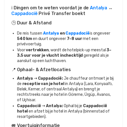
ℹ️ Dingen om te weten voordat je de
Antalya
↔
Cappadocië
Privé Transfer boekt
🕒 Duur & Afstand
De reis tussen
Antalya
en
Cappadocië
is ongeveer
540 km
en duurt ongeveer
7–8 uur
met een
privévoertuig.
Voor
vertrekken
, wordt de hotelpick-up meestal
3–
3.5 uur voor je vlucht inchecktijd
geregeld als je
aansluit op een luchthaven.
📍 Ophaal- & Afzetlocaties
Antalya ➝ Cappadocië:
Je chauffeur ontmoet je bij
de
receptie van je hotel
in Antalya (Lara, Konyaaltı,
Belek, Kemer, of centraal Antalya) en brengt je
rechtstreeks naar je hotel in Göreme, Ürgüp, Avanos,
of Uçhisar.
Cappadocië ➝ Antalya:
Ophal bij je
Cappadocië
hotel
en afzet bij je hotel in Antalya (binnenstad of
resortgebieden).
🚐 Voertuiginformatie