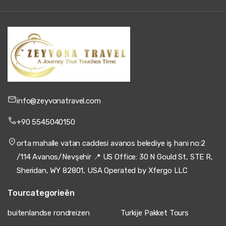
23 april 2025
Manuel Mendoza
MM
Antalya naar Cappadocië – Privé Transferdienst
Goede rit al met al, hoewel het interieur van de auto een
beetje oud is.
info@zeyvonatravel.com
18 maart 2025
+90 5545040150
Ji-won Park
JP
Antalya naar Cappadocië – Privé Transferdienst
orta mahalle vatan caddesi avanos belediye iş hani no:2
/114 Avanos/Nevşehir 📍 US Office: 30 N Gould St, STE R,
de beste transfer ooit, chauffeur vriendelijk en geduldig,
ook al hadden we zoveel bagage, bus modern, airco
Sheridan, WY 82801, USA Operated by Xfergo LLC
werkte de hele tijd
Tourcategorieën
buitenlandse rondreizen
Turkije Pakket Tours