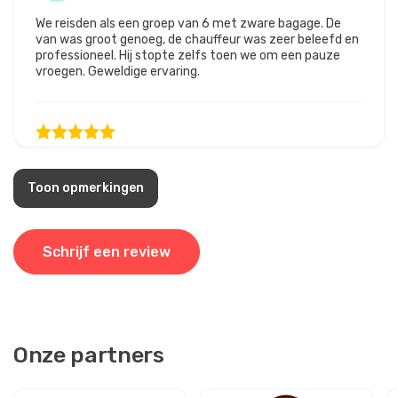
We reisden als een groep van 6 met zware bagage. De
van was groot genoeg, de chauffeur was zeer beleefd en
professioneel. Hij stopte zelfs toen we om een pauze
vroegen. Geweldige ervaring.
24 februari 2025
Eirik Hansen
EH
Toon opmerkingen
Antalya naar Cappadocië – Privé Transferdienst
Onze chauffeur was stipt en beleefd. De bus was
comfortabel en brandschoon. We bereikten Cappadocië
Schrijf een review
zonder enige stress.
10 mei 2025
Onze partners
rancesco Ferrari
RF
Antalya naar Cappadocië – Privé Transferdienst