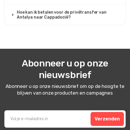
Hoe kan ik betalen voor de privétransfer van
Antalya naar Cappadocië?
26 maart 2025
Luis Morales
LM
Antalya naar Cappadocië – Privé Transferdienst
De chauffeur was beleefd, maar WiFi binnen maakte geen
verbinding.
Abonneer u op onze
nieuwsbrief
10 februari 2025
Jose Herrera
Abonneer u op onze nieuwsbrief om op de hoogte te
JH
blijven van onze producten en campagnes
Antalya naar Cappadocië – Privé Transferdienst
Onze vlucht was laat, maar de chauffeur wachtte
geduldig. Van was zeer comfortabel, airco koel, en de
stoelen breed. Aangekomen in Göreme zonder stress.
Verzenden