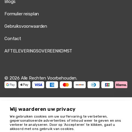
Blogs
Onze reis van Antalya naar Cappadocië was lang maar
zeer comfortabel. De chauffeur was professioneel, de
Formulier reisplan
bus modern, en hij gaf zelfs aanbevelingen over de
attracties in Cappadocië tijdens de rit. Het voelde als
Gebruiksvoorwaarden
een gids en chauffeur in één.
Contact
AFTELEVERINGSOVEREENKOMST
11 juni 2025
Patryk Lewandowski
PL
Antalya naar Cappadocië – Privé Transferdienst
© 2026 Alle Rechten Voorbehouden.
We reisden als gezin met kinderen. De chauffeur zorgde
voor kinderveiligheidszitjes zonder extra kosten, hielp
met tassen en reed veilig. De bus was erg schoon en
ruim.
Wij waarderen uw privacy
We gebruiken cookies om uw surfervaring te verbeteren,
gepersonaliseerde advertenties of inhoud weer te geven en ons
verkeer te analyseren. Door op ‘Accepteren’ te klikken, gaat u
28 mei 2025
We helpen je graag
akkoord met ons gebruik van cookies.
18349