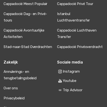
24 maart 2025
Cappadocië Meest Populair
Cappadocië Privé Tour
Per Lindström
PL
Antalya naar Cappadocië – Privé Transferdienst
Cappadocië Dag- en Privé-
Istanbul
Lange rit maar alles soepel, auto schoon, chauffeur
tours
Luchthaventransfer
behulpzaam.
Cappadocië Avontuurlijke
Cappadocië Luchthaven
Activiteiten
Transfer
Stad-naar-Stad Overdrachten
Cappadocië Privéoverdracht
10 juni 2025
Jelena Petrovic
JP
Antalya naar Cappadocië – Privé Transferdienst
Zakelijk
Sociale media
Transfer was prima, chauffeur stil, maar over het
algemeen goed.
Instagram
Annulerings- en
terugbetalingsbeleid
Youtube
Over ons
Trip Advisor
17 juli 2025
Privacybeleid
Gonçalo Barbosa
GB
Antalya naar Cappadocië – Privé Transferdienst