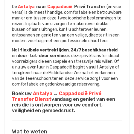
De 
Antalya 
 naar 
Cappadocië 
 Privé Transfer
 (en vice 
versa) is de meest handige, comfortabele en betrouwbare 
manier om tussen deze twee iconische bestemmingen te 
reizen. In plaats van u zorgen te maken over drukke 
bussen of aansluitingen, kunt u achterover leunen, 
ontspannen en genieten van een veilige, directe rit in een 
modern voertuig met een professionele chauffeur.
Met 
flexibele vertrektijden
, 
24/7 beschikbaarheid
en 
deur-tot-deur service
, is deze privétransfer ideaal 
voor reizigers die een soepele en stressvrije reis willen. Of 
u nu uw avontuur in Cappadocië begint vanuit Antalya of 
terugkeert naar de Middellandse Zee na het verkennen 
van de feeënschoorstenen, deze service zorgt voor een 
comfortabele en gedenkwaardige reiservaring.
Boek uw 
Antalya 
↔ 
Cappadocië Privé 
Transfer Dienst
vandaag en geniet van een 
reis die is ontworpen voor uw comfort, 
veiligheid en gemoedsrust.
Wat te weten