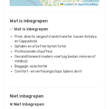
Leaflet
|
©
OpenStreetMap
Wat is inbegrepen
✅ Wat is inbegrepen
Privé, directe, langeafstandstransfer tussen Antalya
en Cappadocië
Ophalen en afzetten bij het hotel
Professionele chauffeur
Geconditioneerd modern voertuig (sedan, minivan of
minibus)
Baggage-assistentie
Comfort- en verfrissingsstops tijdens de rit
Niet inbegrepen
❌ Niet Inbegrepen