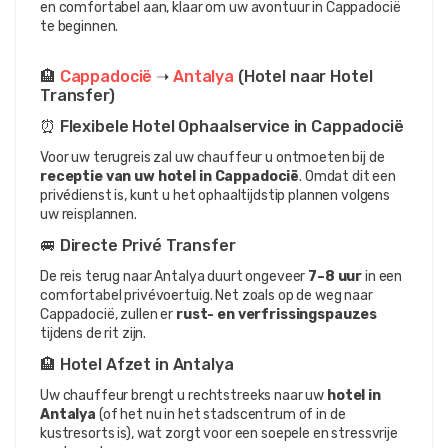
en comfortabel aan, klaar om uw avontuur in Cappadocië 
te beginnen.
🏨 
Cappadocië 
➝ 
Antalya 
(Hotel naar Hotel 
Transfer)
⏰ Flexibele Hotel Ophaalservice in Cappadocië
Voor uw terugreis zal uw chauffeur u ontmoeten bij de 
receptie van uw hotel in Cappadocië
. Omdat dit een 
privédienst is, kunt u het ophaaltijdstip plannen volgens 
uw reisplannen.
🚐 Directe Privé Transfer
De reis terug naar Antalya duurt ongeveer 
7–8 uur
 in een 
comfortabel privévoertuig. Net zoals op de weg naar 
Cappadocië, zullen er 
rust- en verfrissingspauzes
tijdens de rit zijn.
🏨 Hotel Afzet in Antalya
Uw chauffeur brengt u rechtstreeks naar uw 
hotel in 
Antalya
 (of het nu in het stadscentrum of in de 
kustresorts is), wat zorgt voor een soepele en stressvrije 