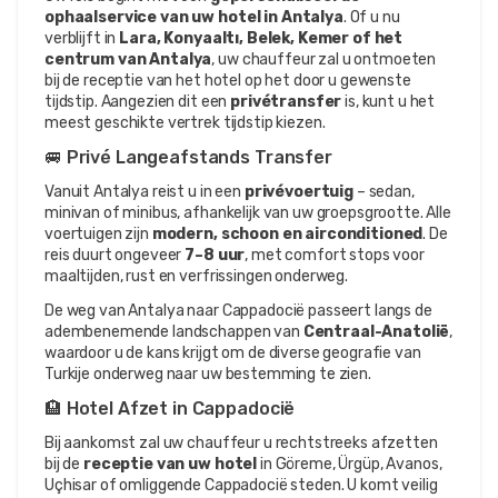
ophaalservice van uw hotel in Antalya
. Of u nu 
verblijft in 
Lara, Konyaaltı, Belek, Kemer of het 
centrum van Antalya
, uw chauffeur zal u ontmoeten 
bij de receptie van het hotel op het door u gewenste 
tijdstip. Aangezien dit een 
privétransfer
 is, kunt u het 
meest geschikte vertrek tijdstip kiezen.
🚐 Privé Langeafstands Transfer
Vanuit Antalya reist u in een 
privévoertuig
 – sedan, 
minivan of minibus, afhankelijk van uw groepsgrootte. Alle 
voertuigen zijn 
modern, schoon en airconditioned
. De 
reis duurt ongeveer 
7–8 uur
, met comfort stops voor 
maaltijden, rust en verfrissingen onderweg.
De weg van Antalya naar Cappadocië passeert langs de 
adembenemende landschappen van 
Centraal-Anatolië
, 
waardoor u de kans krijgt om de diverse geografie van 
Turkije onderweg naar uw bestemming te zien.
🏨 Hotel Afzet in Cappadocië
Bij aankomst zal uw chauffeur u rechtstreeks afzetten 
bij de 
receptie van uw hotel
 in Göreme, Ürgüp, Avanos, 
Uçhisar of omliggende Cappadocië steden. U komt veilig 