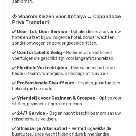
aankomst.
🌟 Waarom Kiezen voor Antalya ↔ Cappadocië 
Privé Transfer?
✔️ 
Deur-tot-Deur Service
 – Ophalende service van uw 
hotel en afzet bij uw volgende hotel, zonder wachten, 
zonder omwegen en zonder gedeelde ritten.
✔️ 
Comfortabel & Veilig
 – Moderne, airconditioned 
voertuigen die geschikt zijn voor langeafstandreizen.
✔️ 
Flexibele Vertrektijden
 – Reis wanneer het u het 
beste uitkomt, 's morgens, 's middags of 's avonds.
✔️ 
Professionele Chauffeurs
 – Ervaren, punctueel en 
bekend met de route.
✔️ 
Vriendelijk voor Gezinnen & Groepen
 – Opties voor 
stellen, gezinnen of grotere groepen.
✔️ 
24/7 Service
 – Dag en nacht beschikbaar om aan uw 
reisschema te voldoen.
✔️ 
Stressvrije Alternatief
 – Vermijd ingewikkelde 
busroutes, lange wachttijden of dure binnenlandse 