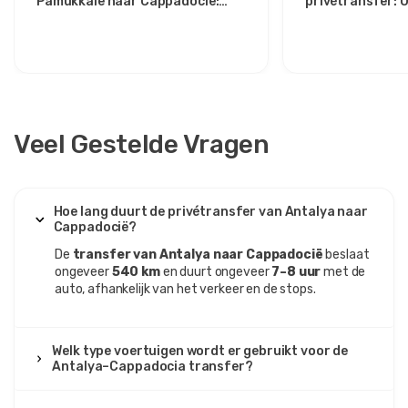
Pamukkale naar Cappadocië:
privétransfer:
comfortabel en koel. Perfecte transfer!
Comfort tussen twee iconen
route voor stijlv
15 augustus 2025
Nuria Martínez
NM
Antalya naar Cappadocië – Privé Transferdienst
Veel Gestelde Vragen
Rijdt goed, maar is een beetje te duur voor ons.
Hoe lang duurt de privétransfer van Antalya naar
Cappadocië?
27 maart 2025
De
transfer van Antalya naar Cappadocië
beslaat
ongeveer
Svitlana Yurchenko
540 km
en duurt ongeveer
7–8 uur
met de
SY
auto, afhankelijk van het verkeer en de stops.
Antalya naar Cappadocië – Privé Transferdienst
De transfer was uitstekend van begin tot eind. Chauffeur
op tijd, erg vriendelijk, bus ruim en comfortabel. Na zo'n
Welk type voertuigen wordt er gebruikt voor de
lange reis was het een enorme opluchting om direct bij
Antalya–Cappadocia transfer?
ons hotel in Göreme aan te komen.