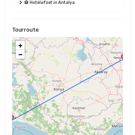
🏨 Hotelafzet in Antalya
Tourroute
+
−