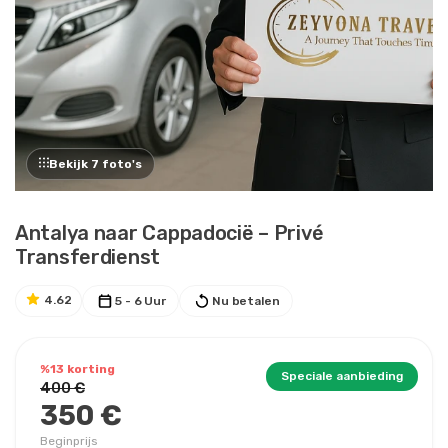
Bekijk 7 foto's
Antalya naar Cappadocië – Privé
Transferdienst
4.62
5 - 6 Uur
Nu betalen
%13 korting
Speciale aanbieding
400 €
350 €
Beginprijs