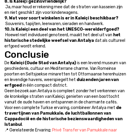
8. Is Kaleiçi gezinsvriendelijk?
 Ja, maar houd er rekening mee dat de straten van kasseien zijn 
en niet geschikt zijn voor kinderwagens.
9. Wat voor soort winkelen is er in Kaleiçi beschikbaar?
 Souvenirs, tapijten, leerwaren, sieraden en handwerk.
10. Is Kaleiçi een deel van het UNESCO-werelderfgoed?
 Hoewel niet individueel genoteerd, maakt het deel uit van 
het 
historische stedelijke weefsel van Antalya
 dat als cultureel 
erfgoed wordt erkend.
Conclusie
De 
Kaleiçi (Oude Stad van Antalya)
 is een levend museum van 
geschiedenis, cultuur en Mediterrane charme. Van Romeinse 
poorten en Seltsjoekse minaretten tot Ottomaanse herenhuizen 
en levendige havens, weerspiegelt het 
duizenden jaren van 
erfgoed
 in één compact district.
Geen bezoek aan Antalya is compleet zonder het verkennen van 
de kronkelige straten van Kaleiçi, genieten van een boottocht 
vanuit de oude haven en ontspannen in de charmante cafés.
Voor een complete Turkse ervaring, combineer Antalya met 
de 
travertijnen van Pamukkale, de luchtballonnen van 
Cappadocië en de historische bezienswaardigheden van 
Istanbul
.
📍 Gerelateerde Ervaring: 
Privé Transfer van Pamukkale naar 