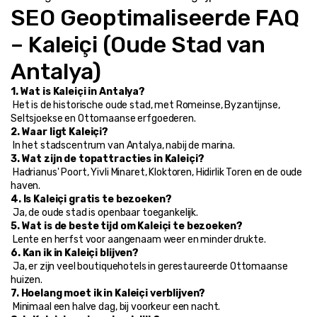
SEO Geoptimaliseerde FAQ 
– Kaleiçi (Oude Stad van 
Antalya)
1. Wat is Kaleiçi in Antalya?
 Het is de historische oude stad, met Romeinse, Byzantijnse, 
Seltsjoekse en Ottomaanse erfgoederen.
2. Waar ligt Kaleiçi?
 In het stadscentrum van Antalya, nabij de marina.
3. Wat zijn de topattracties in Kaleiçi?
 Hadrianus' Poort, Yivli Minaret, Kloktoren, Hidirlik Toren en de oude 
haven.
4. Is Kaleiçi gratis te bezoeken?
 Ja, de oude stad is openbaar toegankelijk.
5. Wat is de beste tijd om Kaleiçi te bezoeken?
 Lente en herfst voor aangenaam weer en minder drukte.
6. Kan ik in Kaleiçi blijven?
 Ja, er zijn veel boutiquehotels in gerestaureerde Ottomaanse 
huizen.
7. Hoelang moet ik in Kaleiçi verblijven?
 Minimaal een halve dag, bij voorkeur een nacht.