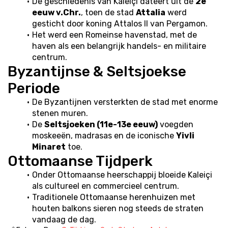
De geschiedenis van Kaleiçi dateert uit de 
2e 
eeuw v.Chr.
, toen de stad 
Attalia
 werd 
gesticht door koning Attalos II van Pergamon.
Het werd een Romeinse havenstad, met de 
haven als een belangrijk handels- en militaire 
centrum.
Byzantijnse & Seltsjoekse 
Periode
De Byzantijnen versterkten de stad met enorme 
stenen muren.
De 
Seltsjoeken (11e-13e eeuw)
 voegden 
moskeeën, madrasas en de iconische 
Yivli 
Minaret
 toe.
Ottomaanse Tijdperk
Onder Ottomaanse heerschappij bloeide Kaleiçi 
als cultureel en commercieel centrum.
Traditionele Ottomaanse herenhuizen met 
houten balkons sieren nog steeds de straten 
vandaag de dag.