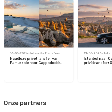
16-05-2026
Intercity Transfers
13-05-2026
Inter
Naadloze privétransfer van
Istanbul naar C
Pamukkale naar Cappadocië:
privétransfer:
Comfort tussen twee iconen
route voor stijlv
Onze partners