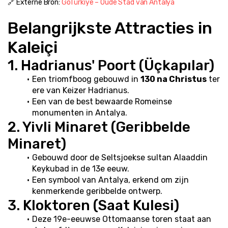
🔗 Externe Bron: 
GoTürkiye – Oude Stad van Antalya
Belangrijkste Attracties in 
Kaleiçi
1. Hadrianus' Poort (Üçkapılar)
Een triomfboog gebouwd in 
130 na Christus
 ter 
ere van Keizer Hadrianus.
Een van de best bewaarde Romeinse 
monumenten in Antalya.
2. Yivli Minaret (Geribbelde 
Minaret)
Gebouwd door de Seltsjoekse sultan Alaaddin 
Keykubad in de 13e eeuw.
Een symbool van Antalya, erkend om zijn 
kenmerkende geribbelde ontwerp.
3. Kloktoren (Saat Kulesi)
Deze 19e-eeuwse Ottomaanse toren staat aan 