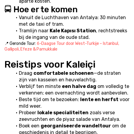
aparte kosten.
🚍 Hoe er te komen
Vanuit de Luchthaven van Antalya: 30 minuten 
met de taxi of tram.
Tramlijn naar 
Kale Kapısı Station
, rechtstreeks 
bij de ingang van de oude stad.
📍 Geronde Tour: 
6-Daagse Tour door West-Turkije – Istanbul, 
Gallipoli, Efeze & Pamukkale
Reistips voor Kaleiçi
Draag 
comfortabele schoenen
—de straten 
zijn van kasseien en heuvelachtig.
Verblijf ten minste 
een halve dag
 om volledig te 
verkennen; een overnachting wordt aanbevolen.
Beste tijd om te bezoeken: 
lente en herfst
 voor 
mild weer.
Probeer 
lokale specialiteiten
 zoals verse 
zeevruchten en de piyaz salade van Antalya.
Boek een 
georganiseerde wandeltour
 om de 
geschiedenis in detail te begrijpen.