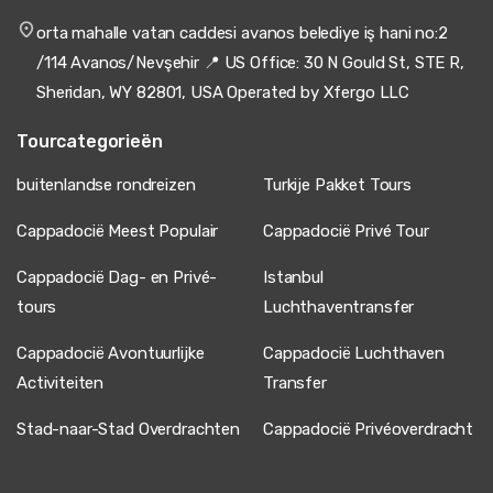
orta mahalle vatan caddesi avanos belediye iş hani no:2
/114 Avanos/Nevşehir 📍 US Office: 30 N Gould St, STE R,
Sheridan, WY 82801, USA Operated by Xfergo LLC
Tourcategorieën
buitenlandse rondreizen
Turkije Pakket Tours
Cappadocië Meest Populair
Cappadocië Privé Tour
Cappadocië Dag- en Privé-
Istanbul
tours
Luchthaventransfer
Cappadocië Avontuurlijke
Cappadocië Luchthaven
Activiteiten
Transfer
Stad-naar-Stad Overdrachten
Cappadocië Privéoverdracht