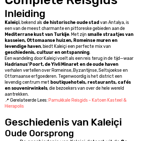
Inleiding
Kaleiçi
, bekend als 
de historische oude stad
 van Antalya, is 
een van de meest charmante en pittoreske gebieden aan de 
Mediterrane kust van Turkije
. Met zijn 
smalle straatjes van 
kasseien, Ottomaanse huizen, Romeinse muren en 
levendige haven
, biedt Kaleiçi een perfecte mix van 
geschiedenis, cultuur en ontspanning
.
Een wandeling door Kaleiçi voelt als een reis terug in de tijd—waar 
Hadrianus' Poort, de Yivli Minaret en de oude haven
verhalen vertellen over Romeinse, Byzantijnse, Seltsjoekse en 
Ottomaanse erfgoederen. Tegenwoordig is het district een 
levendig centrum met 
boutiquehotels, restaurants, cafés 
en souvenirwinkels
, die bezoekers van over de hele wereld 
aantrekken.
📍 Gerelateerde Lees: 
Pamukkale Reisgids – Katoen Kasteel & 
Hierapolis
Geschiedenis van Kaleiçi
Oude Oorsprong