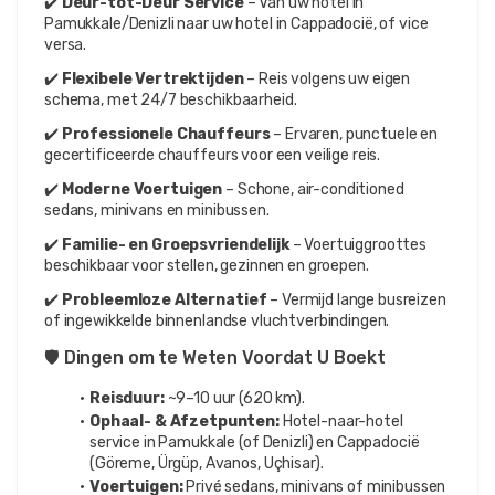
✔️ 
Deur-tot-Deur Service
 – Van uw hotel in 
Pamukkale/Denizli naar uw hotel in Cappadocië, of vice 
versa.
✔️ 
Flexibele Vertrektijden
 – Reis volgens uw eigen 
schema, met 24/7 beschikbaarheid.
✔️ 
Professionele Chauffeurs
 – Ervaren, punctuele en 
gecertificeerde chauffeurs voor een veilige reis.
✔️ 
Moderne Voertuigen
 – Schone, air-conditioned 
sedans, minivans en minibussen.
✔️ 
Familie- en Groepsvriendelijk
 – Voertuiggroottes 
beschikbaar voor stellen, gezinnen en groepen.
✔️ 
Probleemloze Alternatief
 – Vermijd lange busreizen 
of ingewikkelde binnenlandse vluchtverbindingen.
🛡️ Dingen om te Weten Voordat U Boekt
Reisduur:
 ~9–10 uur (620 km).
Ophaal- & Afzetpunten:
 Hotel-naar-hotel 
service in Pamukkale (of Denizli) en Cappadocië 
(Göreme, Ürgüp, Avanos, Uçhisar).
Voertuigen:
 Privé sedans, minivans of minibussen 