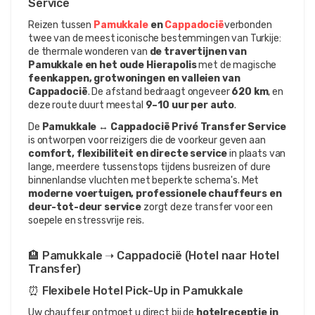
Service
Reizen tussen 
Pamukkale 
en 
Cappadocië
verbonden 
twee van de meest iconische bestemmingen van Turkije: 
de thermale wonderen van 
de travertijnen van 
Pamukkale en het oude Hierapolis
 met de magische 
feenkappen, grotwoningen en valleien van 
Cappadocië
. De afstand bedraagt ongeveer 
620 km
, en 
deze route duurt meestal 
9–10 uur per auto
.
De 
Pamukkale ↔ Cappadocië Privé Transfer Service
is ontworpen voor reizigers die de voorkeur geven aan 
comfort, flexibiliteit en directe service
 in plaats van 
lange, meerdere tussenstops tijdens busreizen of dure 
binnenlandse vluchten met beperkte schema's. Met 
moderne voertuigen, professionele chauffeurs en 
deur-tot-deur service
 zorgt deze transfer voor een 
soepele en stressvrije reis.
🏨 Pamukkale ➝ Cappadocië (Hotel naar Hotel 
Transfer)
⏰ Flexibele Hotel Pick-Up in Pamukkale
Uw chauffeur ontmoet u direct bij de 
hotelreceptie in 