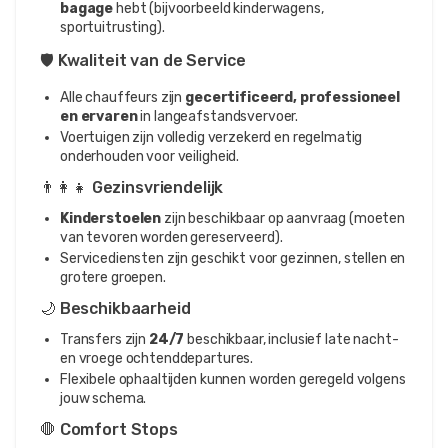
bagage
hebt (bijvoorbeeld kinderwagens,
sportuitrusting).
🛡️ Kwaliteit van de Service
Alle chauffeurs zijn
gecertificeerd, professioneel
en ervaren
in langeafstandsvervoer.
Voertuigen zijn volledig verzekerd en regelmatig
onderhouden voor veiligheid.
👨‍👩‍👧 Gezinsvriendelijk
Kinderstoelen
zijn beschikbaar op aanvraag (moeten
van tevoren worden gereserveerd).
Servicediensten zijn geschikt voor gezinnen, stellen en
grotere groepen.
🌙 Beschikbaarheid
Transfers zijn
24/7
beschikbaar, inclusief late nacht-
en vroege ochtenddepartures.
Flexibele ophaaltijden kunnen worden geregeld volgens
jouw schema.
🛑 Comfort Stops