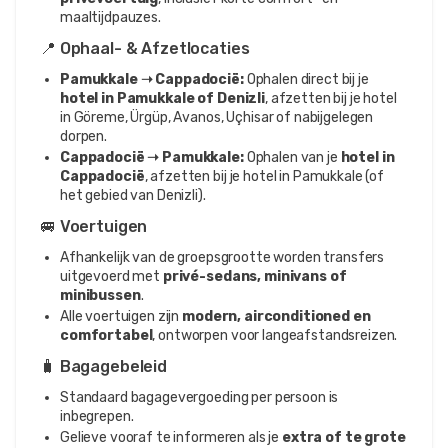
maaltijdpauzes.
📍 Ophaal- & Afzetlocaties
Pamukkale ➝ Cappadocië:
Ophalen direct bij je
hotel in Pamukkale of Denizli
, afzetten bij je hotel
in Göreme, Ürgüp, Avanos, Uçhisar of nabijgelegen
dorpen.
Cappadocië ➝ Pamukkale:
Ophalen van je
hotel in
Cappadocië
, afzetten bij je hotel in Pamukkale (of
het gebied van Denizli).
🚐 Voertuigen
Afhankelijk van de groepsgrootte worden transfers
uitgevoerd met
privé-sedans, minivans of
minibussen
.
Alle voertuigen zijn
modern, airconditioned en
comfortabel
, ontworpen voor langeafstandsreizen.
🧳 Bagagebeleid
Standaard bagagevergoeding per persoon is
inbegrepen.
Gelieve vooraf te informeren als je
extra of te grote