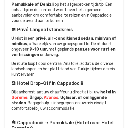
Pamukkale of Denizli
 op het afgesproken tijdstip. Een 
ophaaltijd in de ochtend wordt over het algemeen 
aanbevolen om comfortabel te reizen en in Cappadocië 
voor de avond aan te komen.
🚐 Privé Langeafstandsreis
U reist in een 
privé, air-conditioned sedan, minivan of 
minibus
, afhankelijk van uw groepsgrootte. De rit duurt 
ongeveer 
9–10 uur
, met geplande 
pauzes voor rust en 
verfrissingen
 onderweg.
De route loopt door centraal Anatolië, zodat u de diverse 
landschappen en het platteland van Turkije tijdens de reis 
kunt ervaren.
🏨 Hotel Drop-Off in Cappadocië
Bij aankomst laat uw chauffeur u direct af bij uw 
hotel in 
Göreme
, Ürgüp, 
Avanos
, Uçhisar, of omliggende 
steden
. Bagagehulp is inbegrepen, en uw reis eindigt 
comfortabel bij uw accommodatie.
🏨 Cappadocië ➝ Pamukkale (Hotel naar Hotel 