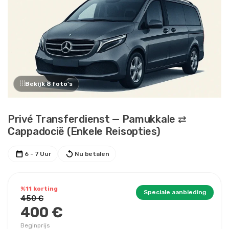
Bekijk 8 foto's
Privé Transferdienst — Pamukkale ⇄
Cappadocië (Enkele Reisopties)
6 - 7 Uur
Nu betalen
%11 korting
Speciale aanbieding
450 €
400 €
Beginprijs