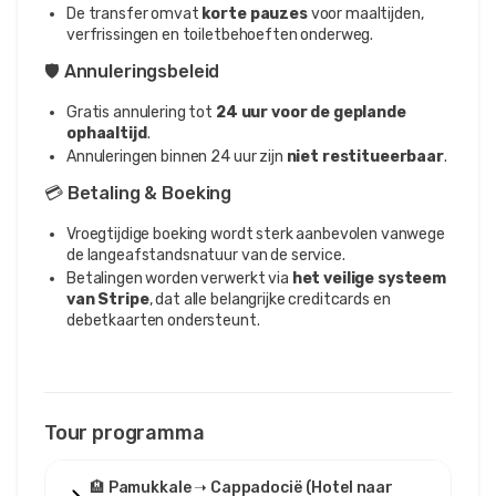
De transfer omvat
korte pauzes
voor maaltijden,
verfrissingen en toiletbehoeften onderweg.
🛡️ Annuleringsbeleid
Gratis annulering tot
24 uur voor de geplande
ophaaltijd
.
Annuleringen binnen 24 uur zijn
niet restitueerbaar
.
💳 Betaling & Boeking
Vroegtijdige boeking wordt sterk aanbevolen vanwege
de langeafstandsnatuur van de service.
Betalingen worden verwerkt via
het veilige systeem
van Stripe
, dat alle belangrijke creditcards en
debetkaarten ondersteunt.
Tour programma
🏨 Pamukkale ➝ Cappadocië (Hotel naar