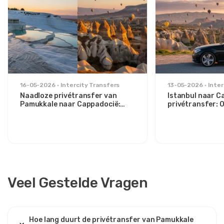
16-05-2026
Intercity Transfers
13-05-2026
Inter
Naadloze privétransfer van
Istanbul naar C
Pamukkale naar Cappadocië:
privétransfer:
Comfort tussen twee iconen
route voor stijlv
Veel Gestelde Vragen
Hoe lang duurt de privétransfer van Pamukkale