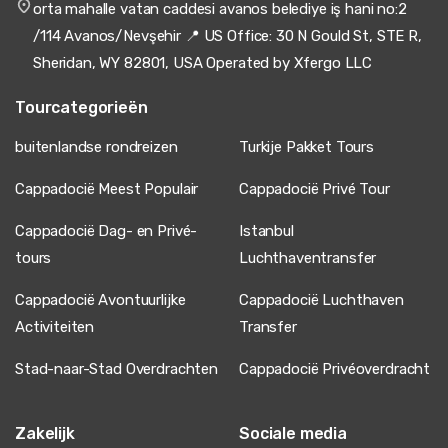
orta mahalle vatan caddesi avanos belediye iş hani no:2
/114 Avanos/Nevşehir 📍 US Office: 30 N Gould St, STE R,
Sheridan, WY 82801, USA Operated by Xfergo LLC
Tourcategorieën
buitenlandse rondreizen
Turkije Pakket Tours
Cappadocië Meest Populair
Cappadocië Privé Tour
Cappadocië Dag- en Privé-
Istanbul
tours
Luchthaventransfer
Cappadocië Avontuurlijke
Cappadocië Luchthaven
Activiteiten
Transfer
Stad-naar-Stad Overdrachten
Cappadocië Privéoverdracht
Zakelijk
Sociale media