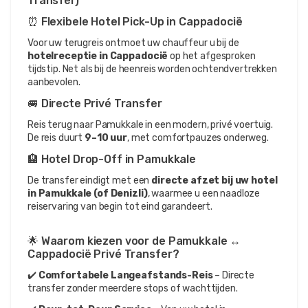
Transfer)
⏰ Flexibele Hotel Pick-Up in Cappadocië
Voor uw terugreis ontmoet uw chauffeur u bij de 
hotelreceptie in Cappadocië
 op het afgesproken 
tijdstip. Net als bij de heenreis worden ochtendvertrekken 
aanbevolen.
🚐 Directe Privé Transfer
Reis terug naar Pamukkale in een modern, privé voertuig. 
De reis duurt 
9–10 uur
, met comfortpauzes onderweg.
🏨 Hotel Drop-Off in Pamukkale
De transfer eindigt met een 
directe afzet bij uw hotel 
in Pamukkale (of Denizli)
, waarmee u een naadloze 
reiservaring van begin tot eind garandeert.
🌟 Waarom kiezen voor de Pamukkale ↔ 
Cappadocië Privé Transfer?
✔️ 
Comfortabele Langeafstands-Reis
 – Directe 
transfer zonder meerdere stops of wachttijden.