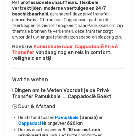
Met 
professionele chauffeurs, flexibele 
vertrektijden, moderne voertuigen en 24/7 
beschikbaarheid
, garandeert deze privétransfer 
gemoedsrust. Of u nu naar Cappadocië gaat om de 
feenkappen te zien of terugkeert naar Pamukkale om zijn 
thermale bronnen te verkennen, deze transfer zorgt 
ervoor dat uw langeafstandreizen soepel en plezierig zijn.
Boek uw 
Pamukkale naar Cappadocië Privé 
Transfer
 vandaag nog en reis in comfort, 
veiligheid en stijl.
Wat te weten
ℹ️ Dingen om te Weten Voordat je de Privé
Transfer Pamukkale ↔ Cappadocië Boekt
🕒 Duur & Afstand
De afstand tussen
Pamukkale
(Denizli)
en
Cappadocië
is ongeveer
620 km
.
De reis duurt ongeveer
9–10 uur met een
privévoertuig
, inclusief korte comfort- en