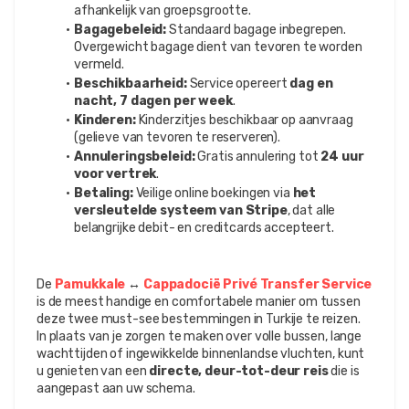
afhankelijk van groepsgrootte.
Bagagebeleid:
 Standaard bagage inbegrepen. 
Overgewicht bagage dient van tevoren te worden 
vermeld.
Beschikbaarheid:
 Service opereert 
dag en 
nacht, 7 dagen per week
.
Kinderen:
 Kinderzitjes beschikbaar op aanvraag 
(gelieve van tevoren te reserveren).
Annuleringsbeleid:
 Gratis annulering tot 
24 uur 
voor vertrek
.
Betaling:
 Veilige online boekingen via 
het 
versleutelde systeem van Stripe
, dat alle 
belangrijke debit- en creditcards accepteert.
De 
Pamukkale 
↔ 
Cappadocië Privé Transfer Service
is de meest handige en comfortabele manier om tussen 
deze twee must-see bestemmingen in Turkije te reizen. 
In plaats van je zorgen te maken over volle bussen, lange 
wachttijden of ingewikkelde binnenlandse vluchten, kunt 
u genieten van een 
directe, deur-tot-deur reis
 die is 
aangepast aan uw schema.