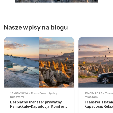
Nasze wpisy na blogu
16-05-2026
Transfery między
13-05-2026
Tran
miastami
miastami
Bezpłatny transfer prywatny
Transfer z Ista
Pamukkale–Kapadocja: Komfort
Kapadocji: Rela
pomiędzy dwoma ikonami
stylowych podr