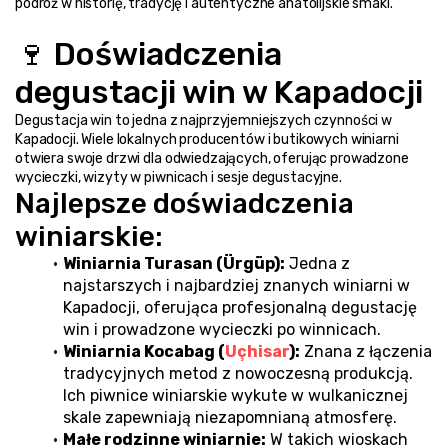
podróż w historię, tradycję i autentyczne anatolijskie smaki.
🍷 Doświadczenia 
degustacji win w Kapadocji
Degustacja win to jedna z najprzyjemniejszych czynności w 
Kapadocji. Wiele lokalnych producentów i butikowych winiarni 
otwiera swoje drzwi dla odwiedzających, oferując prowadzone 
wycieczki, wizyty w piwnicach i sesje degustacyjne.
Najlepsze doświadczenia 
winiarskie:
Winiarnia Turasan (Ürgüp):
 Jedna z 
najstarszych i najbardziej znanych winiarni w 
Kapadocji, oferująca profesjonalną degustację 
win i prowadzone wycieczki po winnicach.
Winiarnia Kocabag (
Uçhisar
):
 Znana z łączenia 
tradycyjnych metod z nowoczesną produkcją. 
Ich piwnice winiarskie wykute w wulkanicznej 
skale zapewniają niezapomnianą atmosferę.
Małe rodzinne winiarnie:
 W takich wioskach 