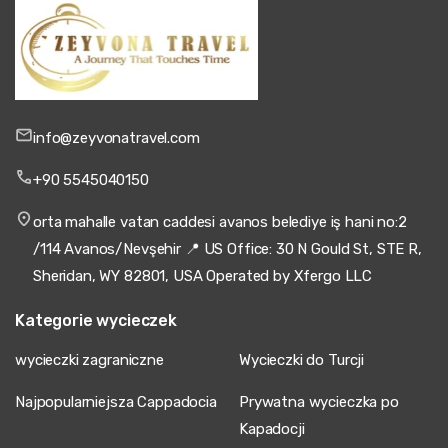
info@zeyvonatravel.com
+90 5545040150
orta mahalle vatan caddesi avanos belediye iş hani no:2
/114 Avanos/Nevşehir 📍 US Office: 30 N Gould St, STE R,
Sheridan, WY 82801, USA Operated by Xfergo LLC
Kategorie wycieczek
wycieczki zagraniczne
Wycieczki do Turcji
Najpopularniejsza Cappadocia
Prywatna wycieczka po
Kapadocji