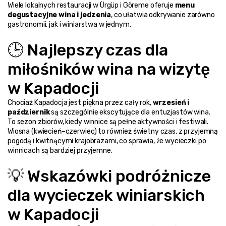
Wiele lokalnych restauracji w Ürgüp i Göreme oferuje 
menu 
degustacyjne wina i jedzenia
, co ułatwia odkrywanie zarówno 
gastronomii, jak i winiarstwa w jednym.
🕒 Najlepszy czas dla 
miłośników wina na wizytę 
w Kapadocji
Chociaż Kapadocja jest piękna przez cały rok, 
wrzesień i 
październik
 są szczególnie ekscytujące dla entuzjastów wina. 
To sezon zbiorów, kiedy winnice są pełne aktywności i festiwali.
Wiosna (kwiecień–czerwiec) to również świetny czas, z przyjemną 
pogodą i kwitnącymi krajobrazami, co sprawia, że wycieczki po 
winnicach są bardziej przyjemne.
💡 Wskazówki podróżnicze 
dla wycieczek winiarskich 
w Kapadocji