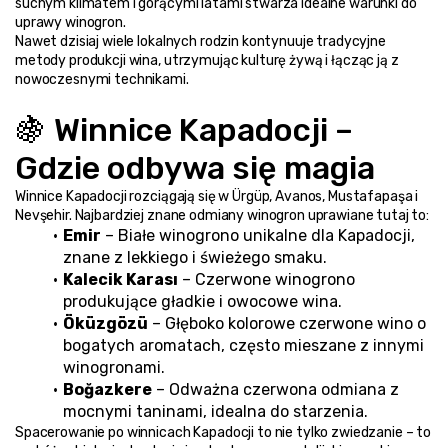
suchym klimatem i gorącymi latami stwarza idealne warunki do 
uprawy winogron.
Nawet dzisiaj wiele lokalnych rodzin kontynuuje tradycyjne 
metody produkcji wina, utrzymując kulturę żywą i łącząc ją z 
nowoczesnymi technikami.
🍇 Winnice Kapadocji – 
Gdzie odbywa się magia
Winnice Kapadocji rozciągają się w Ürgüp, Avanos, Mustafapaşa i 
Nevşehir. Najbardziej znane odmiany winogron uprawiane tutaj to:
Emir
 – Białe winogrono unikalne dla Kapadocji, 
znane z lekkiego i świeżego smaku.
Kalecik Karası
 – Czerwone winogrono 
produkujące gładkie i owocowe wina.
Öküzgözü
 – Głęboko kolorowe czerwone wino o 
bogatych aromatach, często mieszane z innymi 
winogronami.
Boğazkere
 – Odważna czerwona odmiana z 
mocnymi taninami, idealna do starzenia.
Spacerowanie po winnicach Kapadocji to nie tylko zwiedzanie – to 