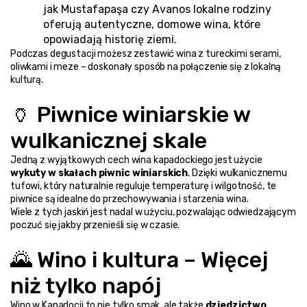
jak Mustafapaşa czy Avanos lokalne rodziny 
oferują autentyczne, domowe wina, które 
opowiadają historię ziemi.
Podczas degustacji możesz zestawić wina z tureckimi serami, 
oliwkami i meze – doskonały sposób na połączenie się z lokalną 
kulturą.
🏺 Piwnice winiarskie w 
wulkanicznej skale
Jedną z wyjątkowych cech wina kapadockiego jest użycie 
wykuty w skałach piwnic winiarskich
. Dzięki wulkanicznemu 
tufowi, który naturalnie reguluje temperaturę i wilgotność, te 
piwnice są idealne do przechowywania i starzenia wina.
Wiele z tych jaskiń jest nadal w użyciu, pozwalając odwiedzającym 
poczuć się jakby przenieśli się w czasie.
🌄 Wino i kultura – Więcej 
niż tylko napój
Wino w Kapadocji to nie tylko smak, ale także 
dziedzictwo 