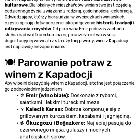
kulturowe
. Dla lokalnych mieszkańców winiarstwo jest częścią 
codziennego życia, związane z rodziną, gościnnością i celebracją.
Odwiedzający, którzy biorą udział w wycieczkach winiarskich, 
często opisują doświadczenie jako połączenie 
historii, tradycji i 
odkrywania zmysłów
. Od picia wina Emir podczas zachodu 
słońca nad wróżkami kominami, po uczestnictwo w sesji 
degustacyjnej wewnątrz starożytnej piwnicy, wino z Kapadocji 
jest naprawdę niezapomniane.
🍽️ Parowanie potraw z 
winem z Kapadocji
Aby w pełni cieszyć się winem z Kapadocji, istotne jest połączenie 
go z odpowiednim jedzeniem:
🥂 
Emir (wino białe):
 Doskonałe z rybami, 
sałatkami i lekkimi tureckimi meze.
🍷 
Kalecik Karası:
 Dobrze komponuje się z 
grillowanym kurczakiem, kebabami i jagnięciną.
🍇 
Öküzgözü i Boğazkere:
 Najlepiej pasują do 
czerwonego mięsa, gulaszy i mocnych 
anatolijskich serów.