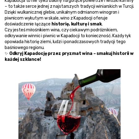
Kapadocja to nie tylko balony na gorące powietrze i wróżki kominy 
– to także serce jednej z najstarszych tradycji winiarskich w Turcji. 
Dzięki wulkanicznej glebie, unikalnym odmianom winogron i 
piwnicom wykutym w skale, wino z Kapadocji oferuje 
doświadczenie łączące 
historię, kulturę i smak
.
Czy jesteś miłośnikiem wina, czy ciekawym podróżnikiem, 
odkrywanie winnic i piwnic w Kapadocji to konieczność. Każdy łyk 
opowiada historię ziemi, ludzi i ponadczasowych tradycji tego 
baśniowego regionu.
✨ 
Odkryj Kapadocję przez pryzmat wina – smakuj historii w 
każdej szklance!