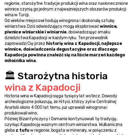
regionie, starożytne tradycje produkcji wina oraz nasłonecznione 
winnice czynią go jednym z najważniejszych obszarów produkcji 
wina w Turcji.
Od wieków miejscowi hodują winogrona i doskonalą sztukę 
winiarstwa. Dziś odwiedzający mogą eksplorować 
winnice, 
piwnice winiarskie i winiarnie
, doświadczając smaku 
dziedzictwa Kapadocji w każdym łyku. Ten przewodnik 
zaprowadzi Cię przez 
historię wina z Kapadocji, najlepsze 
winnice, doświadczenia degustacyjne oraz dlaczego 
Kapadocja powinna znaleźć się na liście marzeń każdego 
miłośnika wina
.
🏛️ Starożytna historia 
wina z Kapadocji
Historia wina w Kapadocji sięga tysięcy lat wstecz. Dowody 
archeologiczne pokazują, że Hityci, którzy żyli w Centralnej 
Anatolii około 4 000 lat temu, już uprawiali winogrona i 
produkowali wino.
Później Bizantyńczycy i Osmanie kontynuowali tę tradycję, 
czyniąc Kapadocję ważnym centrum winiarstwa. Wulkaniczna 
gleba 
z tufu
 w regionie, bogata w minerały, w połączeniu z 