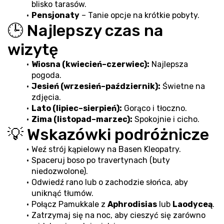
blisko tarasów.
Pensjonaty
 – Tanie opcje na krótkie pobyty.
🕒 Najlepszy czas na 
wizytę
Wiosna (kwiecień–czerwiec):
 Najlepsza 
pogoda.
Jesień (wrzesień–październik):
 Świetne na 
zdjęcia.
Lato (lipiec–sierpień):
 Gorąco i tłoczno.
Zima (listopad–marzec):
 Spokojnie i cicho.
💡 Wskazówki podróżnicze
Weź strój kąpielowy na Basen Kleopatry.
Spaceruj boso po travertynach (buty 
niedozwolone).
Odwiedź rano lub o zachodzie słońca, aby 
uniknąć tłumów.
Połącz Pamukkale z 
Aphrodisias
 lub 
Laodyceą
.
Zatrzymaj się na noc, aby cieszyć się zarówno 