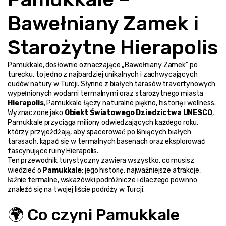
Bawełniany Zamek i 
Starożytne Hierapolis
Pamukkale, dosłownie oznaczające „Bawełniany Zamek” po 
turecku, to jedno z najbardziej unikalnych i zachwycających 
cudów natury w Turcji. Słynne z białych tarasów travertynowych 
wypełnionych wodami termalnymi oraz starożytnego miasta 
Hierapolis
, Pamukkale łączy naturalne piękno, historię i wellness.
Wyznaczone jako 
Obiekt Światowego Dziedzictwa UNESCO
, 
Pamukkale przyciąga miliony odwiedzających każdego roku, 
którzy przyjeżdżają, aby spacerować po lśniących białych 
tarasach, kąpać się w termalnych basenach oraz eksplorować 
fascynujące ruiny Hierapolis.
Ten przewodnik turystyczny zawiera wszystko, co musisz 
wiedzieć o 
Pamukkale
: jego historię, najważniejsze atrakcje, 
łaźnie termalne, wskazówki podróżnicze i dlaczego powinno 
znaleźć się na twojej liście podróży w Turcji.
🌍 Co czyni Pamukkale 