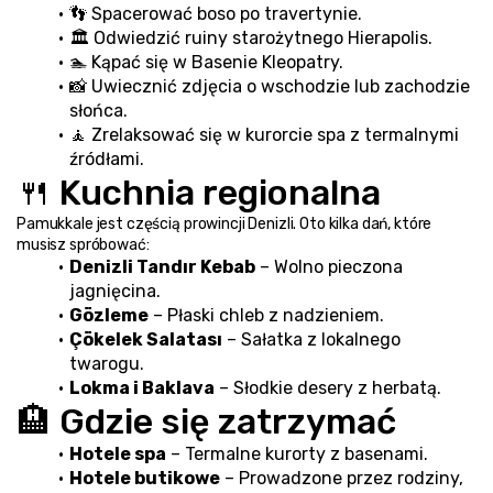
👣 Spacerować boso po travertynie.
🏛️ Odwiedzić ruiny starożytnego Hierapolis.
🏊 Kąpać się w Basenie Kleopatry.
📸 Uwiecznić zdjęcia o wschodzie lub zachodzie 
słońca.
🧘 Zrelaksować się w kurorcie spa z termalnymi 
źródłami.
🍴 Kuchnia regionalna
Pamukkale jest częścią prowincji Denizli. Oto kilka dań, które 
musisz spróbować:
Denizli Tandır Kebab
 – Wolno pieczona 
jagnięcina.
Gözleme
 – Płaski chleb z nadzieniem.
Çökelek Salatası
 – Sałatka z lokalnego 
twarogu.
Lokma i Baklava
 – Słodkie desery z herbatą.
🏨 Gdzie się zatrzymać
Hotele spa
 – Termalne kurorty z basenami.
Hotele butikowe
 – Prowadzone przez rodziny, 