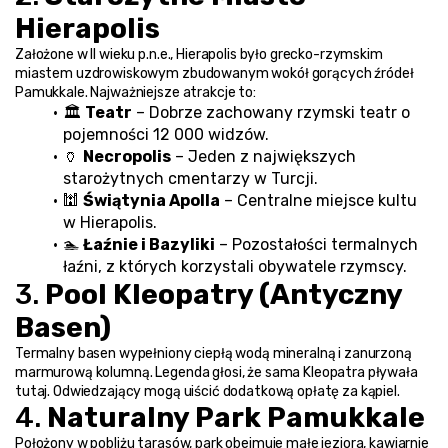
Hierapolis
Założone w II wieku p.n.e., Hierapolis było grecko-rzymskim 
miastem uzdrowiskowym zbudowanym wokół gorących źródeł 
Pamukkale. Najważniejsze atrakcje to:
🏛️ 
Teatr
 – Dobrze zachowany rzymski teatr o 
pojemności 12 000 widzów.
🏺 
Necropolis
 – Jeden z największych 
starożytnych cmentarzy w Turcji.
🕍 
Świątynia Apolla
 – Centralne miejsce kultu 
w Hierapolis.
🏊 
Łaźnie i Bazyliki
 – Pozostałości termalnych 
łaźni, z których korzystali obywatele rzymscy.
3. 
Pool Kleopatry (Antyczny 
Basen)
Termalny basen wypełniony ciepłą wodą mineralną i zanurzoną 
marmurową kolumną. Legenda głosi, że sama Kleopatra pływała 
tutaj. Odwiedzający mogą uiścić dodatkową opłatę za kąpiel.
4. 
Naturalny Park Pamukkale
Położony w pobliżu tarasów, park obejmuje małe jeziora, kawiarnie 