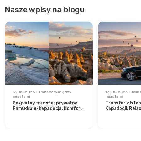
Nasze wpisy na blogu
16-05-2026
Transfery między
13-05-2026
Tran
miastami
miastami
Bezpłatny transfer prywatny
Transfer z Ista
Pamukkale–Kapadocja: Komfort
Kapadocji: Rela
pomiędzy dwoma ikonami
stylowych podr