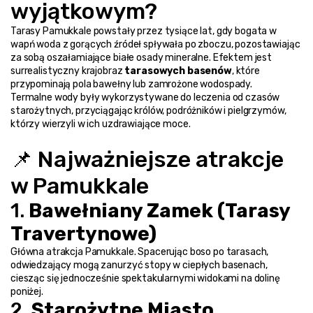
wyjątkowym?
Tarasy Pamukkale powstały przez tysiące lat, gdy bogata w 
wapń woda z gorących źródeł spływała po zboczu, pozostawiając 
za sobą oszałamiające białe osady mineralne. Efektem jest 
surrealistyczny krajobraz 
tarasowych basenów
, które 
przypominają pola bawełny lub zamrożone wodospady.
Termalne wody były wykorzystywane do leczenia od czasów 
starożytnych, przyciągając królów, podróżników i pielgrzymów, 
którzy wierzyli w ich uzdrawiające moce.
📌 Najważniejsze atrakcje 
w Pamukkale
1. 
Bawełniany Zamek (Tarasy 
Travertynowe)
Główna atrakcja Pamukkale. Spacerując boso po tarasach, 
odwiedzający mogą zanurzyć stopy w ciepłych basenach, 
ciesząc się jednocześnie spektakularnymi widokami na dolinę 
poniżej.
2. 
Starożytne Miasto 