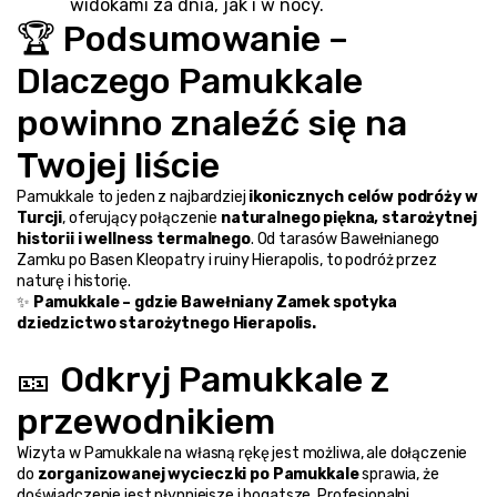
widokami za dnia, jak i w nocy.
🏆 Podsumowanie – 
Dlaczego Pamukkale 
powinno znaleźć się na 
Twojej liście
Pamukkale to jeden z najbardziej 
ikonicznych celów podróży w 
Turcji
, oferujący połączenie 
naturalnego piękna, starożytnej 
historii i wellness termalnego
. Od tarasów Bawełnianego 
Zamku po Basen Kleopatry i ruiny Hierapolis, to podróż przez 
naturę i historię.
✨ 
Pamukkale – gdzie Bawełniany Zamek spotyka 
dziedzictwo starożytnego Hierapolis.
🎫 Odkryj Pamukkale z 
przewodnikiem
Wizyta w Pamukkale na własną rękę jest możliwa, ale dołączenie 
do 
zorganizowanej wycieczki po Pamukkale
 sprawia, że 
doświadczenie jest płynniejsze i bogatsze. Profesjonalni 