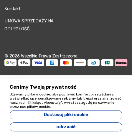
Kontakt
UMOWA SPRZEDAŻY NA
ODLEGŁOŚĆ
© 2026 Wszelkie Prawa Zastrzeżone.
Cenimy Twoją prywatność
Używamy plików cookie, aby poprawić komfort przeglądania,
Jesteśmy tu, by
wyświetlać spersonalizowane reklamy lub treści oraz analizować
nasz ruch. Klikając „Akceptuję”, wyrażasz zgodę na używanie
pomóc
przez nas plików cookie.
18349
Dostosuj pliki cookie
Zeyvona Travel - 18349
odrzucić