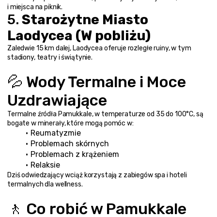
i miejsca na piknik.
5. 
Starożytne Miasto 
Laodycea (W pobliżu)
Zaledwie 15 km dalej, Laodycea oferuje rozległe ruiny, w tym 
stadiony, teatry i świątynie.
💦 Wody Termalne i Moce 
Uzdrawiające
Termalne źródła Pamukkale, w temperaturze od 35 do 100°C, są 
bogate w minerały, które mogą pomóc w:
Reumatyzmie
Problemach skórnych
Problemach z krążeniem
Relaksie
Dziś odwiedzający wciąż korzystają z zabiegów spa i hoteli 
termalnych dla wellness.
🚶 Co robić w Pamukkale