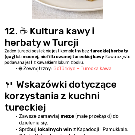
12. ☕ Kultura kawy i 
herbaty w Turcji
Żaden turecki posiłek nie jest kompletny bez 
tureckiej herbaty 
(çay)
 lub 
mocnej, niefiltrowanej tureckiej kawy
. Kawa często 
podawana jest z kawałkiem lokum z boku.
🌐 Zewnętrzny: 
GoTürkiye – Turecka kawa
🍴 Wskazówki dotyczące 
korzystania z kuchni 
tureckiej
Zawsze zamawiaj 
meze
 (małe przekąski) do 
dzielenia się.
Spróbuj 
lokalnych win
 z Kapadocji i Pamukkale.