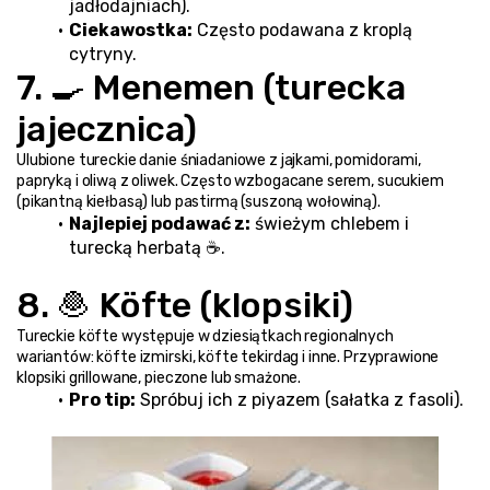
jadłodajniach).
Ciekawostka:
 Często podawana z kroplą 
cytryny.
7. 🍳 Menemen (turecka 
jajecznica)
Ulubione tureckie danie śniadaniowe z jajkami, pomidorami, 
papryką i oliwą z oliwek. Często wzbogacane serem, sucukiem 
(pikantną kiełbasą) lub pastirmą (suszoną wołowiną).
Najlepiej podawać z:
 świeżym chlebem i 
turecką herbatą ☕.
8. 🧆 Köfte (klopsiki)
Tureckie köfte występuje w dziesiątkach regionalnych 
wariantów: köfte izmirski, köfte tekirdag i inne. Przyprawione 
klopsiki grillowane, pieczone lub smażone.
Pro tip:
 Spróbuj ich z piyazem (sałatka z fasoli).