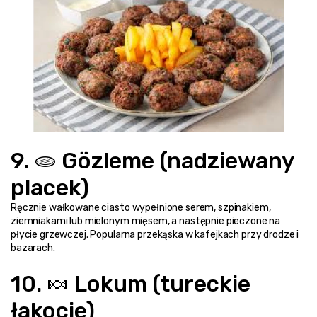
9. 🫓 Gözleme (nadziewany 
placek)
Ręcznie wałkowane ciasto wypełnione serem, szpinakiem, 
ziemniakami lub mielonym mięsem, a następnie pieczone na 
płycie grzewczej. Popularna przekąska w kafejkach przy drodze i 
bazarach.
10. 🍬 Lokum (tureckie 
łakocie)