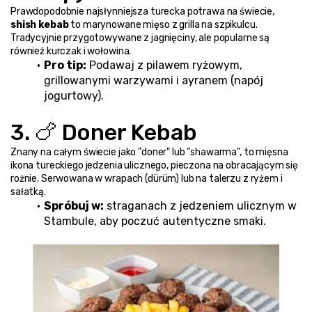
Prawdopodobnie najsłynniejsza turecka potrawa na świecie, 
shish kebab
 to marynowane mięso z grilla na szpikulcu. 
Tradycyjnie przygotowywane z jagnięciny, ale popularne są 
również kurczak i wołowina.
Pro tip:
 Podawaj z pilawem ryżowym, 
grillowanymi warzywami i ayranem (napój 
jogurtowy).
3. 🍗 Doner Kebab
Znany na całym świecie jako "doner" lub "shawarma", to mięsna 
ikona tureckiego jedzenia ulicznego, pieczona na obracającym się 
rożnie. Serwowana w wrapach (dürüm) lub na talerzu z ryżem i 
sałatką.
Spróbuj w:
 straganach z jedzeniem ulicznym w 
Stambule, aby poczuć autentyczne smaki.