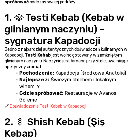
spróbować
 podczas swojej podróży.
1. 🥘 Testi Kebab (Kebab w 
glinianym naczyniu) – 
sygnatura Kapadocji
Jedno z najbardziej autentycznych doświadczeń kulinarnych w 
Kapadocji, 
Testi Kebab
 jest wolno gotowany w zamkniętym 
glinianym naczyniu. Naczynie jest łamane przy stole, uwalniając 
apetyczny aromat.
Pochodzenie:
 Kapadocja (środkowa Anatolia)
Najlepsze z:
 Świeżym chlebem i lokalnym 
winem 🍷
Gdzie spróbować:
 Restauracje w Avanos i 
Göreme
🔗 
Doświadczenie Testi Kebab w Kapadocji
2. 🍢 Shish Kebab (Şiş 
Kebap)