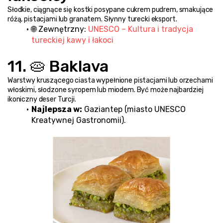
Słodkie, ciągnące się kostki posypane cukrem pudrem, smakujące 
różą, pistacjami lub granatem. Słynny turecki eksport.
🌐 Zewnętrzny: 
UNESCO – Kultura i tradycja 
tureckiej kawy i łakoci
11. 🥧 Baklava
Warstwy kruszącego ciasta wypełnione pistacjami lub orzechami 
włoskimi, słodzone syropem lub miodem. Być może najbardziej 
ikoniczny deser Turcji.
Najlepsza w:
 Gaziantep (miasto UNESCO 
Kreatywnej Gastronomii).