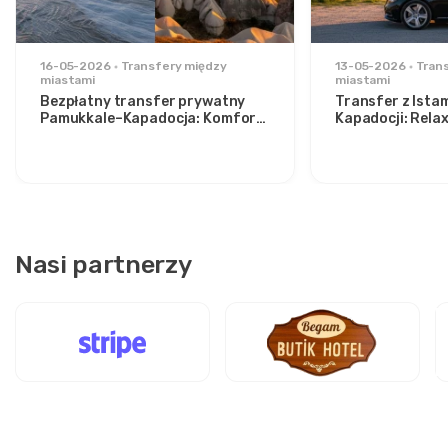
16-05-2026
Transfery między
13-05-2026
Tran
miastami
miastami
Bezpłatny transfer prywatny
Transfer z Ista
Pamukkale–Kapadocja: Komfort
Kapadocji: Rela
pomiędzy dwoma ikonami
stylowych podr
Nasi partnerzy