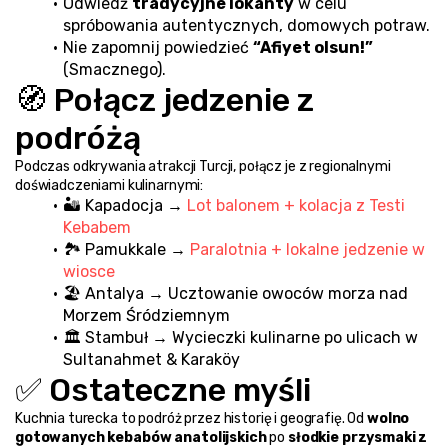
Odwiedź 
tradycyjne lokanty
 w celu 
spróbowania autentycznych, domowych potraw.
Nie zapomnij powiedzieć 
“Afiyet olsun!”
(Smacznego).
🧭 Połącz jedzenie z 
podróżą
Podczas odkrywania atrakcji Turcji, połącz je z regionalnymi 
doświadczeniami kulinarnymi:
🏜️ Kapadocja → 
Lot balonem + kolacja z Testi 
Kebabem
🏞️ Pamukkale → 
Paralotnia + lokalne jedzenie w 
wiosce
🏖️ Antalya → Ucztowanie owoców morza nad 
Morzem Śródziemnym
🏛️ Stambuł → Wycieczki kulinarne po ulicach w 
Sultanahmet & Karaköy
✅ Ostateczne myśli
Kuchnia turecka to podróż przez historię i geografię. Od 
wolno 
gotowanych kebabów anatolijskich
 po 
słodkie przysmaki z 