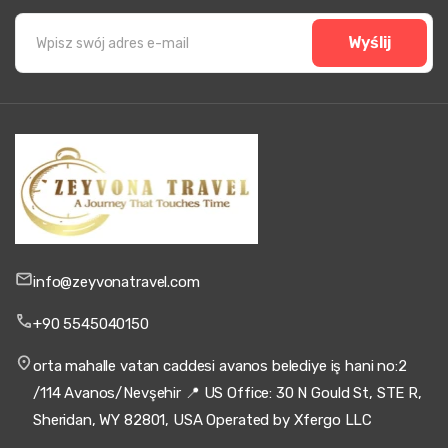
Wyślij
info@zeyvonatravel.com
+90 5545040150
orta mahalle vatan caddesi avanos belediye iş hani no:2
/114 Avanos/Nevşehir 📍 US Office: 30 N Gould St, STE R,
Sheridan, WY 82801, USA Operated by Xfergo LLC