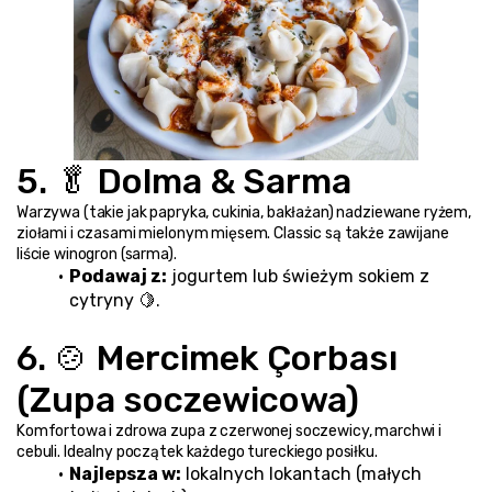
5. 🥬 Dolma & Sarma
Warzywa (takie jak papryka, cukinia, bakłażan) nadziewane ryżem, 
ziołami i czasami mielonym mięsem. Classic są także zawijane 
liście winogron (sarma).
Podawaj z:
 jogurtem lub świeżym sokiem z 
cytryny 🍋.
6. 🍲 Mercimek Çorbası 
(Zupa soczewicowa)
Komfortowa i zdrowa zupa z czerwonej soczewicy, marchwi i 
cebuli. Idealny początek każdego tureckiego posiłku.
Najlepsza w:
 lokalnych lokantach (małych 