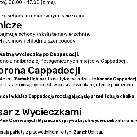
to), 08:00 – 17:00 (zima).
ze schodami i nierównymi ścieżkami.
nicze
ejmuje schody i skaliste nawierzchnie.
h tłumów i chłodniejszej pogody.
watną wycieczką po Cappadocji
.
edno z najbardziej fotogenicznych miejsc w Cappadocji.
orona Cappadocji
inami, 
Zamek Uçhisar
 to nie tylko twierdza – to 
korona Cappadocj
mi oraz zapierającymi dech w piersiach widokami, oferuje podróżnym 
ca i widzisz Cappadocję rozciągającą się przed tobą jak bajka.
sar z Wycieczkami
iele 
Czerwonych Wycieczek i prywatnych wycieczek
 zatrzymuje 
ferują pakiety z przewodnikiem, w tym Zamek Uçhisar.