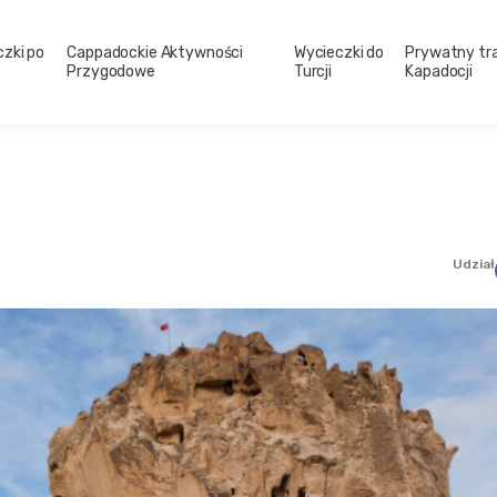
zki po
Cappadockie Aktywności
Wycieczki do
Prywatny tr
Przygodowe
Turcji
Kapadocji
Udział