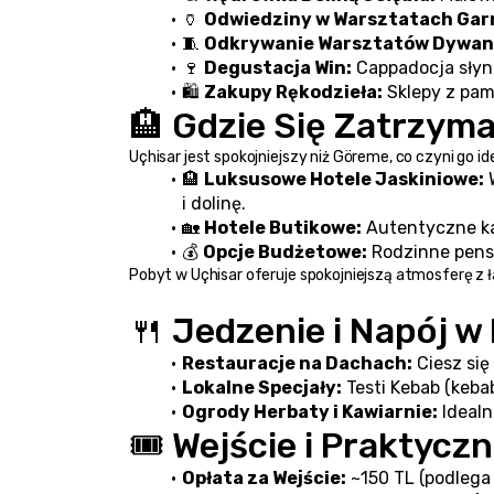
🏺 
Odwiedziny w Warsztatach Gar
🧵 
Odkrywanie Warsztatów Dywanó
🍷 
Degustacja Win:
 Cappadocja słyn
🛍️ 
Zakupy Rękodzieła:
 Sklepy z pam
🏨 Gdzie Się Zatrzym
Uçhisar jest spokojniejszy niż Göreme, co czyni go
🏨 
Luksusowe Hotele Jaskiniowe:
 
i dolinę.
🏡 
Hotele Butikowe:
 Autentyczne k
💰 
Opcje Budżetowe:
 Rodzinne pens
Pobyt w Uçhisar oferuje spokojniejszą atmosferę z
🍴 Jedzenie i Napój w
Restauracje na Dachach:
 Ciesz si
Lokalne Specjały:
 Testi Kebab (keba
Ogrody Herbaty i Kawiarnie:
 Ideal
🎟️ Wejście i Praktycz
Opłata za Wejście:
 ~150 TL (podlega