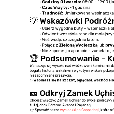
Godziny Otwarcia:
 08:00 – 19:00 (la
Czas Wizyty:
 ~1 godzina.
Trudność:
 Umiarkowana wspinaczka 
💡 Wskazówki Podróż
Ubierz wygodne buty – wspinaczka ob
Odwiedź wcześnie rano dla mniejszyc
Weź wodę, szczególnie latem.
Połącz z 
Zieloną Wycieczką
 lub 
pry
Nie zapomnij o aparacie – zamek to j
🏆 Podsumowanie – K
Wznosząc się wysoko nad wróżkowymi kominami i dol
bogatą historią, unikalnymi wykutymi w skale pokoja
niezapomniane przeżycia.
✨ 
Wspinasz się na szczyt, oglądasz wschód słoń
🎫 Odkryj Zamek Uçhi
Chcesz włączyć Zamek Uçhisar do swojej podróży? W
tutaj, obok Göreme, Avanos i Paşabağ.
👉 Sprawdź nasze 
wycieczki po Cappadocji
, które o