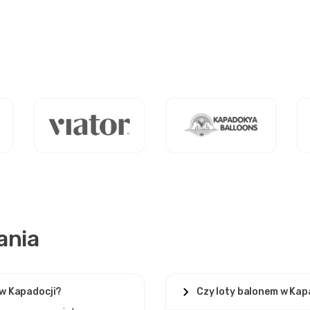
ania
m w Kapadocji?
Czy loty balonem w Kap