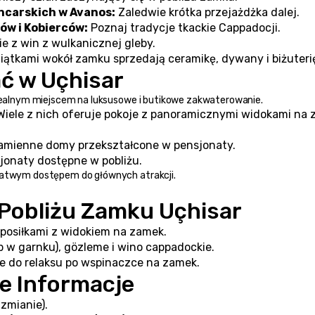
ncarskich w Avanos:
 Zaledwie krótka przejażdżka dalej.
w i Kobierców:
 Poznaj tradycje tkackie Cappadocji.
ie z win z wulkanicznej gleby.
iątkami wokół zamku sprzedają ceramikę, dywany i biżuteri
ać w Uçhisar
 idealnym miejscem na luksusowe i butikowe zakwaterowanie.
Wiele z nich oferuje pokoje z panoramicznymi widokami na 
amienne domy przekształcone w pensjonaty.
jonaty dostępne w pobliżu.
 łatwym dostępem do głównych atrakcji.
 Pobliżu Zamku Uçhisar
ę posiłkami z widokiem na zamek.
b w garnku), gözleme i wino cappadockie.
ne do relaksu po wspinaczce na zamek.
ne Informacje
 zmianie).