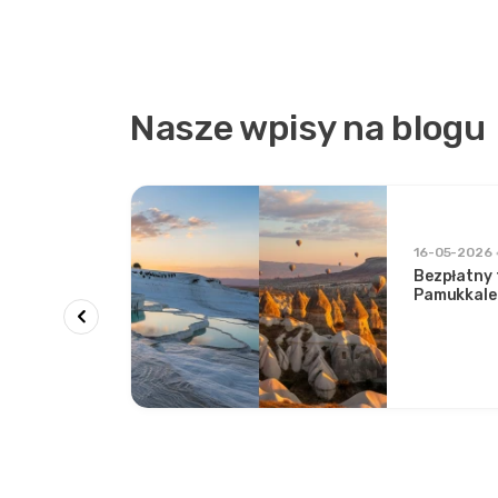
Nasze wpisy na blogu
e w
16-05-2026
Bezpłatny
w
Pamukkale
a:
pomiędzy 
iny