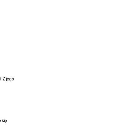
i
. Z jego 
się 