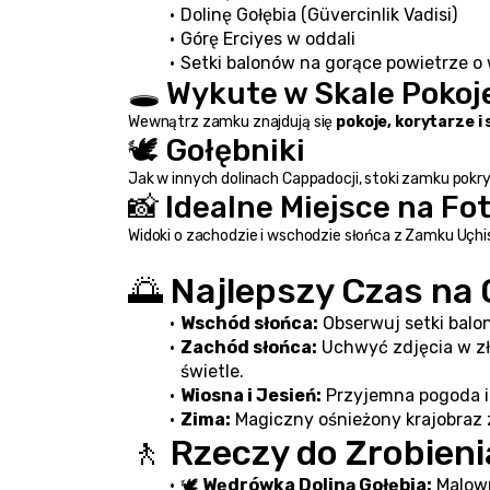
Dolinę Gołębia (Güvercinlik Vadisi)
Górę Erciyes w oddali
Setki balonów na gorące powietrze o
🕳️ Wykute w Skale Pokoje
Wewnątrz zamku znajdują się 
pokoje, korytarze i
🕊️ Gołębniki
Jak w innych dolinach Cappadocji, stoki zamku pokryt
📸 Idealne Miejsce na Fo
Widoki o zachodzie i wschodzie słońca z Zamku Uçhis
🌅 Najlepszy Czas na
Wschód słońca:
 Obserwuj setki bal
Zachód słońca:
 Uchwyć zdjęcia w z
świetle.
Wiosna i Jesień:
 Przyjemna pogoda 
Zima:
 Magiczny ośnieżony krajobraz
🚶 Rzeczy do Zrobieni
🕊️ 
Wędrówka Doliną Gołębia:
 Malow