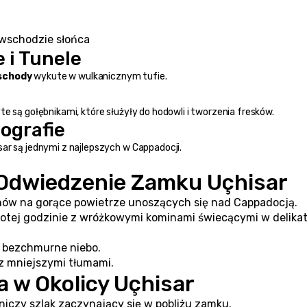
 wschodzie słońca
 i Tunele
 schody
 wykute w wulkanicznym tufie.
e są gołębnikami, które służyły do hodowli i tworzenia fresków.
tografie
ar są jednymi z najlepszych w Cappadocji.
 Odwiedzenie Zamku Uçhisar
onów na gorące powietrze unoszących się nad Cappadocją.
łotej godzinie z wróżkowymi kominami świecącymi w delika
i bezchmurne niebo.
 z mniejszymi tłumami.
a w Okolicy Uçhisar
niczy szlak zaczynający się w pobliżu zamku.