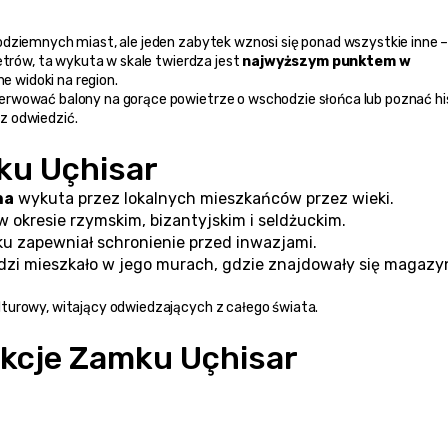
rów, ta wykuta w skale twierdza jest 
najwyższym punktem w 
 widoki na region.
rwować balony na gorące powietrze o wschodzie słońca lub poznać his
sz odwiedzić.
mku Uçhisar
na
 wykuta przez lokalnych mieszkańców przez wieki.
w okresie rzymskim, bizantyjskim i seldżuckim.
ku zapewniał schronienie przed inwazjami.
dzi mieszkało w jego murach, gdzie znajdowały się magazyn
lturowy, witający odwiedzających z całego świata.
akcje Zamku Uçhisar