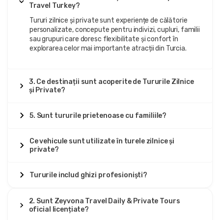
Travel Turkey?
Tururi zilnice și private sunt experiențe de călătorie
personalizate, concepute pentru indivizi, cupluri, familii
sau grupuri care doresc flexibilitate și confort în
explorarea celor mai importante atracții din Turcia.
3. Ce destinații sunt acoperite de Tururile Zilnice
și Private?
5. Sunt tururile prietenoase cu familiile?
Ce vehicule sunt utilizate în turele zilnice și
private?
Tururile includ ghizi profesioniști?
2. Sunt Zeyvona Travel Daily & Private Tours
oficial licențiate?