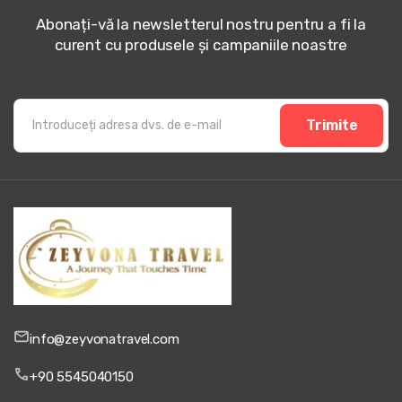
Abonați-vă la newsletterul nostru pentru a fi la
curent cu produsele și campaniile noastre
Trimite
info@zeyvonatravel.com
+90 5545040150