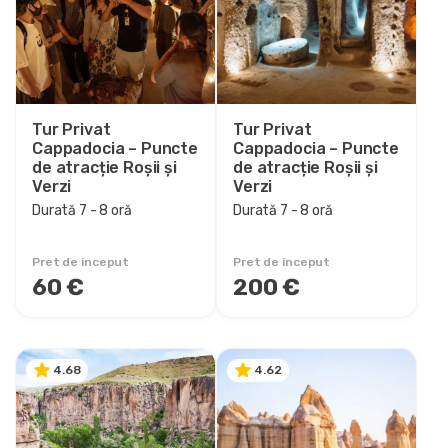
6 - 7 oră
7 - 8 oră
1 zi
2 noapte 3 zile
Tur Privat
Tur Privat
3 noapte 4 zile
Cappadocia – Puncte
Cappadocia – Puncte
4 noapte 5 zile
de atracție Roșii și
de atracție Roșii și
Verzi
Verzi
5 noapte 6 zile
Durată 7 - 8 oră
Durată 7 - 8 oră
6 noapte 7 zile
9 noapte 10 zile
Pret de inceput
Pret de inceput
11 noapte 12 zile
60 €
200 €
13 noapte 14 zile
15 noapte 16 zile
4.68
4.62