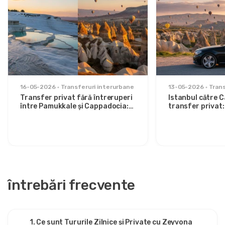
16-05-2026
Transferuri interurbane
13-05-2026
Trans
Transfer privat fără întreruperi
Istanbul către 
între Pamukkale și Cappadocia:
transfer privat:
Confort între două iconi
pentru călătorii 
întrebări frecvente
1. Ce sunt Tururile Zilnice și Private cu Zeyvona