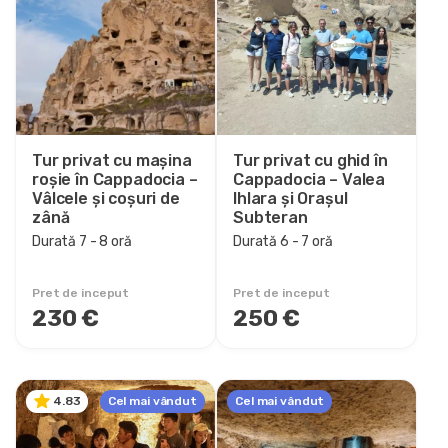
Gama de prețuri
0EUR
3460 EUR +
Durata turului
Tur privat cu mașina
Tur privat cu ghid în
roșie în Cappadocia –
45 minut
Cappadocia – Valea
Vâlcele și coșuri de
Ihlara și Orașul
1 oră
zână
Subteran
1 - 1 oră
Durată 7 - 8 oră
Durată 6 - 7 oră
1 - 2 oră
1 - 3 oră
Pret de inceput
Pret de inceput
230 €
250 €
2 oră
2 - 2 oră
2 - 3 oră
3 oră
Cel mai vândut
Cel mai vândut
4.83
3 - 4 oră
5 - 6 oră