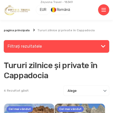
Zeyvona Travel - 18349
EUR
Română
pagina principala
Tururi zilnice și private în Cappadocia
Filtrați rezultatele
Tururi zilnice și private în
Căutați un loc sau o activitate
Cappadocia
6
Rezultat găsit
Descoperi
Cel mai vândut
Cel mai vândut