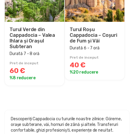
Turul Verde din
Turul Roșu
Cappadocia – Valea
Cappadocia – Coșuri
Ihlara și Orașul
de Fum și Văi
Subteran
Durată 6 - 7 oră
Durată 7 - 8 oră
Pret de inceput
40 €
Pret de inceput
60 €
%20 reducere
%8 reducere
Descoperiți Cappadocia cu tururile noastre zilnice: Göreme,
orașe subterane, văi, hornuri de zână și altele. Transferuri
confortabile, ghizi profesioniști, experiențe de neuitat.