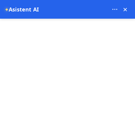
Zeyvona Travel - 18349
×
Asistent AI
✦
EUR
Română
pagina principala
bloguri
bloguri