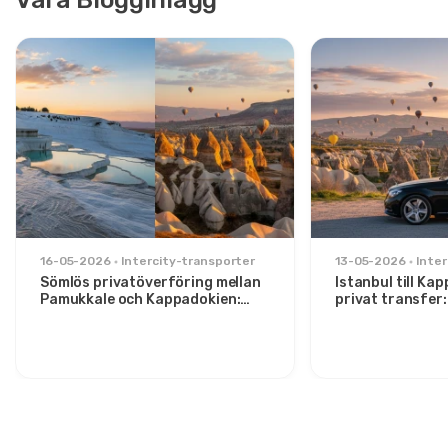
16-05-2026
Intercity-transporter
13-05-2026
Inter
Sömlös privatöverföring mellan
Istanbul till Ka
Pamukkale och Kappadokien:
privat transfer
Komfort mellan två ikoner
för stiliga rese