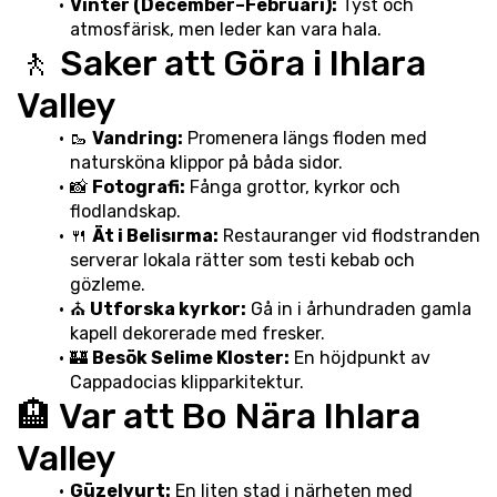
Vinter (December–Februari):
 Tyst och 
atmosfärisk, men leder kan vara hala.
🚶 Saker att Göra i Ihlara 
Valley
🥾 
Vandring:
 Promenera längs floden med 
natursköna klippor på båda sidor.
📸 
Fotografi:
 Fånga grottor, kyrkor och 
flodlandskap.
🍴 
Ät i Belisırma:
 Restauranger vid flodstranden 
serverar lokala rätter som testi kebab och 
gözleme.
⛪ 
Utforska kyrkor:
 Gå in i århundraden gamla 
kapell dekorerade med fresker.
🏰 
Besök Selime Kloster:
 En höjdpunkt av 
Cappadocias klipparkitektur.
🏨 Var att Bo Nära Ihlara 
Valley
Güzelyurt:
 En liten stad i närheten med 