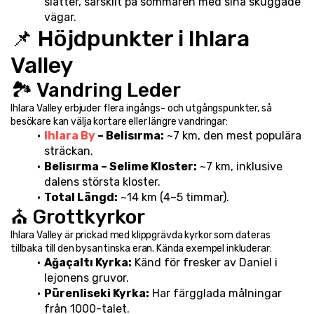
slätter, särskilt på sommaren med sina skuggade 
vägar.
📌 Höjdpunkter i Ihlara 
Valley
🏞️ Vandring Leder
Ihlara Valley erbjuder flera ingångs- och utgångspunkter, så 
besökare kan välja kortare eller längre vandringar:
Ihlara By 
– Belisırma:
 ~7 km, den mest populära 
sträckan.
Belisırma – Selime Kloster:
 ~7 km, inklusive 
dalens största kloster.
Total Längd:
 ~14 km (4–5 timmar).
⛪ Grottkyrkor
Ihlara Valley är prickad med klippgrävda kyrkor som dateras 
tillbaka till den bysantinska eran. Kända exempel inkluderar:
Ağaçaltı Kyrka:
 Känd för fresker av Daniel i 
lejonens gruvor.
Pürenliseki Kyrka:
 Har färgglada målningar 
från 1000-talet.