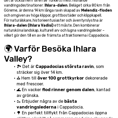
det är också hem till en av Turkiets mest hisnande 
vandringsdestinationer: 
Ihlara-dalen
. Beläget cirka 80 km från 
Göreme, är denna 14 km långa ravin skapad av 
Melendiz-floden
och omgiven av höga klippor, grottbostäder och klippkapell.
För naturälskare, historieentusiaster och äventyrslystna är 
Ihlara-dalen (Ihlara Vadisi)
 ett måste. Den kombinerar 
natursköna landskap, kulturell arv och lugna vandringsleder – 
vilket gör den till en av de främsta attraktionerna i Cappadocia.
🌍 Varför Besöka Ihlara 
Valley?
🏞️ Det är 
Cappadocias största ravin
, som 
sträcker sig över 14 km.
⛪ Hem till 
över 100 grottkyrkor
 dekorerade 
med frescoer.
🌊 En vacker 
flod rinner genom dalen
, kantad 
av grönska.
🥾 Erbjuder några av de 
bästa 
vandringslederna
 i Cappadocia.
🌳 En perfekt tillflykt från Cappadocias öppna 