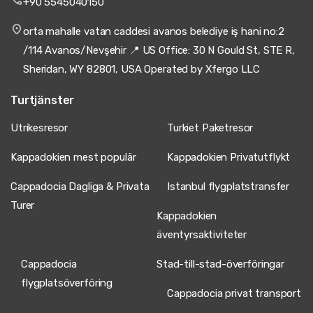
+90 5545040150
orta mahalle vatan caddesi avanos belediye iş hani no:2
/114 Avanos/Nevşehir 📍 US Office: 30 N Gould St, STE R,
Sheridan, WY 82801, USA Operated by Xfergo LLC
Turtjänster
Utrikesresor
Turkiet Paketresor
Kappadokien mest populär
Kappadokien Privatutflykt
Cappadocia Dagliga & Privata
Istanbul flygplatstransfer
Turer
Kappadokien
äventyrsaktiviteter
Cappadocia
Stad-till-stad-överföringar
flygplatsöverföring
Cappadocia privat transport