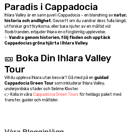
Paradis i Cappadocia
Ihlara Valley är en sann juvel i Cappadocia – en blandning av 
natur, 
historia och andlighet
. Oavsett om du vandrar dess fulla längd, 
utforskar grottkyrkorna, eller bara njuter av en måltid vid 
flodstranden, erbjuder Ihlara en oförglömlig upplevelse.
✨ 
Vandra genom historien, följ floden och upptäck 
Cappadocias gröna hjärta i Ihlara Valley.
🎫 Boka Din Ihlara Valley 
Tour
Vill du uppleva Ihlara utan besvär? Gå med på en 
guidad 
Cappadocia Green Tour
 som inkluderar Ihlara Valley, 
underjordiska städer och Selime Kloster.
👉 Kolla in våra 
Cappadocia Green Tours
 för heldags paket med 
transfer, guider och måltider.
Våra Blogginlägg