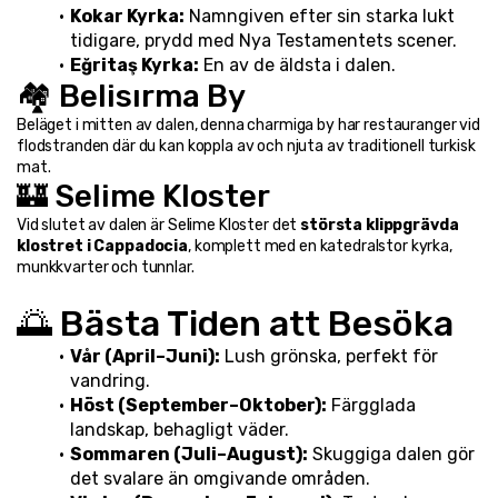
Kokar Kyrka:
 Namngiven efter sin starka lukt 
tidigare, prydd med Nya Testamentets scener.
Eğritaş Kyrka:
 En av de äldsta i dalen.
🏘️ Belisırma By
Beläget i mitten av dalen, denna charmiga by har restauranger vid 
flodstranden där du kan koppla av och njuta av traditionell turkisk 
mat.
🏰 Selime Kloster
Vid slutet av dalen är Selime Kloster det 
största klippgrävda 
klostret i Cappadocia
, komplett med en katedralstor kyrka, 
munkkvarter och tunnlar.
🌅 Bästa Tiden att Besöka
Vår (April–Juni):
 Lush grönska, perfekt för 
vandring.
Höst (September–Oktober):
 Färgglada 
landskap, behagligt väder.
Sommaren (Juli–August):
 Skuggiga dalen gör 
det svalare än omgivande områden.