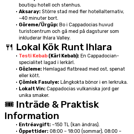
boutiqu hotell och stenhus.
Aksaray:
 Större stad med fler hotellalternativ, 
~40 minuter bort.
Göreme/Ürgüp:
 Bo i Cappadocias huvud 
turistcentrum och gå med på dagsturer som 
inkluderar Ihlara Valley.
🍴 Lokal Kök Runt Ihlara
Testi Kebab
 (Kärl Kebab):
 En Cappadocian-
specialitet lagad i lerkärl.
Gözleme:
 Hemlagad flatbread med ost, spenat 
eller kött.
Çömlek Fasulye:
 Långkokta bönor i en lerkruka.
Lokalt Vin:
 Cappadocias vulkaniska jord ger 
unika smaker.
🎟️ Inträde & Praktisk 
Information
Entréavgift:
 ~150 TL (kan ändras).
Öppettider:
 08:00 – 18:00 (sommar), 08:00 – 