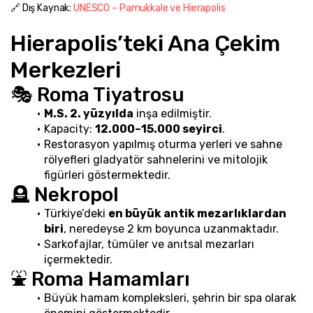
🔗 Dış Kaynak: 
UNESCO – Pamukkale ve Hierapolis
Hierapolis’teki Ana Çekim 
Merkezleri
🎭 Roma Tiyatrosu
M.S. 2. yüzyılda
 inşa edilmiştir.
Kapacity: 
12.000–15.000 seyirci
.
Restorasyon yapılmış oturma yerleri ve sahne 
rölyefleri gladyatör sahnelerini ve mitolojik 
figürleri göstermektedir.
🪦 Nekropol
Türkiye’deki 
en büyük antik mezarlıklardan 
biri
, neredeyse 2 km boyunca uzanmaktadır.
Sarkofajlar, tümüler ve anıtsal mezarları 
içermektedir.
⛲ Roma Hamamları
Büyük hamam kompleksleri, şehrin bir spa olarak 