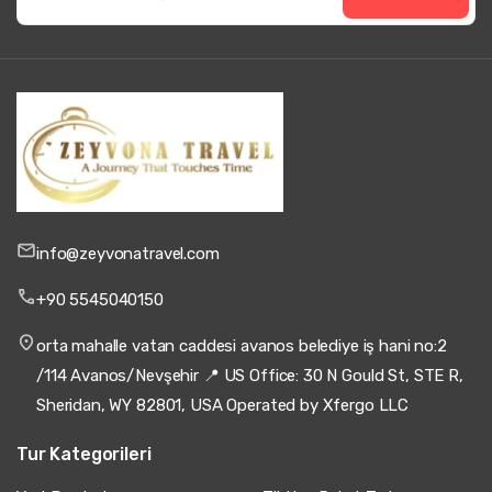
info@zeyvonatravel.com
+90 5545040150
orta mahalle vatan caddesi avanos belediye iş hani no:2
/114 Avanos/Nevşehir 📍 US Office: 30 N Gould St, STE R,
Sheridan, WY 82801, USA Operated by Xfergo LLC
Tur Kategorileri