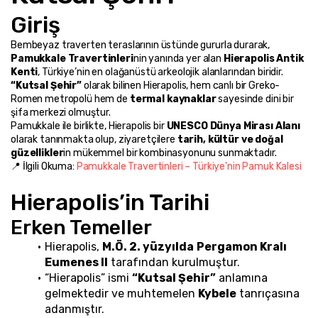
Giriş
Bembeyaz traverten teraslarının üstünde gururla durarak, 
Pamukkale Travertinleri
nin yanında yer alan 
Hierapolis Antik 
Kenti
, Türkiye’nin en olağanüstü arkeolojik alanlarından biridir. 
“Kutsal Şehir”
 olarak bilinen Hierapolis, hem canlı bir Greko-
Romen metropolü hem de 
termal kaynaklar
 sayesinde dini bir 
şifa merkezi olmuştur.
Pamukkale ile birlikte, Hierapolis bir 
UNESCO Dünya Mirası Alanı
olarak tanınmakta olup, ziyaretçilere 
tarih, kültür ve doğal 
güzellikler
in mükemmel bir kombinasyonunu sunmaktadır.
📍 İlgili Okuma: 
Pamukkale Travertinleri – Türkiye'nin Pamuk Kalesi
Hierapolis’in Tarihi
Erken Temeller
Hierapolis, 
M.Ö. 2. yüzyılda
Pergamon Kralı 
Eumenes II
 tarafından kurulmuştur.
“Hierapolis” ismi 
“Kutsal Şehir”
 anlamına 
gelmektedir ve muhtemelen 
Kybele
 tanrıçasına 
adanmıştır.