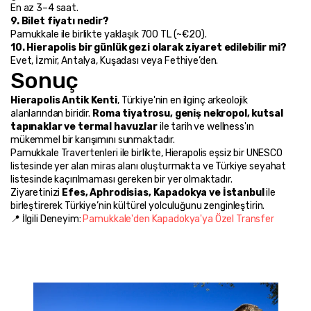
En az 3–4 saat.
9. Bilet fiyatı nedir?
Pamukkale ile birlikte yaklaşık 700 TL (~€20).
10. Hierapolis bir günlük gezi olarak ziyaret edilebilir mi?
Evet, İzmir, Antalya, Kuşadası veya Fethiye’den.
Sonuç
Hierapolis Antik Kenti
, Türkiye'nin en ilginç arkeolojik 
alanlarından biridir. 
Roma tiyatrosu, geniş nekropol, kutsal 
tapınaklar ve termal havuzlar
 ile tarih ve wellness'ın 
mükemmel bir karışımını sunmaktadır.
Pamukkale Travertenleri ile birlikte, Hierapolis eşsiz bir UNESCO 
listesinde yer alan miras alanı oluşturmakta ve Türkiye seyahat 
listesinde kaçırılmaması gereken bir yer olmaktadır.
Ziyaretinizi 
Efes, Aphrodisias, Kapadokya ve İstanbul
 ile 
birleştirerek Türkiye’nin kültürel yolculuğunu zenginleştirin.
📍 İlgili Deneyim: 
Pamukkale'den Kapadokya'ya Özel Transfer