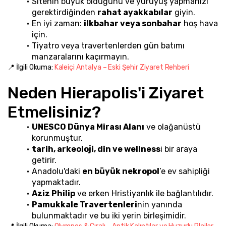
Sitenin büyük olduğunu ve yürüyüş yapmanızı 
gerektirdiğinden 
rahat ayakkabılar
 giyin.
En iyi zaman: 
ilkbahar veya sonbahar
 hoş hava 
için.
Tiyatro veya travertenlerden gün batımı 
manzaralarını kaçırmayın.
📍 İlgili Okuma: 
Kaleiçi Antalya – Eski Şehir Ziyaret Rehberi
Neden Hierapolis'i Ziyaret 
Etmelisiniz?
UNESCO Dünya Mirası Alanı
 ve olağanüstü 
korunmuştur.
tarih, arkeoloji, din ve wellness
i bir araya 
getirir.
Anadolu'daki 
en büyük nekropol
’e ev sahipliği 
yapmaktadır.
Aziz Philip
 ve erken Hristiyanlık ile bağlantılıdır.
Pamukkale Travertenleri
nin yanında 
bulunmaktadır ve bu iki yerin birleşimidir.