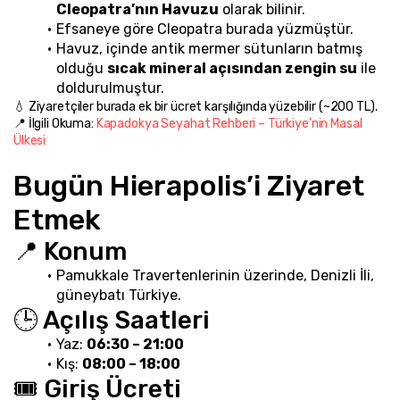
Cleopatra’nın Havuzu
 olarak bilinir.
Efsaneye göre Cleopatra burada yüzmüştür.
Havuz, içinde antik mermer sütunların batmış 
olduğu 
sıcak mineral açısından zengin su
 ile 
doldurulmuştur.
💧 Ziyaretçiler burada ek bir ücret karşılığında yüzebilir (~200 TL).
📍 İlgili Okuma: 
Kapadokya Seyahat Rehberi – Türkiye’nin Masal 
Ülkesi
Bugün Hierapolis’i Ziyaret 
Etmek
📍 Konum
Pamukkale Travertenlerinin üzerinde, Denizli İli, 
güneybatı Türkiye.
🕒 Açılış Saatleri
Yaz: 
06:30 – 21:00
Kış: 
08:00 – 18:00
🎟️ Giriş Ücreti