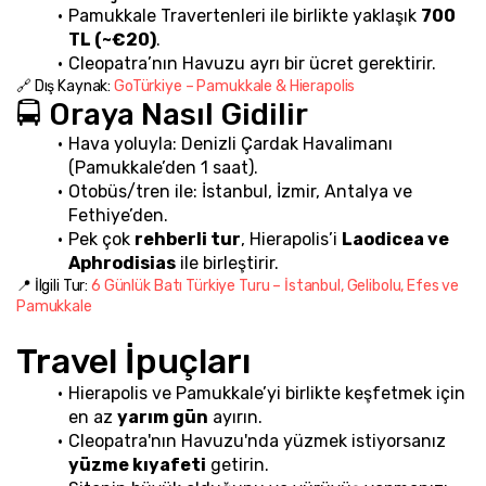
Pamukkale Travertenleri ile birlikte yaklaşık 
700 
TL (~€20)
.
Cleopatra’nın Havuzu ayrı bir ücret gerektirir.
🔗 Dış Kaynak: 
GoTürkiye – Pamukkale & Hierapolis
🚍 Oraya Nasıl Gidilir
Hava yoluyla: Denizli Çardak Havalimanı 
(Pamukkale’den 1 saat).
Otobüs/tren ile: İstanbul, İzmir, Antalya ve 
Fethiye’den.
Pek çok 
rehberli tur
, Hierapolis’i 
Laodicea ve 
Aphrodisias
 ile birleştirir.
📍 İlgili Tur: 
6 Günlük Batı Türkiye Turu – İstanbul, Gelibolu, Efes ve 
Pamukkale
Travel İpuçları
Hierapolis ve Pamukkale’yi birlikte keşfetmek için 
en az 
yarım gün
 ayırın.
Cleopatra'nın Havuzu'nda yüzmek istiyorsanız 
yüzme kıyafeti
 getirin.