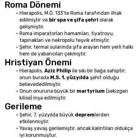
Roma Dönemi
Hierapolis, M.Ö. 133’te Roma tarafından ilhak 
edilmiştir ve 
bir spa ve şifa şehri
 olarak 
gelişmiştir.
Roma imparatorları hamamları, tiyatroyu, 
tapınakları ve nekropolu teşvik etmiştir.
Şehir, termal sularında şifa arayan hem yerli halkı 
hem de yabancıları çekmiştir.
Hristiyan Önemi
Hierapolis, 
Aziz Philip
 ile sıkı bir bağa sahiptir; 
onun burada 
M.S. 1. yüzyılda
 şehit olduğu 
believededilmiştir.
Onun onuruna büyük bir 
martyrium
 (sekizgen 
kilise) inşa edilmiştir.
Gerileme
Şehir, 7. yüzyılda büyük 
deprem
lerden 
etkilenmiştir.
Yavaş yavaş gerilemiştir, ancak kalıntıları oldukça 
iyi korunmuştur.