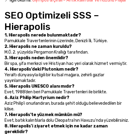
📍 İlgili Okuma: 
Olympos & Çıralı – Antik Kalıntılar ve Huzurlu Plajlar
SEO Optimizeli SSS – 
Hierapolis
1. Hierapolis nerede bulunmaktadır?
Pamukkale Travertenlerinin üzerinde, Denizli İli, Türkiye.
2. Hierapolis ne zaman kuruldu?
M.Ö. 2. yüzyılda Pergamon Krallığı tarafından.
3. Hierapolis neden önemlidir?
Bir spa, şifa merkezi ve Hristiyan hac yeri olarak hizmet vermiştir.
4. Hierapolis’deki Plutonium nedir?
Yeraltı dünyasıyla ilgili bir kutsal mağara, zehirli gazlar 
yayınlamaktadır.
5. Hierapolis UNESCO alanı mıdır?
Evet, 1988’den beri Pamukkale Travertenleri ile birlikte.
6. Aziz Philip Martyrium nedir?
Aziz Philip'i onurlandıran, burada şehit olduğu believededilen bir 
kilise.
7. Hierapolis'te yüzmek mümkün mü?
Evet, batık kalıntılarla dolu Cleopatra’nın Havuzu'nda yüzebilirsiniz.
8. Hierapolis’i ziyaret etmek için ne kadar zaman 
gereklidir?