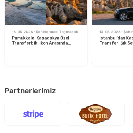
16-05-2026
Şehirlerarası Taşımacılık
13-05-2026
Şehir
Pamukkale–Kapadokya Özel
İstanbul'dan Ka
Transferi: İki İkon Arasında
Transfer: Şık S
Konforlu Seyahat
İçin Rahat Rota
Partnerlerimiz