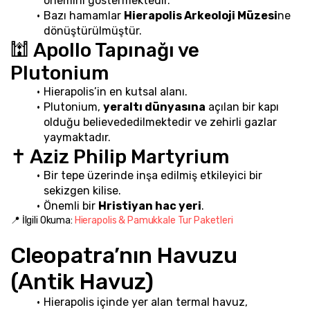
önemini göstermektedir.
Bazı hamamlar 
Hierapolis Arkeoloji Müzesi
ne 
dönüştürülmüştür.
🕍 Apollo Tapınağı ve 
Plutonium
Hierapolis’in en kutsal alanı.
Plutonium, 
yeraltı dünyasına
 açılan bir kapı 
olduğu believededilmektedir ve zehirli gazlar 
yaymaktadır.
✝️ Aziz Philip Martyrium
Bir tepe üzerinde inşa edilmiş etkileyici bir 
sekizgen kilise.
Önemli bir 
Hristiyan hac yeri
.
📍 İlgili Okuma: 
Hierapolis & Pamukkale Tur Paketleri
Cleopatra’nın Havuzu 
(Antik Havuz)
Hierapolis içinde yer alan termal havuz, 