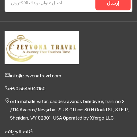
إرسال
info@zeyvonatravel.com
+90 5545040150
orta mahalle vatan caddesi avanos belediye iş hani no:2
/114 Avanos/Nevşehir 📍 US Office: 30 N Gould St, STE R,
Sheridan, WY 82801, USA Operated by Xfergo LLC
فئات الجولات