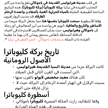
في قلب 
مدينة هيرابوليس القديمة في باموكالي
 تقع واحدة من أكثر 
التجارب الفريدة في تركيا: 
بركة كليوباترا (بركة كليوباترا)
. هذه الينابيع 
الساخنة الطبيعية، المليئة 
بالمياه الحرارية الغنية بالمعادن وأعمدة الرخام 
، قد جذبت الزوار لقرون.
الغارقة
وفقا للأسطورة، 
سبحت كليوباترا بنفسها هنا
، مما يجعل البركة مزيجا من 
الأساطير والتاريخ والعافية
. اليوم، هي واحدة من أبرز المعالم في أي رحلة 
إلى 
باموكالي وهيرابوليس
، حيث يمكن للمسافرين الاسترخاء في المياه 
الدافئة المحاطة بأنقاض منتجع روماني كان يوما ما عظيما.
📍 القراءة ذات الصلة: 
منتجعات باموكالي - قصر القطن في تركيا
تاريخ بركة كليوباترا
الأصول الرومانية
كانت البركة جزءا من 
مدينة السبا القديمة هيرابوليس
، 
التي أسست في القرن الثاني قبل الميلاد.
 بالقرب منها.
كان هناك 
معبد مخصص لأبولو
تسببت الزلازل في انهيار أعمدة الرخام إلى البركة، حيث لا 
تزال غارقة حتى اليوم.
أسطورة كليوباترا
وفقا للتقاليد، زارت الملكة المصرية 
كليوباترا
 باموكالي 
وسبحت في هذه المياه الحرارية.