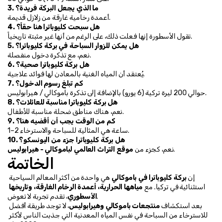
3. ما الذي يجعل البركة فريدة؟
أعمدة رخامية غارقة من زلازل قديمة.
4. هل سبحت كليوباترا هنا حقاً؟
تقول الأسطورة إنها فعلت ذلك، على الرغم من أنها غير مثبتة تاريخياً.
5. هل يمكن للزوار السباحة في بركة كليوباترا؟
نعم، مع تذكرة دخول منفصلة.
6. هل بركة كليوباترا صحية؟
يُعتقد أن المياه الغنية بالمعادن لها فوائد علاجية.
7. كم تبلغ رسوم الدخول؟
حوالي 200 ليرة تركية (6 يورو) بالإضافة إلى تذكرة باموكالي / هيرابوليس.
8. هل بركة كليوباترا مناسبة للعائلات؟
نعم، هناك مناطق ضحلة مناسبة للأطفال.
9. كم من الوقت يجب أن أقضيه هنا؟
1–2 ساعة هي المثالية للسباحة والاسترخاء.
10. هل بركة كليوباترا جزء من اليونسكو؟
.
نعم، كجزء من 
موقع التراث العالمي لباموكالي - هيرابوليس
الخاتمة
إن 
بركة كليوباترا في باموكالي
 هي واحدة من أكثر المعالم السياحية 
استثنائية في تركيا. مع 
مياهها الحرارية، أعمدة الرخام الغارقة، وتاريخها 
، تقدم تجربة لا تعوض.
الأسطوري
بعد استكشاف 
منتجعات باموكالي وهيرابوليس
، لا توجد طريقة أفضل 
للاسترخاء من السباحة في نفس المياه المعدنية التي جذبت الناس لأكثر 