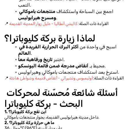
التعب.
اجمع بين السباحة واستكشاف 
منتجعات باموكالي 
.
ومسرح هيرابوليس
📍 القراءة ذات الصلة: 
كاليشي أنطاليا - دليل زوار المدينة القديمة
لماذا زيارة بركة كليوباترا؟
اسبح في واحدة من 
أكثر البرك الحرارية الفريدة في 
.
العالم
.
اختبر 
تاريخ ورفاهية معاً
.
محيط بـ 
أنقاض مدرجة ضمن قائمة اليونسكو
استرخ بعد استكشاف منتجعات باموكالي وهيرابوليس.
📍 القراءة ذات الصلة: 
أوليمبوس وتشيرالي - أنقاض قديمة وشواطئ هادئة
أسئلة شائعة مُحسّنة لمحركات 
البحث - بركة كليوباترا
1. أين تقع بركة كليوباترا؟
داخل مدينة هيرابوليس القديمة، بجوار منتجعات باموكالي.
2. ما هي حرارة بركة كليوباترا؟
حوالي 36°C (96°F) على مدار السنة.