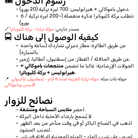
🎟️ رسوم الدخول
دخول باموكالي + هيرابوليس: 700 ليرة تركية (20 يورو).
تتطلب بركة كليوباترا تذكرة منفصلة (~200 ليرة تركية / 6 
يورو).
🔗 مصدر خارجي: 
جولة تركيا - بركة كليوباترا
🚍 كيفية الوصول إلى هناك
عن طريق الطائرة: مطار دنيزلي تشاردك (ساعة واحدة 
بالسيارة).
عن طريق الحافلة / القطار: من إسطنبول، أنطاليا، إزمير.
الجولات الإرشادية: غالبا ما تتضمن 
منتجعات باموكالي + 
.
هيرابوليس + بركة كليوباترا
📍 جولة ذات صلة: 
جولة تركيا الغربية لمدة 6 أيام - إسطنبول، غاليبولي، 
أفسس وباموكالي
نصائح للزوار
.
احضر 
ملابس السباحة ومنشفة
لا يُسمح بارتداء الأحذية داخل البركة.
اذهب في الصباح الباكر أو في وقت متأخر من بعد الظهر 
لتجنب الحشود.
احرص على شرب الماء - المياه المعدنية الدافئة قد تثير 