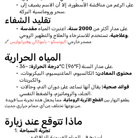
على الرغم من مناقشة الأسطورة، إلا أن الاسم يضيف إلى 
سحر ورومانسية البركة.
تقليد الشفاء
على مدار أكثر من 
2000 سنة
، اعتبرت المياه 
مقدسة 
، تستخدم للاسترخاء والعلاج والتطهير الروحي.
وعلاجية
🔗 مصدر خارجي: 
اليونسكو - باموكالي وهيرابوليس
المياه الحرارية
 ~36°C (96°F) على مدار السنة.
درجة الحرارة:
محتوى المعادن:
 الكالسيوم، الماغنيسيوم، البيكربونات، 
والكبريتات.
فوائد صحية:
 يقال أنها تساعد على دوران الدم، وحالات 
الجلد، والروماتيزم، والضغط النفسي.
يطفو الزوار بين 
القطع الأثرية الرومانية
، مما يجعل هذه تجربة سبا فريدة 
من نوعها تختلف عن أي حمام حراري حديث.
ماذا تتوقع عند زيارة
تجربة السباحة
استرخ في المياه الفيروزية الدافئة.