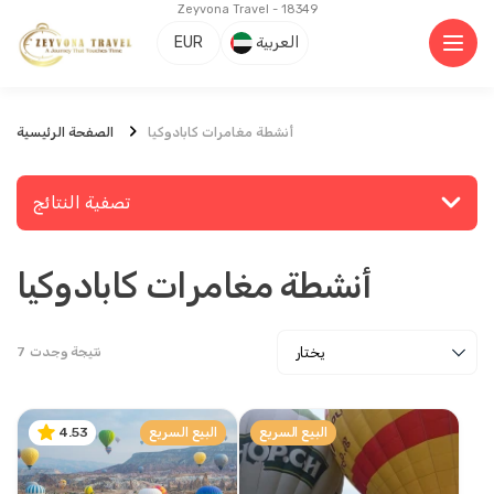
Zeyvona Travel - 18349
العربية
EUR
أنشطة مغامرات كابادوكيا
الصفحة الرئيسية
تصفية النتائج
أنشطة مغامرات كابادوكيا
ابحث عن مكان أو نشاط
نتيجة وجدت
7
يستكشف
البيع السريع
البيع السريع
4.53