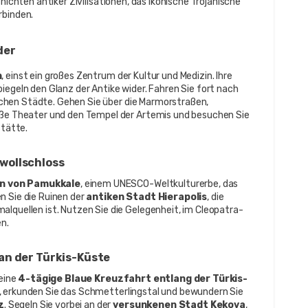
hichten antiker Zivilisationen, das ikonische Trojanische 
rbinden.
der
n
, einst ein großes Zentrum der Kultur und Medizin. Ihre 
Akropolis, Tempel und das steile Amphitheater spiegeln den Glanz der Antike wider. Fahren Sie fort nach 
chen Städte. Gehen Sie über die Marmorstraßen, 
oße Theater und den Tempel der Artemis und besuchen Sie 
stätte.
wollschloss
n von Pamukkale
, einem UNESCO-Weltkulturerbe, das 
 Sie die Ruinen der 
antiken Stadt Hierapolis
, die 
alquellen ist. Nutzen Sie die Gelegenheit, im Cleopatra-
n.
an der Türkis-Küste
eine 
4-tägige Blaue Kreuzfahrt entlang der Türkis-
n, erkunden Sie das Schmetterlingstal und bewundern Sie 
z
. Segeln Sie vorbei an der 
versunkenen Stadt Kekova
, 