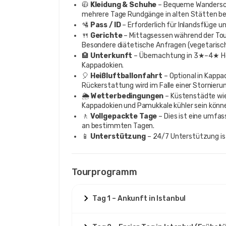
🧥
Kleidung & Schuhe
– Bequeme Wandersch
mehrere Tage Rundgänge in alten Stätten be
🛂
Pass / ID
– Erforderlich für Inlandsflüge 
🍴
Gerichte
– Mittagsessen während der Tour
Besondere diätetische Anfragen (vegetarisch,
🏨
Unterkunft
– Übernachtung in 3★–4★ Hote
Kappadokien.
🎈
Heißluftballonfahrt
– Optional in Kappa
Rückerstattung wird im Falle einer Stornierun
🌦️
Wetterbedingungen
– Küstenstädte wie
Kappadokien und Pamukkale kühler sein könn
🚶
Vollgepackte Tage
– Dies ist eine umfa
an bestimmten Tagen.
📱
Unterstützung
– 24/7 Unterstützung ist
Tourprogramm
Tag 1 – Ankunft in Istanbul