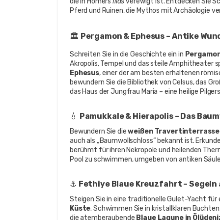
die in Homers 
Ilias
 verewigt ist. Entdecken Sie Sc
Pferd und Ruinen, die Mythos mit Archäologie ve
🏛️ 
Pergamon & Ephesus – Antike Wun
Schreiten Sie in die Geschichte ein in 
Pergamo
Ephesus
, einer der am besten erhaltenen römis
bewundern Sie die Bibliothek von Celsus, das Gr
das Haus der Jungfrau Maria – eine heilige Pilger
💧 
Pamukkale & Hierapolis – Das Baum
Bewundern Sie die 
weißen Travertinterrasse
auch als „Baumwollschloss“ bekannt ist. Erkunden
berühmt für ihren Nekropole und heilenden Therm
Pool zu schwimmen, umgeben von antiken Säule
⚓ 
Fethiye Blaue Kreuzfahrt – Segeln 
Steigen Sie in eine traditionelle Gulet-Yacht für 
Küste
. Schwimmen Sie in kristallklaren Buchte
die atemberaubende 
Blaue Lagune in Ölüdeni