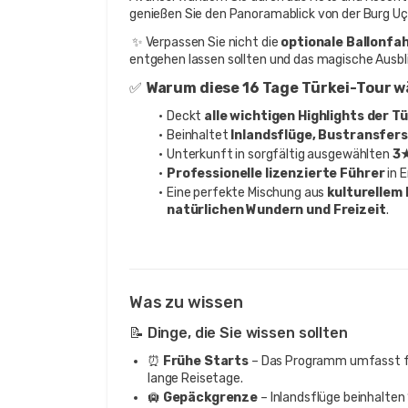
genießen Sie den Panoramablick von der Burg Uçh
 ✨ Verpassen Sie nicht die 
optionale Ballonfa
entgehen lassen sollten und das magische Ausbli
✅ 
Warum diese 16 Tage Türkei-Tour 
Deckt 
alle wichtigen Highlights der Tü
Beinhaltet 
Inlandsflüge, Bustransfer
Unterkunft in sorgfältig ausgewählten 
3★
Professionelle lizenzierte Führer
 in 
Eine perfekte Mischung aus 
kulturellem 
natürlichen Wundern und Freizeit
.
Was zu wissen
📝 Dinge, die Sie wissen sollten
⏰
Frühe Starts
– Das Programm umfasst fr
lange Reisetage.
🛄
Gepäckgrenze
– Inlandsflüge beinhalte