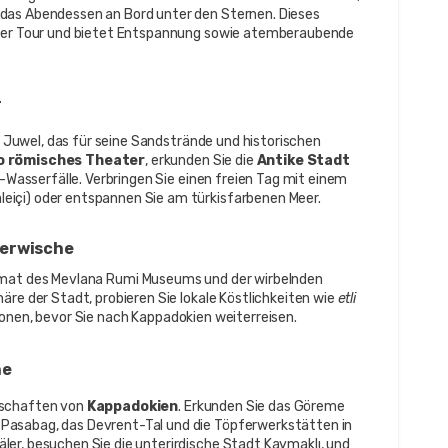
das Abendessen an Bord unter den Sternen. Dieses 
 der Tour und bietet Entspannung sowie atemberaubende 
r
 Juwel, das für seine Sandstrände und historischen 
o römisches Theater
, erkunden Sie die 
Antike Stadt 
asserfälle. Verbringen Sie einen freien Tag mit einem 
eiçi) oder entspannen Sie am türkisfarbenen Meer.
Derwische
imat des Mevlana Rumi Museums und der wirbelnden 
äre der Stadt, probieren Sie lokale Köstlichkeiten wie 
etli 
tionen, bevor Sie nach Kappadokien weiterreisen.
ne
dschaften von 
Kappadokien
. Erkunden Sie das Göreme 
asabag, das Devrent-Tal und die Töpferwerkstätten in 
er, besuchen Sie die unterirdische Stadt Kaymaklı, und 