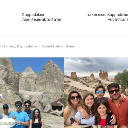
Kappadokien
Türkeireisen
Kappadoki
Abenteueraktivitäten
Privattran
 | Istanbul, Kappadokien, Pamukkale und mehr