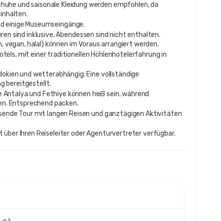
uhe und saisonale Kleidung werden empfohlen, da
inhalten.
und einige Museumseingänge.
en sind inklusive, Abendessen sind nicht enthalten.
 vegan, halal) können im Voraus arrangiert werden.
ls, mit einer traditionellen Höhlenhotelerfahrung in
dokien und wetterabhängig. Eine vollständige
g bereitgestellt.
 Antalya und Fethiye können heiß sein, während
en. Entsprechend packen.
ssende Tour mit langen Reisen und ganztägigen Aktivitäten
 über Ihren Reiseleiter oder Agenturvertreter verfügbar.