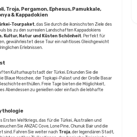
oli, Troja, Pergamon, Ephesus, Pamukkale, 
Konya & Kappadokien
ürkei-Tourpaket
, das Sie durch die ikonischsten Ziele des 
buls bis zu den surrealen Landschaften Kappadokiens 
, Kultur, Natur und Küsten Schönheit
. Perfekt für 
hen, gewährleistet diese Tour ein nahtloses Gleichgewicht 
inglichen Erlebnissen.
st
haften Kulturhauptstadt der Türkei. Erkunden Sie die 
die Blaue Moschee, der Topkapi-Palast und der Große Basar 
chichte enthüllen. Freie Tage bieten die Möglichkeit, 
hes Abendessen zu genießen oder einfach die lebhafte 
Mythologie
 Ersten Weltkriegs, das für die Türkei, Australien und 
esuchen Sie ANZAC Cove, Lone Pine, Chunuk Bair und die 
 sind. Fahren Sie weiter nach 
Troja
, der legendären Stadt, 