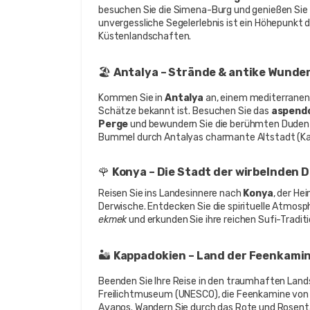
besuchen Sie die Simena-Burg und genießen Sie 
unvergessliche Segelerlebnis ist ein Höhepunkt
Küstenlandschaften.
🏖️ 
Antalya – Strände & antike Wunde
Kommen Sie in 
Antalya
 an, einem mediterranen
Schätze bekannt ist. Besuchen Sie das 
aspend
Perge
 und bewundern Sie die berühmten Duden-W
Bummel durch Antalyas charmante Altstadt (Kal
🌹 
Konya – Die Stadt der wirbelnden 
Reisen Sie ins Landesinnere nach 
Konya
, der He
Derwische. Entdecken Sie die spirituelle Atmosph
ekmek
 und erkunden Sie ihre reichen Sufi-Tradi
🏜️ 
Kappadokien – Land der Feenkami
Beenden Sie Ihre Reise in den traumhaften Lan
Freilichtmuseum (UNESCO), die Feenkamine von P
Avanos. Wandern Sie durch das Rote und Rosentäl