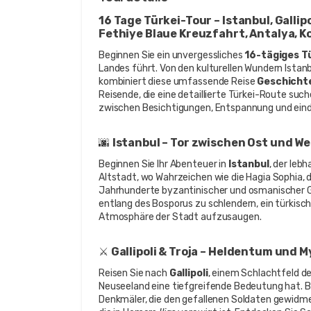
16 Tage Türkei-Tour – Istanbul, Gallip
Fethiye Blaue Kreuzfahrt, Antalya, 
Beginnen Sie ein unvergessliches 
16-tägiges T
Landes führt. Von den kulturellen Wundern Istan
kombiniert diese umfassende Reise 
Geschichte
Reisende, die eine detaillierte Türkei-Route suc
zwischen Besichtigungen, Entspannung und eindr
🌆 
Istanbul – Tor zwischen Ost und We
Beginnen Sie Ihr Abenteuer in 
Istanbul
, der leb
Altstadt, wo Wahrzeichen wie die Hagia Sophia, 
Jahrhunderte byzantinischer und osmanischer Ges
entlang des Bosporus zu schlendern, ein türkisc
Atmosphäre der Stadt aufzusaugen.
⚔️ 
Gallipoli & Troja – Heldentum und 
Reisen Sie nach 
Gallipoli
, einem Schlachtfeld des
Neuseeland eine tiefgreifende Bedeutung hat. B
Denkmäler, die den gefallenen Soldaten gewidmet