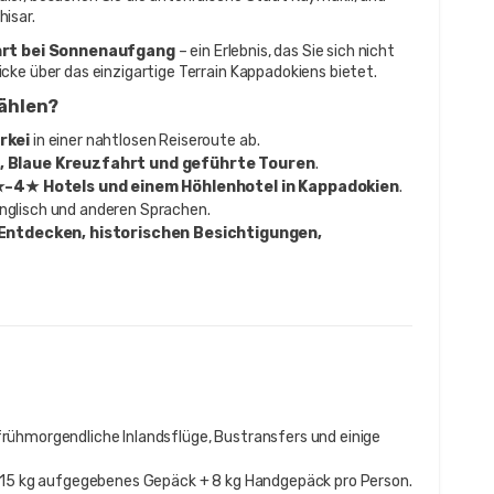
isar.
hrt bei Sonnenaufgang
 – ein Erlebnis, das Sie sich nicht 
cke über das einzigartige Terrain Kappadokiens bietet.
wählen?
rkei
 in einer nahtlosen Reiseroute ab.
s, Blaue Kreuzfahrt und geführte Touren
.
–4★ Hotels und einem Höhlenhotel in Kappadokien
.
Englisch und anderen Sprachen.
Entdecken, historischen Besichtigungen, 
ühmorgendliche Inlandsflüge, Bustransfers und einige
n 15 kg aufgegebenes Gepäck + 8 kg Handgepäck pro Person.