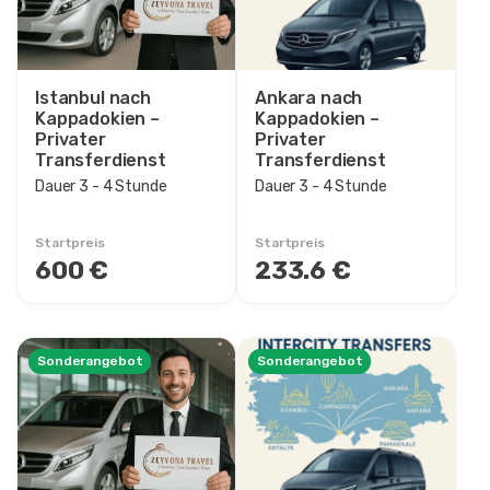
6 - 7 Stunde
7 - 8 Stunde
1 Tag
Istanbul nach
Ankara nach
Kappadokien –
Kappadokien –
2 Nacht 3 Tage
Privater
Privater
3 Nacht 4 Tage
Transferdienst
Transferdienst
4 Nacht 5 Tage
Dauer 3 - 4 Stunde
Dauer 3 - 4 Stunde
5 Nacht 6 Tage
6 Nacht 7 Tage
Startpreis
Startpreis
600 €
233.6 €
9 Nacht 10 Tage
11 Nacht 12 Tage
13 Nacht 14 Tage
15 Nacht 16 Tage
Sonderangebot
Sonderangebot