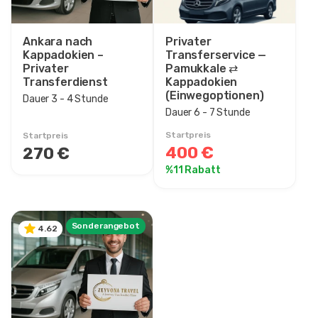
Ankara nach
Privater
Kappadokien –
Transferservice —
Privater
Pamukkale ⇄
Transferdienst
Kappadokien
(Einwegoptionen)
Dauer 3 - 4 Stunde
Dauer 6 - 7 Stunde
Startpreis
Startpreis
400 €
270 €
%11 Rabatt
Sonderangebot
4.62