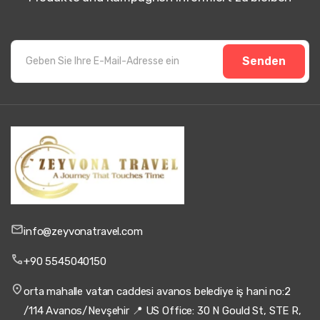
Senden
info@zeyvonatravel.com
+90 5545040150
orta mahalle vatan caddesi avanos belediye iş hani no:2
/114 Avanos/Nevşehir 📍 US Office: 30 N Gould St, STE R,