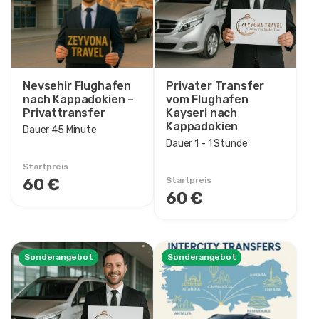
Preisklasse
0EUR
3460 EUR +
Nevsehir Flughafen
Privater Transfer
nach Kappadokien –
vom Flughafen
Tourdauer
Privattransfer
Kayseri nach
Kappadokien
45 Minute
Dauer 45 Minute
Dauer 1 - 1 Stunde
1 Stunde
1 - 1 Stunde
Startpreis
60 €
Startpreis
1 - 2 Stunde
60 €
1 - 3 Stunde
2 Stunde
2 - 2 Stunde
Sonderangebot
Sonderangebot
2 - 3 Stunde
3 Stunde
3 - 4 Stunde
5 - 6 Stunde