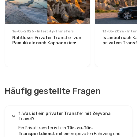
16-05-2026
Intercity-Transfers
13-05-2026
Inter
Nahtloser Privater Transfer von
Istanbul nach K
Pamukkale nach Kappadokien:
privatem Trans
Komfort zwischen zwei Ikonen
Route für stilvo
Häufig gestellte Fragen
1. Was ist ein privater Transfer mit Zeyvona
Travel?
Ein Privattransfer ist ein
Tür-zu-Tür-
Transportdienst
mit einem privaten Fahrzeug und