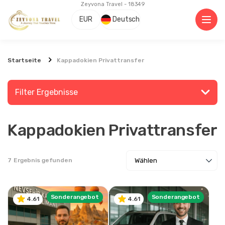
Zeyvona Travel - 18349
EUR
Deutsch
Startseite
Kappadokien Privattransfer
Filter Ergebnisse
Kappadokien Privattransfer
Suchen Sie nach einem Ort oder einer Aktivität
7
Ergebnis gefunden
Entdecken
Sonderangebot
Sonderangebot
4.61
4.61