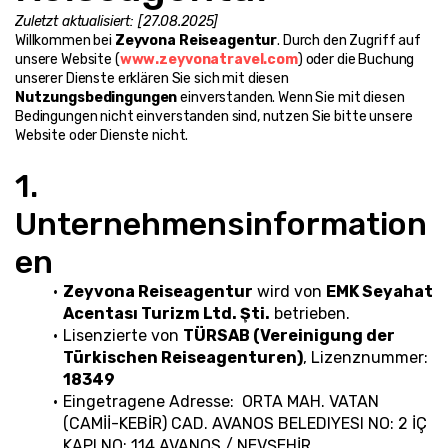
Zuletzt aktualisiert: [27.08.2025]
Willkommen bei 
Zeyvona Reiseagentur
. Durch den Zugriff auf 
unsere Website (
www.zeyvonatravel.com
) oder die Buchung 
unserer Dienste erklären Sie sich mit diesen 
Nutzungsbedingungen
 einverstanden. Wenn Sie mit diesen 
Bedingungen nicht einverstanden sind, nutzen Sie bitte unsere 
Website oder Dienste nicht.
1. 
Unternehmensinformation
en
Zeyvona Reiseagentur
 wird von 
EMK Seyahat 
Acentası Turizm Ltd. Şti.
 betrieben.
Lisenzierte von 
TÜRSAB (Vereinigung der 
Türkischen Reiseagenturen)
, Lizenznummer: 
18349
Eingetragene Adresse:  ORTA MAH. VATAN 
(CAMİİ-KEBİR) CAD. AVANOS BELEDIYESI NO: 2 İÇ 
KAPI NO: 114 AVANOS / NEVŞEHİR