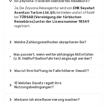
Ist Zeyvona Travel ein lizenziertes Reisebüro?
Ja. Die Zeyvona Reiseagentur wird von
EMK Seyahat
Acentası Turizm Ltd. Şti.
betrieben und ist offiziell
bei
TÜRSAB (Vereinigung der türkischen
Reisebüros) unter der Lizenznummer 18349
registriert.
Welche Zahlungsmethoden akzeptieren Sie?
Was passiert, wenn wetterabhängige Aktivitäten
(z. B. Heißluftballonfahrten) abgesagt werden?
Was ist Ihre Haftung im Falle höherer Gewalt?
9) Welches Gesetz regelt Ihre
Nutzungsbedingungen?
Wie kann ich eine Reservierung machen?