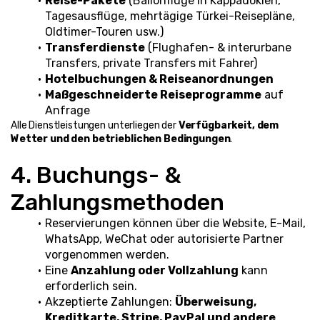
Reise-Pakete
 (Ballonflüge in Kappadokien, 
Tagesausflüge, mehrtägige Türkei-Reisepläne, 
Oldtimer-Touren usw.)
Transferdienste
 (Flughafen- & interurbane 
Transfers, private Transfers mit Fahrer)
Hotelbuchungen & Reiseanordnungen
Maßgeschneiderte Reiseprogramme
 auf 
Anfrage
Alle Dienstleistungen unterliegen der 
Verfügbarkeit, dem 
Wetter und den betrieblichen Bedingungen
.
4. Buchungs- & 
Zahlungsmethoden
Reservierungen können über die Website, E-Mail, 
WhatsApp, WeChat oder autorisierte Partner 
vorgenommen werden.
Eine 
Anzahlung oder Vollzahlung
 kann 
erforderlich sein.
Akzeptierte Zahlungen: 
Überweisung, 
Kreditkarte, Stripe, PayPal und andere 