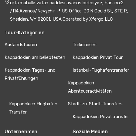
orta mahalle vatan caddesi avanos belediye iş hani no:2
/114 Avanos/Nevşehir 📍 US Office: 30 N Gould St, STE R,
Sheridan, WY 82801, USA Operated by Xfergo LLC
Tour-Kategorien
Auslandstouren
Türkeireisen
Kappadokien am beliebtesten
Kappadokien Privat Tour
Kappadokien Tages- und
Istanbul-Flughafentransfer
Privatführungen
Kappadokien
Abenteueraktivitäten
Kappadokien Flughafen
Stadt-zu-Stadt-Transfers
Transfer
Kappadokien Privattransfer
Unternehmen
Soziale Medien