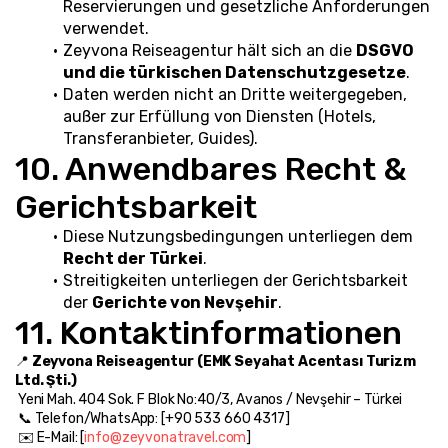
Reservierungen und gesetzliche Anforderungen 
verwendet.
Zeyvona Reiseagentur hält sich an die 
DSGVO 
und die türkischen Datenschutzgesetze
.
Daten werden nicht an Dritte weitergegeben, 
außer zur Erfüllung von Diensten (Hotels, 
Transferanbieter, Guides).
10. Anwendbares Recht & 
Gerichtsbarkeit
Diese Nutzungsbedingungen unterliegen dem 
Recht der Türkei
.
Streitigkeiten unterliegen der Gerichtsbarkeit 
der 
Gerichte von Nevşehir
.
11. Kontaktinformationen
📍 
Zeyvona Reiseagentur (EMK Seyahat Acentası Turizm 
Ltd. Şti.)
 Yeni Mah. 404 Sok. F Blok No:40/3, Avanos / Nevşehir – Türkei
 📞 Telefon/WhatsApp: [+90 533 660 4317]
 ✉️ E-Mail: [
info@zeyvonatravel.com
]