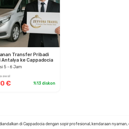
anan Transfer Pribadi
i Antalya ke Cappadocia
si 5 - 6 Jam
a awal
0 €
%13 diskon
diandalkan di Cappadocia dengan sopir profesional, kendaraan nyaman