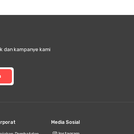
uk dan kampanye kami
m
rporat
Media Sosial
Instagram