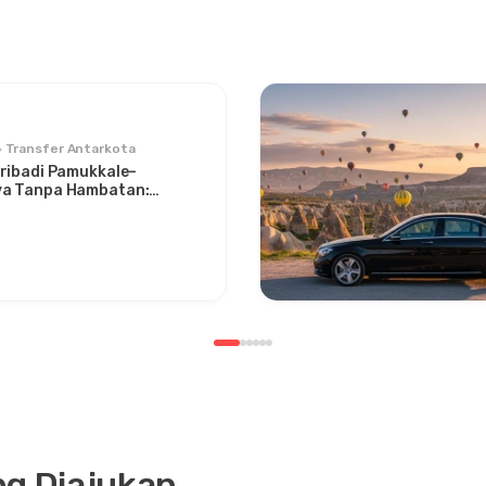
Transfer Antarkota
ribadi Pamukkale–
a Tanpa Hambatan:
n Antara Dua Ikon
ng Diajukan