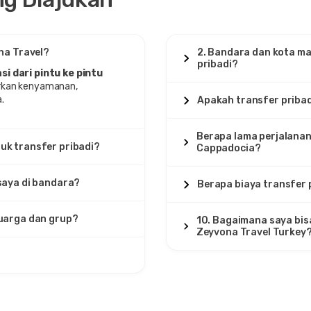
na Travel?
2. Bandara dan kota ma
pribadi?
i dari pintu ke pintu
arkan kenyamanan,
a.
Apakah transfer pribadi
Berapa lama perjalanan 
uk transfer pribadi?
Cappadocia?
saya di bandara?
Berapa biaya transfer 
luarga dan grup?
10. Bagaimana saya bis
Zeyvona Travel Turkey