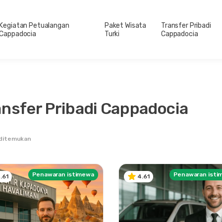
Kegiatan Petualangan
Paket Wisata
Transfer Pribadi
Cappadocia
Turki
Cappadocia
ansfer Pribadi Cappadocia
 ditemukan
Penawaran istimewa
Penawaran isti
.61
4.61