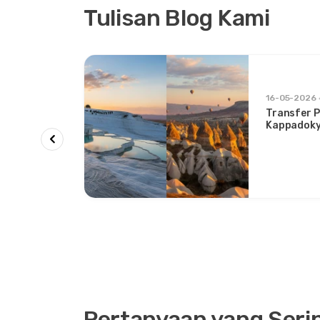
Tulisan Blog Kami
appadocia
16-05-2026
ocia &
Transfer P
n
Kappadoky
Kenyamana
Pertanyaan yang Seri