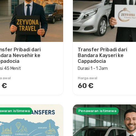
nsfer Pribadi dari
Transfer Pribadi dari
dara Nevsehir ke
Bandara Kayseri ke
padocia
Cappadocia
si 45 Menit
Durasi 1 - 1 Jam
a awal
Harga awal
 €
60 €
awaran istimewa
Penawaran istimewa