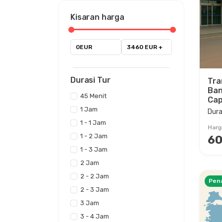
Kisaran harga
0EUR
3460 EUR +
Durasi Tur
Tra
Ban
45 Menit
Cap
1 Jam
Dura
1 - 1 Jam
Harg
1 - 2 Jam
60
1 - 3 Jam
2 Jam
2 - 2 Jam
Pen
2 - 3 Jam
3 Jam
3 - 4 Jam