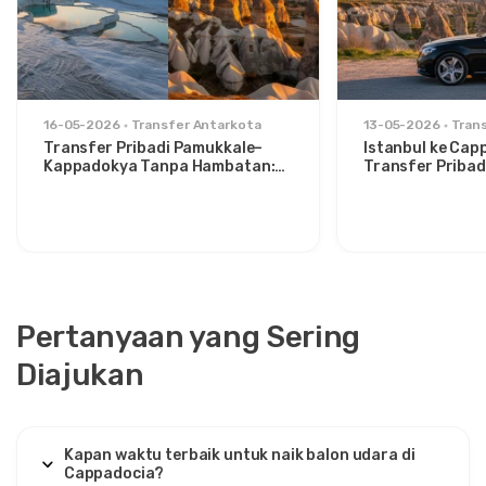
16-05-2026
Transfer Antarkota
13-05-2026
Tran
Transfer Pribadi Pamukkale–
Istanbul ke Cap
Kappadokya Tanpa Hambatan:
Transfer Pribad
Kenyamanan Antara Dua Ikon
untuk Traveler 
Pertanyaan yang Sering
Diajukan
Kapan waktu terbaik untuk naik balon udara di
Cappadocia?