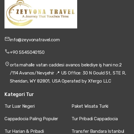
info@zeyvonatravel.com
+90 5545040150
orta mahalle vatan caddesi avanos belediye iş hani no:2
/114 Avanos/Nevşehir 📍 US Office: 30 N Gould St, STE R,
Sheridan, WY 82801, USA Operated by Xfergo LLC
Kategori Tur
Tur Luar Negeri
Paket Wisata Turki
Cappadocia Paling Populer
Tur Pribadi Cappadocia
Tur Harian & Pribadi
Transfer Bandara Istanbul