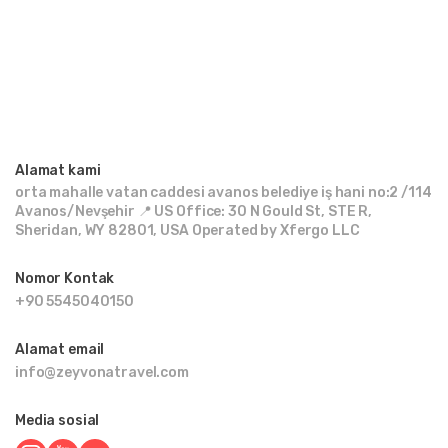
Alamat kami
orta mahalle vatan caddesi avanos belediye iş hani no:2 /114
Avanos/Nevşehir 📍 US Office: 30 N Gould St, STE R,
Sheridan, WY 82801, USA Operated by Xfergo LLC
Nomor Kontak
+90 5545040150
Alamat email
info@zeyvonatravel.com
Media sosial