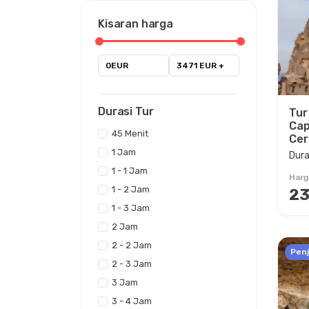
Kisaran harga
0EUR
3471 EUR +
Durasi Tur
Tur
Cap
45 Menit
Cer
1 Jam
Dura
1 - 1 Jam
Harg
1 - 2 Jam
23
1 - 3 Jam
2 Jam
2 - 2 Jam
Penj
2 - 3 Jam
3 Jam
3 - 4 Jam