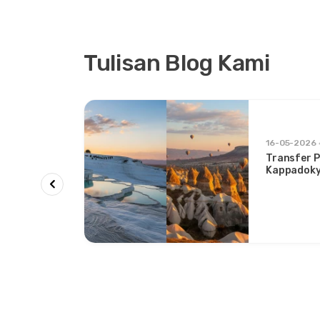
Tulisan Blog Kami
appadocia
16-05-2026
ocia &
Transfer P
n
Kappadoky
Kenyamana