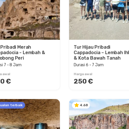
 Pribadi Merah
Tur Hijau Pribadi
padocia - Lembah &
Cappadocia – Lembah Ih
obong Peri
& Kota Bawah Tanah
si 7 - 8 Jam
Durasi 6 - 7 Jam
a awal
Harga awal
0 €
250 €
ualan terbaik
4.68