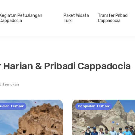
Kegiatan Petualangan
Paket Wisata
Transfer Pribadi
Cappadocia
Turki
Cappadocia
r Harian & Pribadi Cappadocia
 ditemukan
ualan terbaik
Penjualan terbaik