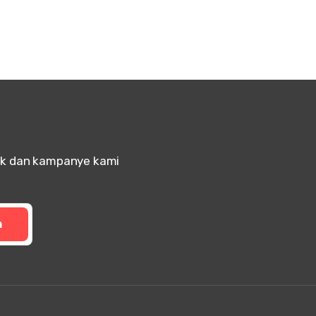
uk dan kampanye kami
m