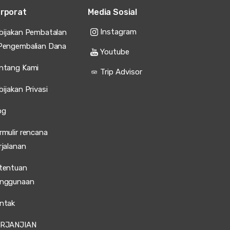
rporat
Media Sosial
Instagram
bijakan Pembatalan
Pengembalian Dana
Youtube
ntang Kami
Trip Advisor
bijakan Privasi
og
rmulir rencana
rjalanan
tentuan
nggunaan
ntak
RJANJIAN