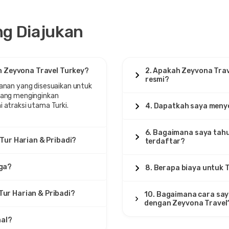
ng Diajukan
an Zeyvona Travel Turkey?
2. Apakah Zeyvona Trave
resmi?
lanan yang disesuaikan untuk
 yang menginginkan
i atraksi utama Turki.
4. Dapatkah saya menye
6. Bagaimana saya tah
 Tur Harian & Pribadi?
terdaftar?
rga?
8. Berapa biaya untuk T
Tur Harian & Pribadi?
10. Bagaimana cara say
dengan Zeyvona Travel
nal?