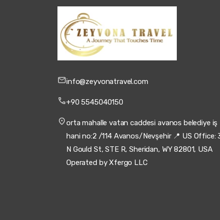
info@zeyvonatravel.com
+90 5545040150
orta mahalle vatan caddesi avanos belediye iş
hani no:2 /114 Avanos/Nevşehir 📍 US Office: 
N Gould St, STE R, Sheridan, WY 82801, USA
Operated by Xfergo LLC