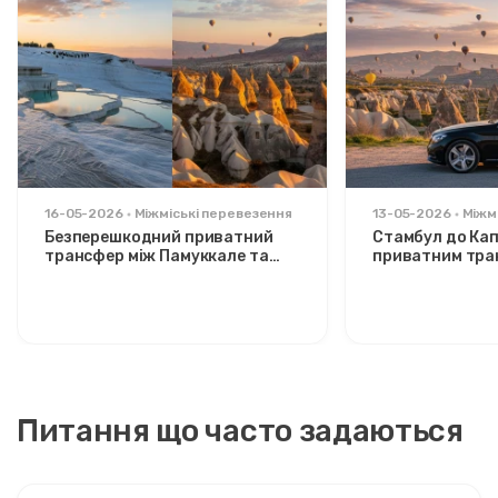
16-05-2026
Міжміські перевезення
13-05-2026
Міжм
Безперешкодний приватний
Стамбул до Кап
трансфер між Памуккале та
приватним тра
Каппадокією: комфорт між
Розслаблений 
двома іконами
стильних мандр
Питання що часто задаються