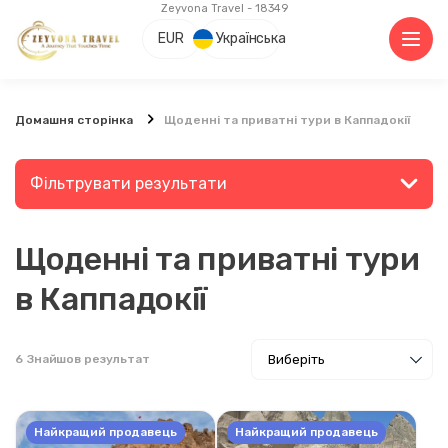
Zeyvona Travel - 18349
EUR
Українська
Домашня сторінка
Щоденні та приватні тури в Каппадокії
Фільтрувати результати
Щоденні та приватні тури
Знайдіть місце або захід
в Каппадокії
6
Знайшов результат
Відкрийте для себе
Найкращий продавець
Найкращий продавець