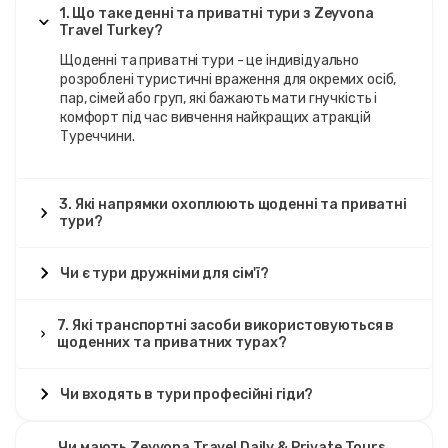
1. Що таке денні та приватні тури з Zeyvona
Travel Turkey?
Щоденні та приватні тури - це індивідуально
розроблені туристичні враження для окремих осіб,
пар, сімей або груп, які бажають мати гнучкість і
комфорт під час вивчення найкращих атракцій
Туреччини.
3. Які напрямки охоплюють щоденні та приватні
тури?
Чи є тури дружніми для сім'ї?
7. Які транспортні засоби використовуються в
щоденних та приватних турах?
Чи входять в тури професійні гіди?
Чи мають Zeyvona Travel Daily & Private Tours