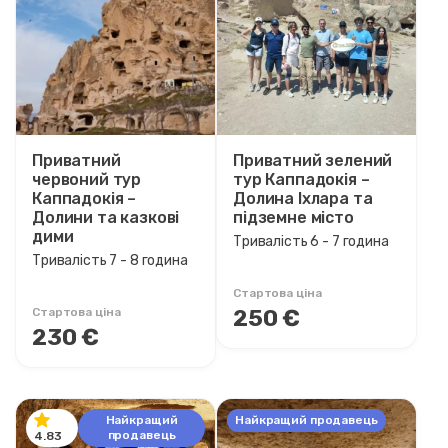
Діапазон цін
0EUR
3460 EUR +
Тривалість кола
Приватний
Приватний зелений
червоний тур
45 хвилина
тур Каппадокія –
Каппадокія –
Долина Іхлара та
1 година
Долини та казкові
підземне місто
1 - 1 година
дими
Тривалість 6 - 7 година
1 - 2 година
Тривалість 7 - 8 година
1 - 3 година
Стартова ціна
250 €
Стартова ціна
2 година
230 €
2 - 2 година
2 - 3 година
3 година
3 - 4 година
Найкращий
Найкращий продавець
продавець
4.83
5 - 6 година