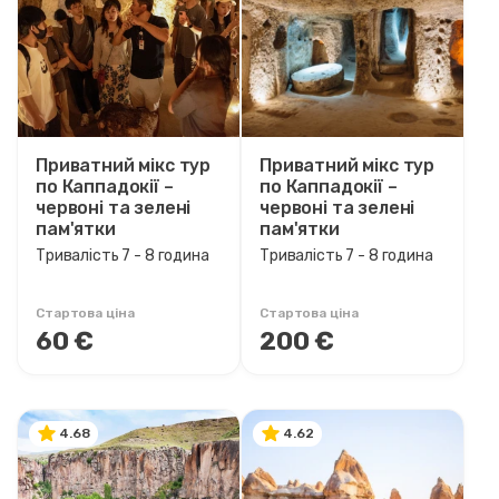
6 - 7 година
7 - 8 година
1 день
2 ніч 3 дні
3 ніч 4 дні
Приватний мікс тур
Приватний мікс тур
4 ніч 5 дні
по Каппадокії –
по Каппадокії –
червоні та зелені
червоні та зелені
5 ніч 6 дні
пам'ятки
пам'ятки
6 ніч 7 дні
Тривалість 7 - 8 година
Тривалість 7 - 8 година
9 ніч 10 дні
11 ніч 12 дні
Стартова ціна
Стартова ціна
13 ніч 14 дні
60 €
200 €
15 ніч 16 дні
4.68
4.62