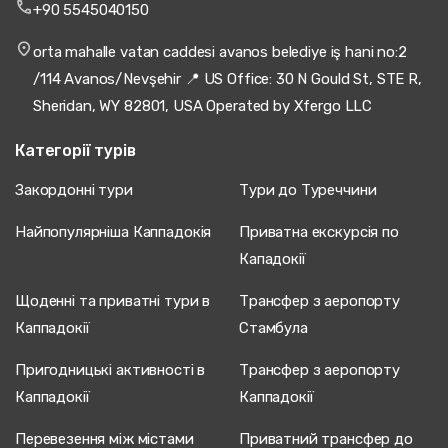
+90 5545040150
orta mahalle vatan caddesi avanos belediye iş hani no:2
/114 Avanos/Nevşehir 📍 US Office: 30 N Gould St, STE R,
Sheridan, WY 82801, USA Operated by Xfergo LLC
Категорії турів
Закордонні тури
Тури до Туреччини
Найпопулярніша Каппадокія
Приватна екскурсія по
Кападокії
Щоденні та приватні тури в
Трансфер з аеропорту
Каппадокії
Стамбула
Пригодницькі активності в
Трансфер з аеропорту
Каппадокії
Каппадокії
Перевезення між містами
Приватний трансфер до