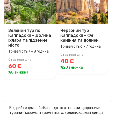
Зелений тур по
Червоний тур
Каппадокії – Долина
Каппадокії – Феї
Іхлара та підземне
каміння та долини
місто
Тривалість 6 - 7 година
Тривалість 7 - 8 година
Стартова ціна
40 €
Стартова ціна
60 €
%20 знижка
%8 знижка
Відкрийте для себе Каппадокію з нашими щоденними
турами: Гьореме, підземні міста, долини, казкові димарі