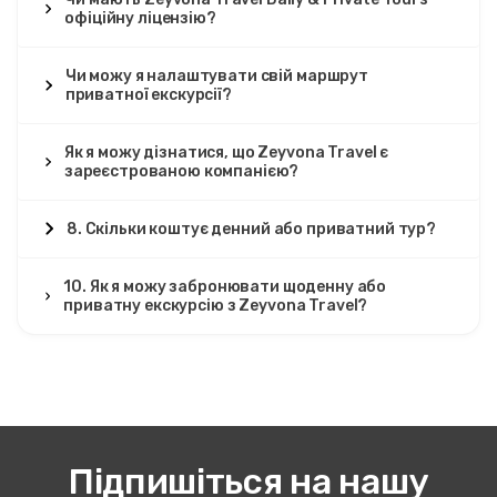
офіційну ліцензію?
Чи можу я налаштувати свій маршрут
приватної екскурсії?
Як я можу дізнатися, що Zeyvona Travel є
зареєстрованою компанією?
8. Скільки коштує денний або приватний тур?
10. Як я можу забронювати щоденну або
приватну екскурсію з Zeyvona Travel?
Підпишіться на нашу