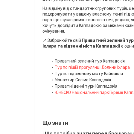
На відміну від стандартних групових турів, ц
подорожувати у вашому власному темпі під ке
пара, що шукає романтичного втечі, родина, як
хочуть дослідити Каппадокію за межами казко
очікування.
📌 Забронюйте свій 
Приватний зелений тур
Іхлара та підземні міста Каппадокії
 є одн
Приватний зелений тур Каппадокія
Тур по пішій прогулянці Долини Іхлара
Тур по підземному місту Каймакли
Монастир Селіме Каппадокія
Приватні денні тури Каппадокія
ЮНЕСКО Національний парк Гьреме Капп
Що знати
ℹ️ Що потрібно знати перед бронюван