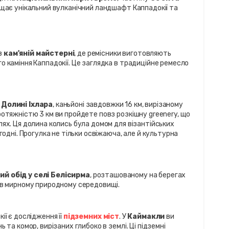
ищає унікальний вулканічний ландшафт Каппадокії та 
 
кам'яній майстерні
, де ремісники виготовляють 
о каміння Каппадокії. Це заглядка в традиційне ремесло 
 
Долині Іхлара
, каньйоні завдовжки 16 км, вирізаному 
ротяжністю 3 км ви пройдете повз розкішну greenery, що 
лях. Ця долина колись була домом для візантійських 
годні. Прогулка не тільки освіжаюча, але й культурна 
ий обід у селі Белісирма
, розташованому на берегах 
и в мирному природному середовищі.
ї є дослідження її 
підземних міст
. У 
Каймакли
 ви 
 та комор, вирізаних глибоко в землі. Ці підземні 