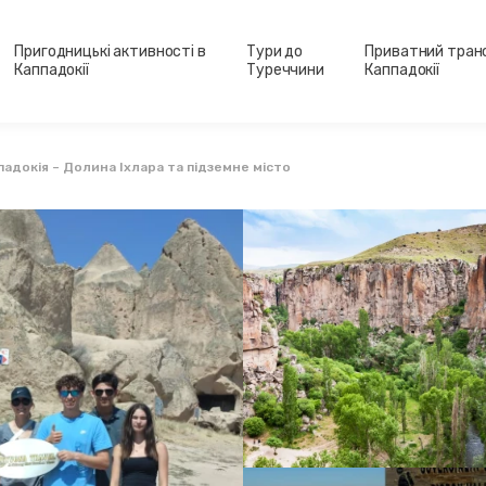
Пригодницькі активності в
Тури до
Приватний тран
Каппадокії
Туреччини
Каппадокії
адокія – Долина Іхлара та підземне місто