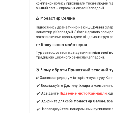
комплекси колись прихищали тисячі людей під 
в інший світ – справжня окрас Каппадокії.
⛪ Монастир Селіме
Підносячись драматично на кінці Долини Іхлар
монастир у Каппадокії. З його церквою розмір
захоплюючими краєвидами він демонструє релі
👝 Кожушкова майстерня
Тур завершується відвідуванням 
місцевої к
традицією шкіряного ремесла Каппадокії.
🌟 Чому обрати Приватний зелений т
✔️ Охоплює природу + історію + культуру Капп
 ✔️ Досліджуйте 
Долину Іхлара
 з мальовнич
 ✔️ Відвідайте 
Підземне місто Каймакли
, о
 ✔️ Відкрийте для себе 
Монастир Селіме
, вр
 ✔️ Насолоджуйтесь панорамними зупинками в