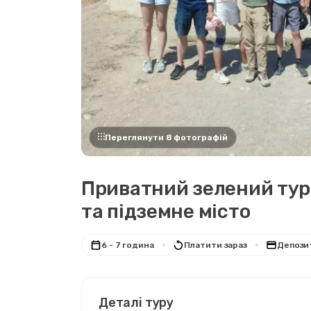
Переглянути 8 фотографій
Приватний зелений тур 
та підземне місто
6 - 7 година
Платити зараз
Депози
Деталі туру