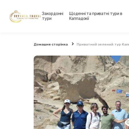
Закордонні
Щоденні та приватні тури в
тури
Каппадокії
Домашня сторінка
Приватний зелений тур Капп