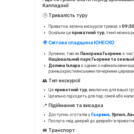
Каппадокії
🕒 Тривалість туру
Приватна зелена екскурсія триває з
09:30
Оскільки це
приватний тур
, темп можна р
🌍 Світова спадщина ЮНЕСКО
Зупинки, такі як
Панорама Гьореме
, є ча
Національний парк Гьореме та скельні
Долина Іхлара
є одним з наймальовничіших
ранньохристиянськими печерними церквам
👥 Тип екскурсії
Це
приватний тур
, виключно для вашої гр
Ідеально підходить для пар, сімей або мали
📍 Підіймання та висадка
Доступно з готелів у
Гьореме
, Ургюп, Ав
Послуга «від дверей до дверей» в приватн
🚐 Транспорт