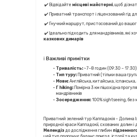
 ✔️ Відвідайте 
місцеві майстерні
, щоб дізна
 ✔️ Приватний транспорт і ліцензований гід 
 ✔️ Гнучкий маршрут, пристосований до вашо
 ✔️ Ідеально підходить для мандрівників, які хо
казкових димарів
ℹ️ Важливі примітки
Тривалість:
 ~7–8 годин (09:30 – 17:30)
Тип туру:
 Приватний (тільки ваша груп
Мови:
 Англійська, китайська, іспанськ
Г hiking:
 Помірна 3 км пішохідна прогуля
мандрівників
Зосередження:
 100% sightseeing, без
Приватний зелений тур Каппадокія – Долина Іх
природної краси Каппадокії, схованих долин і
Мелендіз
 до дослідження глибин 
підземного
цей тур пропонує баланс пригод, історії та ку