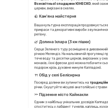
Всесвітньої спадщини ЮНЕСКО
, який зах
церкви, вирізані в скелях.
🪨 Кам'яна майстерня
Ваша культурна експлорація продовжується в
прикраси та декоративні вироби з вулканічног
регіону.
🌿 Долина Іхлара (3 км пішки)
Серце Зеленого туру розміщене в дивовижній
річкою Мелендіз. На мальовничій прогулянці п
тече воду та десятки церков, вирізаних у ске
монахів, і їхні фрески досі можна побачити сьо
подорож крізь духовне минуле Каппадокії.
🍴 Обід у селі Белісирма
Посеред долини ви зупинитесь на 
традиційн
річки. Скуштуйте місцеві анатолійські страв
🔦 Підземне місто Каймакли
Одним з найбільш унікальних досвідів Каппадокі
спуститесь у лабіринт тунелів, каплиць, кухонь