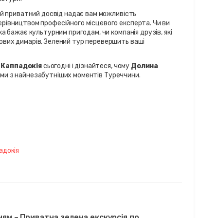
ей приватний досвід надає вам можливість 
рівництвом професійного місцевого експерта. Чи ви 
а бажає культурним пригодам, чи компанія друзів, які 
вих димарів, Зелений тур перевершить ваші 
 Каппадокія
 сьогодні і дізнайтеся, чому 
Долина 
ими з найнезабутніших моментів Туреччини.
адокія
ням – Приватна зелена екскурсія по