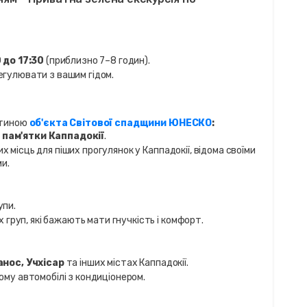
 до 17:30
(приблизно 7–8 годин).
егулювати з вашим гідом.
стиною
об'єкта Світової спадщини ЮНЕСКО
:
 пам'ятки Каппадокії
.
 місць для піших прогулянок у Каппадокії, відома своїми
и.
упи.
х груп, які бажають мати гнучкість і комфорт.
анос, Учхісар
та інших містах Каппадокії.
ому автомобілі з кондиціонером.