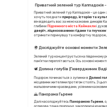
 Приватний зелений тур Каппадокія –
Приватний зелений тур Каппадокія – це один з
хочуть поєднати 
природу, історію та куль
він відводить вас за межі казкових димарів Ка
глибини 
Підземного міста Каймакли
 і духо
двері», ліцензованими гідами та гнучким
отримати поринувшу та комфортну подорож, д
🌍 Досліджуйте основні моменти Зел
Зелений тур концентрується на південному регі
пам'ятки переплітаються. Ось основні момент
🕊️ Долина голубів (Гюверджиник Ваді
Подорож починається з зупинки в 
Долині го
місцевими жителями протягом століть. З цьо
мальовничими краєвидами, усіяними казковим
🌄 Панорама Гьреме
Далі насолоджуйтесь 
Панорамою Гьреме
, 
оглядова точка пропонує захоплюючі краєвид