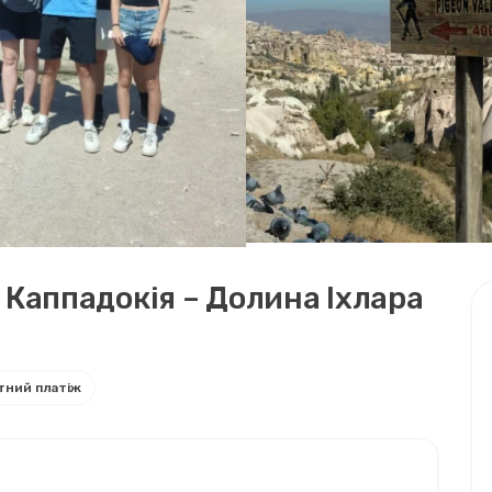
Каппадокія – Долина Іхлара
тний платіж