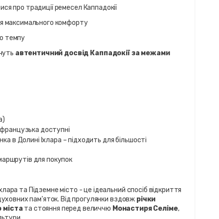
тися про традиції ремесел Каппадокії
для максимального комфорту
го темпу
чуть 
автентичний досвід Каппадокії за межами 
а)
а, французька доступні
нка в Долині Іхлара – підходить для більшості 
 маршрутів для покупок
лара та Підземне місто - це ідеальний спосіб відкриття 
 духовних пам'яток. Від прогулянки вздовж 
річки 
 міста
 та стояння перед величчю 
Монастиря Селіме
, 
льтури.