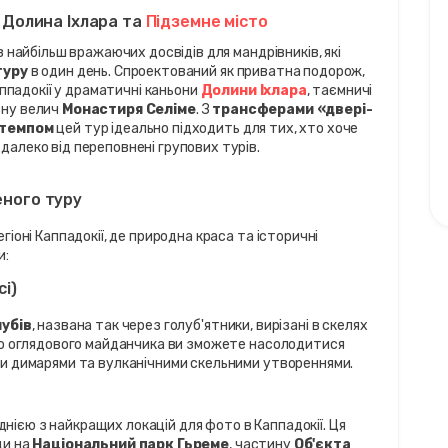
 Долина Іхлара та 
Підземне місто
 найбільш вражаючих досвідів для мандрівників, які 
туру
 в один день. Спроектований як приватна подорож, 
ппадокії у драматичні каньони 
Долини Іхлара
, таємничі 
вну велич 
Монастиря Селіме
. З 
трансферами «двері-
 темпом
 цей тур ідеально підходить для тих, хто хоче 
алеко від переповнені групових турів.
еного туру
оні Каппадокії, де природна краса та історичні 
и:
сі)
лубів
, названа так через голуб'ятники, вирізані в скелях 
го оглядового майданчика ви зможете насолодитися 
и димарями та вулканічними скельними утвореннями.
однією з найкращих локацій для фото в Каппадокії. Ця 
и на 
Національний парк Гьреме
, частину 
Об'єкта 