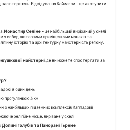
час вторгнень. Відвідування Каймакли – це як ступити 
а, 
Монастир Селіме
 – це найбільший вирізаний у скелі 
ом з собор, житловими приміщеннями монахів та 
гійну історію та архітектурну майстерність регіону.
ожушкової майстерні
, де ви можете спостерігати за 
ур?
адокії в один день
ою прогулянкою 3 км
дин з найбільших підземних комплексів Каппадокії
ажаюче релігійне місце, вирізане у скелі
 
Долині голубів та Панорамі Гьреме