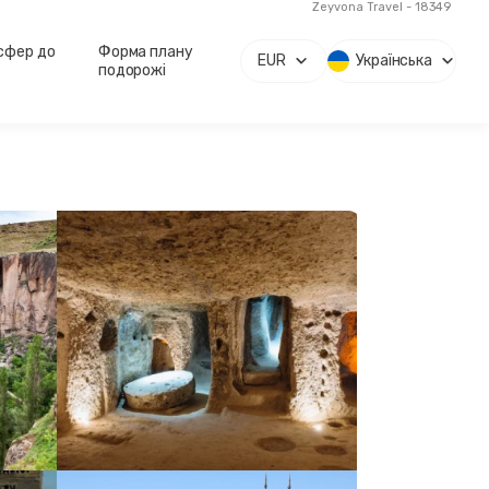
Zeyvona Travel - 18349
сфер до
Форма плану
EUR
Українська
подорожі