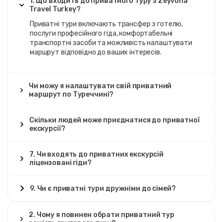
1. Що входить до приватного туру з Zeyvona
Travel Turkey?
Приватні тури включають трансфер з готелю,
послуги професійного гіда, комфортабельні
транспортні засоби та можливість налаштувати
маршрут відповідно до ваших інтересів.
Чи можу я налаштувати свій приватний
маршрут по Туреччині?
Скільки людей може приєднатися до приватної
екскурсії?
7. Чи входять до приватних екскурсій
ліцензовані гіди?
9. Чи є приватні тури дружніми до сімей?
2. Чому я повинен обрати приватний тур