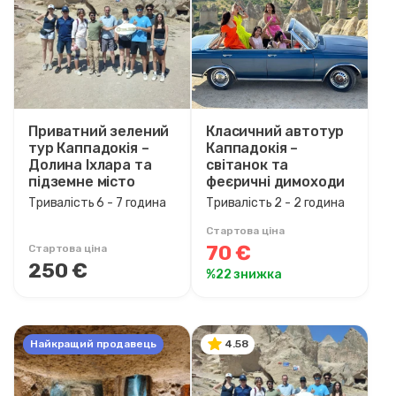
6 - 7 година
7 - 8 година
1 день
2 ніч 3 дні
3 ніч 4 дні
Приватний зелений
Класичний автотур
4 ніч 5 дні
тур Каппадокія –
Каппадокія –
Долина Іхлара та
світанок та
5 ніч 6 дні
підземне місто
феєричні димоходи
6 ніч 7 дні
Тривалість 6 - 7 година
Тривалість 2 - 2 година
9 ніч 10 дні
Стартова ціна
11 ніч 12 дні
70 €
Стартова ціна
13 ніч 14 дні
250 €
%22 знижка
15 ніч 16 дні
Найкращий продавець
4.58