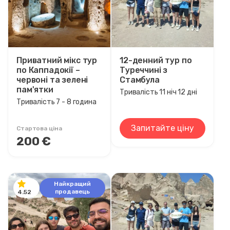
Приватний мікс тур
12-денний тур по
по Каппадокії –
Туреччині з
червоні та зелені
Стамбула
пам'ятки
Тривалість 11 ніч 12 дні
Тривалість 7 - 8 година
Запитайте ціну
Стартова ціна
200 €
Найкращий
продавець
4.52