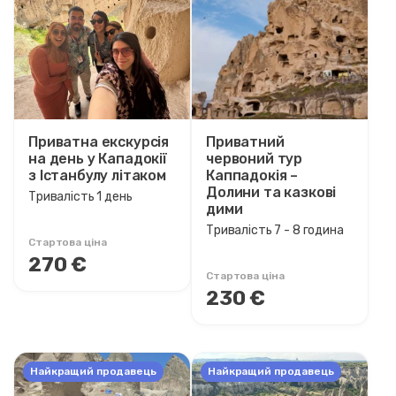
Діапазон цін
0EUR
3458 EUR +
Тривалість кола
Приватна екскурсія
Приватний
на день у Кападокії
45 хвилина
червоний тур
з Істанбулу літаком
Каппадокія –
1 година
Долини та казкові
Тривалість 1 день
1 - 1 година
дими
1 - 2 година
Тривалість 7 - 8 година
Стартова ціна
1 - 3 година
270 €
2 година
Стартова ціна
230 €
2 - 2 година
2 - 3 година
3 година
Найкращий продавець
3 - 4 година
Найкращий продавець
5 - 6 година