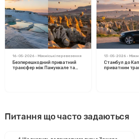
16-05-2026
Міжміські перевезення
13-05-2026
Міжм
Безперешкодний приватний
Стамбул до Кап
трансфер між Памуккале та
приватним тра
Каппадокією: комфорт між
Розслаблений 
двома іконами
стильних мандр
Питання що часто задаються