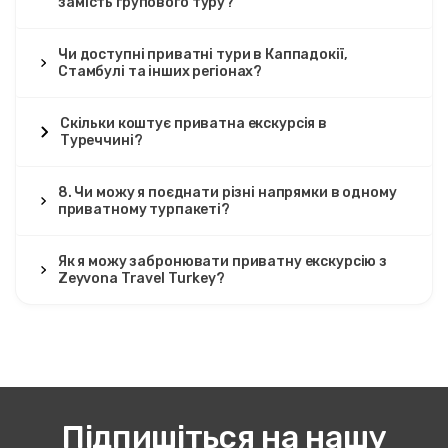
замість групового туру?
Чи доступні приватні тури в Каппадокії,
Стамбулі та інших регіонах?
Скільки коштує приватна екскурсія в
Туреччині?
8. Чи можу я поєднати різні напрямки в одному
приватному турпакеті?
Як я можу забронювати приватну екскурсію з
Zeyvona Travel Turkey?
Підпишіться на нашу