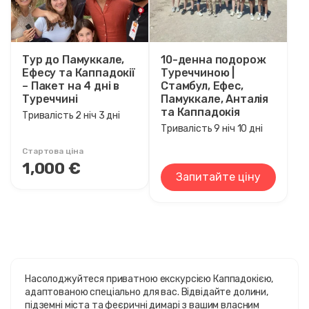
Тур до Памуккале,
10-денна подорож
Ефесу та Каппадокії
Туреччиною |
– Пакет на 4 дні в
Стамбул, Ефес,
Туреччині
Памуккале, Анталія
та Каппадокія
Тривалість 2 ніч 3 дні
Тривалість 9 ніч 10 дні
Стартова ціна
1,000 €
Запитайте ціну
Насолоджуйтеся приватною екскурсією Каппадокією,
адаптованою спеціально для вас. Відвідайте долини,
підземні міста та феєричні димарі з вашим власним