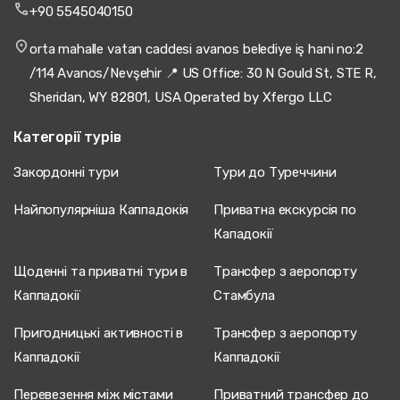
+90 5545040150
orta mahalle vatan caddesi avanos belediye iş hani no:2
/114 Avanos/Nevşehir 📍 US Office: 30 N Gould St, STE R,
Sheridan, WY 82801, USA Operated by Xfergo LLC
Категорії турів
Закордонні тури
Тури до Туреччини
Найпопулярніша Каппадокія
Приватна екскурсія по
Кападокії
Щоденні та приватні тури в
Трансфер з аеропорту
Каппадокії
Стамбула
Пригодницькі активності в
Трансфер з аеропорту
Каппадокії
Каппадокії
Перевезення між містами
Приватний трансфер до