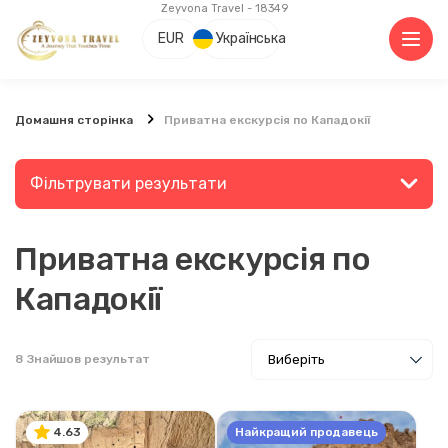
Zeyvona Travel - 18349
EUR
Українська
Домашня сторінка
Приватна екскурсія по Кападокії
Фільтрувати результати
Приватна екскурсія по
Знайдіть місце або захід
Кападокії
8
Знайшов результат
Відкрийте для себе
Найкращий продавець
4.63