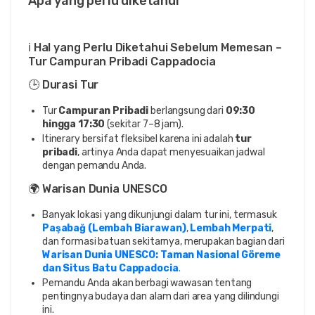
Apa yang perlu diketahui
ℹ️ Hal yang Perlu Diketahui Sebelum Memesan –
Tur Campuran Pribadi Cappadocia
🕒 Durasi Tur
Tur
Campuran Pribadi
berlangsung dari
09:30
hingga 17:30
(sekitar 7–8 jam).
Itinerary bersifat fleksibel karena ini adalah
tur
pribadi
, artinya Anda dapat menyesuaikan jadwal
dengan pemandu Anda.
🌍 Warisan Dunia UNESCO
Banyak lokasi yang dikunjungi dalam tur ini, termasuk
Paşabağ (Lembah Biarawan)
,
Lembah Merpati
,
dan formasi batuan sekitarnya, merupakan bagian dari
Warisan Dunia UNESCO: Taman Nasional Göreme
dan Situs Batu Cappadocia
.
Pemandu Anda akan berbagi wawasan tentang
pentingnya budaya dan alam dari area yang dilindungi
ini.