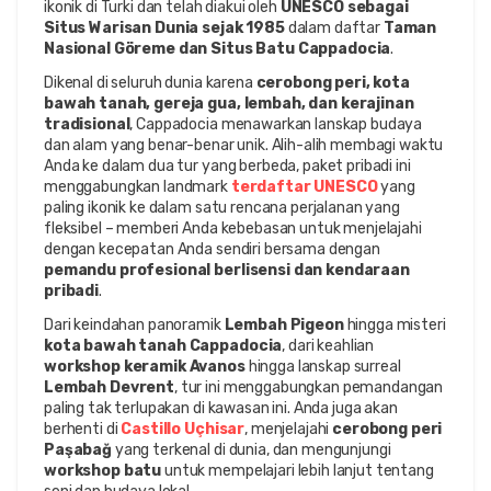
ikonik di Turki dan telah diakui oleh 
UNESCO sebagai 
Situs Warisan Dunia sejak 1985
 dalam daftar 
Taman 
Nasional Göreme dan Situs Batu Cappadocia
.
Dikenal di seluruh dunia karena 
cerobong peri, kota 
bawah tanah, gereja gua, lembah, dan kerajinan 
tradisional
, Cappadocia menawarkan lanskap budaya 
dan alam yang benar-benar unik. Alih-alih membagi waktu 
Anda ke dalam dua tur yang berbeda, paket pribadi ini 
menggabungkan landmark 
terdaftar UNESCO
 yang 
paling ikonik ke dalam satu rencana perjalanan yang 
fleksibel – memberi Anda kebebasan untuk menjelajahi 
dengan kecepatan Anda sendiri bersama dengan 
pemandu profesional berlisensi dan kendaraan 
pribadi
.
Dari keindahan panoramik 
Lembah Pigeon
 hingga misteri 
kota bawah tanah Cappadocia
, dari keahlian 
workshop keramik Avanos
 hingga lanskap surreal 
Lembah Devrent
, tur ini menggabungkan pemandangan 
paling tak terlupakan di kawasan ini. Anda juga akan 
berhenti di 
Castillo Uçhisar
, menjelajahi 
cerobong peri 
Paşabağ
 yang terkenal di dunia, dan mengunjungi 
workshop batu
 untuk mempelajari lebih lanjut tentang 