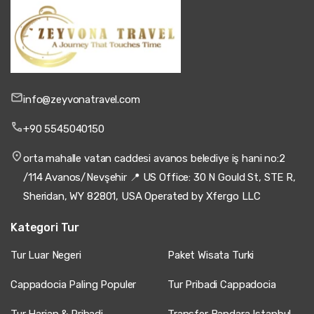
info@zeyvonatravel.com
+90 5545040150
orta mahalle vatan caddesi avanos belediye iş hani no:2
/114 Avanos/Nevşehir 📍 US Office: 30 N Gould St, STE R,
Sheridan, WY 82801, USA Operated by Xfergo LLC
Kategori Tur
Tur Luar Negeri
Paket Wisata Turki
Cappadocia Paling Populer
Tur Pribadi Cappadocia