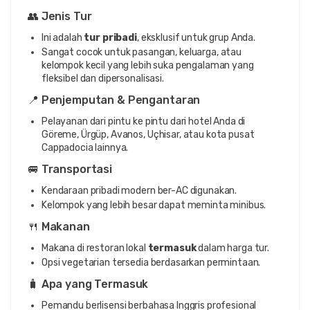
👥 Jenis Tur
Ini adalah
tur pribadi
, eksklusif untuk grup Anda.
Sangat cocok untuk pasangan, keluarga, atau
kelompok kecil yang lebih suka pengalaman yang
fleksibel dan dipersonalisasi.
📍 Penjemputan & Pengantaran
Pelayanan dari pintu ke pintu dari hotel Anda di
Göreme, Ürgüp, Avanos, Uçhisar, atau kota pusat
Cappadocia lainnya.
🚐 Transportasi
Kendaraan pribadi modern ber-AC digunakan.
Kelompok yang lebih besar dapat meminta minibus.
🍴 Makanan
Makana di restoran lokal
termasuk
dalam harga tur.
Opsi vegetarian tersedia berdasarkan permintaan.
🧳 Apa yang Termasuk
Pemandu berlisensi berbahasa Inggris profesional