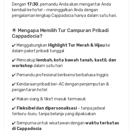
Dengan 
17:30
, pemandu Anda akan mengantar Anda 
kembali ke hotel – meninggalkan Anda dengan 
pengalaman lengkap Cappadocia hanya dalam satu hari.
🌟 Mengapa Memilih Tur Campuran Pribadi 
Cappadocia?
✔️ Menggabungkan 
Highlight Tur Merah & Hijau
 ke 
dalam paket pribadi tunggal
✔️ Mencakup 
lembah, kota bawah tanah, kastil, dan 
workshop
 dalam satu hari
✔️ Pemandu profesional berlisensi berbahasa Inggris
✔️ Kendaraan pribadi ber-AC dengan penjemputan & 
pengantaran hotel
✔️ Makan siang & tiket masuk termasuk
✔️ 
Fleksibel dan dipersonalisasi
 – tanpa jadwal 
terburu-buru, tanpa belanja yang dipaksakan
✔️ Sempurna untuk wisatawan dengan 
waktu terbatas 
di Cappadocia