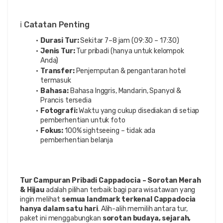
ℹ️ Catatan Penting
Durasi Tur:
 Sekitar 7–8 jam (09:30 – 17:30)
Jenis Tur:
 Tur pribadi (hanya untuk kelompok 
Anda)
Transfer:
 Penjemputan & pengantaran hotel 
termasuk
Bahasa:
 Bahasa Inggris, Mandarin, Spanyol & 
Prancis tersedia
Fotografi:
 Waktu yang cukup disediakan di setiap 
pemberhentian untuk foto
Fokus:
 100% sightseeing – tidak ada 
pemberhentian belanja
Tur Campuran Pribadi Cappadocia – Sorotan Merah 
& Hijau
 adalah pilihan terbaik bagi para wisatawan yang 
ingin melihat 
semua landmark terkenal Cappadocia 
hanya dalam satu hari
. Alih-alih memilih antara tur, 
paket ini menggabungkan 
sorotan budaya, sejarah, 