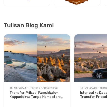
Tulisan Blog Kami
16-05-2026
Transfer Antarkota
13-05-2026
Tran
Transfer Pribadi Pamukkale–
Istanbul ke Cap
Kappadokya Tanpa Hambatan:
Transfer Pribad
Kenyamanan Antara Dua Ikon
untuk Traveler 