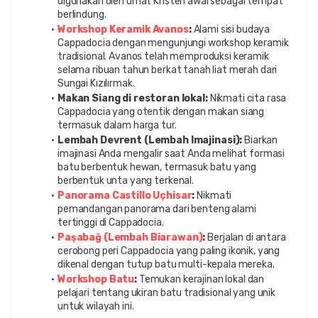
digunakan oleh umat Kristen awal sebagai tempat 
berlindung.
Workshop Keramik Avanos
:
 Alami sisi budaya 
Cappadocia dengan mengunjungi workshop keramik 
tradisional. Avanos telah memproduksi keramik 
selama ribuan tahun berkat tanah liat merah dari 
Sungai Kızılırmak.
Makan Siang di restoran lokal:
 Nikmati cita rasa 
Cappadocia yang otentik dengan makan siang 
termasuk dalam harga tur.
Lembah Devrent (Lembah Imajinasi):
 Biarkan 
imajinasi Anda mengalir saat Anda melihat formasi 
batu berbentuk hewan, termasuk batu yang 
berbentuk unta yang terkenal.
Panorama Castillo Uçhisar
:
 Nikmati 
pemandangan panorama dari benteng alami 
tertinggi di Cappadocia.
Paşabağ (Lembah Biarawan)
:
 Berjalan di antara 
cerobong peri Cappadocia yang paling ikonik, yang 
dikenal dengan tutup batu multi-kepala mereka.
Workshop Batu
:
 Temukan kerajinan lokal dan 
pelajari tentang ukiran batu tradisional yang unik 
untuk wilayah ini.