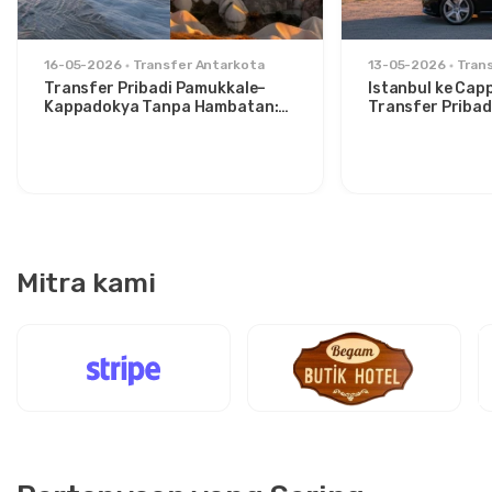
16-05-2026
Transfer Antarkota
13-05-2026
Tran
Transfer Pribadi Pamukkale–
Istanbul ke Cap
Kappadokya Tanpa Hambatan:
Transfer Pribad
Kenyamanan Antara Dua Ikon
untuk Traveler 
Mitra kami