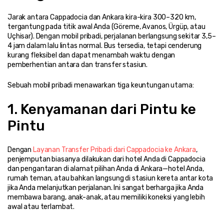
Jarak antara Cappadocia dan Ankara kira-kira 300–320 km, 
tergantung pada titik awal Anda (Göreme, Avanos, Ürgüp, atau 
Uçhisar). Dengan mobil pribadi, perjalanan berlangsung sekitar 3,5–
4 jam dalam lalu lintas normal. Bus tersedia, tetapi cenderung 
kurang fleksibel dan dapat menambah waktu dengan 
pemberhentian antara dan transfer stasiun.
Sebuah mobil pribadi menawarkan tiga keuntungan utama:
1. Kenyamanan dari Pintu ke 
Pintu
Dengan 
Layanan Transfer Pribadi dari Cappadocia ke Ankara
, 
penjemputan biasanya dilakukan dari hotel Anda di Cappadocia 
dan pengantaran di alamat pilihan Anda di Ankara—hotel Anda, 
rumah teman, atau bahkan langsung di stasiun kereta antar kota 
jika Anda melanjutkan perjalanan. Ini sangat berharga jika Anda 
membawa barang, anak-anak, atau memiliki koneksi yang lebih 
awal atau terlambat.