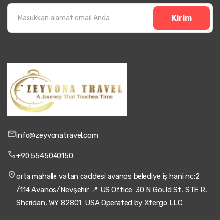
Kirim
info@zeyvonatravel.com
+90 5545040150
orta mahalle vatan caddesi avanos belediye iş hani no:2
/114 Avanos/Nevşehir 📍 US Office: 30 N Gould St, STE R,
Sheridan, WY 82801, USA Operated by Xfergo LLC