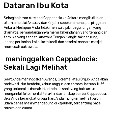
Dataran Ibu Kota
Sebagian besar rute dari Cappadocia ke Ankara mengikuti jalan 
utama melalui Aksaray dan Kırşehir sebelum mencapai pinggiran 
Ankara. Meskipun Anda tidak melewati jalur pegunungan yang 
dramatis, pemandangannya memiliki keindahan yang tenang dan 
terbuka yang sangat "Anatolia Tengah": langit tak berujung, 
ladang pertanian, kota-kota kecil, dan sesekali menara masjid 
memecah cakrawala.
 meninggalkan Cappadocia: 
Sekali Lagi Melihat
Saat Anda meninggalkan Avanos, Göreme, atau Ürgüp, Anda akan 
melewati jalur berdebu, kebun anggur, dan formasi batuan tuff 
yang terkenal di daerah ini. Ini adalah saat yang baik untuk 
mengambil foto mental terakhir dari lanskap surreal Cappadocia. 
Jika Anda berangkat di pagi hari, Anda mungkin melihat balon 
udara panas masih mengapung di kejauhan, tergantung pada 
musim dan cuaca.