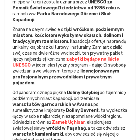
miejsc w Turcji i została uznana przez 
UNESCO za 
Pomnik Światowego Dziedzictwa od 1985 roku
 w 
ramach ww. 
Parku Narodowego Göreme i Skał 
Kapadocji
.
Znana na całym świecie dzięki 
wróżkom, podziemnym 
miastom, kościołom wykutym w skałach, dolinom i 
tradycyjnym rzemiosłom
, Kapadocja oferuje naprawdę 
unikalny krajobraz kulturowy i naturalny. Zamiast dzielić 
swój czas na dwie różne wycieczki, ten prywatny pakiet 
łączy najbardziej ikoniczne 
zabytki będące na liście 
UNESCO
 w jeden elastyczny program – dając Ci swobodę 
zwiedzania we własnym tempie z 
licencjonowanym 
profesjonalnym przewodnikiem i prywatnym 
pojazdem
.
Od panoramicznego piękna 
Doliny Gołębiej
 po tajemnicę 
podziemnych miast Kapadocji, od rzemiosła 
warsztatów garncarskich w Avanos
 po 
surrealistyczne krajobrazy 
Doliny Devrent
, ta wycieczka 
łączy w sobie najbardziej niezapomniane widoki regionu. 
Odwiedzisz również 
Zamek Uçhisar
, eksplorujesz 
światowej sławy 
wróżki w Paşabağ
, a także odwiedzisz 
warsztat kamieniarski
, aby dowiedzieć się więcej o 