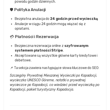
powodu godzin dziennych.
🛡️ Polityka Anulacji
Bezpłatna anulacja do
24 godzin przed wycieczką
.
Anulacje w ciągu 24 godzin mogą wiązać się z
opłatami.
💳 Płatności i Rezerwacja
Bezpieczna rezerwacja online z
szyfrowanym
systemem płatności Stripe
.
Akceptowane są wszystkie główne karty kredytowe i
debetowe.
📌 Ta sekcja zawiera następujące słowa kluczowe do SEO:
Szczegóły Prywatnej Mieszanej Wycieczki po Kapadocji,
wycieczka UNESCO Göreme, notatki o prywatnej
wycieczce po Kapadocji, co wiedzieć przed wycieczką po
Kapadocji, pakiet turystyczny Kapadocja
.