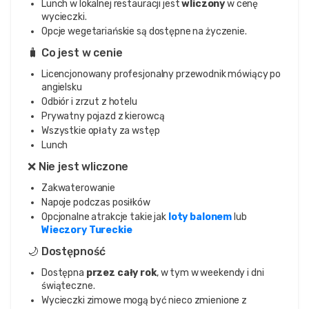
Lunch w lokalnej restauracji jest
wliczony
w cenę
wycieczki.
Opcje wegetariańskie są dostępne na życzenie.
🧳 Co jest w cenie
Licencjonowany profesjonalny przewodnik mówiący po
angielsku
Odbiór i zrzut z hotelu
Prywatny pojazd z kierowcą
Wszystkie opłaty za wstęp
Lunch
❌ Nie jest wliczone
Zakwaterowanie
Napoje podczas posiłków
Opcjonalne atrakcje takie jak
loty balonem
lub
Wieczory Tureckie
🌙 Dostępność
Dostępna
przez cały rok
, w tym w weekendy i dni
świąteczne.
Wycieczki zimowe mogą być nieco zmienione z