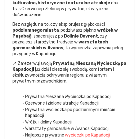
kulturalne, historyczne i naturalne atrakcje
 obu 
tras Czerwonej i Zielonej w prywatne, elastyczne 
doświadczenie.
Bez względu na to, czy eksplorujesz głębokości 
podziemnego miasta
, podziwiasz piękno 
wróżek w 
Paşabağ
, spacerujesz po 
Dolinie Devrent
, czy 
poznajesz starożytne tradycje w 
warsztatach 
garncarskich w Avanos
, ta wycieczka zapewnia pełną 
przygodę w Kapadocji.
📌 Zarezerwuj swoją 
Prywatną Mieszaną Wycieczkę po 
Kapadocji
 już dziś i ciesz się swobodą, komfortem i 
ekskluzywnością odkrywania regionu z własnym 
prywatnym przewodnikiem.
Prywatna Mieszana Wycieczka po Kapadocji
Czerwone i zielone atrakcje Kapadocji
Prywatna wycieczka po podziemnym mieście 
Kapadocji
Wróżki i doliny Kapadocji
Warsztaty garncarskie w Avanos Kapadocji
Najlepsze prywatne 
wycieczki po Kapadocji