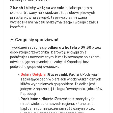
lokalnej sztuce i kulturze.
Z 
lunch i bilety wstępu w cenie
, a także program 
skoncentrowany na zwiedzaniu (bez obowiązkowych 
przystanków na zakupy), ta prywatna mieszana 
wycieczka ma na celu maksymalizację Twojego czasu i 
komfortu.
🌟 Czego się spodziewać
Twój dzień zaczyna się 
odbioru z hotelu o 09:30
 przez 
osobistego przewodnika i kierowcę. W ciągu dnia 
podróżujesz nowoczesnym, klimatyzowanym pojazdem, 
odwiedzając najsłynniejsze zabytki Kapadocji bez 
pośpiechu grupowej wycieczki.
Dolina Gołębia
 (Güvercinlik Vadisi):
 Podziwiaj 
zapierające dech w piersiach widoki wulkanicznych 
klifów wypełnionych gołębnikiem. Ta dolina jest 
jednym z najszerzej fotografowanych krajobrazów 
Kapadocji.
Podziemne Miasto:
 Zeszyń do starożytnych 
miast wielopoziomowych regionu, z tunelami, 
kaplicami i pomieszczeniami używanymi przez 