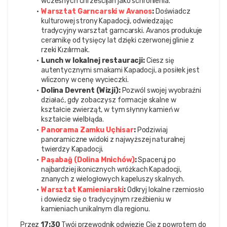
wczesnych chrześcijan jako schronienia.
Warsztat Garncarski w Avanos
:
 Doświadcz 
kulturowej strony Kapadocji, odwiedzając 
tradycyjny warsztat garncarski. Avanos produkuje 
ceramikę od tysięcy lat dzięki czerwonej glinie z 
rzeki Kızılırmak.
Lunch w lokalnej restauracji:
 Ciesz się 
autentycznymi smakami Kapadocji, a posiłek jest 
wliczony w cenę wycieczki.
Dolina Devrent (Wizji):
 Pozwól swojej wyobraźni 
działać, gdy zobaczysz formacje skalne w 
kształcie zwierząt, w tym słynny kamień w 
kształcie wielbłąda.
Panorama Zamku Uçhisar
:
 Podziwiaj 
panoramiczne widoki z najwyższej naturalnej 
twierdzy Kapadocji.
Paşabağ (Dolina Mnichów)
:
 Spaceruj po 
najbardziej ikonicznych wróżkach Kapadocji, 
znanych z wielogłowych kapeluszy skalnych.
Warsztat Kamieniarski
:
 Odkryj lokalne rzemiosło 
i dowiedz się o tradycyjnym rzeźbieniu w 
kamieniach unikalnym dla regionu.
Przez 
17:30
 Twój przewodnik odwiezie Cię z powrotem do 