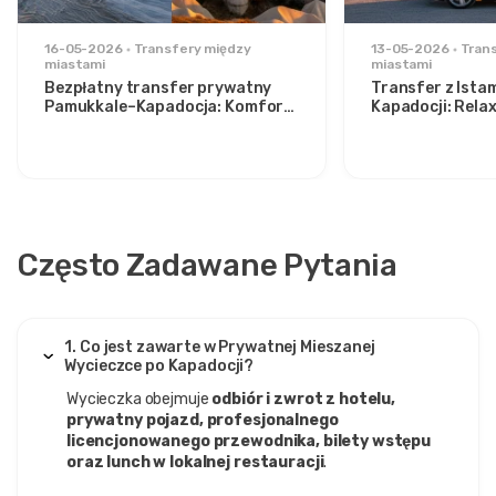
16-05-2026
Transfery między
13-05-2026
Tran
miastami
miastami
Bezpłatny transfer prywatny
Transfer z Ista
Pamukkale–Kapadocja: Komfort
Kapadocji: Rela
pomiędzy dwoma ikonami
stylowych podr
Często Zadawane Pytania
1. Co jest zawarte w Prywatnej Mieszanej
Wycieczce po Kapadocji?
Wycieczka obejmuje
odbiór i zwrot z hotelu,
prywatny pojazd, profesjonalnego
licencjonowanego przewodnika, bilety wstępu
oraz lunch w lokalnej restauracji
.