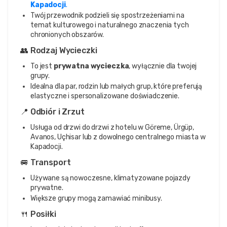
Kapadocji
.
Twój przewodnik podzieli się spostrzeżeniami na
temat kulturowego i naturalnego znaczenia tych
chronionych obszarów.
👥 Rodzaj Wycieczki
To jest
prywatna wycieczka
, wyłącznie dla twojej
grupy.
Idealna dla par, rodzin lub małych grup, które preferują
elastyczne i spersonalizowane doświadczenie.
📍 Odbiór i Zrzut
Usługa od drzwi do drzwi z hotelu w Göreme, Ürgüp,
Avanos, Uçhisar lub z dowolnego centralnego miasta w
Kapadocji.
🚐 Transport
Używane są nowoczesne, klimatyzowane pojazdy
prywatne.
Większe grupy mogą zamawiać minibusy.
🍴 Posiłki