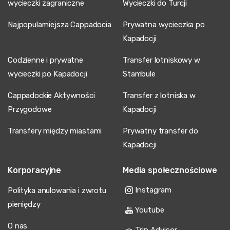
wycieczki zagraniczne
Wycieczki do Turcji
Najpopularniejsza Cappadocia
Prywatna wycieczka po
Kapadocji
Codzienne i prywatne
Transfer lotniskowy w
wycieczki po Kapadocji
Stambule
Cappadockie Aktywności
Transfer z lotniska w
Przygodowe
Kapadocji
Transfery między miastami
Prywatny transfer do
Kapadocji
Korporacyjne
Media społecznościowe
Instagram
Polityka anulowania i zwrotu
pieniędzy
Youtube
O nas
Trip Advisor