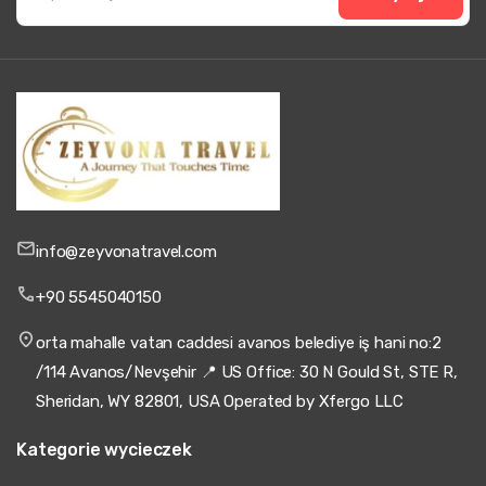
info@zeyvonatravel.com
+90 5545040150
orta mahalle vatan caddesi avanos belediye iş hani no:2
/114 Avanos/Nevşehir 📍 US Office: 30 N Gould St, STE R,
Sheridan, WY 82801, USA Operated by Xfergo LLC
Kategorie wycieczek