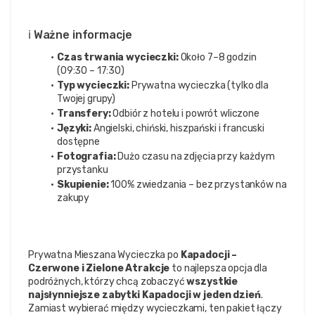
ℹ️ Ważne informacje
Czas trwania wycieczki:
 Około 7–8 godzin 
(09:30 – 17:30)
Typ wycieczki:
 Prywatna wycieczka (tylko dla 
Twojej grupy)
Transfery:
 Odbiór z hotelu i powrót wliczone
Języki:
 Angielski, chiński, hiszpański i francuski 
dostępne
Fotografia:
 Dużo czasu na zdjęcia przy każdym 
przystanku
Skupienie:
 100% zwiedzania – bez przystanków na 
zakupy
Prywatna Mieszana Wycieczka po 
Kapadocji – 
Czerwone i Zielone Atrakcje
 to najlepsza opcja dla 
podróżnych, którzy chcą zobaczyć 
wszystkie 
najsłynniejsze zabytki Kapadocji w jeden dzień
. 
Zamiast wybierać między wycieczkami, ten pakiet łączy 