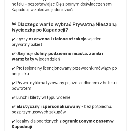
hotelu – pozostawiając Cię z pełnym doświadczeniem 
Kapadocji w zaledwie jeden dzień.
🌟 Dlaczego warto wybrać Prywatną Mieszaną 
Wycieczkę po Kapadocji?
✔️ Łączy 
czerwone i zielone atrakcje
 w jeden 
prywatny pakiet
✔️ Obejmuje 
doliny, podziemne miasta, zamki i 
warsztaty
 w jeden dzień
✔️ Profesjonalny licencjonowany przewodnik mówiący po 
angielsku
✔️ Prywatny klimatyzowany pojazd z odbiorem z hotelu i 
powrotem
✔️ Lunch i bilety wstępu w cenie
✔️ 
Elastyczny i spersonalizowany
 – bez pośpiechu, 
bez przymusowych zakupów
✔️ Idealny dla podróżnych z 
ograniczonym czasem w 
Kapadocji