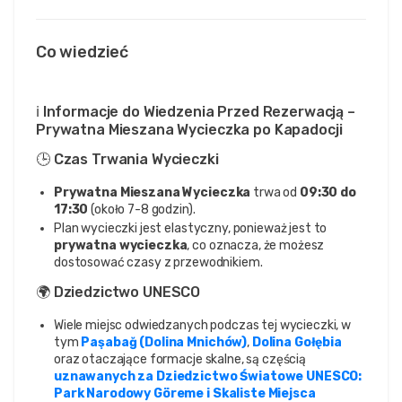
Co wiedzieć
ℹ️ Informacje do Wiedzenia Przed Rezerwacją –
Prywatna Mieszana Wycieczka po Kapadocji
🕒 Czas Trwania Wycieczki
Prywatna Mieszana Wycieczka
trwa od
09:30 do
17:30
(około 7-8 godzin).
Plan wycieczki jest elastyczny, ponieważ jest to
prywatna wycieczka
, co oznacza, że możesz
dostosować czasy z przewodnikiem.
🌍 Dziedzictwo UNESCO
Wiele miejsc odwiedzanych podczas tej wycieczki, w
tym
Paşabağ (Dolina Mnichów)
,
Dolina Gołębia
oraz otaczające formacje skalne, są częścią
uznawanych za Dziedzictwo Światowe UNESCO:
Park Narodowy Göreme i Skaliste Miejsca