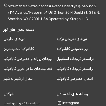
orta mahalle vatan caddesi avanos belediye iş hani no:2
/114 Avanos/Nevşehir 📍 US Office: 30 N Gould St, STE R,
Sheridan, WY 82801, USA Operated by Xfergo LLC
دسته بندی های تور
تورهای تفریحی ترکیه
تورهای خارجی
تور خصوصی کاپادوکیه
کاپادوکیا محبوب‌ترین
ترانسفر فرودگاه استانبول
تورهای روزانه و خصوصی کاپادوکیا
ترانسفر فرودگاه کاپادوکیا
فعالیت‌های ماجراجویی کاپادوکیا
انتقال خصوصی کاپادوکیا
انتقال از شهر به شهر
رسانه های اجتماعی
شرکتی
Instagram
سیاست لغو و بازپرداخت