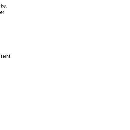
rke.
er 
tfernt.