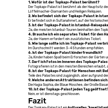
1. Wofür ist der Topkapı-Palast berühmt?
Der Topkapı-Palast ist berühmt als der Hauptsitz d
Löffelmacher-Diamanten und Heiligen Reliquien.
2. Wo befindet sich der Topkapı-Palast in Ista
Er befindet sich in Sultanahmet, auf der historischen
3. Ist der Topkapı-Palast in Istanbul-Reisepa
Ja, die meisten Istanbul-Touren beinhalten den Topk
4. Brauche ich ein separates Ticket für den 
Ja, der Harem erfordert ein zusätzliches Ticket.
5. Wie lange sollte ich im Topkapı-Palast verb
Im Durchschnitt werden 3–4 Stunden empfohlen.
6. Ist der Topkapı-Palast kinderfreundlich?
Ja, Kinder haben Spaß beim Erforschen der Gärten u
7. Darf ich Fotos im Inneren des Topkapı-Pal
Fotografieren ist in den meisten Bereichen erlaubt, 
8. Ist der Topkapı-Palast für Menschen mit B
Teile des Palastes sind zugänglich, aber aufgrund de
9. Welche anderen Attraktionen befinden sich
Die Hagia Sophia, die Blaue Moschee, der Große Basar 
10. Ist der Topkapı-Palast jeden Tag geöffnet
Nein, er ist dienstags geschlossen.
Fazit
Der Topkapı-Palast ist ein 
kulturelles Juwel Istan