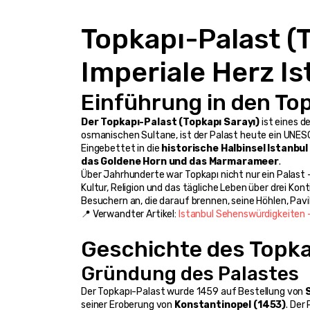
Topkapı-Palast (T
Imperiale Herz Is
Einführung in den To
Der Topkapı-Palast (Topkapı Sarayı)
 ist eines 
osmanischen Sultane, ist der Palast heute ein UNES
Eingebettet in die 
historische Halbinsel Istanbu
das Goldene Horn und das Marmarameer
.
Über Jahrhunderte war Topkapı nicht nur ein Palast –
Kultur, Religion und das tägliche Leben über drei Kon
Besuchern an, die darauf brennen, seine Höhlen, Pav
📍 Verwandter Artikel: 
Istanbul Sehenswürdigkeiten 
Geschichte des Topka
Gründung des Palastes
Der Topkapı-Palast wurde 1459 auf Bestellung von 
seiner Eroberung von 
Konstantinopel (1453)
. Der