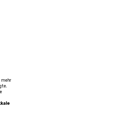
 mehr 
te. 
e 
kale 