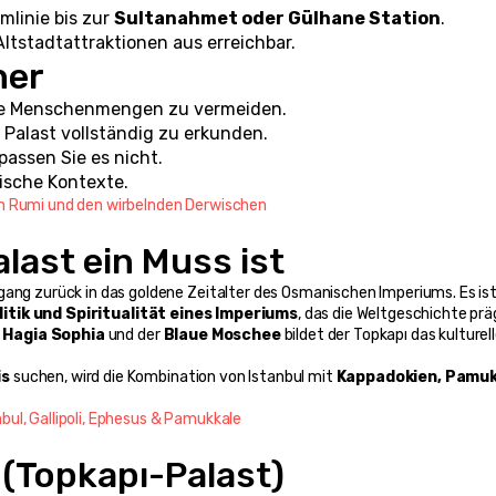
linie bis zur 
Sultanahmet oder Gülhane Station
.
Altstadtattraktionen aus erreichbar.
her
e Menschenmengen zu vermeiden.
 Palast vollständig zu erkunden.
rpassen Sie es nicht.
rische Kontexte.
n Rumi und den wirbelnden Derwischen
last ein Muss ist
gang zurück in das goldene Zeitalter des Osmanischen Imperiums. Es ist
litik und Spiritualität eines Imperiums
, das die Weltgeschichte präg
 
Hagia Sophia
 und der 
Blaue Moschee
 bildet der Topkapı das kulturell
is
 suchen, wird die Kombination von Istanbul mit 
Kappadokien, Pamuk
bul, Gallipoli, Ephesus & Pamukkale
(Topkapı-Palast)