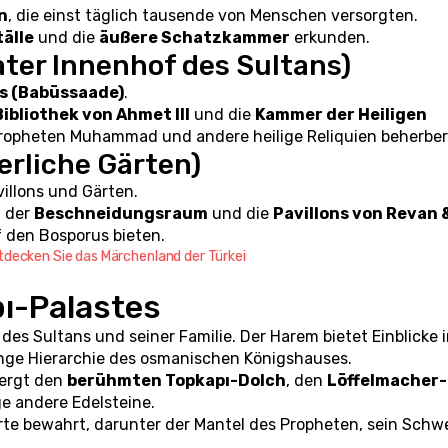
n
, die einst täglich tausende von Menschen versorgten.
tälle
 und die 
äußere Schatzkammer
 erkunden.
vater Innenhof des Sultans)
ks (Babüssaade)
.
Bibliothek von Ahmet III
 und die 
Kammer der Heiligen 
 Propheten Muhammad und andere heilige Reliquien beherber
serliche Gärten)
llons und Gärten.
, der 
Beschneidungsraum
 und die 
Pavillons von Revan &
f den Bosporus bieten.
tdecken Sie das Märchenland der Türkei
pı-Palastes
des Sultans und seiner Familie. Der Harem bietet Einblicke i
enge Hierarchie des osmanischen Königshauses.
ergt den 
berühmten Topkapı-Dolch
, den 
Löffelmacher-
e andere Edelsteine.
te bewahrt, darunter der Mantel des Propheten, sein Schwe