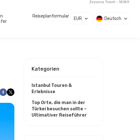
Zeyvona Travel - 18349
en
Reiseplanformular
EUR
Deutsch
sfer
Kategorien
Istanbul Touren &
Erlebnisse
Top Orte, die man in der
Türkei besuchen sollte –
Ultimativer Reiseführer