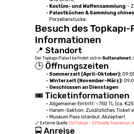
Kostüm- und Waffensammlung
 – 
Palastküchen & Sammlung chinesi
Porzellanstücke.
Besuch des Topkapı-P
Informationen
📍 Standort
Der Topkapı-Palast befindet sich in 
Sultanahmet
,
🕒 Öffnungszeiten
Sommerzeit (April–Oktober):
 09:0
Winterzeit (November–März):
 09:0
Geschlossen an Dienstagen
🎟️ Ticketinformationen
Allgemeiner Eintritt: ~750 TL (ca. €25
Harem-Sektion: Zusätzliches Ticket e
Museum Pass Istanbul: Akzeptiert
🔗 Externe Quelle: 
GoTürkiye – Offizielle Tourismus-
🚍 Anreise