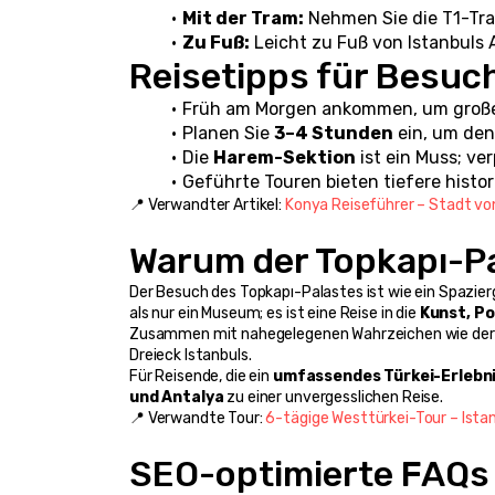
Mit der Tram:
 Nehmen Sie die T1-Tram
Zu Fuß:
 Leicht zu Fuß von Istanbuls 
Reisetipps für Besuc
Früh am Morgen ankommen, um groß
Planen Sie 
3–4 Stunden
 ein, um den
Die 
Harem-Sektion
 ist ein Muss; ve
Geführte Touren bieten tiefere histo
📍 Verwandter Artikel: 
Konya Reiseführer – Stadt vo
Warum der Topkapı-Pa
Der Besuch des Topkapı-Palastes ist wie ein Spazier
als nur ein Museum; es ist eine Reise in die 
Kunst, Po
Zusammen mit nahegelegenen Wahrzeichen wie der
Dreieck Istanbuls.
Für Reisende, die ein 
umfassendes Türkei-Erlebn
und Antalya
 zu einer unvergesslichen Reise.
📍 Verwandte Tour: 
6-tägige Westtürkei-Tour – Istan
SEO-optimierte FAQs 