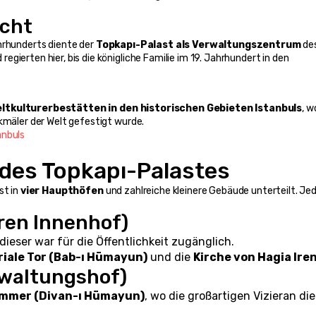
acht
hrhunderts diente der 
Topkapı-Palast als Verwaltungszentrum
 des
Osmanischen Imperiums. Über 30 Sultane lebten und regierten hier, bis die königliche Familie im 19. Jahrhundert in den 
tkulturerbestätten in den historischen Gebieten Istanbuls
, w
nkmäler der Welt gefestigt wurde.
anbuls
 des Topkapı-Palastes
st in 
vier Haupthöfen
 und zahlreiche kleinere Gebäude unterteilt. Jed
eren Innenhof)
 dieser war für die Öffentlichkeit zugänglich.
riale Tor (Bab-ı Hümayun)
 und die 
Kirche von Hagia Ire
rwaltungshof)
ammer (Divan-ı Hümayun)
, wo die großartigen Vizieran die 