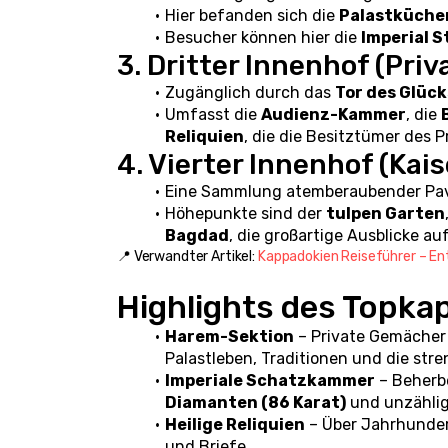
Hier befanden sich die 
Palastküche
Besucher können hier die 
Imperial S
3. Dritter Innenhof (Pri
Zugänglich durch das 
Tor des Glüc
Umfasst die 
Audienz-Kammer
, die 
Reliquien
, die die Besitztümer des
4. Vierter Innenhof (Kai
Eine Sammlung atemberaubender Pavi
Höhepunkte sind der 
tulpen Garten
Bagdad
, die großartige Ausblicke au
📍 Verwandter Artikel: 
Kappadokien Reiseführer – En
Highlights des Topka
Harem-Sektion
 – Private Gemächer 
Palastleben, Traditionen und die str
Imperiale Schatzkammer
 – Beherb
Diamanten (86 Karat)
 und unzählig
Heilige Reliquien
 – Über Jahrhunder
und Briefe.