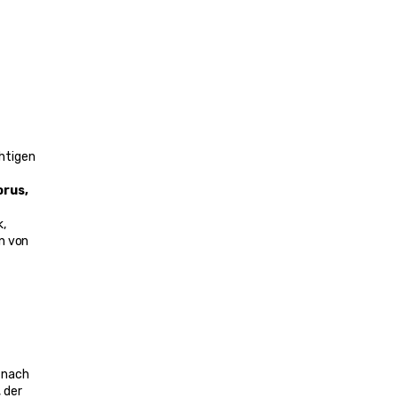
htigen 
rus, 
, 
n von 
 nach 
 der 