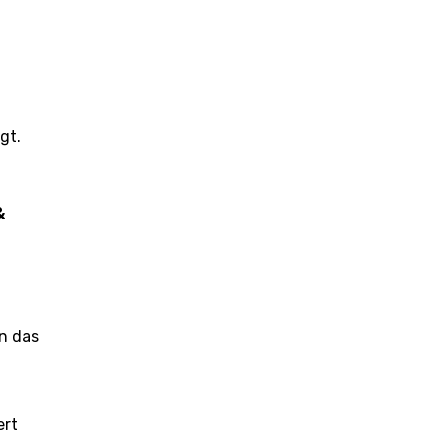
gt.
 
n das 
rt 