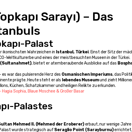
opkapı Sarayı) – Das 
tanbuls
pkapı-Palast
der ikonischsten Wahrzeichen in 
Istanbul, Türkei
. Einst der Sitz der mäc
CO-Weltkulturerbe und eines der meistbesuchten Museen in der Türkei. 
l (Sultanahmet)
, bietet er atemberaubende Ausblicke auf das 
Bospho
 es war das pulsierende Herz des 
Osmanischen Imperiums
, das Politik
tinente prägte. Heute steht er als 
lebendes Museum
 und zieht Millione
illons, Küchen, Schatzkammer und heiligen Relikte zu erkunden.
– Hagia Sophia, Blaue Moschee & Großer Basar
pı-Palastes
Sultan Mehmed II. (Mehmed der Eroberer)
 erbaut, nur wenige Jahre
 Palast wurde strategisch auf 
Seraglio Point (Sarayburnu)
 errichtet,