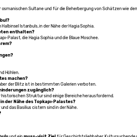
er osmanischen Sultane und für die Beherbergung von Schätzen wie dem
nbul?
 Halbinsel Istanbuls, in der Nähe der Hagia Sophia.
keten enthalten?
apı-Palast, die Hagia Sophia und die Blaue Moschee.
Harem?
ringen?
nd Höhlen.
astes machen?
aber der Blitz ist in bestimmten Galerien verboten.
ehinderungen zugänglich?
r historischen Struktur sind einige Bereiche herausfordernd.
 in der Nähe des Topkapı-Palastes?
und das Basilius cistern sind in der Nähe.
?
buls
 und ein 
muss-visit Ziel
 für Geschichtsliebhaber, Kultursuchende 