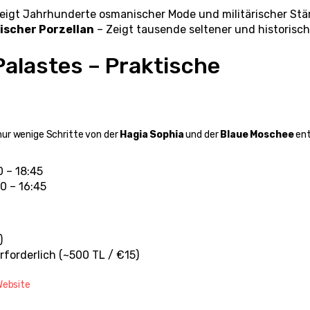
Zeigt Jahrhunderte osmanischer Mode und militärischer Stä
scher Porzellan
 – Zeigt tausende seltener und historisch
alastes – Praktische 
 nur wenige Schritte von der 
Hagia Sophia
 und der 
Blaue Moschee
 en
0 – 18:45
0 – 16:45
)
rforderlich (~500 TL / €15)
Website