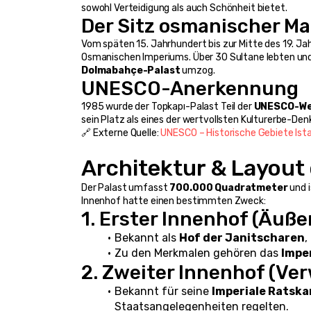
sowohl Verteidigung als auch Schönheit bietet.
Der Sitz osmanischer M
Vom späten 15. Jahrhundert bis zur Mitte des 19. Ja
Dolmabahçe-Palast
 umzog.
UNESCO-Anerkennung
1985 wurde der Topkapı-Palast Teil der 
UNESCO-Wel
sein Platz als eines der wertvollsten Kulturerbe-De
🔗 Externe Quelle: 
UNESCO – Historische Gebiete Ist
Architektur & Layout
Der Palast umfasst 
700.000 Quadratmeter
 und i
Innenhof hatte einen bestimmten Zweck:
1. Erster Innenhof (Äuß
Bekannt als 
Hof der Janitscharen
,
Zu den Merkmalen gehören das 
Impe
2. Zweiter Innenhof (Ve
Bekannt für seine 
Imperiale Ratsk
Staatsangelegenheiten regelten.