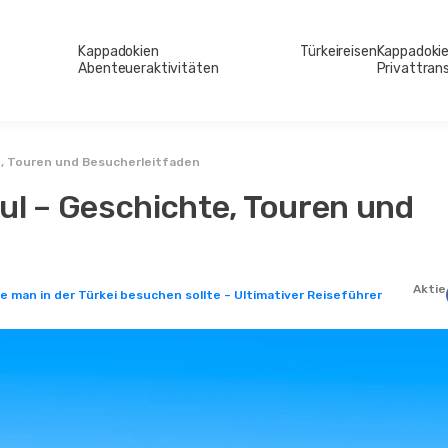
Kappadokien
Türkeireisen
Kappadoki
Abenteueraktivitäten
Privattran
e, Touren und Besucherleitfaden
ul – Geschichte, Touren und
Aktie
ie man in der Türkei besuchen sollte – Ultimativer Reiseführer