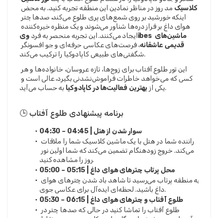
کلاسیک
 مد روز در مناظر نمادین این منطقه تجربه کنید. به محض 
اینکه خورشید بر روی شمع‌های پری طلوع می‌کند، صدها چتر 
هوای داغ بر فراز دره‌ها شناور می‌شوند و یک منظره خیره‌کننده 
ایجاد می‌کنند. این تجربه منحصر به فرد 
ویibes ماشین‌های 
قدیمی عاشقانه
، فرصت‌های عکاسی حرفه‌ای و جو افسونگر 
شگفتی‌های طبیعی کاپادوکیا را ترکیب می‌کند.
این تور طلوع آفتاب برای زوج‌ها، تازه عروسان، خانواده‌ها و هر 
کسی که می‌خواهد خاطرات فراموش‌نشدنی بگیرد، عالی است و 
 به حساب می‌آید.
یکی از 
بهترین فعالیت‌ها در کاپادوکیا
🕒 برنامه پیشنهادی طلوع آفتاب
04:30 – 04:45 | سوار شدن از هتل
راننده شما در هتل با یک ماشین کلاسیک شما را ملاقات 
می‌کند. خروج زودهنگام تضمین می‌کند که شما اولین نور 
روز را مشاهده کنید.
05:00 – 05:15 | محل پرتاب چترهای هوای داغ
به منطقه پرتاب می‌رسید تا شاهد باد شدن چترهای هوای 
داغ باشید. لحظه‌ای ایده‌آل برای عکاسی جوی.
05:30 – 06:15 | طلوع آفتاب و چترهای هوای داغ
طلوع آفتاب را تماشا کنید در حالی که صدها چتر در 