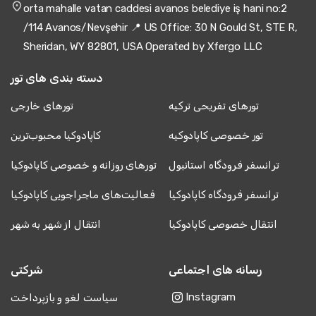
orta mahalle vatan caddesi avanos belediye iş hani no:2
/114 Avanos/Nevşehir 📍 US Office: 30 N Gould St, STE R,
Sheridan, WY 82801, USA Operated by Xfergo LLC
دسته بندی های تور
تورهای تفریحی ترکیه
تورهای خارجی
تور خصوصی کاپادوکیه
کاپادوکیا محبوب‌ترین
ترانسفر فرودگاه استانبول
تورهای روزانه و خصوصی کاپادوکیا
ترانسفر فرودگاه کاپادوکیا
فعالیت‌های ماجراجویی کاپادوکیا
انتقال خصوصی کاپادوکیا
انتقال از شهر به شهر
رسانه های اجتماعی
شرکتی
Instagram
سیاست لغو و بازپرداخت