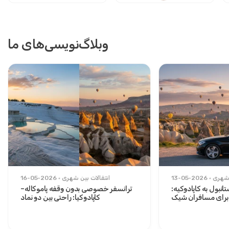
وبلاگ‌نویسی‌های ما
 شهری
13-05-2026
انتقالات بین شهری
16-05-2026
نبول به کاپادوکیه:
ترانسفر خصوصی بدون وقفه پاموکاله–
برای مسافران شیک
کاپادوکیا: راحتی بین دو نماد