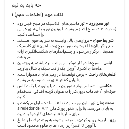
چه باید بدانیم
ℹ️ نکات مهم (اطلاعات مهم)
تور صبح زود
– تور ماشین‌های کلاسیک در صبح خیلی زود
(حدود ۰۴:۳۰ صبح) آغاز می‌شود تا بهترین نور و بالن‌های هوایی
را مشاهده کنید.
شرایط جوی
– پروازهای بالن وابسته به شرایط جوی هستند.
حتی اگر بالن‌ها لغو شوند، تور صبح زود ماشین‌های کلاسیک
همچنان برگزار می‌شود و چشم‌اندازهای شگفت‌انگیزی ارائه
می‌دهد.
لباس
– صبح‌ها در کاپادوکیا می‌تواند سرد باشد، به ویژه بین
ماه‌های اکتبر تا آوریل. یک ژاکت سبک یا شال بیاورید.
کفش‌های راحت
– برخی توقف‌ها در زمین‌های ناهموار است،
بنابراین کفش‌های تخت توصیه می‌شود.
عکاسی
– شما می‌توانید دوربین خود را بیاورید یا یک عکاس
حرفه‌ای / خدمات درون‌کار را به عنوان گزینه اضافی استخدام
کنید.
مدت زمان تور
– این تور حدود ۲ تا ۲.۵ ساعت طول می‌کشد و
alrededor de ۰۷:۳۰ به پایان می‌رسد، بنابراین هنوز روز کاملی
برای سایر فعالیت‌های کاپادوکیا دارید.
رزرو
– از پیش رزرو کردن توصیه می‌شود، به ویژه در فصل شلوغ
(آوریل تا اکتبر) زیرا زمان‌های طلوع محدود است.