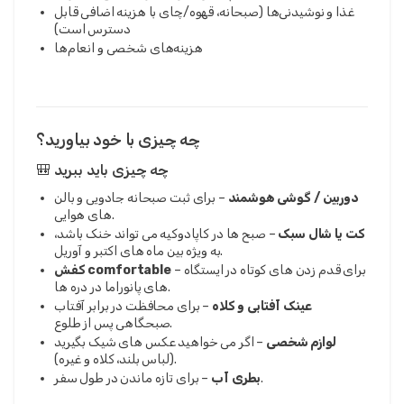
غذا و نوشیدنی‌ها (صبحانه، قهوه/چای با هزینه اضافی قابل
دسترس است)
هزینه‌های شخصی و انعام‌ها
چه چیزی با خود بیاورید؟
🎒 چه چیزی باید ببرید
دوربین / گوشی هوشمند
– برای ثبت صبحانه جادویی و بالن
های هوایی.
کت یا شال سبک
– صبح ها در کاپادوکیه می تواند خنک باشد،
به ویژه بین ماه های اکتبر و آوریل.
– برای قدم زدن های کوتاه در ایستگاه
کفش comfortable
های پانوراما در دره ها.
عینک آفتابی و کلاه
– برای محافظت در برابر آفتاب
صبحگاهی پس از طلوع.
لوازم شخصی
– اگر می خواهید عکس های شیک بگیرید
(لباس بلند، کلاه و غیره).
– برای تازه ماندن در طول سفر.
بطری آب