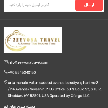
ارسال
info@zeyvonatravel.com
+90 5545040150
orta mahalle vatan caddesi avanos belediye iş hani no:2
/114 Avanos/Nevşehir 📍 US Office: 30 N Gould St, STE R,
Sheridan, WY 82801, USA Operated by Xfergo LLC
دسته بندی های تور