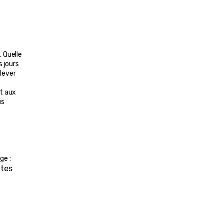
Quelle 
 jours 
ever 
t aux 
s 
ge :
tes 