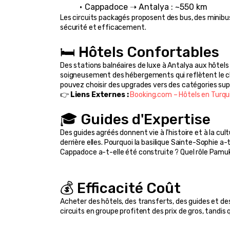
Cappadoce ➝ Antalya : ~550 km
Les circuits packagés proposent des bus, des minibu
sécurité et efficacement.
🛏️ Hôtels Confortables
Des stations balnéaires de luxe à Antalya aux hôtels
soigneusement des hébergements qui reflètent le cha
pouvez choisir des upgrades vers des catégories sup
👉 
Liens Externes :
Booking.com – Hôtels en Turqu
🎓 Guides d'Expertise
Des guides agréés donnent vie à l'histoire et à la cul
derrière elles. Pourquoi la basilique Sainte-Sophie a
Cappadoce a-t-elle été construite ? Quel rôle Pamuk
💰 Efficacité Coût
Acheter des hôtels, des transferts, des guides et des
circuits en groupe profitent des prix de gros, tandis