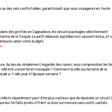
s ou des vols confortables, garantissant que vous voyagerez en toute 
 dans des grottes en Cappadoce, les circuits packagés sélectionnent 
rme de la Turquie. Le petit déjeuner quotidien est souvent inclus, et v
érieures selon votre budget.
ie
ture. Au lieu de simplement regarder des ruines, vous comprendrez les his
-t-elle été convertie en mosquée ? Comment la ville souterraine de la 
kale a-t-elle joué à l'époque romaine ?
 billets séparément peut être plus coûteux que de rejoindre un circuit. 
 que les forfaits privés offrent un luxe sur mesure sans coûts cachés.