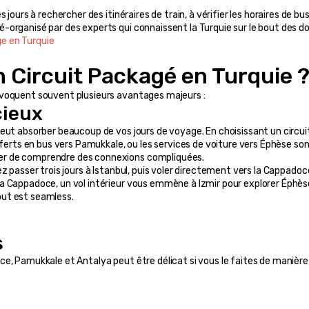
jours à rechercher des itinéraires de train, à vérifier les horaires de bus
organisé par des experts qui connaissent la Turquie sur le bout des do
ge en Turquie
n Circuit Packagé en Turquie 
évoquent souvent plusieurs avantages majeurs :
cieux
eut absorber beaucoup de vos jours de voyage. En choisissant un circuit
sferts en bus vers Pamukkale, ou les services de voiture vers Éphèse sont
er de comprendre des connexions compliquées.
ez passer trois jours à Istanbul, puis voler directement vers la Cappadoc
a Cappadoce, un vol intérieur vous emmène à Izmir pour explorer Éphèse
out est seamless.
s
e, Pamukkale et Antalya peut être délicat si vous le faites de manière 