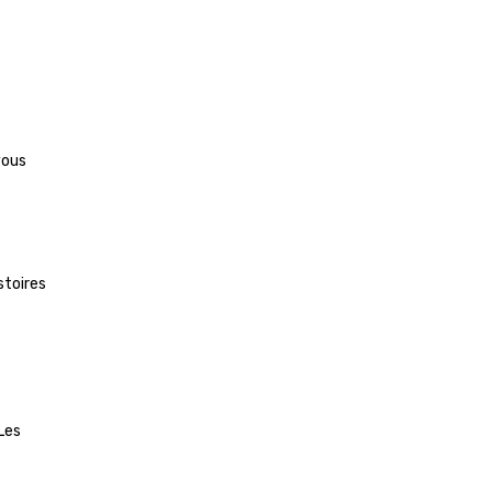
ous 
toires 
Les 