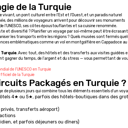
gie de la Turquie
vivant, un pont culturel entre l'Est et l'Ouest, et un paradis naturel 
née, des millions de voyageurs arrivent pour découvrir ses monuments 
l de l'UNESCO, ses côtes époustouflantes et sa cuisine renommée.
e et diversifié ? Planifier un voyage par soi-même peut être écrasant. 
niser les transports entre les régions ? Quels musées sont fermés quels
ences emblématiques comme un vol en montgolfière en Cappadoce au l
 Turquie
. Avec tout, des hôtels et des transferts aux visites guidées e
font gagner du temps, de l'argent et du stress — vous permettant de vou
ndial de l'UNESCO en Turquie
ficiel de la Turquie
Circuits Packagés en Turquie ?
ge de plusieurs jours qui combine tous les éléments essentiels d'un voya
els 4★ ou 5★, parfois des hôtels-boutiques dans des grot
 privés, transferts aéroport)
ractions
idien, et parfois déjeuners ou dîners)