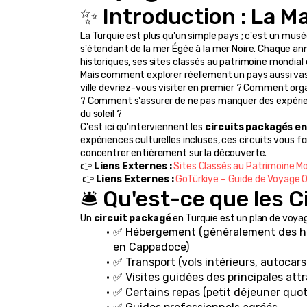
✨ Introduction : La Ma
La Turquie est plus qu'un simple pays ; c'est un musée 
s'étendant de la mer Égée à la mer Noire. Chaque an
historiques, ses sites classés au patrimoine mondia
Mais comment explorer réellement un pays aussi vast
ville devriez-vous visiter en premier ? Comment orga
? Comment s'assurer de ne pas manquer des expéri
du soleil ?
C'est ici qu'interviennent les 
circuits packagés en
expériences culturelles incluses, ces circuits vous 
concentrer entièrement sur la découverte.
👉 
Liens Externes :
Sites Classés au Patrimoine Mo
 👉 
Liens Externes :
GoTürkiye – Guide de Voyage Of
🛎️ Qu'est-ce que les 
Un 
circuit packagé
 en Turquie est un plan de voya
✅ Hébergement (généralement des hôt
en Cappadoce)
✅ Transport (vols intérieurs, autocars
✅ Visites guidées des principales att
✅ Certains repas (petit déjeuner quot