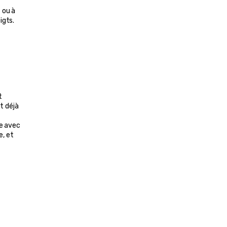
 ou à 
igts.
?
 
 déjà 
e avec 
, et 