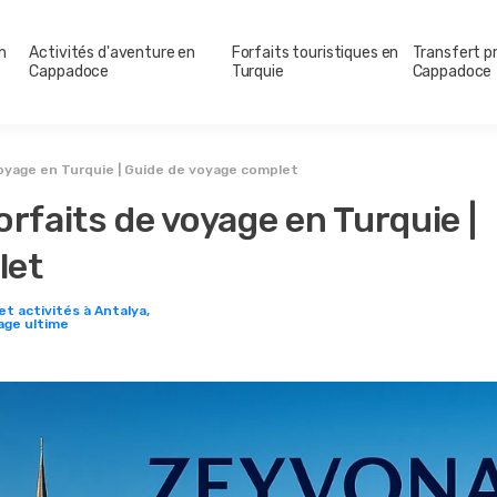
n
Activités d'aventure en
Forfaits touristiques en
Transfert pr
Cappadoce
Turquie
Cappadoce
voyage en Turquie | Guide de voyage complet
orfaits de voyage en Turquie |
let
et activités à Antalya,
yage ultime