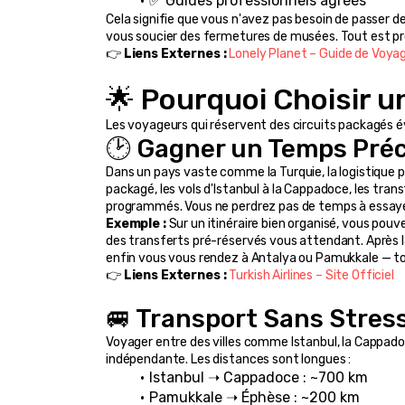
✅ Guides professionnels agréés
Cela signifie que vous n'avez pas besoin de passer des 
vous soucier des fermetures de musées. Tout est pré-
👉 
Liens Externes :
Lonely Planet – Guide de Voya
🌟 Pourquoi Choisir u
Les voyageurs qui réservent des circuits packagés 
🕑 Gagner un Temps Pré
Dans un pays vaste comme la Turquie, la logistique p
packagé, les vols d'Istanbul à la Cappadoce, les tran
programmés. Vous ne perdrez pas de temps à essay
Exemple :
 Sur un itinéraire bien organisé, vous pouv
des transferts pré-réservés vous attendant. Après l
enfin vous vous rendez à Antalya ou Pamukkale — t
👉 
Liens Externes :
Turkish Airlines – Site Officiel
🚐 Transport Sans Stres
Voyager entre des villes comme Istanbul, la Cappadoc
indépendante. Les distances sont longues :
Istanbul ➝ Cappadoce : ~700 km
Pamukkale ➝ Éphèse : ~200 km