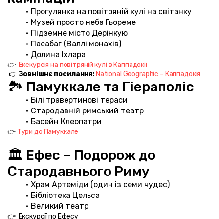
Прогулянка на повітряній кулі на світанку
Музей просто неба Гьореме
Підземне місто Дерінкую
Пасабаг (Валлі монахів)
Долина Іхлара
👉  
Екскурсія на повітряній кулі в Каппадокії
 👉 
Зовнішнє посилання:
National Geographic – Каппадокія
🏞️ Памуккале та Гіераполіс
Білі травертинові тераси
Стародавній римський театр
Басейн Клеопатри
👉 
Тури до Памуккале
🏛️ Ефес – Подорож до 
Стародавнього Риму
Храм Артеміди (один із семи чудес)
Бібліотека Цельса
Великий театр
👉  Екскурсії по Ефесу