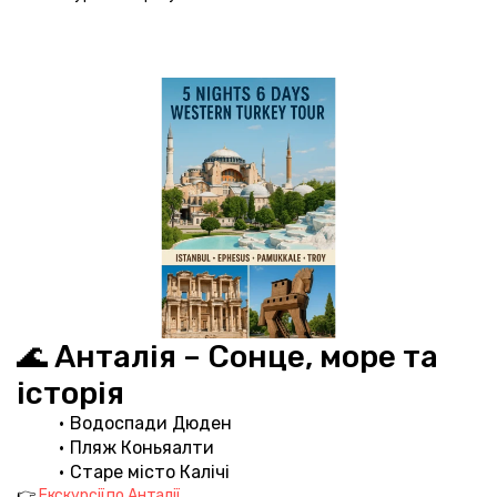
🌊 Анталія – Сонце, море та 
історія
Водоспади Дюден
Пляж Коньяалти
Старе місто Калічі
👉 
Екскурсії по Анталії