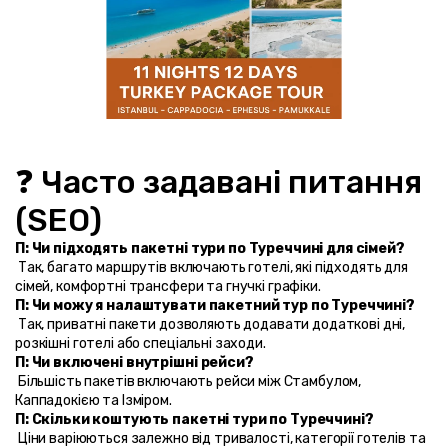
❓ Часто задавані питання 
(SEO)
П: Чи підходять пакетні тури по Туреччині для сімей?
 Так, багато маршрутів включають готелі, які підходять для 
сімей, комфортні трансфери та гнучкі графіки.
П: Чи можу я налаштувати пакетний тур по Туреччині?
 Так, приватні пакети дозволяють додавати додаткові дні, 
розкішні готелі або спеціальні заходи.
П: Чи включені внутрішні рейси?
 Більшість пакетів включають рейси між Стамбулом, 
Каппадокією та Ізміром.
П: Скільки коштують пакетні тури по Туреччині?
 Ціни варіюються залежно від тривалості, категорії готелів та 