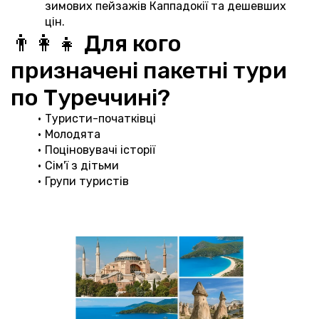
зимових пейзажів Каппадокії та дешевших 
цін.
👨‍👩‍👧 Для кого 
призначені пакетні тури 
по Туреччині?
Туристи-початківці
Молодята
Поціновувачі історії
Сім'ї з дітьми
Групи туристів