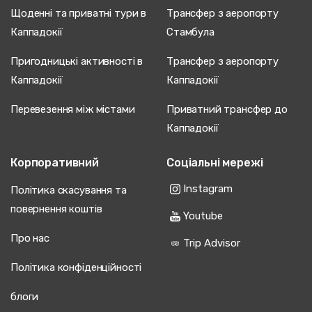
Щоденні та приватні тури в
Трансфер з аеропорту
Каппадокії
Стамбула
Пригодницькі активності в
Трансфер з аеропорту
Каппадокії
Каппадокії
Перевезення між містами
Приватний трансфер до
Каппадокії
Корпоративний
Соціальні мережі
Instagram
Політика скасування та
повернення коштів
Youtube
Про нас
Trip Advisor
Політика конфіденційності
блоги