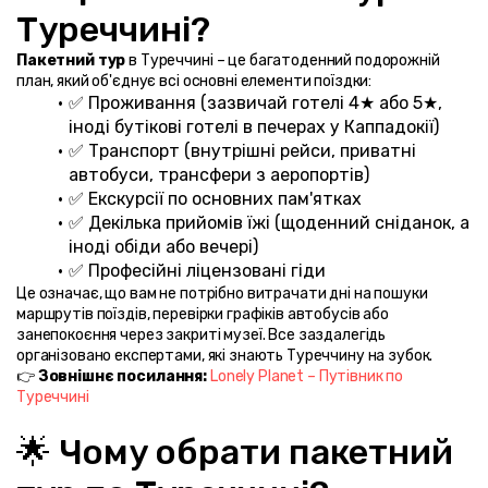
Туреччині?
Пакетний тур
 в Туреччині – це багатоденний подорожній 
план, який об'єднує всі основні елементи поїздки:
✅ Проживання (зазвичай готелі 4★ або 5★, 
іноді бутікові готелі в печерах у Каппадокії)
✅ Транспорт (внутрішні рейси, приватні 
автобуси, трансфери з аеропортів)
✅ Екскурсії по основних пам'ятках
✅ Декілька прийомів їжі (щоденний сніданок, а 
іноді обіди або вечері)
✅ Професійні ліцензовані гіди
Це означає, що вам не потрібно витрачати дні на пошуки 
маршрутів поїздів, перевірки графіків автобусів або 
занепокоєння через закриті музеї. Все заздалегідь 
організовано експертами, які знають Туреччину на зубок.
👉 
Зовнішнє посилання:
Lonely Planet – Путівник по 
Туреччині
🌟 Чому обрати пакетний 