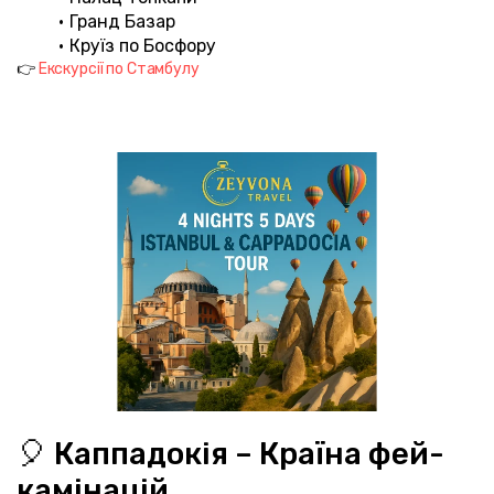
Гранд Базар
Круїз по Босфору
👉 
Екскурсії по Стамбулу
🎈 Каппадокія – Країна фей-
камінацій