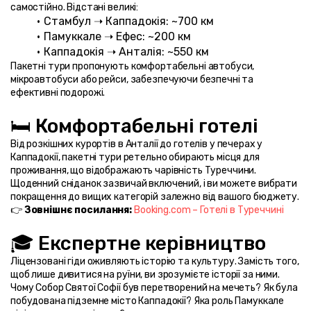
самостійно. Відстані великі:
Стамбул ➝ Каппадокія: ~700 км
Памуккале ➝ Ефес: ~200 км
Каппадокія ➝ Анталія: ~550 км
Пакетні тури пропонують комфортабельні автобуси, 
мікроавтобуси або рейси, забезпечуючи безпечні та 
ефективні подорожі.
🛏️ Комфортабельні готелі
Від розкішних курортів в Анталії до готелів у печерах у 
Каппадокії, пакетні тури ретельно обирають місця для 
проживання, що відображають чарівність Туреччини. 
Щоденний сніданок зазвичай включений, і ви можете вибрати 
покращення до вищих категорій залежно від вашого бюджету.
👉 
Зовнішнє посилання:
Booking.com – Готелі в Туреччині
🎓 Експертне керівництво
Ліцензовані гіди оживляють історію та культуру. Замість того, 
щоб лише дивитися на руїни, ви зрозумієте історії за ними. 
Чому Собор Святої Софії був перетворений на мечеть? Як була 
побудована підземне місто Каппадокії? Яка роль Памуккале 