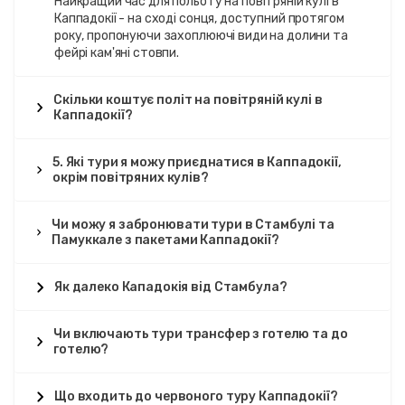
Найкращий час для польоту на повітряній кулі в
Каппадокії - на сході сонця, доступний протягом
року, пропонуючи захоплюючі види на долини та
фейрі кам'яні стовпи.
Скільки коштує політ на повітряній кулі в
Каппадокії?
5. Які тури я можу приєднатися в Каппадокії,
окрім повітряних кулів?
Чи можу я забронювати тури в Стамбулі та
Памуккале з пакетами Каппадокії?
Як далеко Кападокія від Стамбула?
Чи включають тури трансфер з готелю та до
готелю?
Що входить до червоного туру Каппадокії?