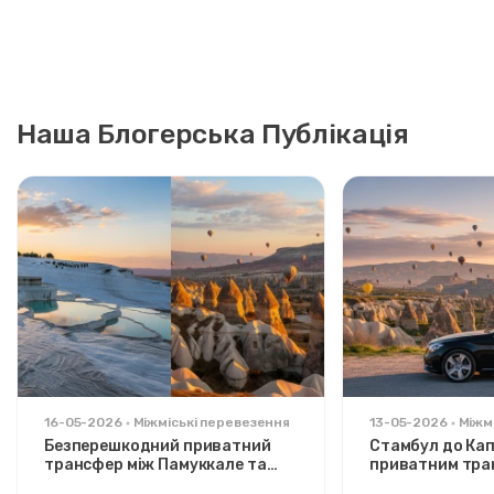
Наша Блогерська Публікація
16-05-2026
Міжміські перевезення
13-05-2026
Міжм
Безперешкодний приватний
Стамбул до Кап
трансфер між Памуккале та
приватним тра
Каппадокією: комфорт між
Розслаблений 