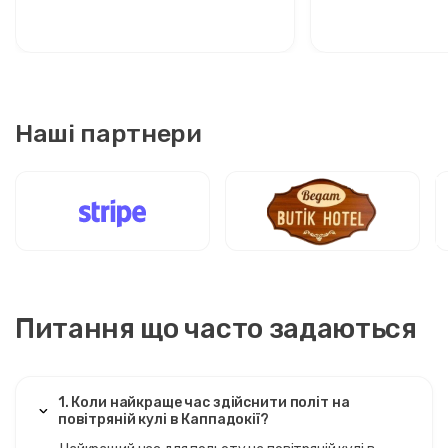
двома іконами
стильних мандр
Наші партнери
Питання що часто задаються
1. Коли найкраще час здійснити політ на
повітряній кулі в Каппадокії?