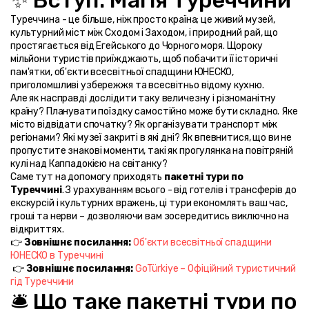
Туреччина - це більше, ніж просто країна; це живий музей, 
культурний міст між Сходом і Заходом, і природний рай, що 
простягається від Егейського до Чорного моря. Щороку 
мільйони туристів приїжджають, щоб побачити її історичні 
пам'ятки, об'єкти всесвітньої спадщини ЮНЕСКО, 
приголомшливі узбережжя та всесвітньо відому кухню.
Але як насправді дослідити таку величезну і різноманітну 
країну? Планувати поїздку самостійно може бути складно. Яке 
місто відвідати спочатку? Як організувати транспорт між 
регіонами? Які музеї закриті в які дні? Як впевнитися, що ви не 
пропустите знакові моменти, такі як прогулянка на повітряній 
кулі над Каппадокією на світанку?
Саме тут на допомогу приходять 
пакетні тури по 
Туреччині
. З урахуванням всього - від готелів і трансферів до 
екскурсій і культурних вражень, ці тури економлять ваш час, 
гроші та нерви – дозволяючи вам зосередитись виключно на 
відкриттях.
👉 
Зовнішнє посилання:
Об'єкти всесвітньої спадщини 
ЮНЕСКО в Туреччині
 👉 
Зовнішнє посилання:
GoTürkiye – Офіційний туристичний 
гід Туреччини
🛎️ Що таке пакетні тури по 