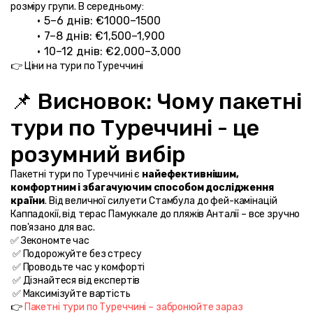
розміру групи. В середньому:
5–6 днів: €1000–1500
7–8 днів: €1,500–1,900
10–12 днів: €2,000–3,000
👉 Ціни на тури по Туреччині
📌 Висновок: Чому пакетні 
тури по Туреччині - це 
розумний вибір
Пакетні тури по Туреччині є 
найефективнішим, 
комфортним і збагачуючим способом дослідження 
країни
. Від величної силуети Стамбула до фей-камінацій 
Каппадокії, від терас Памуккале до пляжів Анталії – все зручно 
пов'язано для вас.
✅ Зекономте час
 ✅ Подорожуйте без стресу
 ✅ Проводьте час у комфорті
 ✅ Дізнайтеся від експертів
 ✅ Максимізуйте вартість
👉 
Пакетні тури по Туреччині – забронюйте зараз