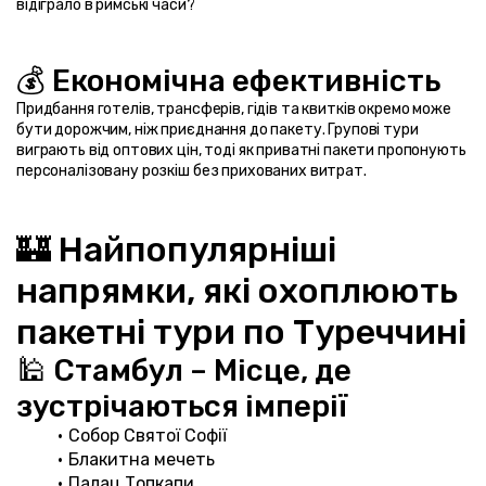
відіграло в римські часи?
💰 Економічна ефективність
Придбання готелів, трансферів, гідів та квитків окремо може 
бути дорожчим, ніж приєднання до пакету. Групові тури 
виграють від оптових цін, тоді як приватні пакети пропонують 
персоналізовану розкіш без прихованих витрат.
🏰 Найпопулярніші 
напрямки, які охоплюють 
пакетні тури по Туреччині
🕌 Стамбул – Місце, де 
зустрічаються імперії
Собор Святої Софії
Блакитна мечеть
Палац Топкапи