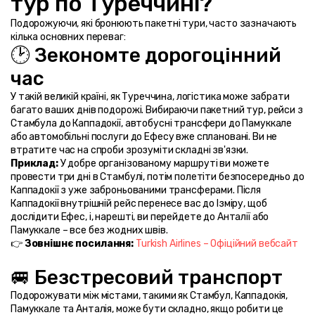
тур по Туреччині?
Подорожуючи, які бронюють пакетні тури, часто зазначають 
кілька основних переваг:
🕑 Зекономте дорогоцінний 
час
У такій великій країні, як Туреччина, логістика може забрати 
багато ваших днів подорожі. Вибираючи пакетний тур, рейси з 
Стамбула до Каппадокії, автобусні трансфери до Памуккале 
або автомобільні послуги до Ефесу вже сплановані. Ви не 
втратите час на спроби зрозуміти складні зв'язки.
Приклад:
 У добре організованому маршруті ви можете 
провести три дні в Стамбулі, потім полетіти безпосередньо до 
Каппадокії з уже заброньованими трансферами. Після 
Каппадокії внутрішній рейс перенесе вас до Ізміру, щоб 
дослідити Ефес, і, нарешті, ви перейдете до Анталії або 
Памуккале – все без жодних швів.
👉 
Зовнішнє посилання:
Turkish Airlines – Офіційний вебсайт
🚐 Безстресовий транспорт
Подорожувати між містами, такими як Стамбул, Каппадокія, 
Памуккале та Анталія, може бути складно, якщо робити це 