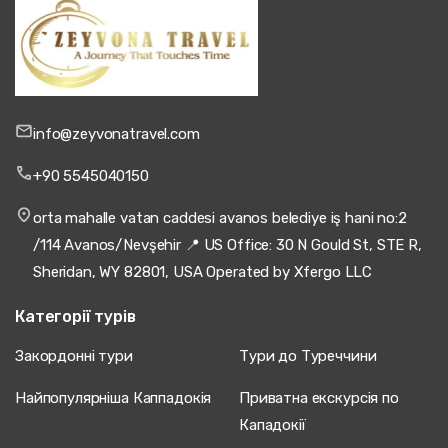
info@zeyvonatravel.com
+90 5545040150
orta mahalle vatan caddesi avanos belediye iş hani no:2
/114 Avanos/Nevşehir 📍 US Office: 30 N Gould St, STE R,
Sheridan, WY 82801, USA Operated by Xfergo LLC
Категорії турів
Закордонні тури
Тури до Туреччини
Найпопулярніша Каппадокія
Приватна екскурсія по
Кападокії