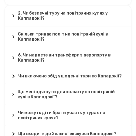
2. Чи безпечні туру на повітряних кулях у
Каппадокії?
Скільки триває політ на повітряній кулі в
Каппадокії?
6. Чи надаєте ви трансфери з аеропорту в
Каппадокії?
Чи включено обід у щоденні тури по Кападокії?
Що мені вдягнути для польоту на повітряній
кулі в Каппадокії?
Чи можуть діти брати участь у турах на
повітряних кулях?
Що входить до Зеленої екскурсії Каппадокії?