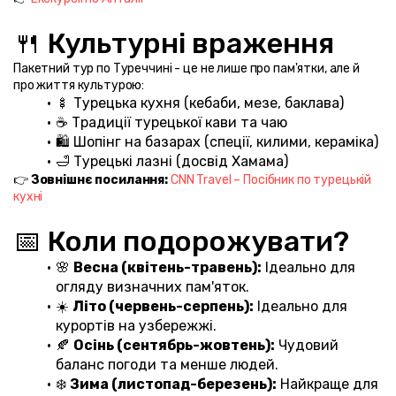
🍴 Культурні враження
Пакетний тур по Туреччині - це не лише про пам'ятки, але й 
про життя культурою:
🍢 Турецька кухня (кебаби, мезе, баклава)
☕ Традиції турецької кави та чаю
🛍️ Шопінг на базарах (спеції, килими, кераміка)
🛁 Турецькі лазні (досвід Хамама)
👉 
Зовнішнє посилання:
CNN Travel – Посібник по турецькій 
кухні
📅 Коли подорожувати?
🌸 
Весна (квітень-травень):
 Ідеально для 
огляду визначних пам'яток.
☀️ 
Літо (червень-серпень):
 Ідеально для 
курортів на узбережжі.
🍂 
Осінь (сентябрь-жовтень):
 Чудовий 
баланс погоди та менше людей.
❄️ 
Зима (листопад-березень):
 Найкраще для 