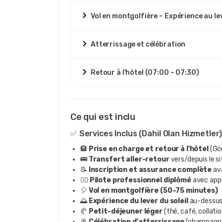
Vol en montgolfière – Expérience au lev
Atterrissage et célébration
Retour à l'hôtel (07:00 – 07:30)
Ce qui est inclu
✅ Services Inclus (Dahil Olan Hizmetler)
🏨
Prise en charge et retour à l'hôtel
(Gör
🚌
Transfert aller-retour
vers/depuis le s
📝
Inscription et assurance complète
ava
🧑‍✈️
Pilote professionnel diplômé
avec appro
🎈
Vol en montgolfière (50–75 minutes)
🌅
Expérience du lever du soleil
au-dessus 
🥐
Petit-déjeuner léger
(thé, café, collati
🥂
Célébration d'atterrissage
(champagne 