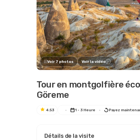
Voir 7 photos
Voir la vidéo
Tour en montgolfière é
Göreme
4.53
1 - 3 Heure
Payez maintena
Détails de la visite