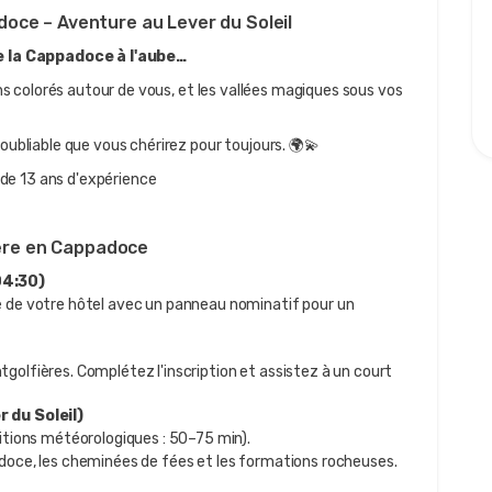
doce – Aventure au Lever du Soleil
 la Cappadoce à l'aube…
lons colorés autour de vous, et les vallées magiques sous vos 
noubliable que vous chérirez pour toujours. 🌍💫
de 13 ans d'expérience
fière en Cappadoce
04:30)
 de votre hôtel avec un panneau nominatif pour un 
olfières. Complétez l'inscription et assistez à un court 
r du Soleil)
ditions météorologiques : 50–75 min).
doce, les cheminées de fées et les formations rocheuses.