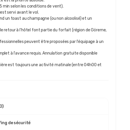
é est la priorité absolue.
 min selon les conditions de vent).
st servi avant le vol.
d un toast au champagne (ou non alcoolisé) et un
le retour à l'hôtel font partie du forfait (région de Göreme,
essionnelles peuvent être proposées par l'équipage à un
let à l'avance requis. Annulation gratuite disponible
ière est toujours une activité matinale (entre 04h00 et
0)
fing de sécurité