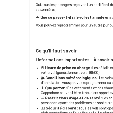
Oui, tous les passagers reçoivent un certificat de
saisonnières).
☁️ 
Que se passe-t-il si le vol est annulé en 
Vous pouvez reprogrammer pour un autre jour 
Ce qu'il faut savoir
ℹ️ Informations importantes – À savoir 
⏰
Heure de prise en charge :
Les détails e
votre vol (généralement vers 18h00).
🌦️
Conditions météorologiques :
Les vols
d'annulation, vous pouvez reprogrammer ou
🧳
Que porter :
Des vêtements et des chaus
Cappadoce peuvent être frais, alors apportez
👶
Restrictions d'âge et de santé :
Les en
personnes ayant des problèmes de santé grav
🧑‍✈️
Sécurité d'abord :
Tous les vols sont op