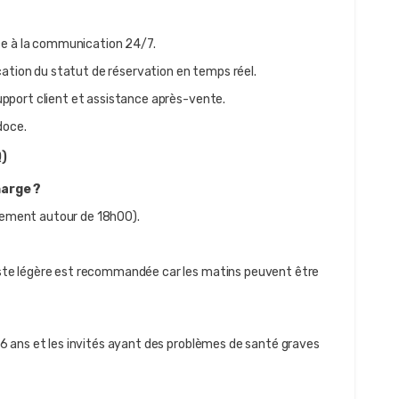
nce à la communication 24/7.
ication du statut de réservation en temps réel.
pport client et assistance après-vente.
doce.
)
harge ?
alement autour de 18h00).
te légère est recommandée car les matins peuvent être 
 ans et les invités ayant des problèmes de santé graves 