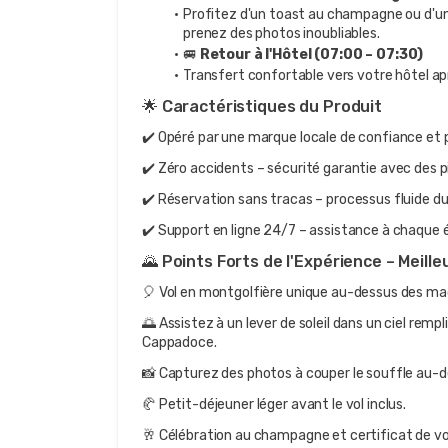
Profitez d'un toast au champagne ou d'une 
prenez des photos inoubliables.
🚐 
Retour à l'Hôtel (07:00 – 07:30)
Transfert confortable vers votre hôtel ap
🌟 Caractéristiques du Produit
✔️ Opéré par une marque locale de confiance et
✔️ Zéro accidents – sécurité garantie avec des p
✔️ Réservation sans tracas – processus fluide du 
✔️ Support en ligne 24/7 – assistance à chaque 
🌄 Points Forts de l'Expérience – Meil
🎈 Vol en montgolfière unique au-dessus des ma
🌅 Assistez à un lever de soleil dans un ciel rempl
Cappadoce.
📸 Capturez des photos à couper le souffle au-d
🥐 Petit-déjeuner léger avant le vol inclus.
🥂 Célébration au champagne et certificat de vol