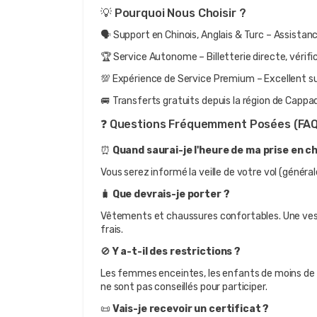
💡 Pourquoi Nous Choisir ?
🗣 Support en Chinois, Anglais & Turc – Assista
🏆 Service Autonome – Billetterie directe, vérif
💯 Expérience de Service Premium – Excellent su
🚐 Transferts gratuits depuis la région de Cappa
❓ Questions Fréquemment Posées (FAQ
⏰ 
Quand saurai-je l'heure de ma prise en c
Vous serez informé la veille de votre vol (génér
🧳 
Que devrais-je porter ?
Vêtements et chaussures confortables. Une ves
frais.
🚫 
Y a-t-il des restrictions ?
Les femmes enceintes, les enfants de moins de 6
ne sont pas conseillés pour participer.
📜 
Vais-je recevoir un certificat ?