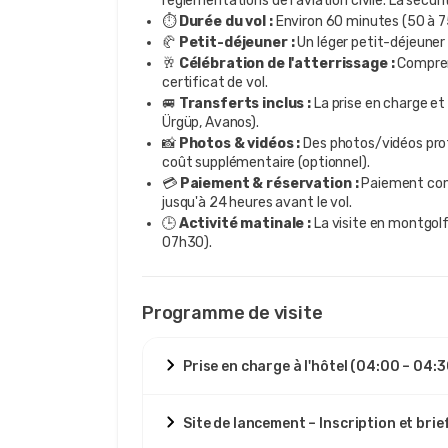
réglementations de l'aviation civile. La sécurit
⏱️
Durée du vol :
Environ 60 minutes (50 à 75
🥐
Petit-déjeuner :
Un léger petit-déjeuner e
🥂
Célébration de l'atterrissage :
Compren
certificat de vol.
🚐
Transferts inclus :
La prise en charge et 
Ürgüp, Avanos).
📸
Photos & vidéos :
Des photos/vidéos prof
coût supplémentaire (optionnel).
💳
Paiement & réservation :
Paiement comp
jusqu'à 24 heures avant le vol.
🕒
Activité matinale :
La visite en montgolf
07h30).
Programme de visite
Prise en charge à l'hôtel (04:00 – 04:3
Site de lancement – Inscription et brie