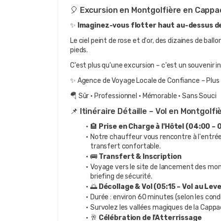
🎈 Excursion en Montgolfière en Cappa
✨ 
Imaginez-vous flotter haut au-dessus de
Le ciel peint de rose et d'or, des dizaines de bal
pieds.
C'est plus qu'une excursion – c'est un souvenir i
✨ Agence de Voyage Locale de Confiance – Plus 
🪂 Sûr · Professionnel · Mémorable · Sans Souci
📌 Itinéraire Détaille – Vol en Montgol
🏨 
Prise en Charge à l'Hôtel (04:00 – 
Notre chauffeur vous rencontre à l'entrée
transfert confortable.
🚌 
Transfert & Inscription
Voyage vers le site de lancement des montg
briefing de sécurité.
🌅 
Décollage & Vol (05:15 – Vol au Leve
Durée : environ 60 minutes (selon les con
Survolez les vallées magiques de la Cappa
🥂 
Célébration de l'Atterrissage