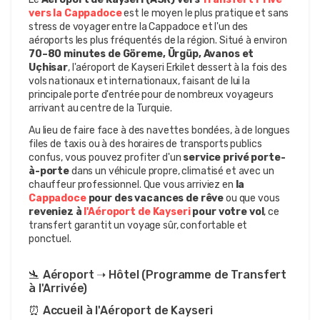
vers la Cappadoce
 est le moyen le plus pratique et sans 
stress de voyager entre la Cappadoce et l'un des 
aéroports les plus fréquentés de la région. Situé à environ 
70–80 minutes de Göreme, Ürgüp, Avanos et 
Uçhisar
, l'aéroport de Kayseri Erkilet dessert à la fois des 
vols nationaux et internationaux, faisant de lui la 
principale porte d'entrée pour de nombreux voyageurs 
arrivant au centre de la Turquie.
Au lieu de faire face à des navettes bondées, à de longues 
files de taxis ou à des horaires de transports publics 
confus, vous pouvez profiter d'un 
service privé porte-
à-porte
 dans un véhicule propre, climatisé et avec un 
chauffeur professionnel. Que vous arriviez en 
la 
Cappadoce
 pour des vacances de rêve
 ou que vous 
reveniez à
 l'Aéroport de Kayseri
 pour votre vol
, ce 
transfert garantit un voyage sûr, confortable et 
ponctuel.
🛬 Aéroport ➝ Hôtel (Programme de Transfert 
à l'Arrivée)
⏰ Accueil à l'Aéroport de Kayseri