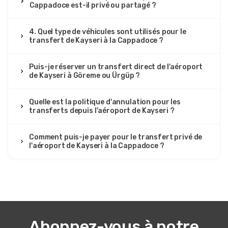
Cappadoce est-il privé ou partagé ?
EJ
Transfert privé de l'aéroport de Kayseri à la
Cappadoce
4. Quel type de véhicules sont utilisés pour le
Transfert excellent, van propre, chauffeur poli, très
transfert de Kayseri à la Cappadoce ?
fiable.
Puis-je réserver un transfert direct de l'aéroport
de Kayseri à Göreme ou Ürgüp ?
30 juillet 2025
Quelle est la politique d'annulation pour les
Femke de Jong
transferts depuis l'aéroport de Kayseri ?
FDJ
Transfert privé de l'aéroport de Kayseri à la
Cappadoce
Comment puis-je payer pour le transfert privé de
Le chauffeur était poli, la voiture impeccable et la
l'aéroport de Kayseri à la Cappadoce ?
conduite agréable. Très professionnel.
26 août 2025
Hakim Yahya
Abonnez-vous à notre
HY
Transfert privé de l'aéroport de Kayseri à la