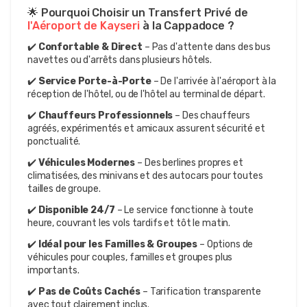
🌟 Pourquoi Choisir un Transfert Privé de 
l'Aéroport de Kayseri
 à la Cappadoce ?
✔️ 
Confortable & Direct
 – Pas d'attente dans des bus 
navettes ou d'arrêts dans plusieurs hôtels.
✔️ 
Service Porte-à-Porte
 – De l'arrivée à l'aéroport à la 
réception de l'hôtel, ou de l'hôtel au terminal de départ.
✔️ 
Chauffeurs Professionnels
 – Des chauffeurs 
agréés, expérimentés et amicaux assurent sécurité et 
ponctualité.
✔️ 
Véhicules Modernes
 – Des berlines propres et 
climatisées, des minivans et des autocars pour toutes 
tailles de groupe.
✔️ 
Disponible 24/7
 – Le service fonctionne à toute 
heure, couvrant les vols tardifs et tôt le matin.
✔️ 
Idéal pour les Familles & Groupes
 – Options de 
véhicules pour couples, familles et groupes plus 
importants.
✔️ 
Pas de Coûts Cachés
 – Tarification transparente 
avec tout clairement inclus.