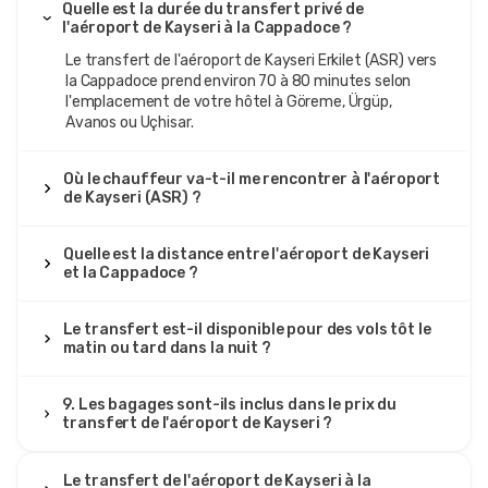
Quelle est la durée du transfert privé de
18 juin 2025
l'aéroport de Kayseri à la Cappadoce ?
João Carvalho
Le transfert de l'aéroport de Kayseri Erkilet (ASR) vers
JC
Transfert privé de l'aéroport de Kayseri à la
la Cappadoce prend environ 70 à 80 minutes selon
Cappadoce
l'emplacement de votre hôtel à Göreme, Ürgüp,
Avanos ou Uçhisar.
Le chauffeur était poli, la camionnette moderne, le trajet
sûr et confortable.
Où le chauffeur va-t-il me rencontrer à l'aéroport
de Kayseri (ASR) ?
11 juin 2025
Quelle est la distance entre l'aéroport de Kayseri
et la Cappadoce ?
Wojciech Lis
WL
Transfert privé de l'aéroport de Kayseri à la
Cappadoce
Le transfert est-il disponible pour des vols tôt le
matin ou tard dans la nuit ?
Bon service, mais l'espace pour les bagages est petit.
9. Les bagages sont-ils inclus dans le prix du
transfert de l'aéroport de Kayseri ?
26 mars 2025
Le transfert de l'aéroport de Kayseri à la
Eirik Johansen