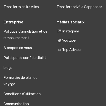
Transferts entre villes
Transfert privé à Cappadoce
11 juin 2025
Yiannis Vlachos
Entreprise
Médias sociaux
YV
Transfert privé de l'aéroport de Kayseri à la
Cappadoce
Instagram
Politique d'annulation et de
remboursement
Bonne transferts, fourgon propre, trajet correct.
Youtube
À propos de nous
Trip Advisor
Politique de confidentialité
20 mai 2025
Anca Florea
blogs
AF
Transfert privé de l'aéroport de Kayseri à la
Cappadoce
Formulaire de plan de
voyage
Nous avons réservé pour notre famille de quatre
personnes. Le chauffeur est arrivé à l'heure, poli et
serviable. La van était moderne, climatisée et
Conditions d'utilisation
impeccable. Il conduisait prudemment, et nous sommes
arrivés à notre hôtel en Cappadoce confortablement et
Communication
sans stress.