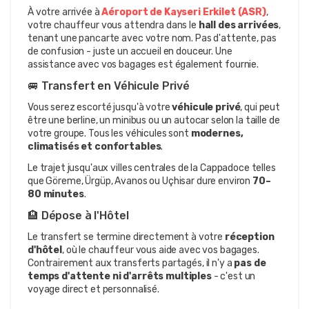
À votre arrivée à 
Aéroport de Kayseri Erkilet (ASR)
, 
votre chauffeur vous attendra dans le 
hall des arrivées
, 
tenant une pancarte avec votre nom. Pas d'attente, pas 
de confusion - juste un accueil en douceur. Une 
assistance avec vos bagages est également fournie.
🚐 Transfert en Véhicule Privé
Vous serez escorté jusqu'à votre 
véhicule privé
, qui peut 
être une berline, un minibus ou un autocar selon la taille de 
votre groupe. Tous les véhicules sont 
modernes, 
climatisés et confortables
.
Le trajet jusqu'aux villes centrales de la Cappadoce telles 
que Göreme, Ürgüp, Avanos ou Uçhisar dure environ 
70–
80 minutes
.
🏨 Dépose à l'Hôtel
Le transfert se termine directement à votre 
réception 
d'hôtel
, où le chauffeur vous aide avec vos bagages. 
Contrairement aux transferts partagés, il n'y a 
pas de 
temps d'attente ni d'arrêts multiples
 - c'est un 
voyage direct et personnalisé.