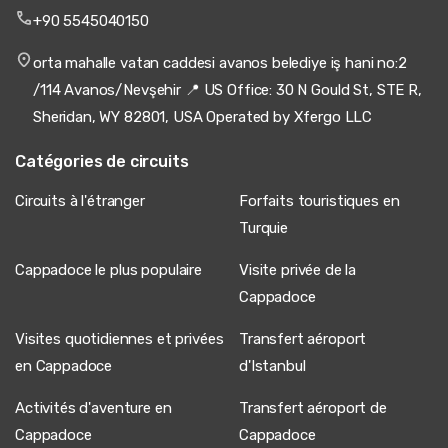
+90 5545040150
orta mahalle vatan caddesi avanos belediye iş hani no:2
/114 Avanos/Nevşehir 📍 US Office: 30 N Gould St, STE R,
16 juillet 2025
Dewi Pratama
Sheridan, WY 82801, USA Operated by Xfergo LLC
DP
Transfert privé de l'aéroport de Kayseri à la
Cappadoce
Catégories de circuits
Le chauffeur était patient malgré les retards de
Circuits à l'étranger
Forfaits touristiques en
bagages. Van impeccable et trajet confortable.
Turquie
Cappadoce le plus populaire
Visite privée de la
Cappadoce
28 mai 2025
Arjun Chopra
Visites quotidiennes et privées
Transfert aéroport
AC
Transfert privé de l'aéroport de Kayseri à la
en Cappadoce
d'Istanbul
Cappadoce
Excellent transfert ! Chauffeur très professionnel, van
Activités d'aventure en
Transfert aéroport de
propre, trajet agréable.
Cappadoce
Cappadoce