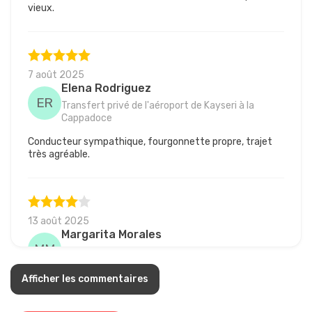
vieux.
7 août 2025
Elena Rodriguez
ER
Transfert privé de l'aéroport de Kayseri à la
Cappadoce
Conducteur sympathique, fourgonnette propre, trajet
très agréable.
13 août 2025
Margarita Morales
MM
Transfert privé de l'aéroport de Kayseri à la
Cappadoce
Afficher les commentaires
Bon trajet, mais le conducteur était silencieux, peu de
communication.