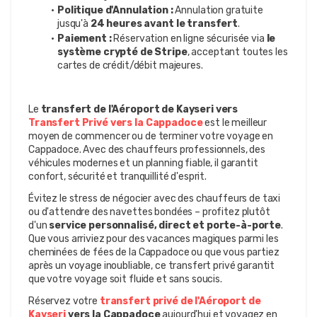
Politique d'Annulation :
 Annulation gratuite 
jusqu'à 
24 heures avant le transfert
.
Paiement :
 Réservation en ligne sécurisée via 
le 
système crypté de Stripe
, acceptant toutes les 
cartes de crédit/débit majeures.
Le 
transfert de l'Aéroport de Kayseri vers 
Transfert Privé vers la Cappadoce
 est le meilleur 
moyen de commencer ou de terminer votre voyage en 
Cappadoce. Avec des chauffeurs professionnels, des 
véhicules modernes et un planning fiable, il garantit 
confort, sécurité et tranquillité d'esprit.
Évitez le stress de négocier avec des chauffeurs de taxi 
ou d'attendre des navettes bondées – profitez plutôt 
d'un 
service personnalisé, direct et porte-à-porte
. 
Que vous arriviez pour des vacances magiques parmi les 
cheminées de fées de la Cappadoce ou que vous partiez 
après un voyage inoubliable, ce transfert privé garantit 
que votre voyage soit fluide et sans soucis.
Réservez votre 
transfert privé de l'Aéroport de 
Kayseri 
vers la Cappadoce
 aujourd'hui et voyagez en 