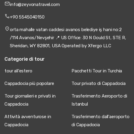
info@zeyvonatravel.com
+90 5545040150
orta mahalle vatan caddesi avanos belediye iş hani no:2
/114 Avanos/Nevşehir 📍 US Office: 30 N Gould St, STE R,
Sheridan, WY 82801, USA Operated by Xfergo LLC
Categorie di tour
tour all'estero
Pacchetti Tour in Turchia
Cappadocia più popolare
Tour privato di Cappadocia
Tour giornalieri e privati in
Trasferimento Aeroporto di
Cappadocia
Istanbul
Attività avventurose in
Trasferimento dall'aeroporto
Cappadocia
di Cappadocia