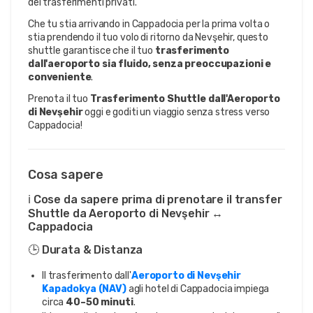
dei trasferimenti privati.
Che tu stia arrivando in Cappadocia per la prima volta o 
stia prendendo il tuo volo di ritorno da Nevşehir, questo 
shuttle garantisce che il tuo 
trasferimento 
dall'aeroporto sia fluido, senza preoccupazioni e 
conveniente
.
Prenota il tuo 
Trasferimento Shuttle dall'Aeroporto 
di Nevşehir
 oggi e goditi un viaggio senza stress verso 
Cappadocia!
Cosa sapere
ℹ️ Cose da sapere prima di prenotare il transfer
Shuttle da Aeroporto di Nevşehir ↔
Cappadocia
🕒 Durata & Distanza
Il trasferimento dall'
Aeroporto di Nevşehir
Kapadokya (NAV)
agli hotel di Cappadocia impiega
circa
40–50 minuti
.