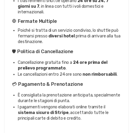
I trasferimenti shuttle operano
24 ore su 24, 7
giorni su 7
, in linea con tutti i voli domestici e
internazionali.
🛑 Fermate Multiple
Poiché si tratta di un servizio condiviso, lo shuttle può
fermarsi presso
diversi hotel
prima di arrivare alla tua
destinazione.
🛡️ Politica di Cancellazione
Cancellazione gratuita fino a
24 ore prima del
prelievo programmato
.
Le cancellazioni entro 24 ore sono
non rimborsabili
.
💳 Pagamento & Prenotazione
È consigliata la prenotazione anticipata, specialmente
durante le stagioni di punta.
I pagamenti vengono elaborati online tramite il
sistema sicuro di Stripe
, accettando tutte le
principali carte di debito e credito.