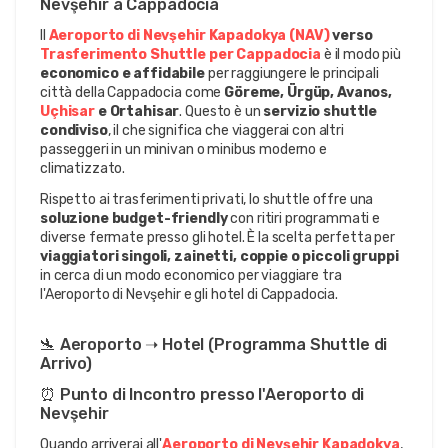
Nevşehir a Cappadocia
Il 
Aeroporto di Nevşehir Kapadokya (NAV)
 verso 
Trasferimento Shuttle per Cappadocia
 è il modo più 
economico e affidabile
 per raggiungere le principali 
città della Cappadocia come 
Göreme, Ürgüp, Avanos, 
Uçhisar
 e Ortahisar
. Questo è un 
servizio shuttle 
condiviso
, il che significa che viaggerai con altri 
passeggeri in un minivan o minibus moderno e 
climatizzato.
Rispetto ai trasferimenti privati, lo shuttle offre una 
soluzione budget-friendly
 con ritiri programmati e 
diverse fermate presso gli hotel. È la scelta perfetta per 
viaggiatori singoli, zainetti, coppie o piccoli gruppi
in cerca di un modo economico per viaggiare tra 
l'Aeroporto di Nevşehir e gli hotel di Cappadocia.
🛬 Aeroporto ➝ Hotel (Programma Shuttle di 
Arrivo)
⏰ Punto di Incontro presso l'Aeroporto di 
Nevşehir
Quando arriverai all'
Aeroporto di Nevşehir Kapadokya
, 