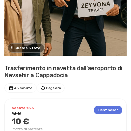
Guarda 5 foto
Trasferimento in navetta dall'aeroporto di
Nevsehir a Cappadocia
45 minuto
Paga ora
sconto %23
Best seller
13 €
10 €
Prezzo di partenza