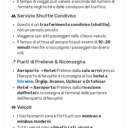
Il tempo di viaggio può variare a seconda del numero di
fermate negli hotel e delle condizioni del traffico.
👥 Servizio Shuttle Condiviso
Questo è un
trasferimento condiviso (shuttle)
,
non un servizio privato.
Viaggerai con altri passeggeri nello stesso veicolo.
Il tempo di attesa all'aeroporto può essere di
10–20
minuti
mentre si raccolgono i passeggeri da diversi
voli.
📍 Punti di Prelievo & Riconsegna
Aeroporto ➝ Hotel:
Prelievo dalla
sala arrivi
presso
l'Aeroporto di Nevşehir e riconsegna al tuo
hotel a
Göreme
, Ürgüp, Avanos, Uçhisar o Ortahisar
.
Hotel ➝ Aeroporto:
Prelievo dalla
ricezione
dell'hotel
e riconsegna al terminal delle partenze
dell'Aeroporto di Nevşehir.
🚐 Veicoli
I trasferimenti sono effettuati con
minivan o
minibus moderni
.
Tutti i veicoli sono
climatizzati, sicuri e