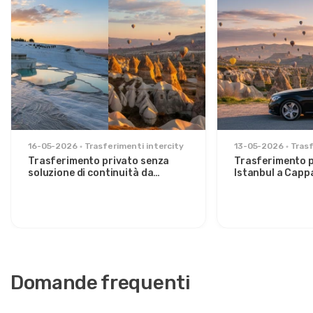
16-05-2026
Trasferimenti intercity
13-05-2026
Trasf
Trasferimento privato senza
Trasferimento p
soluzione di continuità da
Istanbul a Capp
Pamukkale a Cappadocia:
rilassato per vi
Comfort tra due icone
eleganti
Domande frequenti