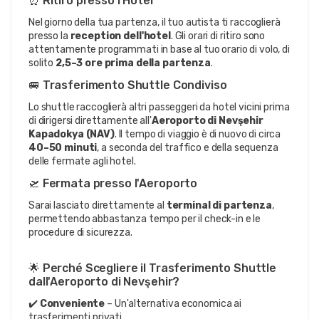
⏰ Ritiro presso l'Hotel
Nel giorno della tua partenza, il tuo autista ti raccoglierà 
presso la 
reception dell'hotel
. Gli orari di ritiro sono 
attentamente programmati in base al tuo orario di volo, di 
solito 
2,5–3 ore prima della partenza
.
🚐 Trasferimento Shuttle Condiviso
Lo shuttle raccoglierà altri passeggeri da hotel vicini prima 
di dirigersi direttamente all'
Aeroporto di Nevşehir 
Kapadokya (NAV)
. Il tempo di viaggio è di nuovo di circa 
40–50 minuti
, a seconda del traffico e della sequenza 
delle fermate agli hotel.
🛫 Fermata presso l'Aeroporto
Sarai lasciato direttamente al 
terminal di partenza
, 
permettendo abbastanza tempo per il check-in e le 
procedure di sicurezza.
🌟 Perché Scegliere il Trasferimento Shuttle 
dall'Aeroporto di Nevşehir?
✔️ 
Conveniente
 – Un'alternativa economica ai 
trasferimenti privati.