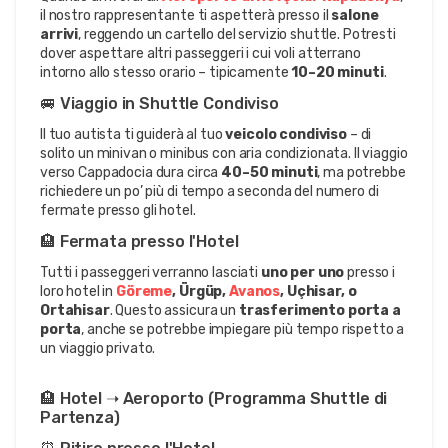
il nostro rappresentante ti aspetterà presso il 
salone 
arrivi
, reggendo un cartello del servizio shuttle. Potresti 
dover aspettare altri passeggeri i cui voli atterrano 
intorno allo stesso orario – tipicamente 
10–20 minuti
.
🚐 Viaggio in Shuttle Condiviso
Il tuo autista ti guiderà al tuo 
veicolo condiviso
 – di 
solito un minivan o minibus con aria condizionata. Il viaggio 
verso Cappadocia dura circa 
40–50 minuti
, ma potrebbe 
richiedere un po’ più di tempo a seconda del numero di 
fermate presso gli hotel.
🏨 Fermata presso l'Hotel
Tutti i passeggeri verranno lasciati 
uno per uno
 presso i 
loro hotel in 
Göreme
, Ürgüp, 
Avanos
, Uçhisar, o 
Ortahisar
. Questo assicura un 
trasferimento porta a 
porta
, anche se potrebbe impiegare più tempo rispetto a 
un viaggio privato.
🏨 Hotel ➝ Aeroporto (Programma Shuttle di 
Partenza)