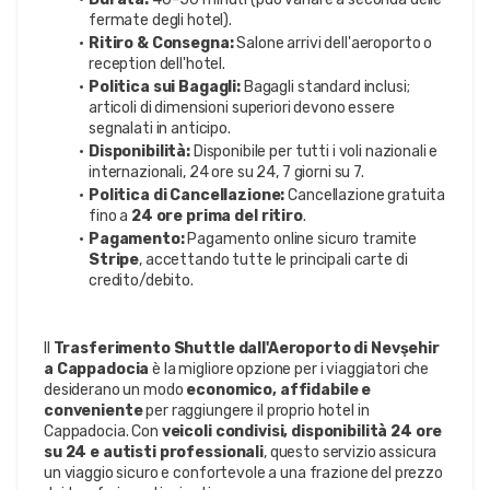
fermate degli hotel).
Ritiro & Consegna:
 Salone arrivi dell'aeroporto o 
reception dell'hotel.
Politica sui Bagagli:
 Bagagli standard inclusi; 
articoli di dimensioni superiori devono essere 
segnalati in anticipo.
Disponibilità:
 Disponibile per tutti i voli nazionali e 
internazionali, 24 ore su 24, 7 giorni su 7.
Politica di Cancellazione:
 Cancellazione gratuita 
fino a 
24 ore prima del ritiro
.
Pagamento:
 Pagamento online sicuro tramite 
Stripe
, accettando tutte le principali carte di 
credito/debito.
Il 
Trasferimento Shuttle dall'Aeroporto di Nevşehir 
a Cappadocia
 è la migliore opzione per i viaggiatori che 
desiderano un modo 
economico, affidabile e 
conveniente
 per raggiungere il proprio hotel in 
Cappadocia. Con 
veicoli condivisi, disponibilità 24 ore 
su 24 e autisti professionali
, questo servizio assicura 
un viaggio sicuro e confortevole a una frazione del prezzo 