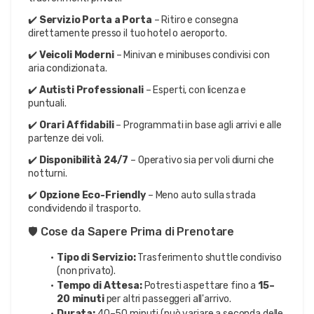
✔️ 
Servizio Porta a Porta
 – Ritiro e consegna 
direttamente presso il tuo hotel o aeroporto.
✔️ 
Veicoli Moderni
 – Minivan e minibuses condivisi con 
aria condizionata.
✔️ 
Autisti Professionali
 – Esperti, con licenza e 
puntuali.
✔️ 
Orari Affidabili
 – Programmati in base agli arrivi e alle 
partenze dei voli.
✔️ 
Disponibilità 24/7
 – Operativo sia per voli diurni che 
notturni.
✔️ 
Opzione Eco-Friendly
 – Meno auto sulla strada 
condividendo il trasporto.
🛡️ Cose da Sapere Prima di Prenotare
Tipo di Servizio:
 Trasferimento shuttle condiviso 
(non privato).
Tempo di Attesa:
 Potresti aspettare fino a 
15–
20 minuti
 per altri passeggeri all'arrivo.
Durata:
 40–50 minuti (può variare a seconda delle 