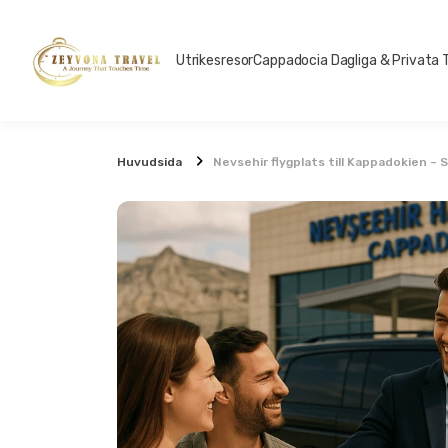
Utrikesresor
Cappadocia Dagliga & Privata 
Huvudsida
Nevsehir flygplats till Kappadokien –