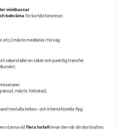
ler minibussar
.
och bekväma
för kortdistansresor.
, etc.) måste meddelas i förväg.
lket säkerställer en säker och punktlig transfer.
elbundet.
amresenärer.
egränsat, måste förbokas).
band med alla inrikes- och internationella flyg.
len stanna vid
flera hotell
innan den når din destination.