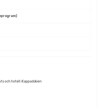
leprogram)
ts och hotell i Kappadokien