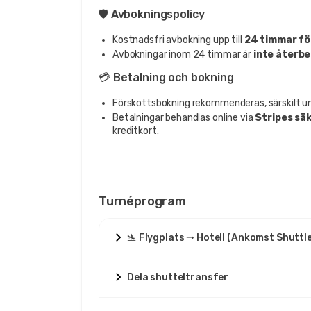
🛡️ Avbokningspolicy
Kostnadsfri avbokning upp till
24 timmar f
Avbokningar inom 24 timmar är
inte återb
💳 Betalning och bokning
Förskottsbokning rekommenderas, särskilt u
Betalningar behandlas online via
Stripes sä
kreditkort.
Turnéprogram
🛬 Flygplats ➝ Hotell (Ankomst Shutt
Dela shutteltransfer