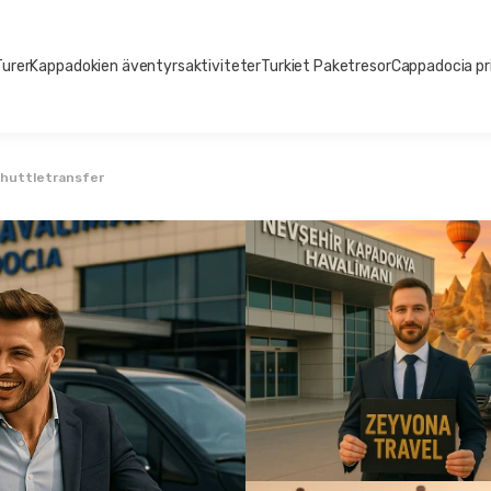
Turer
Kappadokien äventyrsaktiviteter
Turkiet Paketresor
Cappadocia pr
 Shuttletransfer