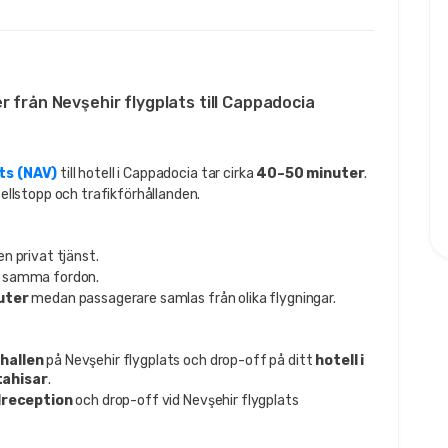
er från Nevşehir flygplats till Cappadocia
ts (NAV)
till hotell i Cappadocia tar cirka
40–50 minuter
.
ellstopp och trafikförhållanden.
 en privat tjänst.
i samma fordon.
uter
medan passagerare samlas från olika flygningar.
hallen
på Nevşehir flygplats och drop-off på ditt
hotell i
tahisar
.
lreception
och drop-off vid Nevşehir flygplats