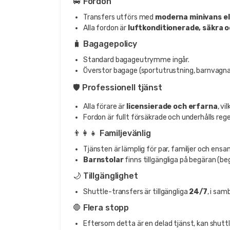
🚐 Fordon
Transfers utförs med
moderna minivans el
Alla fordon är
luftkonditionerade, säkra 
🧳 Bagagepolicy
Standard bagageutrymme ingår.
Överstor bagage (sportutrustning, barnvagnar
🛡️ Professionell tjänst
Alla förare är
licensierade och erfarna
, vi
Fordon är fullt försäkrade och underhålls reg
👨‍👩‍👧 Familjevänlig
Tjänsten är lämplig för par, familjer och ens
Barnstolar
finns tillgängliga på begäran (b
🌙 Tillgänglighet
Shuttle-transfers är tillgängliga
24/7
, i sam
🛑 Flera stopp
Eftersom detta är en delad tjänst, kan shutt