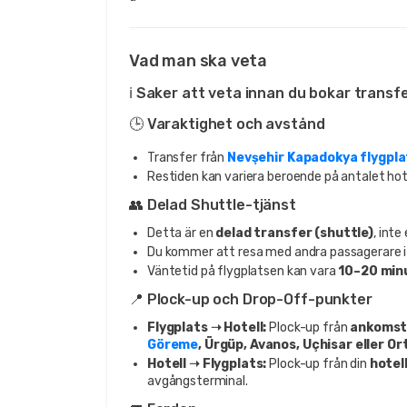
Vad man ska veta
ℹ️ Saker att veta innan du bokar transf
🕒 Varaktighet och avstånd
Transfer från
Nevşehir Kapadokya flygpla
Restiden kan variera beroende på antalet hot
👥 Delad Shuttle-tjänst
Detta är en
delad transfer (shuttle)
, inte
Du kommer att resa med andra passagerare 
Väntetid på flygplatsen kan vara
10–20 min
📍 Plock-up och Drop-Off-punkter
Flygplats ➝ Hotell:
Plock-up från
ankomst
Göreme
, Ürgüp, Avanos, Uçhisar eller Or
Hotell ➝ Flygplats:
Plock-up från din
hotel
avgångsterminal.