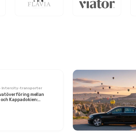
Intercity-transporter
vatöverföring mellan
 och Kappadokien:
llan två ikoner