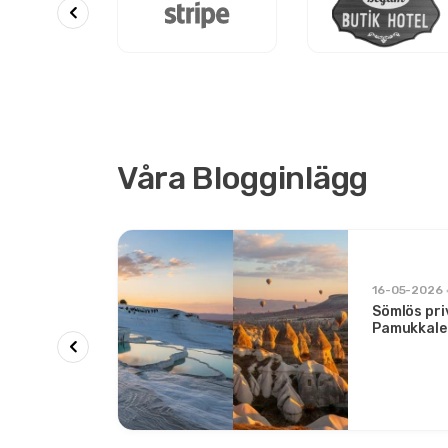
Våra Blogginlägg
rer och
16-05-2026
Sömlös pri
allong
Pamukkale
och
Komfort me