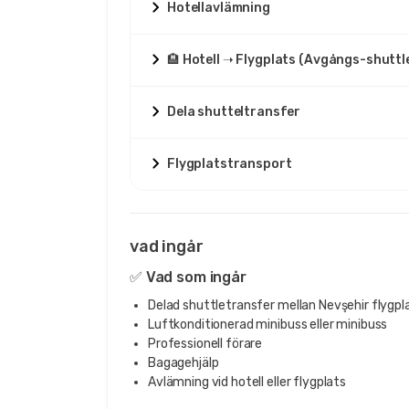
Hotellavlämning
🏨 Hotell ➝ Flygplats (Avgångs-shutt
Dela shutteltransfer
Flygplatstransport
vad ingår
✅ Vad som ingår
Delad shuttletransfer mellan Nevşehir flygpla
Luftkonditionerad minibuss eller minibuss
Professionell förare
Bagagehjälp
Avlämning vid hotell eller flygplats