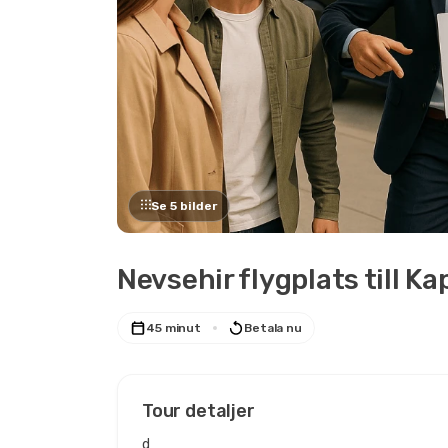
Se 5 bilder
Nevsehir flygplats till K
45 minut
Betala nu
Tour detaljer
d