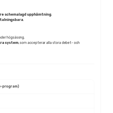
öre schemalagd upphämtning
.
etalningsbara
.
nder högsäsong.
kra system
, som accepterar alla stora debet- och
le-program)